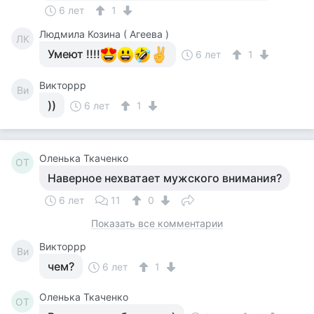
6 лет
1
Людмила Козина ( Агеева )
ЛК
Умеют !!!!
6 лет
1
Викторрр
Ви
))
6 лет
1
Оленька Ткаченко
ОТ
Наверное нехватает мужского внимания?
6 лет
11
0
Показать все комментарии
Викторрр
Ви
чем?
6 лет
1
Оленька Ткаченко
ОТ