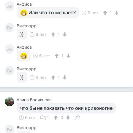
Анфиса
Ан
Или что то мешает?
6 лет
1
Викторрр
Ви
))
6 лет
1
Анфиса
Ан
6 лет
1
Викторрр
Ви
))
6 лет
1
Алина Васильева
что бы не показать что они кривоногие
6 лет
1
0
Викторрр
Ви