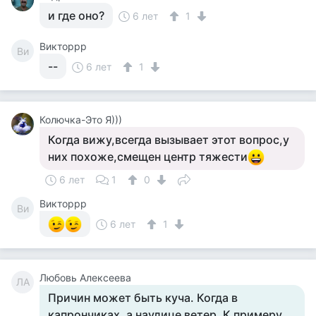
и где оно?
6 лет
1
Викторрр
Ви
--
6 лет
1
Колючка-Это Я)))
Когда вижу,всегда вызывает этот вопрос,у
них похоже,смещен центр тяжести
6 лет
1
0
Викторрр
Ви
6 лет
1
Любовь Алексеева
ЛА
Причин может быть куча. Когда в
капрончиках, а наулице ветер. К примеру.