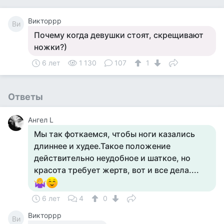
Викторрр
Ви
Почему когда девушки стоят, скрещивают
ножки?)
6 лет
1 130
107
1
Ответы
Ангел L
Мы так фоткаемся, чтобы ноги казались
длиннее и худее.Такое положение
действительно неудобное и шаткое, но
красота требует жертв, вот и все дела....
6 лет
4
0
Викторрр
Ви