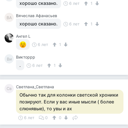
хорошо сказано.
6 лет
1
Вячеслав Афанасьев
ВА
хорошо сказано.
6 лет
1
Ангел L
6 лет
1
Викторрр
Ви
.
6 лет
1
Светлана_Светлана
Св
Обычно так для колонки светской хроники
позируют. Если у вас иные мысли ( более
слюнявые), то увы и ах
6 лет
0
0