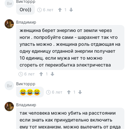
Викторрр
Ви
Ого))
6 лет
1
Владимир
женщина берет энергию от земли через
ноги . попробуйте сами - шарахнет так что
упасть можно . женщина роль отдающая на
одну единицу отданной энергии получает
10 единиц. если мужа нет то можно
сгореть от переизбытка электричества
6 лет
1
Викторрр
Ви
6 лет
1
Владимир
так человека можно убить на расстоянии
если знать как принудительно включить
ему тот механизм. можно вылечить от ряда