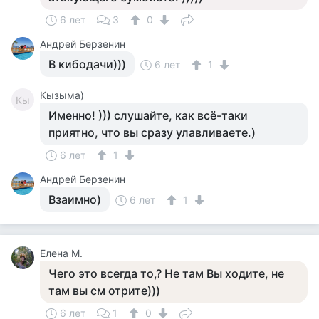
6 лет
3
0
Андрей Берзенин
В кибодачи)))
6 лет
1
Кызыма)
Кы
Именно! ))) слушайте, как всё-таки
приятно, что вы сразу улавливаете.)
6 лет
1
Андрей Берзенин
Взаимно)
6 лет
1
Елена М.
Чего это всегда то,? Не там Вы ходите, не
там вы см отрите)))
6 лет
1
0