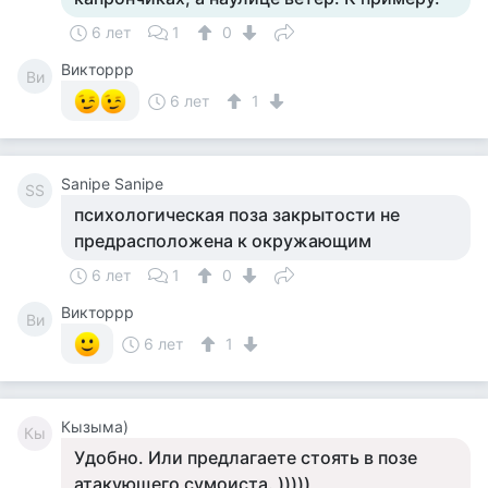
6 лет
1
0
Викторрр
Ви
6 лет
1
Sanipe Sanipe
SS
психологическая поза закрытости не
предрасположена к окружающим
6 лет
1
0
Викторрр
Ви
6 лет
1
Кызыма)
Кы
Удобно. Или предлагаете стоять в позе
атакующего сумоиста. )))))