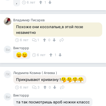
,
6 лет
1
Владимир Писарев
Похоже они косолапые,в этой позе
незаметно
6 лет
1
0
Викторрр
Ви
6 лет
1
Людмила Козина ( Агеева )
ЛК
Прикрывают кривизну !
6 лет
3
0
Викторрр
Ви
та так посмотришь вроб ножки классс