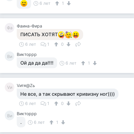
6 лет
1
Фаина-Фира
Фа
ПИСАТЬ ХОТЯТ
6 лет
1
0
Викторрр
Ви
Ой да да да!!!!
6 лет
1
Vитя@Zь
Vи
Не все, а так скрывают кривизну ног))))
6 лет
1
0
Викторрр
Ви
.
6 лет
1