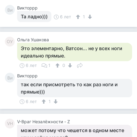
Викторрр
Ви
Та ладно)))
6 лет
1
Ольга Ушакова
ОУ
Это элементарно, Ватсон... не у всех ноги
идеально прямые.
6 лет
1
0
Викторрр
Ви
так если присмотреть то как раз ноги и
прямые)))
6 лет
1
V-Враг Незалёжности - Z
VН
может потому что чешется в одном месте