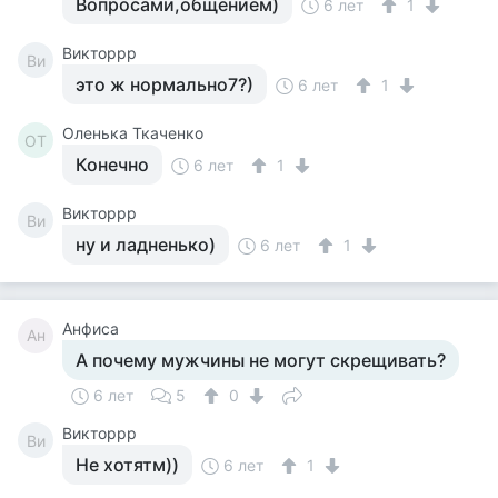
Вопросами,общением)
6 лет
1
Викторрр
Ви
это ж нормально7?)
6 лет
1
Оленька Ткаченко
ОТ
Конечно
6 лет
1
Викторрр
Ви
ну и ладненько)
6 лет
1
Анфиса
Ан
А почему мужчины не могут скрещивать?
6 лет
5
0
Викторрр
Ви
Не хотятм))
6 лет
1