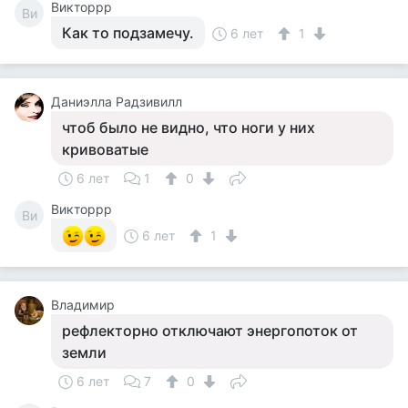
Викторрр
Ви
Как то подзамечу.
6 лет
1
Даниэлла Радзивилл
чтоб было не видно, что ноги у них
кривоватые
6 лет
1
0
Викторрр
Ви
6 лет
1
Владимир
рефлекторно отключают энергопоток от
земли
6 лет
7
0