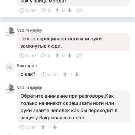
как у зайца морда?
6 лет
0
0
Vadim @@@
Те кто скрещивают ноги или руки
замкнутые люди.
6 лет
3
0
Викторрр
Ви
о как?
6 лет
1
Vadim @@@
Обратите внимание при разговоре.Как
только начинают скрещивать ноги или
руки знайте человек как бы переходит в
защиту.Закрываясь в себе
6 лет
1