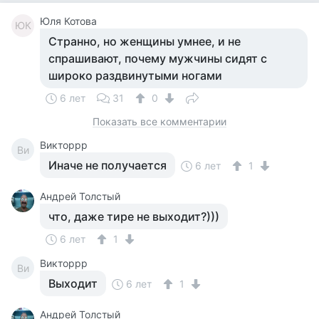
Юля Котова
ЮК
Странно, но женщины умнее, и не
спрашивают, почему мужчины сидят с
широко раздвинутыми ногами
6 лет
31
0
Показать все комментарии
Викторрр
Ви
Иначе не получается
6 лет
1
Андрей Толстый
что, даже тире не выходит?)))
6 лет
1
Викторрр
Ви
Выходит
6 лет
1
Андрей Толстый