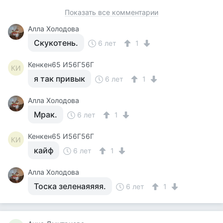
Показать все комментарии
Алла Холодова
Скукотень.
6 лет
1
Кенкен65 И56Г56Г
КИ
я так привык
6 лет
1
Алла Холодова
Мрак.
6 лет
1
Кенкен65 И56Г56Г
КИ
кайф
6 лет
1
Алла Холодова
Тоска зеленаяяяя.
6 лет
1