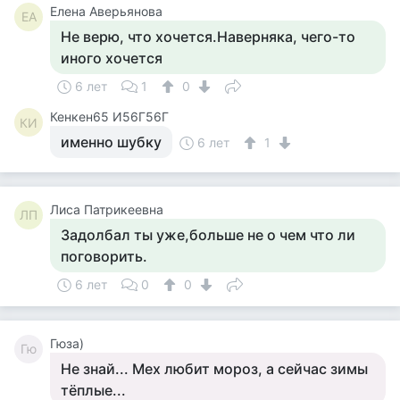
Елена Аверьянова
ЕА
Не верю, что хочется.Наверняка, чего-то
иного хочется
6 лет
1
0
Кенкен65 И56Г56Г
КИ
именно шубку
6 лет
1
Лиса Патрикеевна
ЛП
Задолбал ты уже,больше не о чем что ли
поговорить.
6 лет
0
0
Гюза)
Гю
Не знай... Мех любит мороз, а сейчас зимы
тёплые...