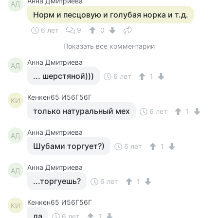
Анна Дмитриева
АД
Норм и песцовую и голубая норка и т.д.
6 лет
9
0
Показать все комментарии
Анна Дмитриева
АД
... шерстяной)))
6 лет
1
Кенкен65 И56Г56Г
КИ
только натуральный мех
6 лет
1
Анна Дмитриева
АД
Шубами торгует?)
6 лет
1
Анна Дмитриева
АД
...торгуешь?
6 лет
1
Кенкен65 И56Г56Г
КИ
да
6 лет
1