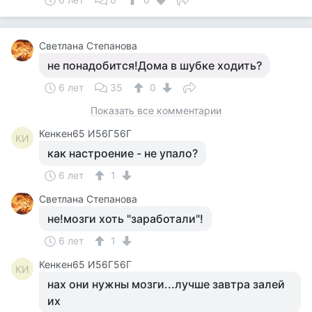
Светлана Степанова
не понадобится!Дома в шубке ходить?
6 лет
35
0
Показать все комментарии
Кенкен65 И56Г56Г
КИ
как настроение - не упало?
6 лет
1
Светлана Степанова
не!мозги хоть "заработали"!
6 лет
1
Кенкен65 И56Г56Г
КИ
нах они нужны мозги...лучше завтра залей
их