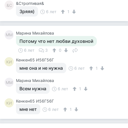
&Строптивая&
&С
Зряяя)
6 лет
1
Марина Михайлова
ММ
Потому что нет любви духовной
6 лет
3
0
Кенкен65 И56Г56Г
КИ
мне она и не нужна
6 лет
1
Марина Михайлова
ММ
Всем нужна
6 лет
1
Кенкен65 И56Г56Г
КИ
мне нет
6 лет
1