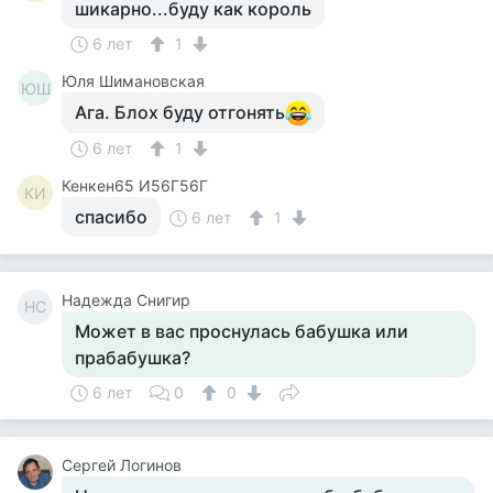
шикарно...буду как король
6 лет
1
Юля Шимановская
ЮШ
Ага. Блох буду отгонять
6 лет
1
Кенкен65 И56Г56Г
КИ
спасибо
6 лет
1
Надежда Снигир
НС
Может в вас проснулась бабушка или
прабабушка?
6 лет
0
0
Сергей Логинов