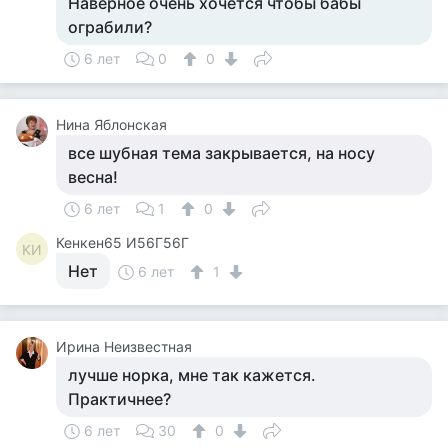
Наверное очень хочется чтобы бабы
ограбили?
6 лет
0
0
Нина Яблонская
все шубная тема закрывается, на носу
весна!
6 лет
1
0
Кенкен65 И56Г56Г
КИ
Нет
6 лет
1
Ирина Неизвестная
лучше норка, мне так кажется.
Практичнее?
6 лет
30
0