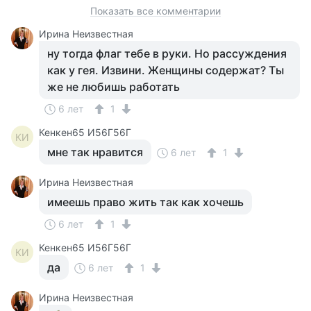
Показать все комментарии
Ирина Неизвестная
ну тогда флаг тебе в руки. Но рассуждения
как у гея. Извини. Женщины содержат? Ты
же не любишь работать
6 лет
1
Кенкен65 И56Г56Г
КИ
мне так нравится
6 лет
1
Ирина Неизвестная
имеешь право жить так как хочешь
6 лет
1
Кенкен65 И56Г56Г
КИ
да
6 лет
1
Ирина Неизвестная