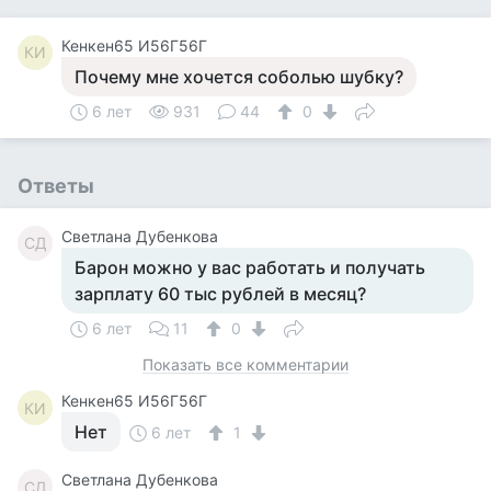
Кенкен65 И56Г56Г
КИ
Почему мне хочется соболью шубку?
6 лет
931
44
0
Ответы
Светлана Дубенкова
СД
Барон можно у вас работать и получать
зарплату 60 тыс рублей в месяц?
6 лет
11
0
Показать все комментарии
Кенкен65 И56Г56Г
КИ
Нет
6 лет
1
Светлана Дубенкова
СД