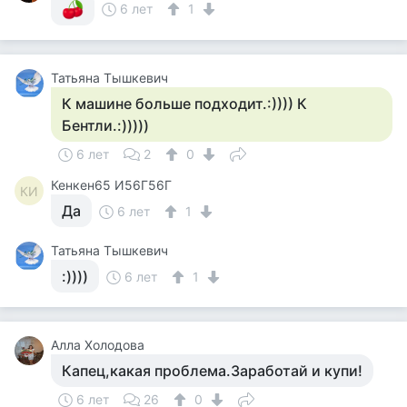
6 лет
1
Татьяна Тышкевич
К машине больше подходит.:)))) К
Бентли.:)))))
6 лет
2
0
Кенкен65 И56Г56Г
КИ
Да
6 лет
1
Татьяна Тышкевич
:))))
6 лет
1
Алла Холодова
Капец,какая проблема.Заработай и купи!
6 лет
26
0