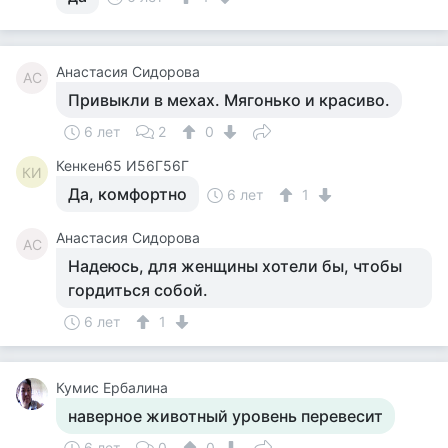
Анастасия Сидорова
АС
Привыкли в мехах. Мягонько и красиво.
6 лет
2
0
Кенкен65 И56Г56Г
КИ
Да, комфортно
6 лет
1
Анастасия Сидорова
АС
Надеюсь, для женщины хотели бы, чтобы
гордиться собой.
6 лет
1
Кумис Ербалина
наверное животный уровень перевесит
6 лет
0
0