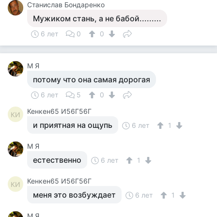
Станислав Бондаренко
Мужиком стань, а не бабой.........
6 лет
0
0
М Я
потому что она самая дорогая
6 лет
5
0
Кенкен65 И56Г56Г
КИ
и приятная на ощупь
6 лет
1
М Я
естественно
6 лет
1
Кенкен65 И56Г56Г
КИ
меня это возбуждает
6 лет
1
М Я