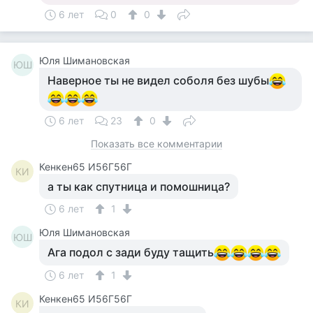
6 лет
0
0
Юля Шимановская
ЮШ
Наверное ты не видел соболя без шубы
6 лет
23
0
Показать все комментарии
Кенкен65 И56Г56Г
КИ
а ты как спутница и помошница?
6 лет
1
Юля Шимановская
ЮШ
Ага подол с зади буду тащить
6 лет
1
Кенкен65 И56Г56Г
КИ