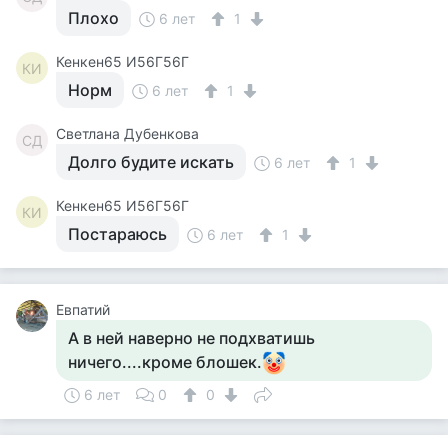
Плохо
6 лет
1
Кенкен65 И56Г56Г
КИ
Норм
6 лет
1
Светлана Дубенкова
СД
Долго будите искать
6 лет
1
Кенкен65 И56Г56Г
КИ
Постараюсь
6 лет
1
Евпатий
А в ней наверно не подхватишь
ничего....кроме блошек.
6 лет
0
0