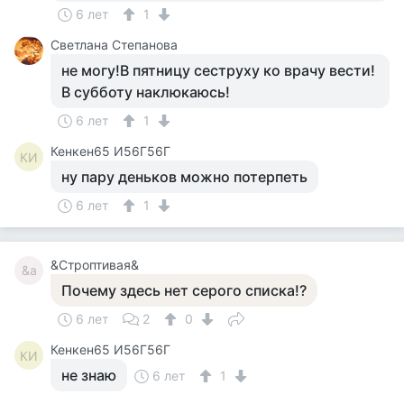
6 лет
1
Светлана Степанова
не могу!В пятницу сеструху ко врачу вести!
В субботу наклюкаюсь!
6 лет
1
Кенкен65 И56Г56Г
КИ
ну пару деньков можно потерпеть
6 лет
1
&Строптивая&
&a
Почему здесь нет серого списка!?
6 лет
2
0
Кенкен65 И56Г56Г
КИ
не знаю
6 лет
1