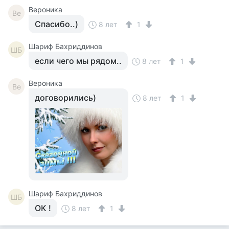
Вероника
Ве
Спасибо..)
8 лет
1
Шариф Бахриддинов
ШБ
если чего мы рядом..
8 лет
1
Вероника
Ве
договорились)
8 лет
1
Шариф Бахриддинов
ШБ
ОК !
8 лет
1