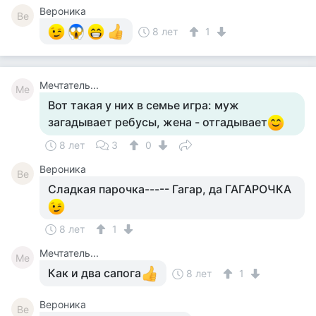
Вероника
Ве
8 лет
1
Мечтатель...
Ме
Вот такая у них в семье игра: муж
загадывает ребусы, жена - отгадывает
8 лет
3
0
Вероника
Ве
Сладкая парочка----- Гагар, да ГАГАРОЧКА
8 лет
1
Мечтатель...
Ме
Как и два сапога
8 лет
1
Вероника
Ве