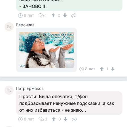
- ЗАНОВО !!!
8 лет
1
0
Вероника
Ве
8 лет
1
Пётр Ермаков
ПЕ
Прости! Была опечатка, т/фон
подбрасывает ненужные подсказки, а как
от них избавиться - не знаю...
8 лет
3
0