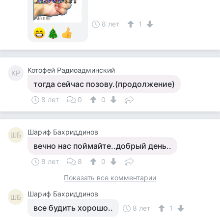
8 лет
1
Котофей Радиоадминский
КР
тогда сейчас позову.(продолжение)
8 лет
0
0
Шариф Бахриддинов
ШБ
вечно нас поймайте..добрый день..
8 лет
8
0
Показать все комментарии
Шариф Бахриддинов
ШБ
все будить хорошо..
8 лет
1