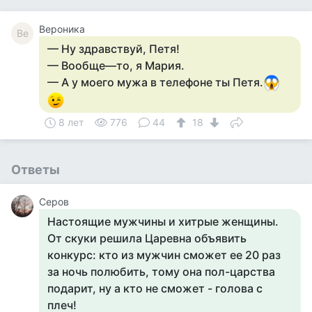
Вероника
Ве
— Ну здравствуй, Петя!
— Вообще—то, я Мария.
— А у моего мужа в телефоне ты Петя.
8 лет
776
44
18
Ответы
Серов
Настоящие мужчины и хитрые женщины.
От скуки решила Царевна объявить
конкурс: кто из мужчин сможет ее 20 раз
за ночь полюбить, тому она пол-царства
подарит, ну а кто не сможет - голова с
плеч!