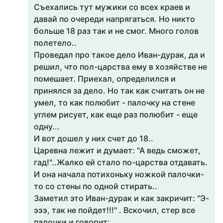
Съехались тут мужики со всех краев и
давай по очереди напрягаться. Но никто
больше 18 раз так и не смог. Много голов
полетело..
Проведал про такое дело Иван-дурак, да и
решил, что пол-царства ему в хозяйстве не
помешает. Приехал, определился и
принялся за дело. Но так как считать он не
умел, то как полюбит - палочку на стене
углем рисует, как еще раз полюбит - еще
одну...
И вот дошел у них счет до 18..
Царевна лежит и думает: "А ведь сможет,
гад!"..Жалко ей стало по-царства отдавать.
И она начала потихоньку ножкой палочки-
то со стены по одной стирать..
Заметил это Иван-дурак и как закричит: "Э-
эээ, так не пойдет!!!" . Вскочил, стер все
палочки и говорит: