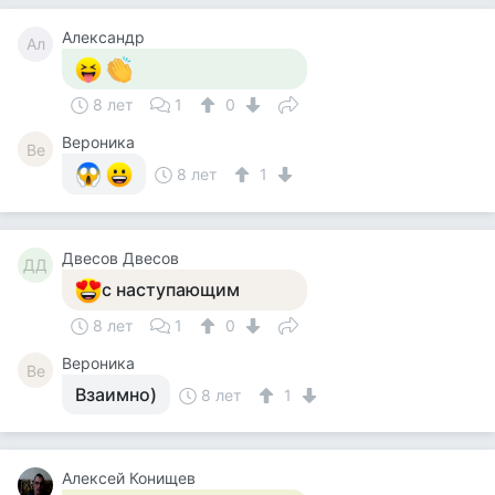
Александр
Ал
8 лет
1
0
Вероника
Ве
8 лет
1
Двесов Двесов
ДД
с наступающим
8 лет
1
0
Вероника
Ве
Взаимно)
8 лет
1
Алексей Конищев