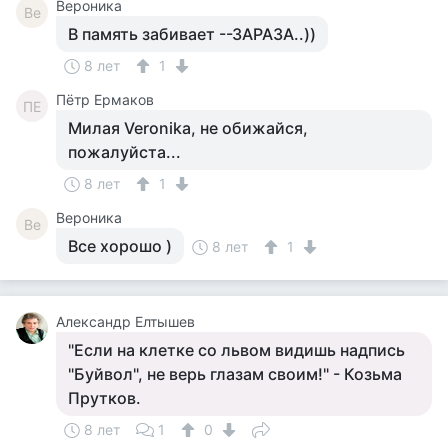
Вероника
Ве
В память забивает --ЗАРАЗА..))
8 лет
1
Пётр Ермаков
ПЕ
Милая Veronika, не обижайся,
пожалуйста...
8 лет
1
Вероника
Ве
Все хорошо )
8 лет
1
Александр Елтышев
"Если на клетке со львом видишь надпись
"Буйвол", не верь глазам своим!" - Козьма
Прутков.
8 лет
1
0