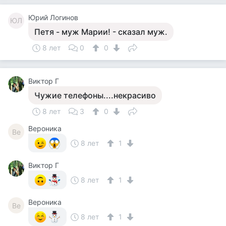
Юрий Логинов
ЮЛ
Петя - муж Марии! - сказал муж.
8 лет
0
0
Виктор Г
Чужие телефоны....некрасиво
8 лет
3
0
Вероника
Ве
8 лет
1
Виктор Г
8 лет
1
Вероника
Ве
8 лет
1