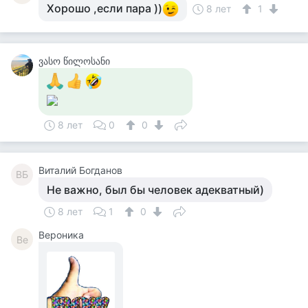
Хорошо ,если пара ))
8 лет
1
ვასო წილოსანი
8 лет
0
0
Виталий Богданов
ВБ
Не важно, был бы человек адекватный)
8 лет
1
0
Вероника
Ве