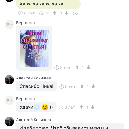
Ха ха ха ха ха ха ха.
8 лет
6
0
Вероника
Ве
8 лет
1
Алексей Конищев
Спасибо Ника!
8 лет
1
Вероника
Ве
Удачи
))
8 лет
1
Алексей Конищев
И тебе тоже. Чтоб сбывалися мечты и