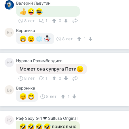
Валерий Львутин
8 лет
1
0
Вероника
Ве
8 лет
1
Нуржан Рахимбердиев
НР
Может она супруга Пети
8 лет
1
0
Вероника
Ве
8 лет
1
Раф Sexy Girl ❤ Sulfusa Original
РS
прикольно