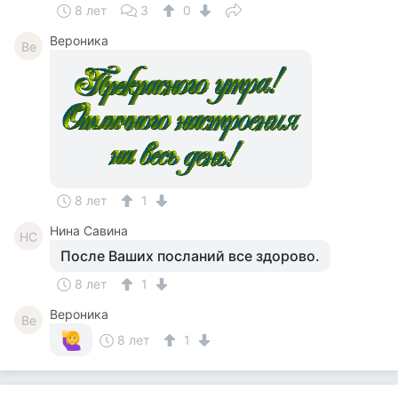
8 лет
3
0
Вероника
Ве
8 лет
1
Нина Савина
НС
После Ваших посланий все здорово.
8 лет
1
Вероника
Ве
8 лет
1