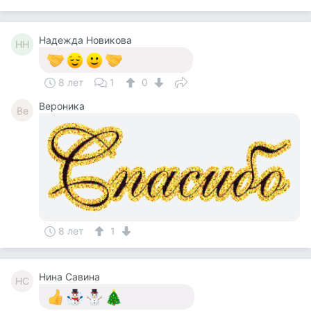
Надежда Новикова
НН
8 лет
1
0
Вероника
Ве
8 лет
1
Нина Савина
НС