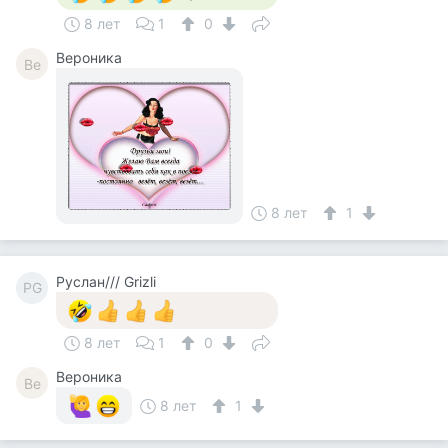
8 лет
1
0
Вероника
Ве
8 лет
1
Руслан/// Grizli
РG
8 лет
1
0
Вероника
Ве
8 лет
1