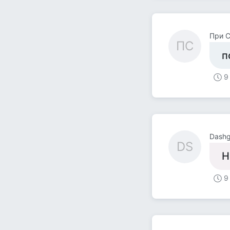
При С
ПС
п
9
Dashg
DS
Н
9