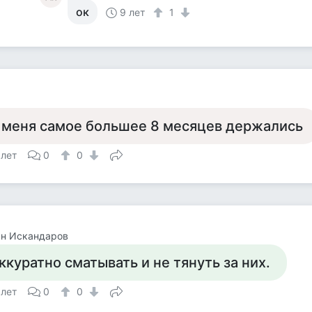
ок
9 лет
1
 меня самое большее 8 месяцев держались
 лет
0
0
ан Искандаров
ккуратно сматывать и не тянуть за них.
 лет
0
0