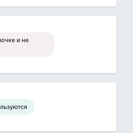
лочке и не
ользуются