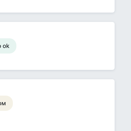
 ok
ом