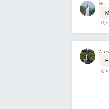
Игор
М
9
Алек
Н
9