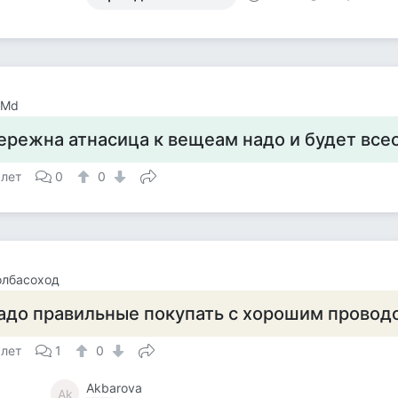
 Md
ережна атнасица к вещеам надо и будет всео
 лет
0
0
олбасоход
адо правильные покупать с хорошим провод
 лет
1
0
Akbarova
Ak