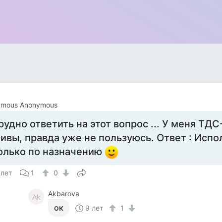
ymous Anonymous
рудно ответить на этот вопрос ... У меня ТДС
ивы, правда уже не пользуюсь. Ответ : Испо
олько по назначению
 лет
1
0
Akbarova
Ak
ок
9 лет
1