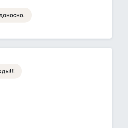
доносно.
ды!!!