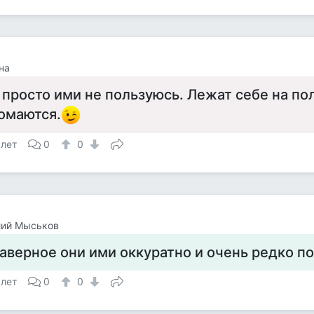
на
 просто ими не пользуюсь. Лежат себе на по
омаются.
 лет
0
0
лий Мыськов
аверное они ими оккуратно и очень редко п
 лет
0
0