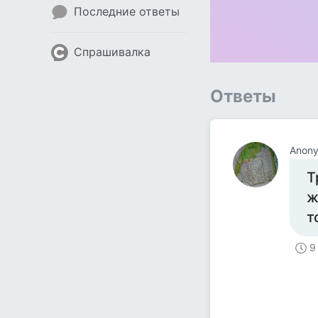
Последние ответы
Спрашивалка
Ответы
Anon
Т
ж
т
9