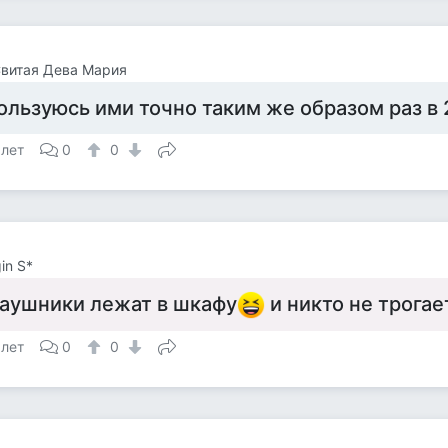
витая Дева Мария
ользуюсь ими точно таким же образом раз в 2
 лет
0
0
in S*
аушники лежат в шкафу
и никто не трога
 лет
0
0