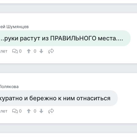
сей Шумянцев
....руки растут из ПРАВИЛЬНОГО места....
 лет
0
0
Полякова
куратно и бережно к ним отнаситься
 лет
0
0