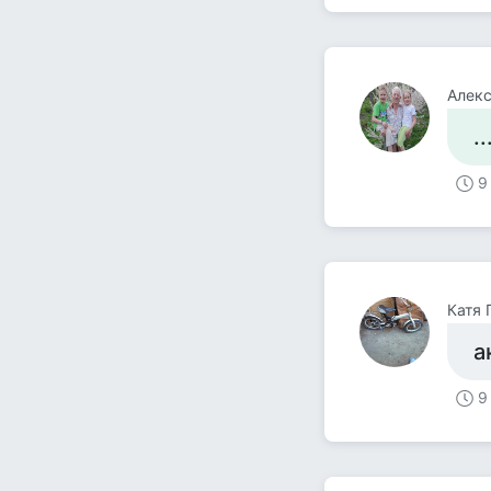
Алек
.
9
Катя 
а
9