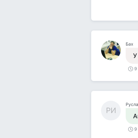
Бах
У
9
Русл
РИ
А
9