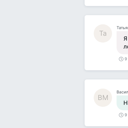
Татья
Та
Я
л
9
Васи
ВМ
Н
9