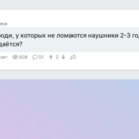
ova
юди, у которых не ломаются наушники 2-3 год
даётся?
 лет
608
51
2