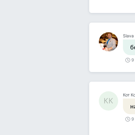
Slava
б
9
Кот К
КК
н
9