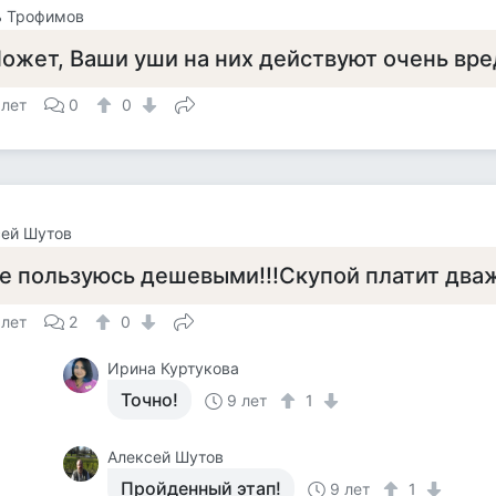
ь Трофимов
ожет, Ваши уши на них действуют очень вре
 лет
0
0
сей Шутов
е пользуюсь дешевыми!!!Скупой платит дваж
 лет
2
0
Ирина Куртукова
Точно!
9 лет
1
Алексей Шутов
Пройденный этап!
9 лет
1