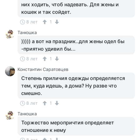
них ходить, чтоб надевать. Для жены и
кошек и так сойдет.
8 лет
1
Танюшка
))))) а вот на праздник..для жены одел бы
-приятно удивил бы...
8 лет
1
Константин Саратовцев
Степень приличия одежды определяется
тем, куда идешь, а дома? Ну разве что
смешно.
8 лет
1
Танюшка
Торжество меропричтия определяет
отношение к нему
8 лет
1