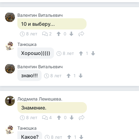
Валентин Витальевич
10 и выберу...
8 лет
2
0
Танюшка
Хорошо)))))
8 лет
1
Валентин Витальевич
знаю!!!
8 лет
1
Людмила Лемешева.
Знамение.
8 лет
4
0
Танюшка
Какое?
8 лет
1