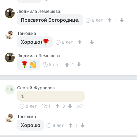
Людмила Лемешева.
Пресвятой Богородице.
8 лет
1
Танюшка
Хорошо)
8 лет
1
Людмила Лемешева.
8 лет
1
Сергей Журавлев
СЖ
1.
8 лет
1
0
Танюшка
Хорошо
8 лет
1