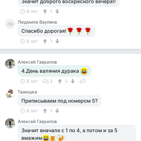
Значит доброго воскресного вечера!!
8 лет
1
Людмила Ваулина
ЛВ
Спасибо дорогая!
8 лет
1
Алексей Гаврилов
4.День валяния дурака
8 лет
3
0
Танюшка
Приписываем под номером 5?
8 лет
1
Алексей Гаврилов
Значит вначале с 1 по 4, а потом и за 5
вмажим