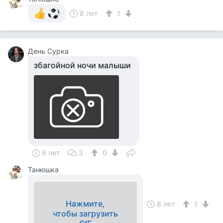
8 лет
1
День Сурка
збагойной ночи малыши
8 лет
3
0
Танюшка
Нажмите,
8 лет
1
чтобы загрузить