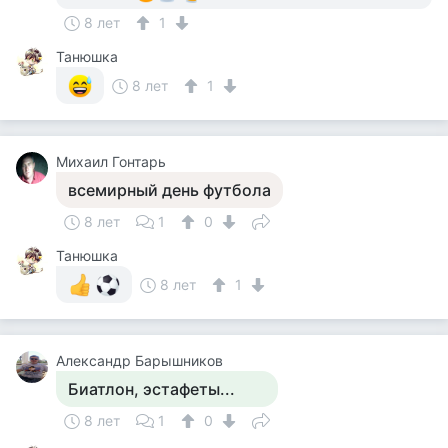
8 лет
1
Танюшка
8 лет
1
Михаил Гонтарь
всемирный день футбола
8 лет
1
0
Танюшка
8 лет
1
Александр Барышников
Биатлон, эстафеты...
8 лет
1
0