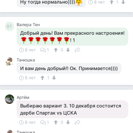
Ну тогда нормально))))
8 лет
1
Валера Тен
ВТ
Добрый день! Вам прекрасного настроения!
! 1
8 лет
1
0
Танюшка
И вам день добрый!! Ок. Принимается))))
8 лет
1
Артём
Выбираю вариант 3. 10 декабря состоится
дерби Спартак vs ЦСКА
8 лет
1
0
Танюшка