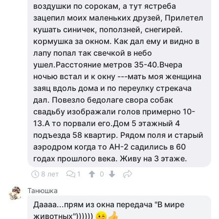
воздушки по сорокам, а тут ястреба
зацепил моих маленьких друзей, Прилетел
кушать синичек, поползней, снегирей.
кормушка за окном. Как дал ему и видно в
лапу попал так свечкой в небо
ушел.Расстояние метров 35-40.Вчера
ночью встал и к окну ---мать моя женщина
заяц вдоль дома и по переулку стрекача
дал. Повезло бедолаге свора собак
свадьбу изображали голов примерно 10-
13.А то порвали его.Дом 5 этажный 4
подъезда 58 квартир. Рядом поля и старый
аэродром когда то АН-2 садились в 60
годах прошлого века. Живу на 3 этаже.
8 лет
1
0
Танюшка
Даааа...прям из окна передача "В мире
животных"))))))