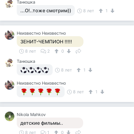
Танюшка
...О!..тоже смотрим))
8 лет
1
Неизвестно Неизвестно
ЗЕНИТ-ЧЕМПИОН !!!!!
8 лет
2
0
Танюшка
8 лет
1
Неизвестно Неизвестно
8 лет
1
Nikola Mahkov
детские фильмы..
8 лет
1
0