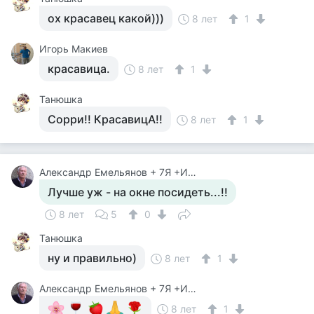
ох красавец какой)))
8 лет
1
Игорь Макиев
красавица.
8 лет
1
Танюшка
Сорри!! КрасавицА!!
8 лет
1
Александр Емельянов + 7Я +Инструктор Туризма
Лучше уж - на окне посидеть...!!
8 лет
5
0
Танюшка
ну и правильно)
8 лет
1
Александр Емельянов + 7Я +Инструктор Туризма
8 лет
1