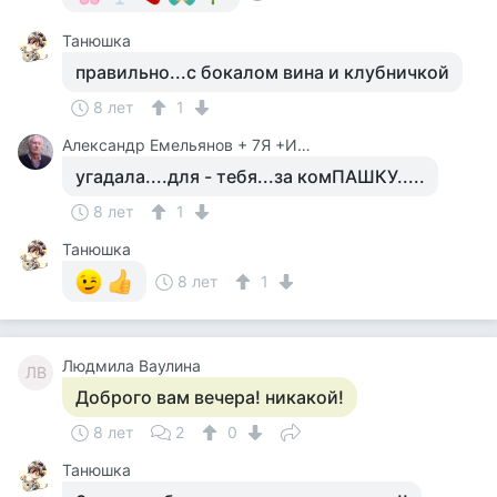
Танюшка
правильно...с бокалом вина и клубничкой
8 лет
1
Александр Емельянов + 7Я +Инструктор Туризма
угадала....для - тебя...за комПАШКУ.....
8 лет
1
Танюшка
8 лет
1
Людмила Ваулина
ЛВ
Доброго вам вечера! никакой!
8 лет
2
0
Танюшка