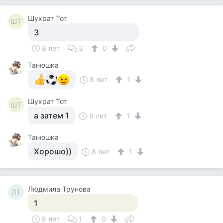
Шухрат Тот
ШТ
3
8 лет
3
0
Танюшка
8 лет
1
Шухрат Тот
ШТ
а затем 1
8 лет
1
Танюшка
Хорошо))
8 лет
1
Людмила Трунова
ЛТ
1
8 лет
1
0