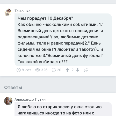
Танюшка
Чем порадует 10 Декабря?
Как обычно -несколькими событиями. 1."
Всемирный день детского телевидения и
радиовещания!"( эх, любимые детские
фильмы, теле и радиопередачи)2." День
сидения на окне !"( любители такого?).. и
конечно же 3."Всемирный день футбола!"
Так какой выбираете???
8 лет
326
20
2
Ответы
Александр Путин
Я люблю по стариковски у окна столько
наглядишься иногда то на фото или с