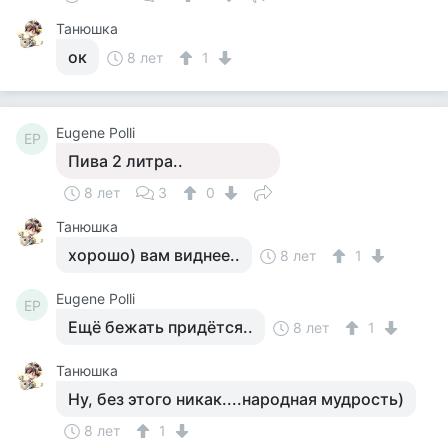
Танюшка
ок
8 лет
1
Eugene Polli
EP
Пива 2 литра..
8 лет
3
0
Танюшка
хорошо) вам виднее..
8 лет
1
Eugene Polli
EP
Ещё бежать придётся..
8 лет
1
Танюшка
Ну, без этого никак....народная мудрость)
8 лет
1