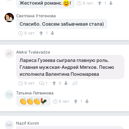
Жестокий романс.
!
9 лет
1
Светлана Утегенова
Спасибо. Совсем забывчивая стала)
9 лет
1
Aleksi Tvalavadze
AT
Лариса Гузеева сыграла главную роль.
Главная мужская-Андрей Мягков. Песню
исполнила Валентина Пономарева
9 лет
1
0
Татьяна Литвинова
ТЛ
9 лет
1
Nazif Kıvrım
NK