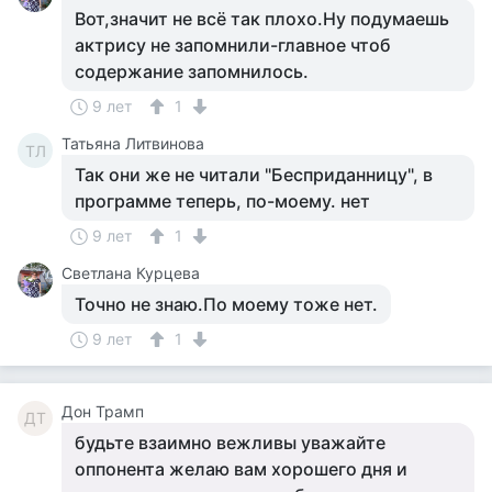
Вот,значит не всё так плохо.Ну подумаешь
актрису не запомнили-главное чтоб
содержание запомнилось.
9 лет
1
Татьяна Литвинова
ТЛ
Так они же не читали "Бесприданницу", в
программе теперь, по-моему. нет
9 лет
1
Светлана Курцева
Точно не знаю.По моему тоже нет.
9 лет
1
Дон Трамп
ДТ
будьте взаимно вежливы уважайте
оппонента желаю вам хорошего дня и