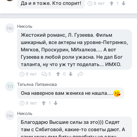
Да и я тоже. Кто спорит!
9 лет
1
Николь
Ни
Жестокий романс, Л. Гузеева. Фильм
шикарный, все актеры на уровне-Петренко,
Мягков, Проскурин, МИхалков.... А вот
Гузеева в любой роли ужасна. Не дал Бог
таланта, ну что уж тут поделать... ИМХО.
9 лет
5
0
Татьяна Литвинова
ТЛ
Она наверное вам жениха не нашла....
9 лет
1
Николь
Ни
Благодарю Высшие силы за это))) Сидят
там с Сябитовой, какие-то советы дают. А
сами мужьями биты-перебиты не один