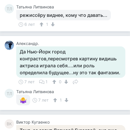
Татьяна Литвинова
ТЛ
режиссёру виднее, кому что давать...
6 лет
1
Александр.
Да Нью-Йорк город
контрастов,пересмотрев картину видишь
актриса играла себя....или роль
определила будущее...ну это так фантазии.
7 лет
1
0
Татьяна Литвинова
ТЛ
7 лет
1
Виктор Кугаенко
ВК