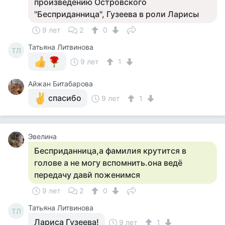
произведению Островского
"Бесприданница", Гузеева в роли Ларисы
9 лет
2
0
Татьяна Литвинова
ТЛ
9 лет
1
Айжан Битабарова
спасибо
9 лет
1
Эвелина
Бесприданница,а фамилия крутится в
голове а не могу вспомнить.она ведё
передачу давй поженимся
9 лет
2
0
Татьяна Литвинова
ТЛ
Лариса Гузеева!
9 лет
1