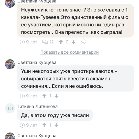
Светлана Курцева
Неужели кто-то не знает? Это же сваха с 1
канала-Гузеева.Это единственный фильм с
её участием, который можно ни один раз
посмотреть . Она прелесть ,как сыграла!
9 лет
12
0
Показать все комментарии
Светлана Курцева
Уши некоторых уже приоткрываются.-
собираются опять ввести в экзамен
сочинения...Если я не ошибаюсь.
9 лет
1
Татьяна Литвинова
ТЛ
Да, в этом году уже писали
9 лет
1
Светлана Курцева