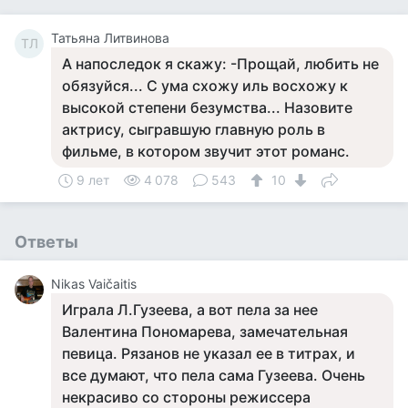
Татьяна Литвинова
ТЛ
А напоследок я скажу: -Прощай, любить не
обязуйся... С ума схожу иль восхожу к
высокой степени безумства... Назовите
актрису, сыгравшую главную роль в
фильме, в котором звучит этот романс.
9 лет
4 078
543
10
Ответы
Nikas Vaičaitis
Играла Л.Гузеева, а вот пела за нее
Валентина Пономарева, замечательная
певица. Рязанов не указал ее в титрах, и
все думают, что пела сама Гузеева. Очень
некрасиво со стороны режиссера