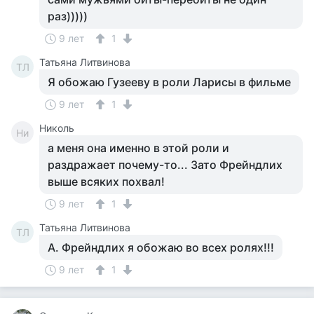
раз)))))
9 лет
1
Татьяна Литвинова
ТЛ
Я обожаю Гузееву в роли Ларисы в фильме
9 лет
1
Николь
Ни
а меня она именно в этой роли и
раздражает почему-то... Зато Фрейндлих
выше всяких похвал!
9 лет
1
Татьяна Литвинова
ТЛ
А. Фрейндлих я обожаю во всех ролях!!!
9 лет
1