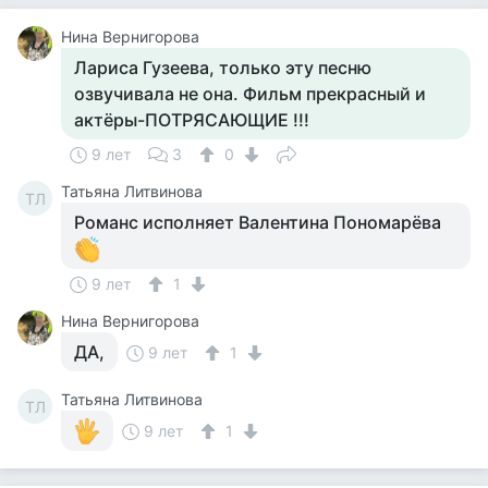
Нина Вернигорова
Лариса Гузеева, только эту песню
озвучивала не она. Фильм прекрасный и
актёры-ПОТРЯСАЮЩИЕ !!!
9 лет
3
0
Татьяна Литвинова
ТЛ
Романс исполняет Валентина Пономарёва
9 лет
1
Нина Вернигорова
ДА,
9 лет
1
Татьяна Литвинова
ТЛ
9 лет
1