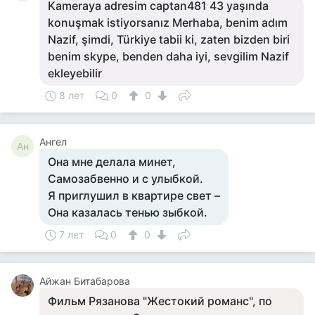
Kameraya adresim captan481 43 yaşında
konuşmak istiyorsanız Merhaba, benim adım
Nazif, şimdi, Türkiye tabii ki, zaten bizden biri
benim skype, benden daha iyi, sevgilim Nazif
ekleyebilir
8 лет
0
0
Ангел
Ан
Она мне делала минет,
Самозабвенно и с улыбкой.
Я приглушил в квартире свет –
Она казалась тенью зыбкой.
7 лет
0
0
Айжан Битабарова
Фильм Рязанова "Жестокий романс", по