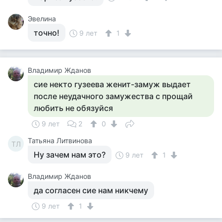
Эвелина
точно!
9 лет
1
Владимир Жданов
сие некто гузеева женит-замуж выдает
после неудачного замужества с прощай
любить не обязуйся
9 лет
2
0
Татьяна Литвинова
ТЛ
Ну зачем нам это?
9 лет
1
Владимир Жданов
да согласен сие нам никчему
9 лет
1