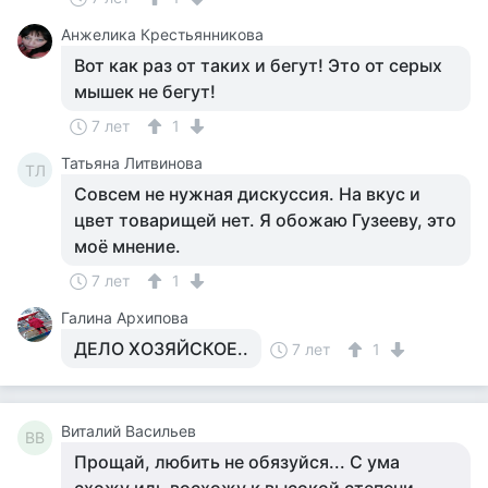
Анжелика Крестьянникова
Вот как раз от таких и бегут! Это от серых
мышек не бегут!
7 лет
1
Татьяна Литвинова
ТЛ
Совсем не нужная дискуссия. На вкус и
цвет товарищей нет. Я обожаю Гузееву, это
моё мнение.
7 лет
1
Галина Архипова
ДЕЛО ХОЗЯЙСКОЕ..
7 лет
1
Виталий Васильев
ВВ
Прощай, любить не обязуйся... С ума