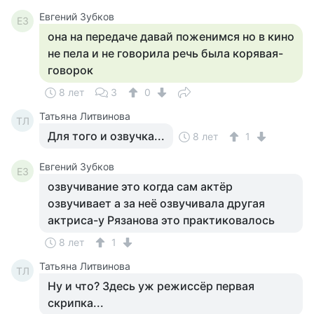
Евгений Зубков
ЕЗ
она на передаче давай поженимся но в кино
не пела и не говорила речь была корявая-
говорок
8 лет
3
0
Татьяна Литвинова
ТЛ
Для того и озвучка...
8 лет
1
Евгений Зубков
ЕЗ
озвучивание это когда сам актёр
озвучивает а за неё озвучивала другая
актриса-у Рязанова это практиковалось
8 лет
1
Татьяна Литвинова
ТЛ
Ну и что? Здесь уж режиссёр первая
скрипка...