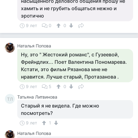
насыщенного делового общения прошу не
хамить и не грубить общаться нежно и
эротично
9 лет
0
0
Наталья Попова
Ну, это " Жестокий романс", с Гузеевой,
Фрейндлих... Поет Валентина Пономарева.
Кстати, это фильм Рязанова мне не
нравится. Лучше старый, Протазанова .
9 лет
5
0
Татьяна Литвинова
ТЛ
Старый я не видела. Где можно
посмотреть?
9 лет
1
Наталья Попова