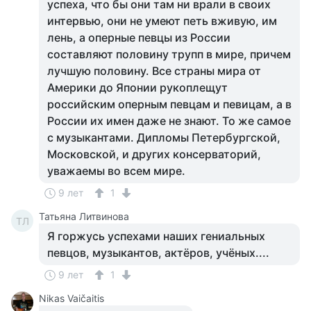
успеха, что бы они там ни врали в своих
интервью, они не умеют петь вживую, им
лень, а оперные певцы из России
составляют половину трупп в мире, причем
лучшую половину. Все страны мира от
Америки до Японии рукоплещут
российским оперным певцам и певицам, а в
России их имен даже не знают. То же самое
с музыкантами. Дипломы Петербургской,
Московской, и других консерваторий,
уважаемы во всем мире.
9 лет
1
Татьяна Литвинова
ТЛ
Я горжусь успехами наших гениальных
певцов, музыкантов, актёров, учёных....
9 лет
1
Nikas Vaičaitis