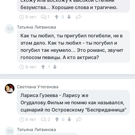
схожу иль восхожу к высокой степени
безумства... Хорошие слова и трагично.
9 лет
1
0
Татьяна Литвинова
ТЛ
Как ты любил, ты пригубил погибели, не в
этом дело. Как ты любил - ты погубил и
погубил так неумело... Это романс, звучит
голосом певицы. А кто актриса?
9 лет
1
Светлана Утегенова
Лариса Гузеева - Ларису же
Огудалову.Фильм не помню как назывался,
сценарий по Островскому "Бесприданница"
9 лет
2
0
Татьяна Литвинова
ТЛ