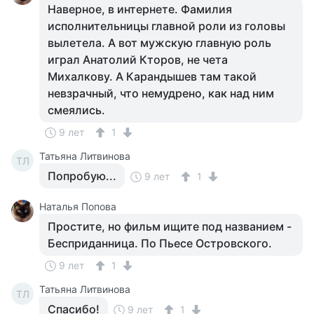
Наверное, в интернете. Фамилия
исполнительницы главной роли из головы
вылетела. А вот мужскую главную роль
играл Анатолий Кторов, не чета
Михалкову. А Карандышев там такой
невзрачный, что немудрено, как над ним
смеялись.
9 лет
1
Татьяна Литвинова
ТЛ
Попробую...
9 лет
1
Наталья Попова
Простите, но фильм ищите под названием -
Бесприданница. По Пьесе Островского.
9 лет
1
Татьяна Литвинова
ТЛ
Спасибо!
9 лет
1