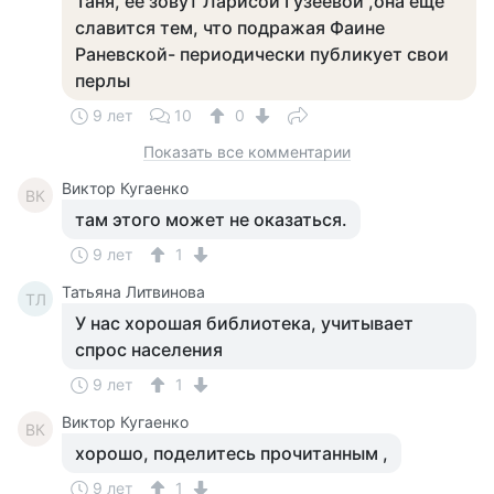
Таня, ее зовут Ларисой Гузеевой ,она еще
славится тем, что подражая Фаине
Раневской- периодически публикует свои
перлы
9 лет
10
0
Показать все комментарии
Виктор Кугаенко
ВК
там этого может не оказаться.
9 лет
1
Татьяна Литвинова
ТЛ
У нас хорошая библиотека, учитывает
спрос населения
9 лет
1
Виктор Кугаенко
ВК
хорошо, поделитесь прочитанным ,
9 лет
1