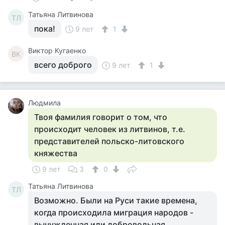
Татьяна Литвинова
ТЛ
пока!
9 лет
1
Виктор Кугаенко
ВК
всего доброго
9 лет
1
Людмила
Твоя фамилия говорит о том, что
происходит человек из литвинов, т.е.
представителей польско-литовского
княжества
9 лет
3
0
Татьяна Литвинова
ТЛ
Возможно. Были на Руси такие времена,
когда происходила миграция народов -
вынужденная или добровольная