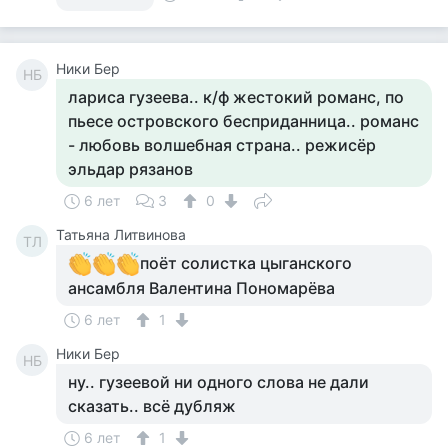
Ники Бер
НБ
лариса гузеева.. к/ф жестокий романс, по
пьесе островского бесприданница.. романс
- любовь волшебная страна.. режисёр
эльдар рязанов
6 лет
3
0
Татьяна Литвинова
ТЛ
поёт солистка цыганского
ансамбля Валентина Пономарёва
6 лет
1
Ники Бер
НБ
ну.. гузеевой ни одного слова не дали
сказать.. всё дубляж
6 лет
1