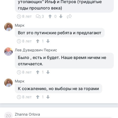
утопающих" Ильф и Петров (тридцатые
годы прошлого века)
8 лет
3
0
Марк
Вот это путинские ребята и предлагают
8 лет
1
Лев Дувидович Перкис
Было , есть и будет. Наше время ничем не
отличается.
8 лет
1
Марк
К сожалению, но выборы не за горами
8 лет
1
Zhanna Orlova
ZO