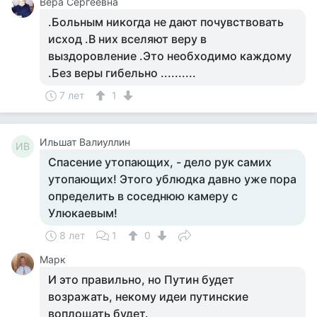
Вера Сергеевна
.Больным никогда не дают почувствовать
исход .В них вселяют веру в
выздоровление .Это необходимо каждому
.Без веры гибельно ..........
7 лет
1
Ильшат Валиуллин
ИВ
Спасение утопающих, - дело рук самих
утопающих! Этого ублюдка давно уже пора
определить в соседнюю камеру с
Улюкаевым!
8 лет
1
0
Марк
И это правильно, но Путин будет
возражать, некому идеи путинские
воплощать будет.