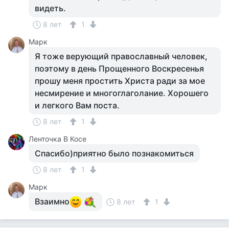
видеть.
8 лет
1
Марк
Я тоже верующий православный человек,
поэтому в день Прощенного Воскресенья
прошу меня простить Христа ради за мое
несмирение и многоглаголание. Хорошего
и легкого Вам поста.
8 лет
1
Ленточка В Косе
Спасибо)приятно было познакомиться
8 лет
1
Марк
Взаимно
8 лет
1