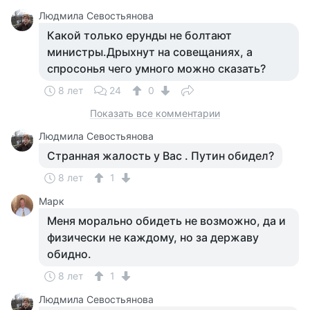
Людмила Севостьянова
Какой только ерунды не болтают
министры.Дрыхнут на совещаниях, а
спросонья чего умного можно сказать?
8 лет
24
0
Показать все комментарии
Людмила Севостьянова
Странная жалость у Вас . Путин обидел?
8 лет
1
Марк
Меня морально обидеть не возможно, да и
физически не каждому, но за державу
обидно.
8 лет
1
Людмила Севостьянова