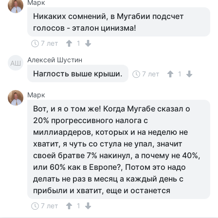
Марк
Никаких сомнений, в Мугабии подсчет
голосов - эталон цинизма!
7 лет
1
Алексей Шустин
АШ
Наглость выше крыши.
7 лет
1
Марк
Вот, и я о том же! Когда Мугабе сказал о
20% прогрессивного налога с
миллиардеров, которых и на неделю не
хватит, я чуть со стула не упал, значит
своей братве 7% накинул, а почему не 40%,
или 60% как в Европе?, Потом это надо
делать не раз в месяц а каждый день с
прибыли и хватит, еще и останется
7 лет
1