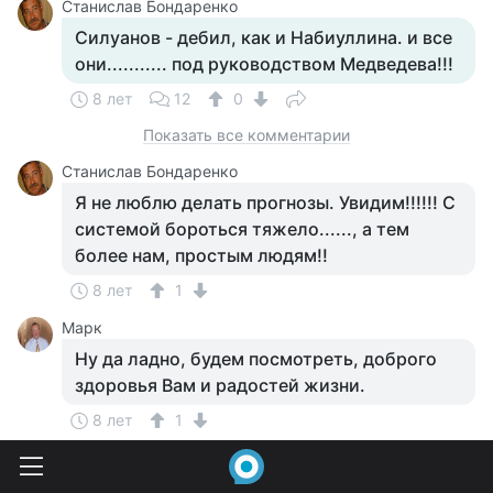
Станислав Бондаренко
Силуанов - дебил, как и Набиуллина. и все
они........... под руководством Медведева!!!
8 лет
12
0
Показать все комментарии
Станислав Бондаренко
Я не люблю делать прогнозы. Увидим!!!!!! С
системой бороться тяжело......, а тем
более нам, простым людям!!
8 лет
1
Марк
Ну да ладно, будем посмотреть, доброго
здоровья Вам и радостей жизни.
8 лет
1
Станислав Бондаренко
Взаимно!!
8 лет
1