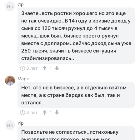
Ир
Ир
Знаете..есть ростки хорошего но это еще
не так очевидно..В 14 году в кризис доход у
сына со 120 тысяч рухнул до 4 тысяч в
месяц..шок был..бизнес просто рухнул
вместе с долларом..сейчас доход сына уже
250 тысяч..значит в бизнесе ситуация
стабилизировалась..
8 лет
1
Марк
Нет, это не в бизнесе, а в отдельно взятом
месте, а в стране бардак как был, так и
остался.
8 лет
1
Ир
Ир
Позвольте не согласиться..потихоньку
выдавливается плохое..или уж моя