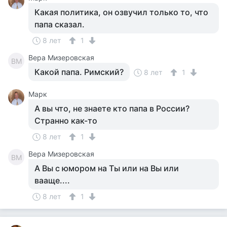
Какая политика, он озвучил только то, что
папа сказал.
8 лет
1
Вера Мизеровская
ВМ
Какой папа. Римский?
8 лет
1
Марк
А вы что, не знаете кто папа в России?
Странно как-то
8 лет
1
Вера Мизеровская
ВМ
А Вы с юмором на Ты или на Вы или
вааще....
8 лет
1