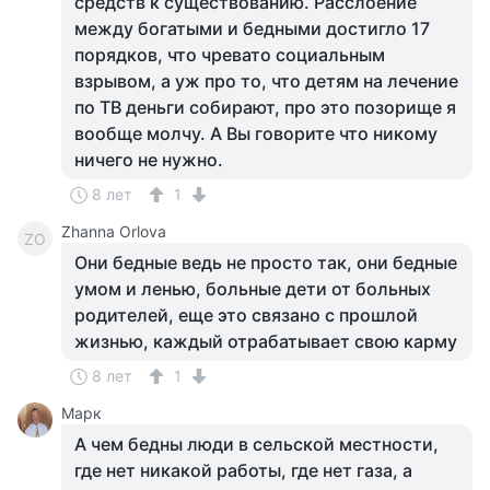
средств к существованию. Расслоение
между богатыми и бедными достигло 17
порядков, что чревато социальным
взрывом, а уж про то, что детям на лечение
по ТВ деньги собирают, про это позорище я
вообще молчу. А Вы говорите что никому
ничего не нужно.
8 лет
1
Zhanna Orlova
ZO
Они бедные ведь не просто так, они бедные
умом и ленью, больные дети от больных
родителей, еще это связано с прошлой
жизнью, каждый отрабатывает свою карму
8 лет
1
Марк
А чем бедны люди в сельской местности,
где нет никакой работы, где нет газа, а