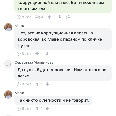
коррупционной властью. Вот и пожинаем
то что имеем.
8 лет
4
0
Марк
Нет, это не коррупционная власть, в
воровская, во главе с паханом по кличке
Путин
8 лет
1
Серафима Червякова
СЧ
Да пусть будет воровская. Нам от этого не
легче.
8 лет
1
Марк
Так никто о легкости и не говорит.
8 лет
1