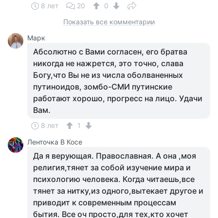
8 лет
20
0
Показать все комментарии
Марк
Абсолютно с Вами согласен, его братва
никогда не нажрется, это точно, слава
Богу,что Вы не из числа оболваненных
путиноидов, зомбо-СМИ путинские
работают хорошо, прогресс на лицо. Удачи
Вам.
8 лет
1
Ленточка В Косе
Да я верующая. Православная. А она ,моя
религия,тянет за собой изучение мира и
психологию человека. Когда читаешь,все
тянет за нитку,из одного,вытекает другое и
приводит к современным процессам
бытия. Все оч просто,для тех,кто хочет