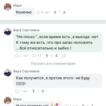
Марк
Конечно
8 лет
1
Вера Сергеевна
"Не плохо " ,если время есть ,а выхода -нет
К тому же есть ,что про запас положить
...Всё относительно и зыбко !
7 лет
43
0
Показать все комментарии
Вера Сергеевна
Как получится ,я против этого -не буду
!)))))!
7 лет
1
Марк
И это правильно!
7 лет
1