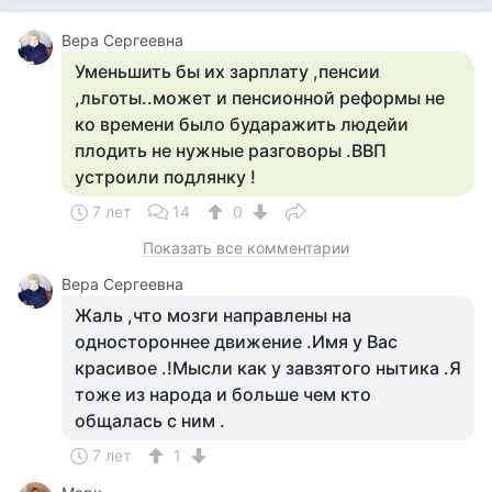
Вера Сергеевна
Уменьшить бы их зарплату ,пенсии
,льготы..может и пенсионной реформы не
ко времени было бударажить людейи
плодить не нужные разговоры .ВВП
устроили подлянку !
7 лет
14
0
Показать все комментарии
Вера Сергеевна
Жаль ,что мозги направлены на
одностороннее движение .Имя у Вас
красивое .!Мысли как у завзятого нытика .Я
тоже из народа и больше чем кто
общалась с ним .
7 лет
1