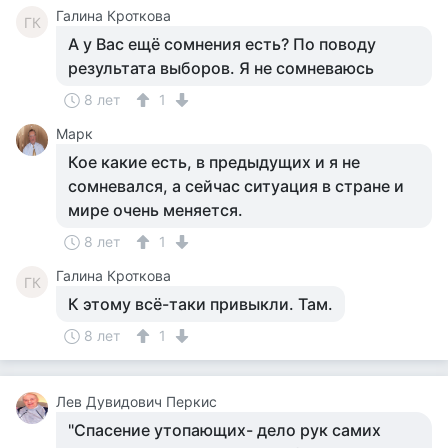
Галина Кроткова
ГК
А у Вас ещё сомнения есть? По поводу
результата выборов. Я не сомневаюсь
8 лет
1
Марк
Кое какие есть, в предыдущих и я не
сомневался, а сейчас ситуация в стране и
мире очень меняется.
8 лет
1
Галина Кроткова
ГК
К этому всё-таки привыкли. Там.
8 лет
1
Лев Дувидович Перкис
"Спасение утопающих- дело рук самих