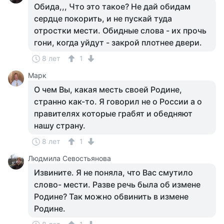
Обида,,, Что это такое? Не дай обидам
сердце покорить, и не пускай туда
отростки мести. Обидные слова - их прочь
гони, когда уйдут - закрой плотнее двери.
8 лет
1
Марк
О чем Вы, какая месть своей Родине,
странно как-то. Я говорил не о России а о
правителях которые грабят и обедняют
нашу страну.
8 лет
1
Людмила Севостьянова
Извините. Я не поняла, что Вас смутило
слово- мести. Разве речь была об измене
Родине? Так можно обвинить в измене
Родине.