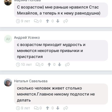
С возрастом) мне раньше нравился Стас
Михайлов, а теперь я к нему равнодушна)
9 лет
0
0
Андрей Усенко
АУ
с возрастом приходит мудрость и
меняются некоторые привычки и
пристрастия
10 лет
0
0
Наталья Савельева
сколько человек живет столько
меняется.Главное никому подлости не
делать
9 лет
0
0