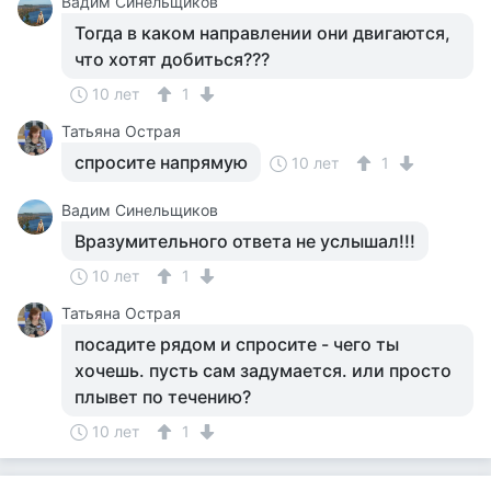
Вадим Синельщиков
Тогда в каком направлении они двигаются,
что хотят добиться???
10 лет
1
Татьяна Острая
спросите напрямую
10 лет
1
Вадим Синельщиков
Вразумительного ответа не услышал!!!
10 лет
1
Татьяна Острая
посадите рядом и спросите - чего ты
хочешь. пусть сам задумается. или просто
плывет по течению?
10 лет
1