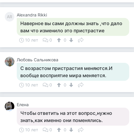
Alexandra Rikki
AR
Наверное вы сами должны знать ,что дало
вам что изменило это пристрастие
10 лет
0
0
Любовь Сальникова
С возрастом пристрастия меняются.И
вообще восприятие мира меняется.
10 лет
0
0
Елена
Чтобы ответить на этот вопрос,нужно
знать,как именно они поменялись.
10 лет
0
0