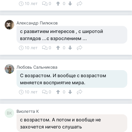
10 лет
0
0
Александр Пилюков
с развитием интересов , с широтой
взглядов ...с взрослением ...
10 лет
0
0
Любовь Сальникова
С возрастом. И вообще с возрастом
меняется восприятие мира.
10 лет
0
0
Виолетта К
ВК
с возрастом. А потом и вообще не
захочется ничего слушать