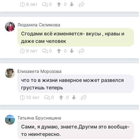
9 лет
0
0
Людмила Селимова
Сгодами всё изменяется- вкусы , нравы и
даже сам человек
9 лет
0
0
Елизавета Морозова
что то в жизни наверное может развелся
грустишь теперь
10 лет
0
0
Татьяна Брусницина
Сами, я думаю, знаете.Другим это вообще-
то неинтересно.