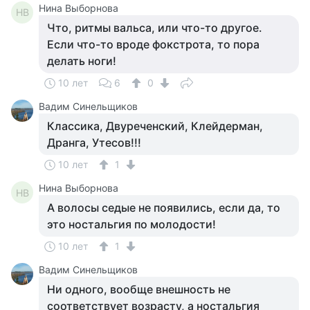
Нина Выборнова
НВ
Что, ритмы вальса, или что-то другое.
Если что-то вроде фокстрота, то пора
делать ноги!
10 лет
6
0
Вадим Синельщиков
Классика, Двуреченский, Клейдерман,
Дранга, Утесов!!!
10 лет
1
Нина Выборнова
НВ
А волосы седые не появились, если да, то
это ностальгия по молодости!
10 лет
1
Вадим Синельщиков
Ни одного, вообще внешность не
соответствует возрасту, а ностальгия