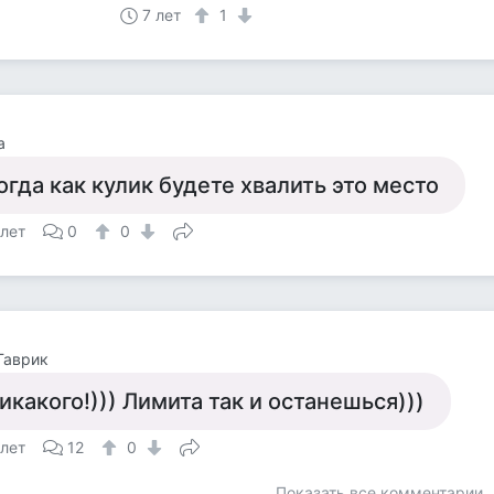
7 лет
1
а
огда как кулик будете хвалить это место
 лет
0
0
Гаврик
икакого!))) Лимита так и останешься)))
 лет
12
0
Показать все комментарии