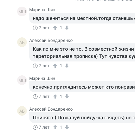
Марина Шин
МШ
надо жениться на местной.тогда станешь
7 лет
1
Алексей Бондаренко
АБ
Как по мне это не то. В совместной жизн
тереториальная прописка) Тут чувства к
7 лет
1
Марина Шин
МШ
конечно.приглядитесь может кто понрави
7 лет
1
Алексей Бондаренко
АБ
Принято ) Пожалуй пойду-ка глядеть) но т
7 лет
1