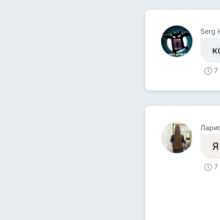
Serg 
к
7
Лари
Я
7