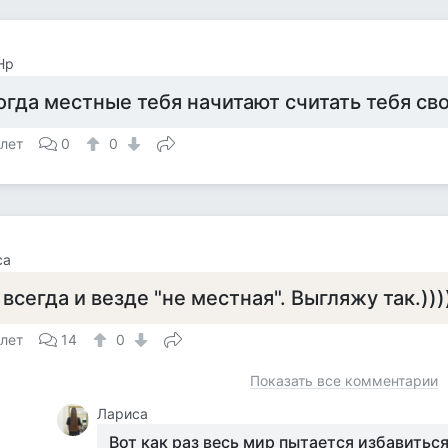
Hp
огда местные тебя начитают считать тебя св
 лет
0
0
са
 всегда и везде "не местная". Выгляжу так.)))
 лет
14
0
Показать все комментарии
Лариса
Вот как раз весь мир пытается избавиться