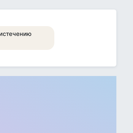
о истечению
?