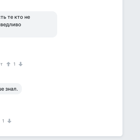
ть те кто не
раведливо
ет
1
е знал.
1