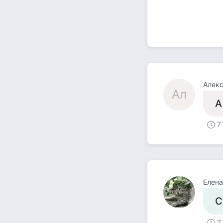
Алек
Ал
А
7
Елена
С
7