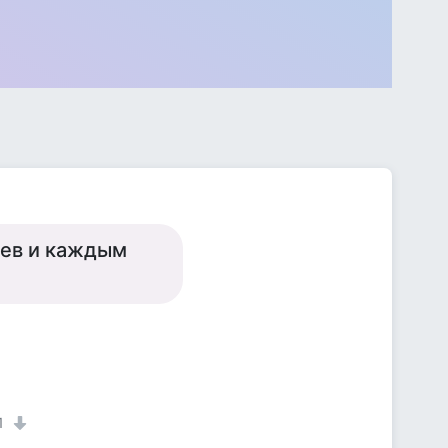
цев и каждым
1