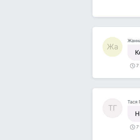
Жанн
Жа
К
7
Тася 
ТГ
Н
7