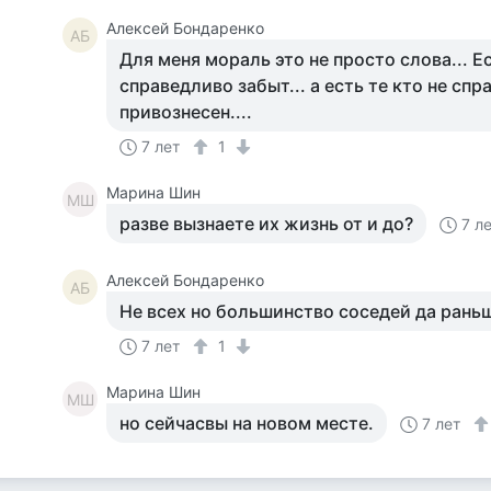
Алексей Бондаренко
АБ
Для меня мораль это не просто слова... Ес
справедливо забыт... а есть те кто не сп
привознесен....
7 лет
1
Марина Шин
МШ
разве вызнаете их жизнь от и до?
7 л
Алексей Бондаренко
АБ
Не всех но большинство соседей да раньш
7 лет
1
Марина Шин
МШ
но сейчасвы на новом месте.
7 лет