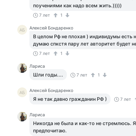
поучениями как надо всем жить.)))))
7 лет
1
Алексей Бондаренко
АБ
В целом Рф не плохая ) индивидумы есть н
думаю спкстя пару лет авторитет будет 
7 лет
1
Лариса
Шли годы....
7 лет
1
Алексей Бондаренко
АБ
Я не так давно гражданин РФ )
7 лет
Лариса
Никогда не была и как-то не стремлюсь. 
предпочитаю.