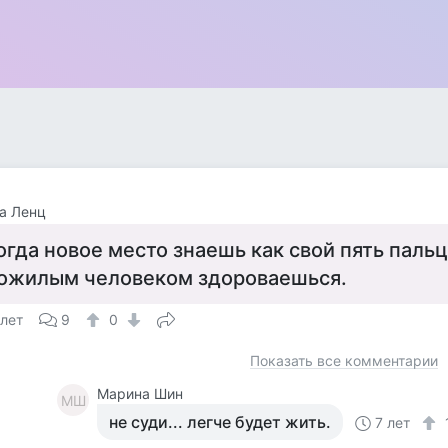
а Ленц
огда новое место знаешь как свой пять паль
ожилым человеком здороваешься.
 лет
9
0
Показать все комментарии
Марина Шин
МШ
не суди... легче будет жить.
7 лет