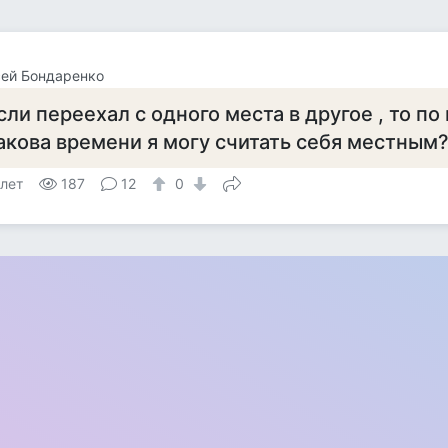
ей Бондаренко
сли переехал с одного места в другое , то п
акова времени я могу считать себя местным
 лет
187
12
0