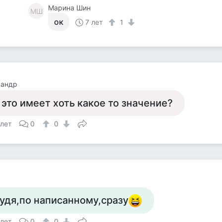
Марина Шин
МШ
ок
7 лет
1
сандр
 это имеет хоть какое то значение?
 лет
0
0
удя,по написанному,сразу
 лет
0
0