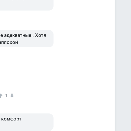
е адекватные . Хотя
неплохой
1
Я комфорт