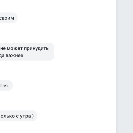
 своим
и не может принудить
уда важнее
тся.
олько с утра )