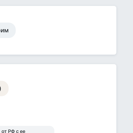
оим
)
 от РФ с ее