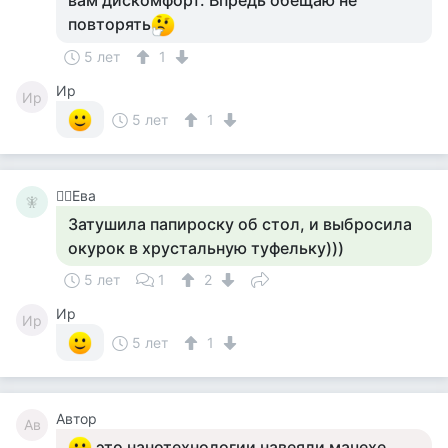
вам дискомфорт. Впредь обещаю не
повторять
5 лет
1
Ир
Ир
5 лет
1
🧚‍♀️Ева
🧚‍
Затушила папироску об стол, и выбросила
окурок в хрустальную туфельку)))
5 лет
1
2
Ир
Ир
5 лет
1
Автор
Ав
это нанотехнологии навеяли мачехе