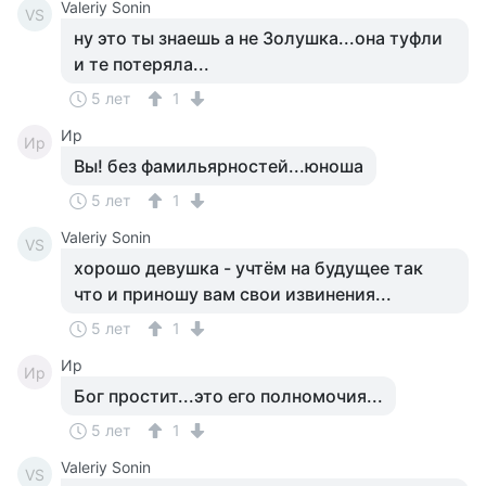
Valeriy Sonin
VS
ну это ты знаешь а не Золушка...она туфли
и те потеряла...
5 лет
1
Ир
Ир
Вы! без фамильярностей...юноша
5 лет
1
Valeriy Sonin
VS
хорошо девушка - учтём на будущее так
что и приношу вам свои извинения...
5 лет
1
Ир
Ир
Бог простит...это его полномочия...
5 лет
1
Valeriy Sonin
VS