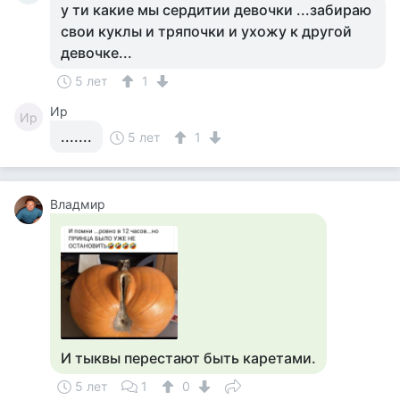
у ти какие мы сердитии девочки ...забираю
свои куклы и тряпочки и ухожу к другой
девочке...
5 лет
1
Ир
Ир
.......
5 лет
1
Владмир
И тыквы перестают быть каретами.
5 лет
1
0