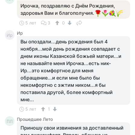
Ирочка, поздравляю с Днём Рождения,
здоровья Вам и благополучия.
5 лет
3
0
Ир
Ир
Вы опоздали...день рождения был 4
ноября...мой день рождения совпадает с
днем иконы Казанской божьей матери...и
не называйте меня Ирочка...есть ник-
Ир...это комфортное для меня
обращение...и если мне было бы
некомфортно с эжтим ником...я бы
поставила другой, более комфортный
мне...
5 лет
1
Прошедшее Лето
ПЛ
Приношу свои извинения за доставленный