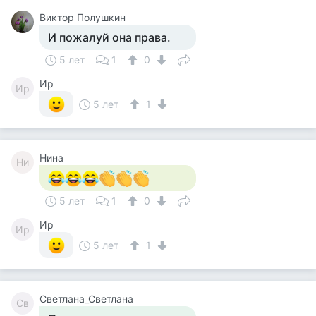
Виктор Полушкин
И пожалуй она права.
5 лет
1
0
Ир
Ир
5 лет
1
Нина
Ни
5 лет
1
0
Ир
Ир
5 лет
1
Светлана_Светлана
Св