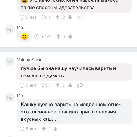
такие способы идевательства
5 лет
1
0
Ир
Ир
5 лет
1
Valeriy Sonin
VS
лучше бы она кашу научилась варить и
поменьше думать ...
5 лет
7
0
Ир
Ир
Кашку нужно варить на медленном огне-
это олсновное правило приготовления
вкусных каш...
5 лет
1