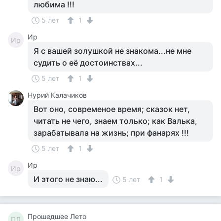
любима !!!
5 лет
1
Ир
Ир
Я с вашей золушкой не знакома...не мне
судить о её достоинствах...
5 лет
1
Нурий Калачиков
Вот оно, современое время; сказок нет,
читать не чего, знаем только; как Валька,
зарабатывала на жизнь; при фанарях !!!
5 лет
1
Ир
Ир
И этого не знаю...
5 лет
1
Прошедшее Лето
ПЛ