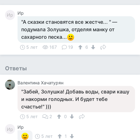
Ир
Ир
"А сказки становятся все жестче... " —
подумала Золушка, отделяя манку от
сахарного песка...
5 лет
167
19
6
Ответы
Валентина Хачатурян
"Забей, Золушка! Добавь воды, свари кашу
и накорми голодных. И будет тебе
счастье!" )))
5 лет
2
0
Ир
Ир
5 лет
1