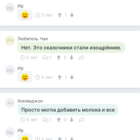
Ир
Ир
5 лет
1
Любитель Чая
ЛЧ
Нет. Это сказочники стали изощрённее.
5 лет
1
0
Ир
Ир
5 лет
1
Хокимджон
Хо
Просто могла добавить молока и все
5 лет
1
0
Ир
Ир
5 лет
1