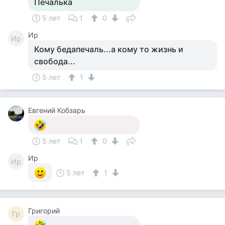
Печалька
5 лет
1
0
Ир
Ир
Кому бедапечаль...а кому то жизнь и
свобода...
5 лет
1
Евгений Кобзарь
5 лет
1
0
Ир
Ир
5 лет
1
Григорий
Гр