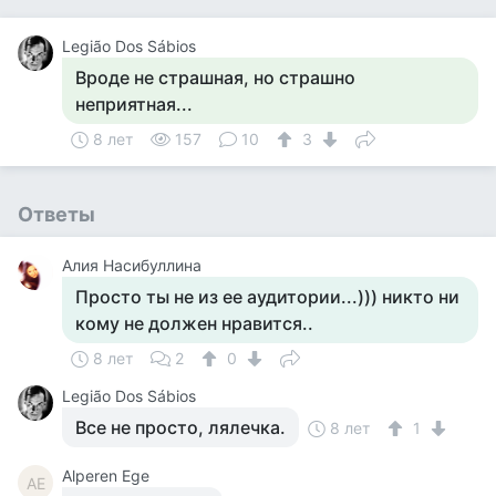
Legião Dos Sábios
Вроде не страшная, но страшно
неприятная...
8 лет
157
10
3
Ответы
Алия Насибуллина
Просто ты не из ее аудитории...))) никто ни
кому не должен нравится..
8 лет
2
0
Legião Dos Sábios
Все не просто, лялечка.
8 лет
1
Alperen Ege
AE