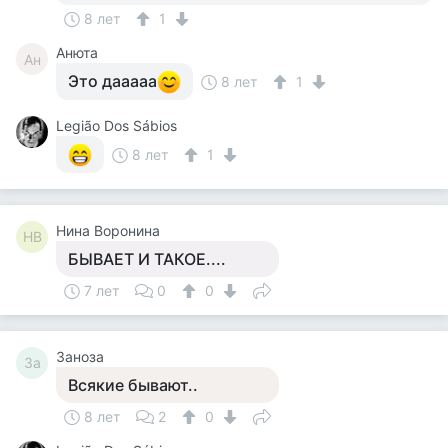
8 лет
1
Анюта
Ан
Это дааааа
8 лет
1
Legião Dos Sábios
8 лет
1
Нина Воронина
НВ
БЫВАЕТ И ТАКОЕ....
7 лет
0
0
Заноза
За
Всякие бывают..
8 лет
2
0