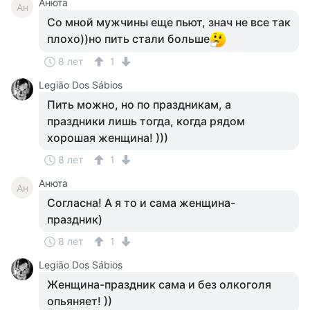
Анюта
Ан
Со мной мужчины еще пьют, знач не все так
плохо))но пить стали больше
8 лет
1
Legião Dos Sábios
Пить можно, но по праздникам, а
праздники лишь тогда, когда рядом
хорошая женщина! )))
8 лет
1
Анюта
Ан
Согласна! А я то и сама женщина-
праздник)
8 лет
1
Legião Dos Sábios
Женщина-праздник сама и без олкоголя
опьяняет! ))