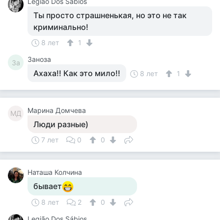
Legião Dos Sábios
Ты просто страшненькая, но это не так
криминально!
8 лет
1
Заноза
За
Ахаха!! Как это мило!!
8 лет
1
Марина Домчева
МД
Люди разные)
7 лет
0
0
Наташа Колчина
бывает
8 лет
2
0
Legião Dos Sábios