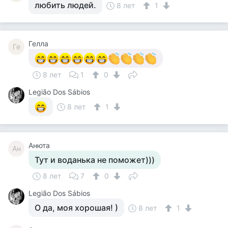
любить людей.
8 лет
1
Гелла
Ге
8 лет
1
0
Legião Dos Sábios
8 лет
1
Анюта
Ан
Тут и воданька не поможет)))
8 лет
7
0
Legião Dos Sábios
О да, моя хорошая! )
8 лет
1