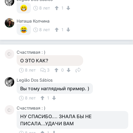
8 лет
1
Наташа Колчина
8 лет
1
Счастливая : )
С:
О ЭТО КАК?
8 лет
3
0
Legião Dos Sábios
Вы тому наглядный пример. )
8 лет
1
Счастливая : )
С:
НУ СПАСИБО.... ЗНАЛА БЫ НЕ
ПИСАЛА...УДАЧИ ВАМ
8 лет
1