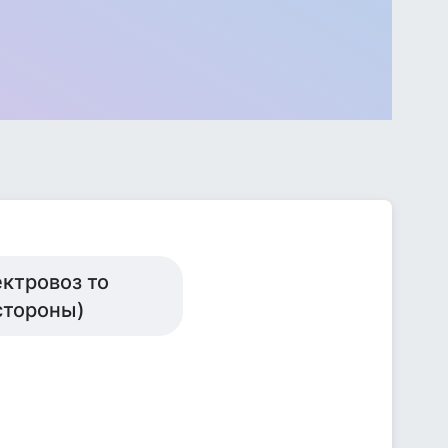
ектровоз то
 стороны)