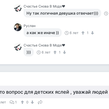
Счастье Снова В Моде❤
Ну так логичная девушка отвечает)))
Руслан
а как же иначе ))
6 лет
1
Счастье Снова В Моде❤
)))
6 лет
1
то вопрос для детских яслей , уважай людей 
 лет
1
0