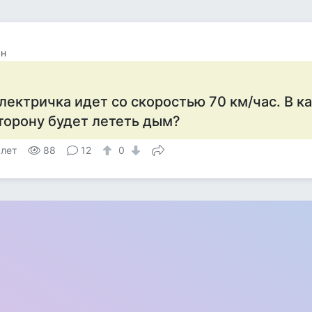
ан
лектричка идет со скоростью 70 км/час. В к
торону будет лететь дым?
 лет
88
12
0