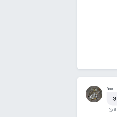
Эва
Э
6