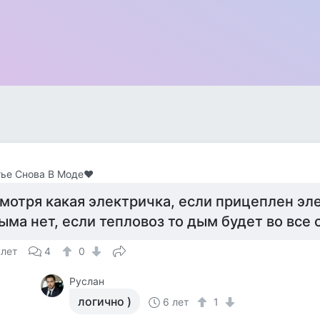
тье Снова В Моде❤
мотря какая электричка, если прицеплен эл
ыма нет, если тепловоз то дым будет во все
 лет
4
0
Руслан
логично )
6 лет
1