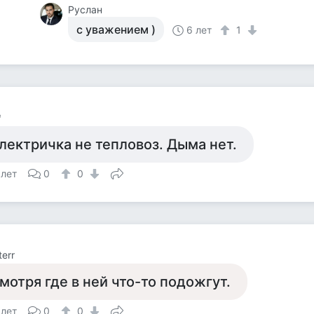
Руслан
с уважением )
6 лет
1
*
лектричка не тепловоз. Дыма нет.
 лет
0
0
terr
мотря где в ней что-то подожгут.
 лет
0
0