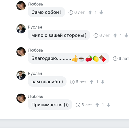
Любовь
Само собой !
6 лет
1
Руслан
мило с вашей стороны )
6 лет
1
Любовь
Благодарю..........
6 ле
Руслан
вам спасибо )
6 лет
1
Любовь
Принимается )))
6 лет
1