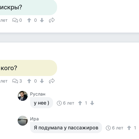
 искры?
 лет
0
0
 кого?
 лет
3
0
Руслан
у нее )
6 лет
1
Ира
Я подумала у пассажиров
6 лет
1