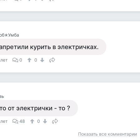
об✭Умба
апретили курить в электричках.
 лет
0
0
вь
то от электрички - то ?
 лет
48
0
Показать все комментарии