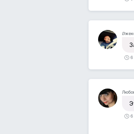
ⅅжек
З
6
Любо
Э
6