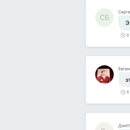
Серге
СБ
Э
6
Евген
э
6
Дэн!!!