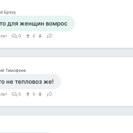
й Брязу
то для женщин вомрос
 лет
0
0
ий Тимофеев
то не тепловоз же!
 лет
0
0