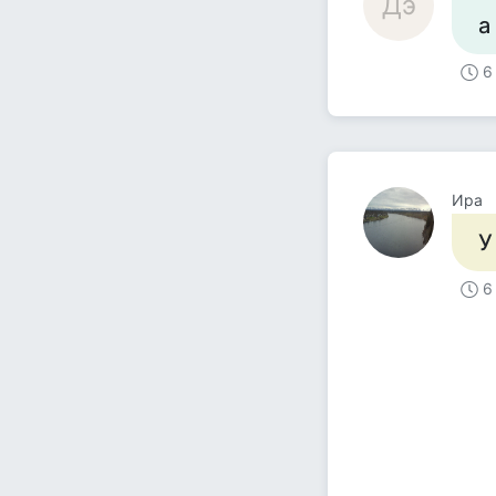
Дэ
а
6
Ира
У
6