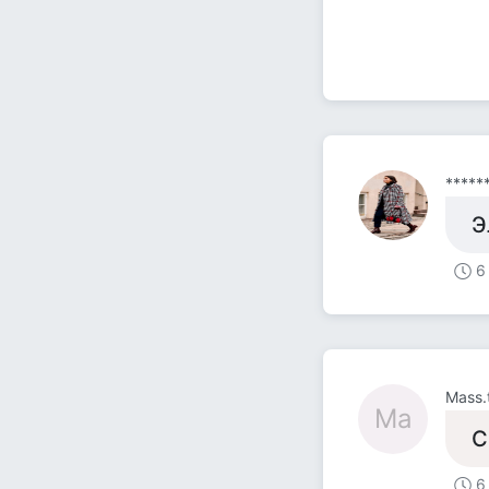
*****
Э
6
Mass.
Ma
С
6