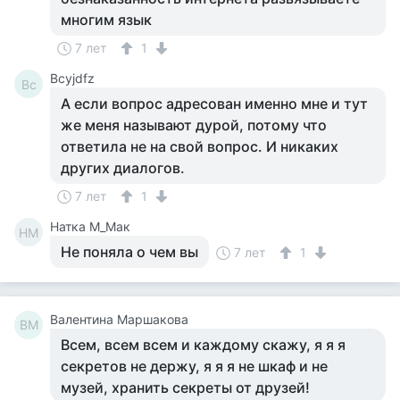
многим язык
7 лет
1
Bcyjdfz
Bc
А если вопрос адресован именно мне и тут
же меня называют дурой, потому что
ответила не на свой вопрос. И никаких
других диалогов.
7 лет
1
Натка М_Мак
НМ
Не поняла о чем вы
7 лет
1
Валентина Маршакова
ВМ
Всем, всем всем и каждому скажу, я я я
секретов не держу, я я я не шкаф и не
музей, хранить секреты от друзей!