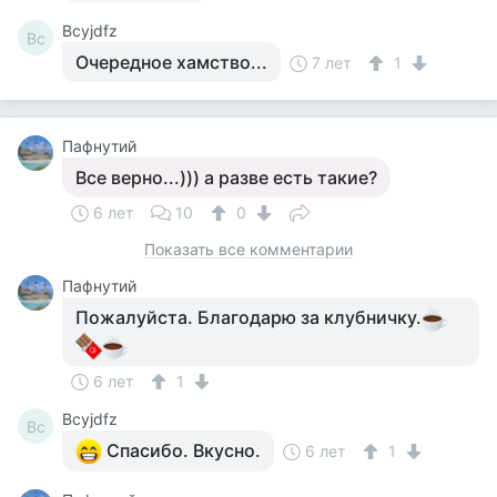
Bcyjdfz
Bc
Очередное хамство...
7 лет
1
Пафнутий
Все верно...))) а разве есть такие?
6 лет
10
0
Показать все комментарии
Пафнутий
Пожалуйста. Благодарю за клубничку.
6 лет
1
Bcyjdfz
Bc
Спасибо. Вкусно.
6 лет
1