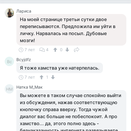
Лариса
На моей странице третьи сутки двое
переписываются. Предложила им уйти в
личку. Нарвалась на посыл. Дубовые
мозги!
7 лет
4
0
Bcyjdfz
Bc
Я тоже хамства уже натерпелась.
7 лет
1
Натка М_Мак
НМ
Вы можете в таком случае спокойно выйти
из обсуждения, нажав соответствующую
кнопочку справа вверху. Тогда чужой
диалог вас больше не побеспокоит. А про
хамство... да, этого полно здесь -
безнаказанность интернета развязываете