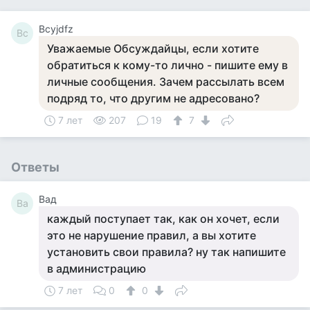
Bcyjdfz
Bc
Уважаемые Обсуждайцы, если хотите
обратиться к кому-то лично - пишите ему в
личные сообщения. Зачем рассылать всем
подряд то, что другим не адресовано?
7 лет
207
19
7
Ответы
Вад
Ва
каждый поступает так, как он хочет, если
это не нарушение правил, а вы хотите
установить свои правила? ну так напишите
в администрацию
7 лет
0
0