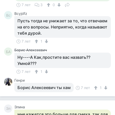
7 лет
3
0
Bcyjdfz
Bc
Пусть тогда не унижает за то, что отвечаем
на его вопросы. Неприятно, когда называют
тебя дурой.
7 лет
1
Борис Алексеевич
БА
Ну----А Как,простите вас назвать??
Умной???
7 лет
1
Генри
Борис Алексеевич ты хам
7 лет
1
Элина
Эл
мне кажется это больше для смеха, так для