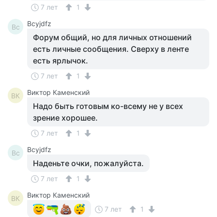
7 лет
1
Bcyjdfz
Bc
Форум общий, но для личных отношений
есть личные сообщения. Сверху в ленте
есть ярлычок.
7 лет
1
Виктор Каменский
ВК
Надо быть готовым ко-всему не у всех
зрение хорошее.
7 лет
1
Bcyjdfz
Bc
Наденьте очки, пожалуйста.
7 лет
1
Виктор Каменский
ВК
7 лет
1