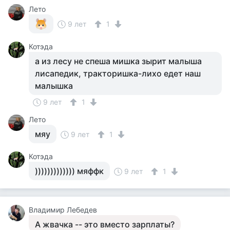
Лето
9 лет
1
Котэда
а из лесу не спеша мишка зырит малыша
лисапедик, тракторишка-лихо едет наш
малышка
9 лет
1
Лето
мяу
9 лет
1
Котэда
))))))))))))) мяффк
9 лет
1
Владимир Лебедев
А жвачка -- это вместо зарплаты?