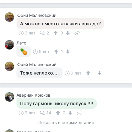
Юрий Малиновский
А можно вместо жвачки авокадо?
9 лет
2
0
Лето
9 лет
1
Юрий Малиновский
Тоже неплохо....
9 лет
1
Авериан Крюков
Попу гармонь, икону попуск !!!!
9 лет
14
0
Показать все комментарии