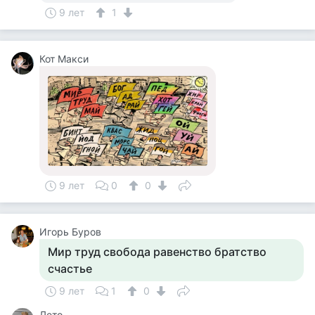
9 лет
1
Кот Макси
9 лет
0
0
Игорь Буров
Мир труд свобода равенство братство
счастье
9 лет
1
0
Лето