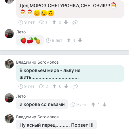
Дед МОРОЗ,СНЕГУРОЧКА,СНЕГОВИК!!!
9 лет
1
0
Лето
9 лет
1
Владимир Богомолов
В коровьем мире - льву не
жить.................................
9 лет
2
0
Лето
и корове со львами
9 лет
1
Владимир Богомолов
Ну ясный перец.......... Порвет !!!