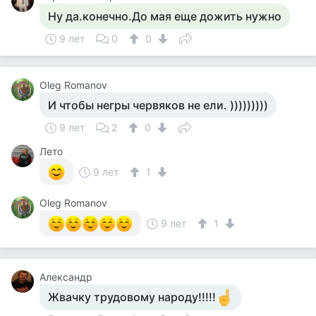
Ну да.конечно.До мая еще дожить нужно
9 лет
0
0
Oleg Romanov
И чтобы негры червяков не ели. )))))))))
9 лет
2
0
Лето
9 лет
1
Oleg Romanov
9 лет
1
Александр
Жвачку трудовому народу!!!!!