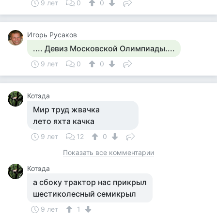
9 лет
0
0
Игорь Русаков
.... Девиз Московской Олимпиады....
9 лет
0
0
Котэда
Мир труд жвачка
лето яхта качка
9 лет
12
0
Показать все комментарии
Котэда
а сбоку трактор нас прикрыл
шестиколесный семикрыл
9 лет
1