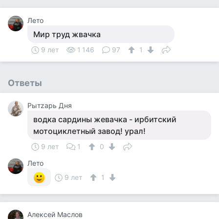
Лето
Мир труд жвачка
9 лет
1 146
97
1
Ответы
Рытzарь Дня
водка сардины жевачка - ирбитский
мотоциклетный завод! урал!
9 лет
1
0
Лето
9 лет
1
Алексей Маслов