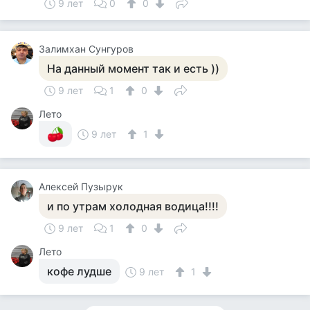
9 лет
0
0
Залимхан Сунгуров
На данный момент так и есть ))
9 лет
1
0
Лето
9 лет
1
Алексей Пузырук
и по утрам холодная водица!!!!
9 лет
1
0
Лето
кофе лудше
9 лет
1