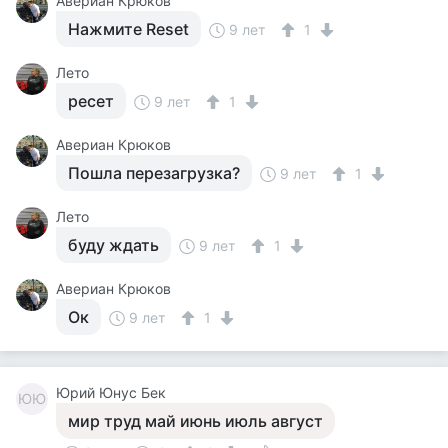
Авериан Крюков
Нажмите Reset
9 лет
1
Лето
ресет
9 лет
1
Авериан Крюков
Пошла перезагрузка?
9 лет
1
Лето
буду ждать
9 лет
1
Авериан Крюков
Ок
9 лет
1
Юрий Юнус Бек
ЮЮ
мир труд май июнь июль август