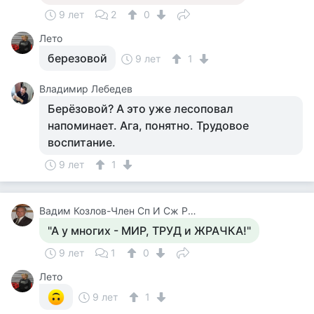
9 лет
2
0
Лето
березовой
9 лет
1
Владимир Лебедев
Берёзовой? А это уже лесоповал
напоминает. Ага, понятно. Трудовое
воспитание.
9 лет
1
Вадим Козлов-Член Сп И Сж России.будут Вопросы -Звоните 8 926 571 18 95
"А у многих - МИР, ТРУД и ЖРАЧКА!"
9 лет
1
0
Лето
9 лет
1