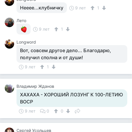
Нееее...клубничку
9 лет
1
Лето
9 лет
1
Longword
Вот, совсем другое дело... Благодарю,
получил сполна и от души!
9 лет
1
Владимир Жданов
ХАХАХА - ХОРОШИЙ ЛОЗУНГ К 100-ЛЕТИЮ
ВОСР
9 лет
0
0
Сергей Усольцев