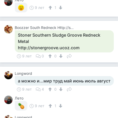
9 лет
1
Boozzer South Redneck Http://stonergroove.ucoz.com
Stoner Southern Sludge Groove Redneck
Metal
http://stonergroove.ucoz.com
9 лет
0
0
Longword
а можно и...мир труд май июнь июль август
9 лет
4
0
Лето
9 лет
1
Longword