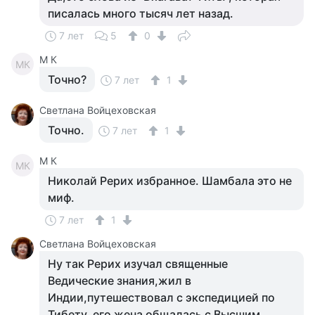
писалась много тысяч лет назад.
7 лет
5
0
M К
MК
Точно?
7 лет
1
Светлана Войцеховская
Точно.
7 лет
1
M К
MК
Николай Рерих избранное. Шамбала это не
миф.
7 лет
1
Светлана Войцеховская
Ну так Рерих изучал священные
Ведические знания,жил в
Индии,путешествовал с экспедицией по
Тибету, его жена общалась с Высшим