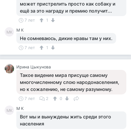
может пристрелить просто как собаку и
ещё за это награду и премию получит...
7 лет
1
M К
MК
Не сомневаюсь, дикие нравы там у них.
7 лет
1
Ирина Цыкунова
Такое видение мира присуще самому
многочисленному слою народонаселения,
но к сожалению, не самому разумному.
7 лет
2
0
M К
MК
Вот мы и вынуждены жить среди этого
населения