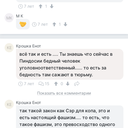
7 лет
1
M К
MК
7 лет
1
Крошка Енот
КЕ
всё так и есть .... Ты знаешь что сейчас в
Пиндосии бедный человек
уголовноответственный..... то есть за
бедность там сажают в тюрьму.
7 лет
15
0
Показать все комментарии
Крошка Енот
КЕ
так такой закон как Сэр для копа, это и
есть настоящий фашизм.... то есть, что
такое фашизм, это превосходство одного