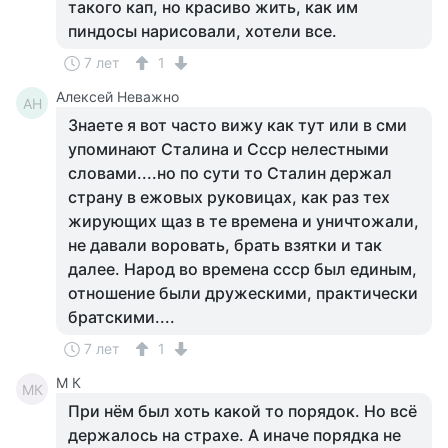
такого кап, но красиво жить, как им
пиндосы нарисовали, хотели все.
7 лет
1
Алексей Неважно
АН
Знаете я вот часто вижу как тут или в сми
упоминают Сталина и Ссср нелестными
словами....но по сути то Сталин держал
страну в ежовых руковицах, как раз тех
жирующих щаз в те времена и уничтожали,
не давали воровать, брать взятки и так
далее. Народ во времена ссср был единым,
отношение были дружескими, практически
братскими....
7 лет
1
M К
MК
При нём был хоть какой то порядок. Но всё
держалось на страхе. А иначе порядка не