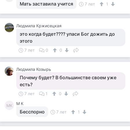
Мать заставила учится
7 лет
1
Людмила Кржисецкая
это когда будет???? упаси Бог дожить до
этого
7 лет
0
0
Людмила Козырь
Почему будет? В большинстве своем уже
есть?
7 лет
1
0
M К
MК
Бесспорно
7 лет
1