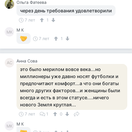
Ольга Фатеева
через день требования удовлетворили
7 лет
1
M К
MК
7 лет
1
Анна Сова
АС
это было мерилом вовсе века...но
миллионеры уже давно носят футболки и
предпочитают комфорт...а что они богаты
много других факторов...и женщины были
всегда и есть в этом статусе....ничего
нового Земля круглая...
7 лет
1
0
M К
MК