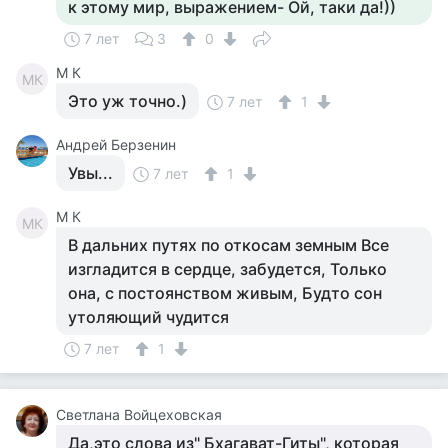
к этому мир, выражением- Ой, таки да!))
7 лет
3
0
M К
MК
Это уж точно.)
7 лет
1
Андрей Берзенин
Увы...
7 лет
1
M К
MК
В дальних путях по откосам земным Все
изгладится в сердце, забудется, Только
она, с постоянством живым, Будто сон
утоляющий чудится
7 лет
1
Светлана Войцеховская
Да,это слова из" Бхагават-Гиты", которая