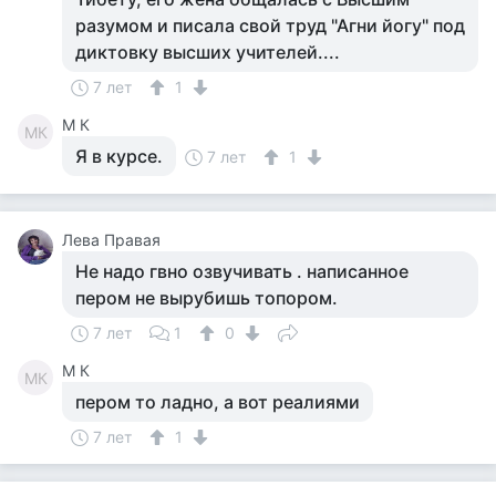
разумом и писала свой труд "Агни йогу" под
диктовку высших учителей....
7 лет
1
M К
MК
Я в курсе.
7 лет
1
Лева Правая
Не надо гвно озвучивать . написанное
пером не вырубишь топором.
7 лет
1
0
M К
MК
пером то ладно, а вот реалиями
7 лет
1