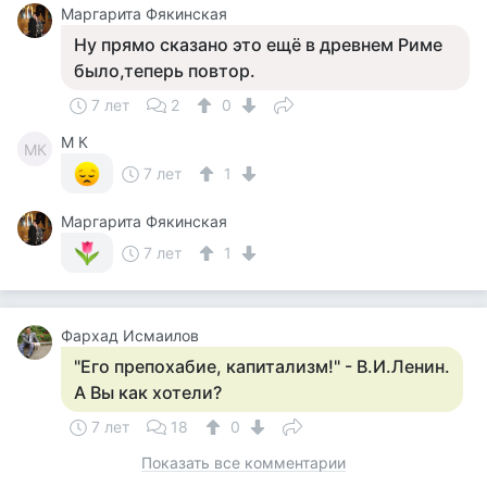
Маргарита Фякинская
Ну прямо сказано это ещё в древнем Риме
было,теперь повтор.
7 лет
2
0
M К
MК
7 лет
1
Маргарита Фякинская
7 лет
1
Фархад Исмаилов
"Его препохабие, капитализм!" - В.И.Ленин.
А Вы как хотели?
7 лет
18
0
Показать все комментарии