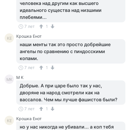
человека над другим как высшего
идеального существа над низшими
плебеями...
7 лет
1
Крошка Енот
КЕ
наши менты так это просто добрейшие
ангелы по сравнению с пиндосскими
копами.
7 лет
1
M К
MК
Добрые. А при царе было так у нас,
дворяне на народ смотрели как на
вассалов. Чем мы лучше фашистов были?
7 лет
1
Крошка Енот
КЕ
но у нас никогда не убивали... а коп тебя