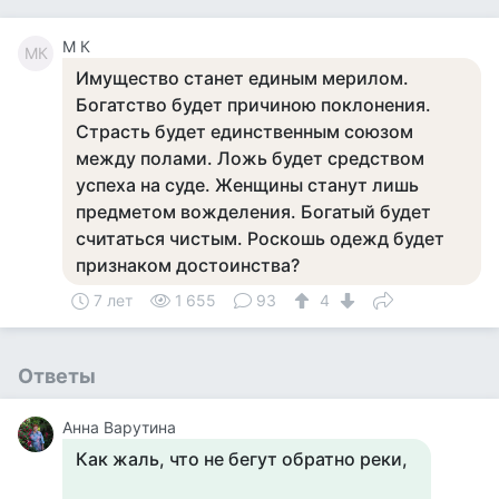
M К
MК
Имущество станет единым мерилом.
Богатство будет причиною поклонения.
Страсть будет единственным союзом
между полами. Ложь будет средством
успеха на суде. Женщины станут лишь
предметом вожделения. Богатый будет
считаться чистым. Роскошь одежд будет
признаком достоинства?
7 лет
1 655
93
4
Ответы
Анна Варутина
Как жаль, что не бегут обратно реки,