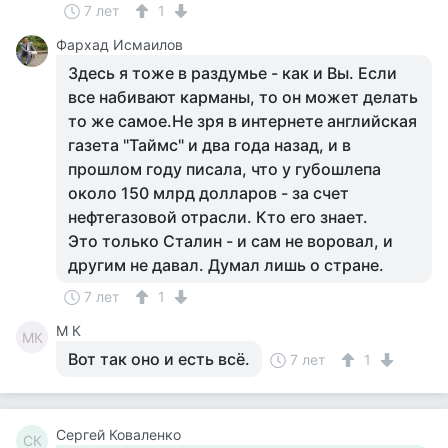
7 лет
1
Фархад Исмаилов
Здесь я тоже в раздумье - как и Вы. Если
все набивают карманы, то он может делать
то же самое.Не зря в интернете английская
газета "Таймс" и два года назад, и в
прошлом году писала, что у губошлепа
около 150 млрд долларов - за счет
нефтегазовой отрасли. Кто его знает.
Это только Сталин - и сам не воровал, и
другим не давал. Думал лишь о стране.
7 лет
1
M К
MК
Вот так оно и есть всё.
7 лет
1
Сергей Коваленко
СК