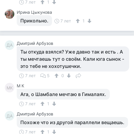
7 лет
1
Ирина Цыкунова
Прикольно.
7 лет
1
Дмитрий Арбузов
ДА
Ты откуда взялся? Уже давно так и есть . А
ты мечтаешь тут о своём. Кали юга сынок -
это тебе не хохотушечки.
7 лет
5
0
M К
MК
Ага, о Шамбале мечтаю в Гималаях.
7 лет
1
Дмитрий Арбузов
ДА
Похоже что из другой параллели вещаешь.
7 лет
1