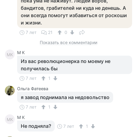
пока ума не наживут. Людей воров,
бандитов, грабителей ни куда не денешь. А
они всегда помогут избавиться от роскоши
и жизни.
7 лет
21
0
Показать все комментарии
M К
MК
Из вас революционерка по моему не
получилась бы
7 лет
1
Ольга Фатеева
я завод поднимала на недовольство
7 лет
1
M К
MК
Не подняла?
7 лет
1