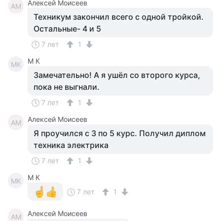
Алексей Моисеев
АМ
Техникум закончил всего с одной тройкой.
Остальные- 4 и 5
7 лет
1
M К
MК
Замечательно! А я ушёл со второго курса,
пока не выгнали.
7 лет
1
Алексей Моисеев
АМ
Я проучился с 3 по 5 курс. Получил диплом
техника электрика
7 лет
1
M К
MК
7 лет
1
Алексей Моисеев
АМ