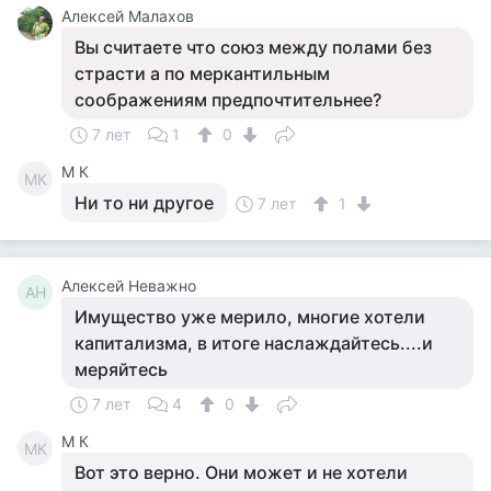
Алексей Малахов
Вы считаете что союз между полами без
страсти а по меркантильным
соображениям предпочтительнее?
7 лет
1
0
M К
MК
Ни то ни другое
7 лет
1
Алексей Неважно
АН
Имущество уже мерило, многие хотели
капитализма, в итоге наслаждайтесь....и
меряйтесь
7 лет
4
0
M К
MК
Вот это верно. Они может и не хотели