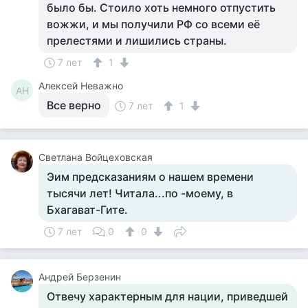
было бы. Стоило хоть немного отпустить
вожжи, и мы получили РФ со всеми её
прелестями и лишились страны.
7 лет
1
Алексей Неважно
АН
Все верно
7 лет
1
Светлана Войцеховская
Эим предсказаниям о нашем времени
тысячи лет! Читала...по -моему, в
Бхагават-Гите.
7 лет
0
0
Андрей Берзенин
Отвечу характерным для нации, приведшей