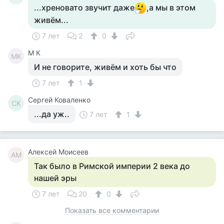
...хреновато звучит даже
,а мы в этом
живём...
7 лет
2
0
M К
MК
И не говорите, живём и хоть бы что
7 лет
1
Сергей Коваленко
СК
...да уж..
7 лет
1
Алексей Моисеев
АМ
Так было в Римской империи 2 века до
нашей эры
7 лет
20
0
Показать все комментарии