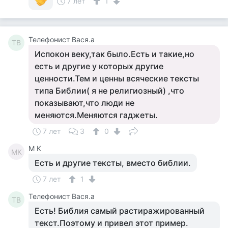
7 лет
1
Телефонист Вася.а
ТВ
Испокон веку,так было.Есть и такие,но
есть и другие у которых другие
ценности.Тем и ценны всяческие тексты
типа Библии( я не религиозный) ,что
показывают,что люди не
меняются.Меняются гаджеты.
7 лет
3
0
M К
MК
Есть и другие тексты, вместо библии.
7 лет
1
Телефонист Вася.а
ТВ
Есть! Библия самый растиражированный
текст.Поэтому и привел этот пример.