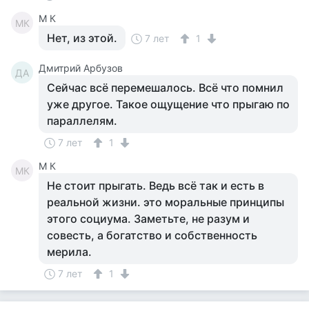
M К
MК
Нет, из этой.
7 лет
1
Дмитрий Арбузов
ДА
Сейчас всё перемешалось. Всё что помнил
уже другое. Такое ощущение что прыгаю по
параллелям.
7 лет
1
M К
MК
Не стоит прыгать. Ведь всё так и есть в
реальной жизни. это моральные принципы
этого социума. Заметьте, не разум и
совесть, а богатство и собственность
мерила.
7 лет
1