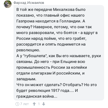
Фархад Исмаилов
В той же передаче Михалкова было
показано, что главный офис нашего
Газпрома находится в Голландии. А
почему? Наверное, потому, что они так
много разворовали, что боятся - а вдруг в
России народ пойме, что его грабят,
рассердится и опять поднимется на
революцию.
А у "губошлепа", как Вы его называете, руки
связаны. До него - при Ельцине всю
промышленность России за копейки
отдали олигархам И российским, и
западным.
Что он может сделать? Отобрать? Но это
будет революция 1917 года.... И
гражданская война...
7 лет
1