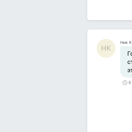
Ник К
НК
Г
с
э
8