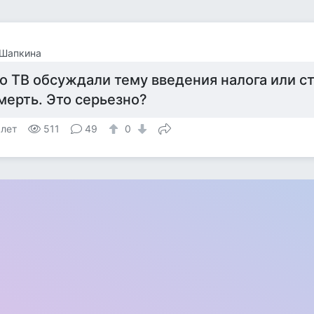
 Шапкина
о ТВ обсуждали тему введения налога или с
мерть. Это серьезно?
 лет
511
49
0