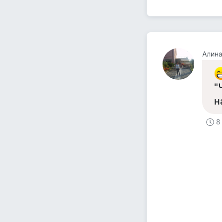
Алина
"
н
8