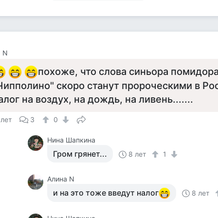
 N
похоже, что слова синьора помидора
Чипполино" скоро станут пророческими в Рос
алог на воздух, на дождь, на ливень.......
 лет
3
0
Нина Шапкина
Гром грянет...
8 лет
1
Алина N
и на это тоже введут налог
8 лет