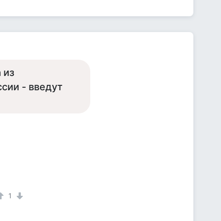
 из
сии - введут
1