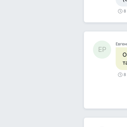
8
Евген
ЕР
О
т
8