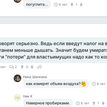
погуглите...
8 лет
1
оворят серьезно. Ведь если введут налог на
танем меньше дышать. Значит будем умирать
ти "потери" для властьимущих надо как то к
 лет
2
0
Нина Шапкина
как измерят объем воздуха?
8 лет
Ник К
НК
Наверное пробирками.
8 лет
1