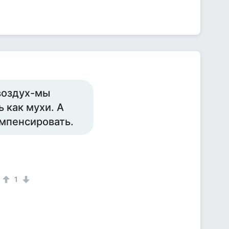
 воздух-мы
 как мухи. А
омпенсировать.
1