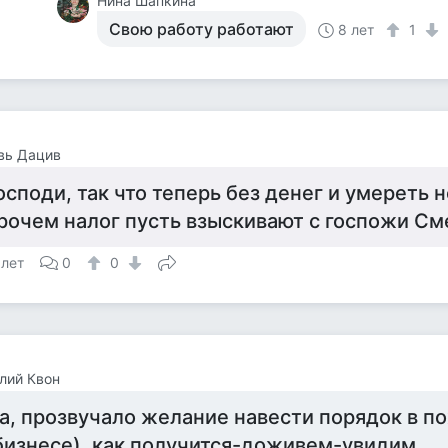
Нина Шапкина
Свою работу работают
8 лет
1
вь Дацив
осподи, так что теперь без денег и умереть н
рочем налог пусть взыскивают с госпожи См
 лет
0
0
лий Квон
а, прозвучало желание навести порядок в п
бизнесе), как получится-доживем-увидим