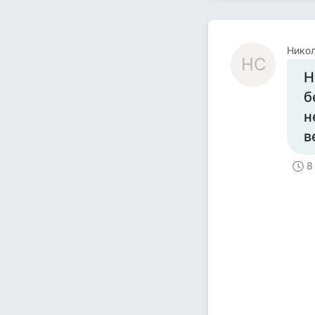
Нико
НС
Н
б
н
в
8