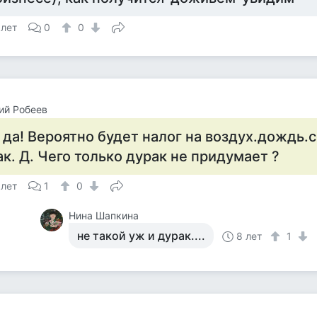
 лет
0
0
ий Робеев
 да! Вероятно будет налог на воздух.дождь.
ак. Д. Чего только дурак не придумает ?
 лет
1
0
Нина Шапкина
не такой уж и дурак....
8 лет
1