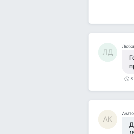
Любо
ЛД
Г
п
8
Анато
АК
Д
(