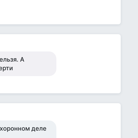
ельзя. А
ерти
охоронном деле