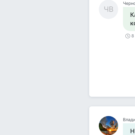
Черн
ЧВ
К
к
8
Влад
Н