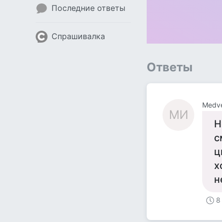
Последние ответы
Спрашивалка
Ответы
Medv
MИ
Н
с
ц
х
н
8