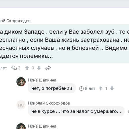
лай Скороходов
а диком Западе . если у Вас заболел зуб . то
есплатно , если Ваша жизнь застрахована . н
есчастных случаев , но и болезней .. Видимо
едется полемика...
 лет
3
0
Нина Шапкина
нет, о погребении
8 лет
1
Николай Скороходов
НС
не в курсе ... что за налог с умершего...
Нина Шапкина