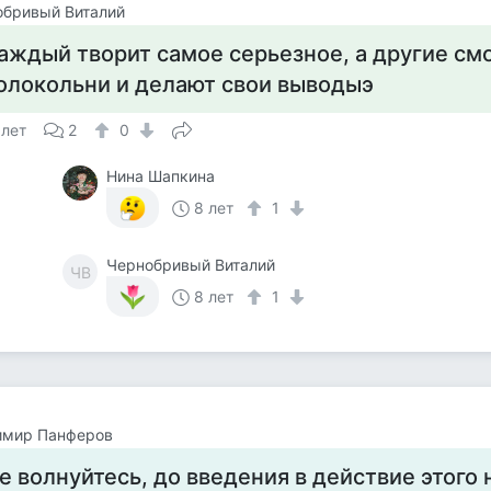
обривый Виталий
аждый творит самое серьезное, а другие смо
олокольни и делают свои выводыэ
 лет
2
0
Нина Шапкина
8 лет
1
Чернобривый Виталий
ЧВ
8 лет
1
имир Панферов
е волнуйтесь, до введения в действие этого н