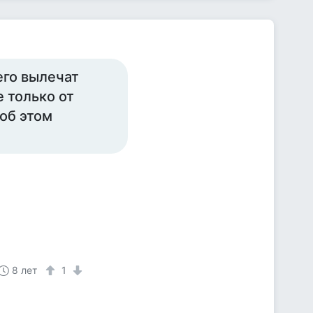
 его вылечат
е только от
 об этом
8 лет
1