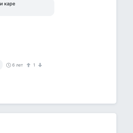
 и каре
6 лет
1