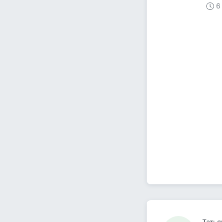
6
Татья