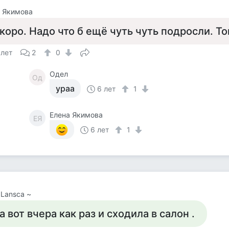
 Якимова
коро. Надо что б ещё чуть чуть подросли. То
 лет
2
0
Одел
Од
ураа
6 лет
1
Елена Якимова
ЕЯ
6 лет
1
 Lansca ~
а вот вчера как раз и сходила в салон .