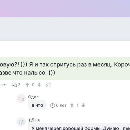
овую?! ))) Я и так стригусь раз в месяц. Коро
азве что налысо. )))
 лет
3
0
Одел
Од
а что
6 лет
1
Т@Ня
Т@
У меня череп хорошей формы. Думаю , лы