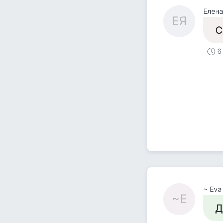
Елена
ЕЯ
С
6
~ Eva
~E
Д