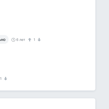
ьно
6 лет
1
1