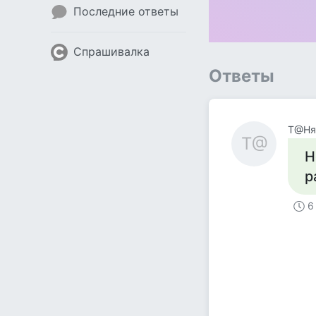
Последние ответы
Спрашивалка
Ответы
Т@Ня
Т@
Н
р
6