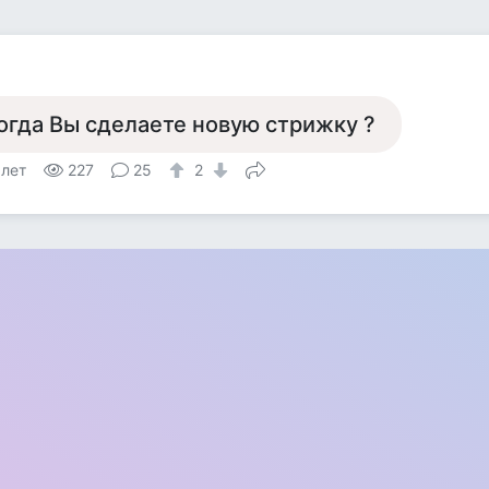
огда Вы сделаете новую стрижку ?
 лет
227
25
2