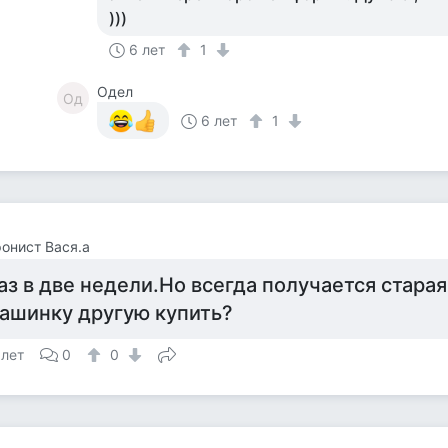
)))
6 лет
1
Одел
Од
6 лет
1
онист Вася.а
аз в две недели.Но всегда получается стар
ашинку другую купить?
 лет
0
0