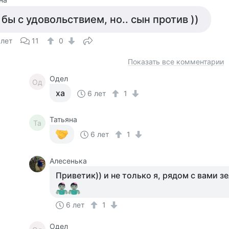
 бы с удовольствием, но.. сын против ))
 лет
11
0
Показать все комментарии
Одел
Од
ха
6 лет
1
Татьяна
Та
6 лет
1
Алесенька
Приветик)) и не только я, рядом с вами 
6 лет
1
Одел