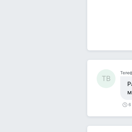
Телеф
ТВ
Р
м
6