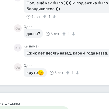
Ооо, ещё как было.))))) И под ёжика было
блондинистое.)))
6 лет
1
Одел
Од
давно?
6 лет
1
Кызыма)
Кы
Ежик лет десять назад, каре 4 года назад.
Одел
Од
круто
6 лет
1
яна Шишкина