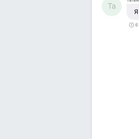
Та
Я
6