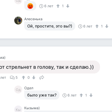
Од
6 лет
1
Алесенька
Ой, простите, это вы?)
6 лет
1
ма)
от стрельнет в голову, так и сделаю.))
 лет
5
0
Одел
Од
было уже так?
6 лет
1
Кызыма)
Кы