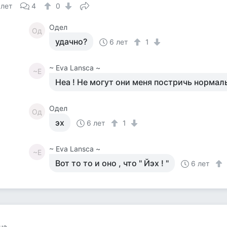
 лет
4
0
Одел
Од
удачно?
6 лет
1
~ Eva Lansca ~
~E
Неа ! Не могут они меня постричь нормал
Одел
Од
эх
6 лет
1
~ Eva Lansca ~
~E
Вот то то и оно , что " Йэх ! "
6 лет
на