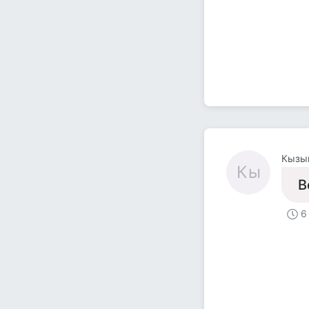
Кызы
Кы
В
6