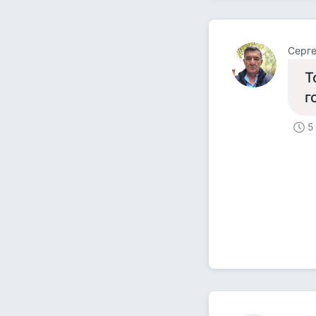
Серг
Т
г
5