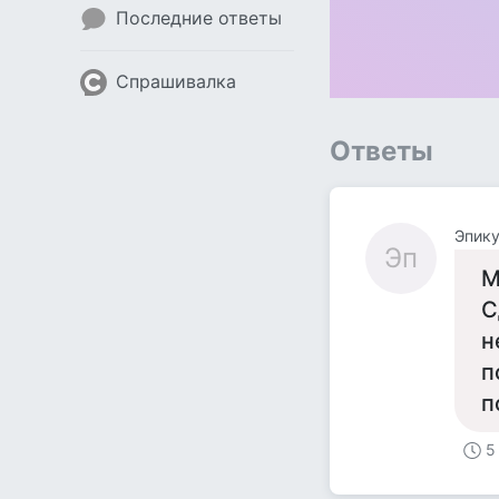
Последние ответы
Спрашивалка
Ответы
Эпик
Эп
М
С
н
п
п
5