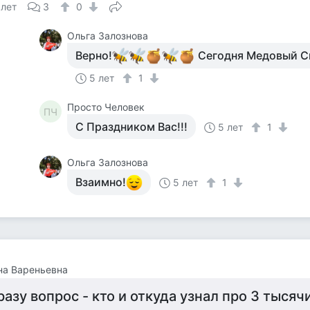
 лет
3
0
Ольга Залознова
Верно!
Сегодня Медовый С
5 лет
1
Просто Человек
ПЧ
С Праздником Вас!!!
5 лет
1
Ольга Залознова
Взаимно!
5 лет
1
на Вареньевна
разу вопрос - кто и откуда узнал про 3 тысячи