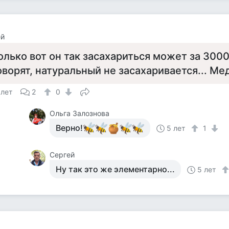
ей
олько вот он так засахариться может за 3000 
оворят, натуральный не засахаривается... Ме
 лет
2
0
Ольга Залознова
Верно!
5 лет
1
Сергей
Ну так это же элементарно...
5 лет