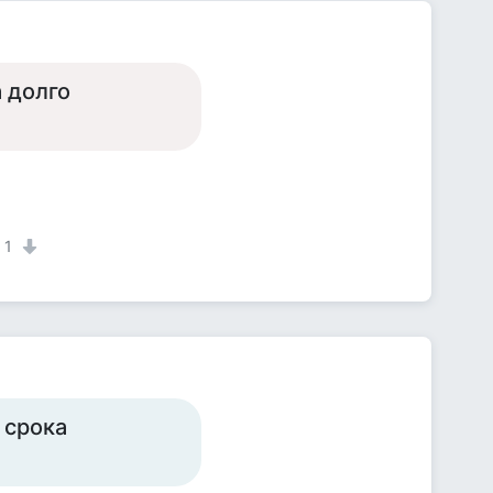
 долго
1
 срока