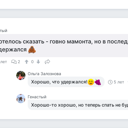
стый
отелось сказать - говно мамонта, но в после
держался
 лет
2
0
Ольга Залознова
Хорошо, что удержался!
5 лет
Генастый
Хорошо-то хорошо, но теперь спать не бу