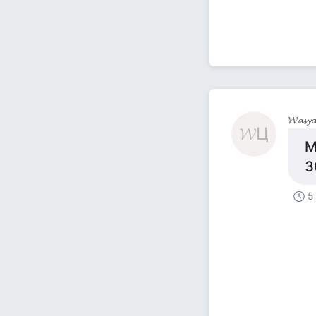
𝓦𝓪𝓼𝔂𝓪 Ц
𝓦Ц
М
3
5