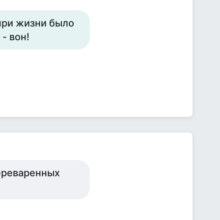
при жизни было
- вон!
ереваренных