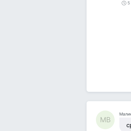
5
Мали
МВ
с