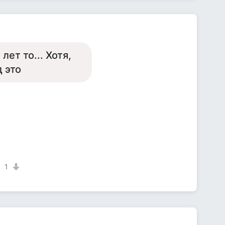
лет то... Хотя,
д это
1