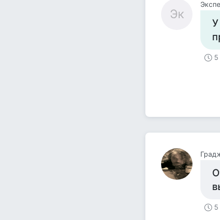
Экспе
Эк
У
п
5
Град
О
в
5