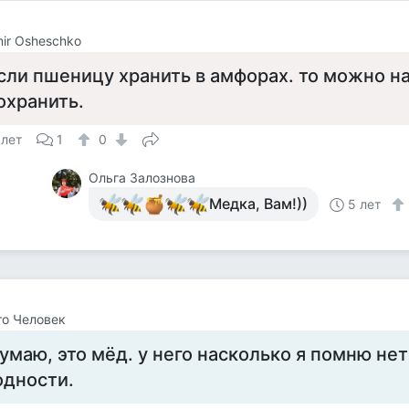
mir Osheschko
сли пшеницу хранить в амфорах. то можно на
охранить.
 лет
1
0
Ольга Залознова
Медка, Вам!))
5 лет
о Человек
умаю, это мёд. у него насколько я помню нет
одности.