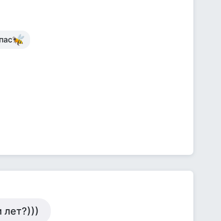
пас
 лет?)))