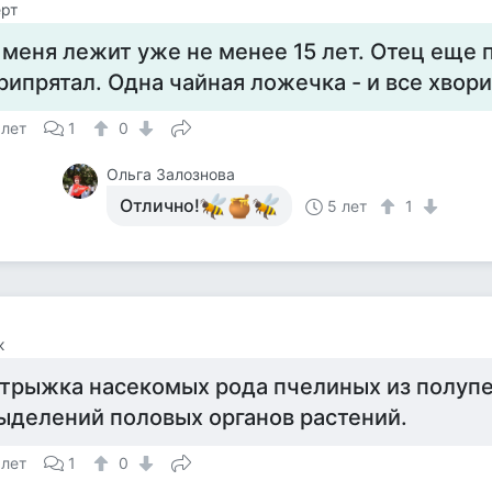
рт
 меня лежит уже не менее 15 лет. Отец еще 
рипрятал. Одна чайная ложечка - и все хвори 
 лет
1
0
Ольга Залознова
Отлично!
5 лет
1
ж
трыжка насекомых рода пчелиных из полуп
ыделений половых органов растений.
 лет
1
0