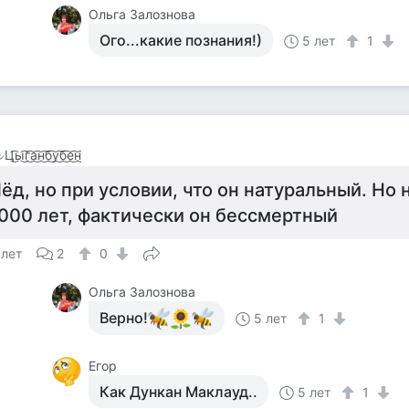
Ольга Залознова
Ого...какие познания!)
5 лет
1
͜͡ы͜͡г͜͡а͜͡н͜͡б͜͡у͜͡б͜͡е͜͡н͜͡
ёд, но при условии, что он натуральный. Но н
000 лет, фактически он бессмертный
 лет
2
0
Ольга Залознова
Верно!
5 лет
1
Егор
Как Дункан Маклауд..
5 лет
1