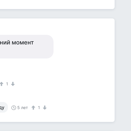
дний момент
1
ду
5 лет
1