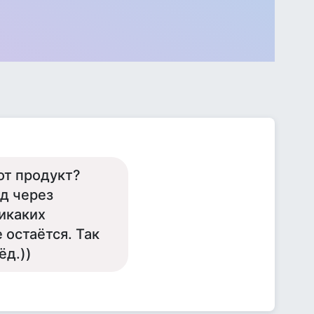
от продукт?
ёд через
никаких
 остаётся. Так
ёд.))