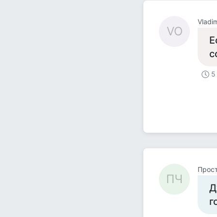
Vladi
VO
Е
с
5
Прост
ПЧ
Д
г