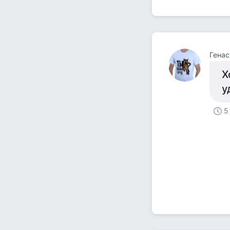
Гена
Х
у
5