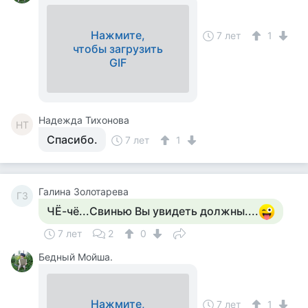
Нажмите,
7 лет
1
чтобы загрузить
GIF
Надежда Тихонова
НТ
Спасибо.
7 лет
1
Галина Золотарева
ГЗ
ЧЁ-чё...Свинью Вы увидеть должны....
7 лет
2
0
Бедный Мойша.
Нажмите,
7 лет
1