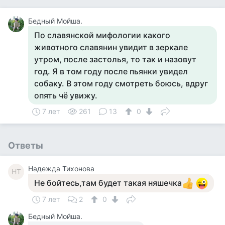
Бедный Мойша.
По славянской мифологии какого
животного славянин увидит в зеркале
утром, после застолья, то так и назовут
год. Я в том году после пьянки увидел
собаку. В этом году смотреть боюсь, вдруг
опять чё увижу.
7 лет
261
13
0
Ответы
Надежда Тихонова
НТ
Не бойтесь,там будет такая няшечка
7 лет
2
0
Бедный Мойша.