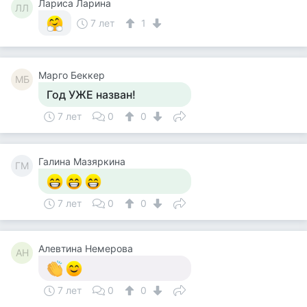
Лариса Ларина
ЛЛ
7 лет
1
Mарго Беккер
MБ
Год УЖЕ назван!
7 лет
0
0
Галина Мазяркина
ГМ
7 лет
0
0
Алевтина Немерова
АН
7 лет
0
0