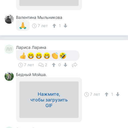
Валентина Мыльникова
7 лет
1
Лариса Ларина
ЛЛ
7 лет
2
0
Бедный Мойша.
Нажмите,
7 лет
1
чтобы загрузить
GIF