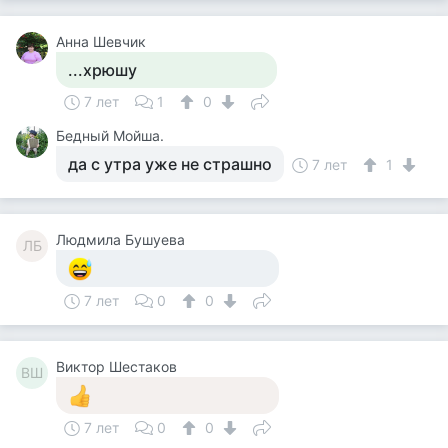
Анна Шевчик
...хрюшу
7 лет
1
0
Бедный Мойша.
да с утра уже не страшно
7 лет
1
Людмила Бушуева
ЛБ
7 лет
0
0
Виктор Шестаков
ВШ
7 лет
0
0