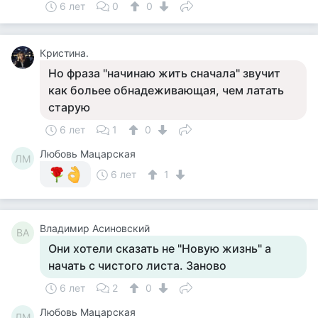
6 лет
0
0
Кристина.
Но фраза "начинаю жить сначала" звучит
как больее обнадеживающая, чем латать
старую
6 лет
1
0
Любовь Мацарская
ЛМ
6 лет
1
Владимир Асиновский
ВА
Они хотели сказать не "Новую жизнь" а
начать с чистого листа. Заново
6 лет
2
0
Любовь Мацарская
ЛМ