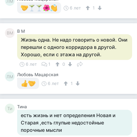
ЛМ
6 лет
1
В М
ВМ
Жизнь одна. Не надо говорить о новой. Они
перешли с одного корридора в другой.
Хорошо, если с этажа на другой.
6 лет
1
0
Любовь Мацарская
ЛМ
6 лет
1
Тина
Ти
есть жизнь и нет определения Новая и
Старая ,есть глупые недостойные
порочные мысли