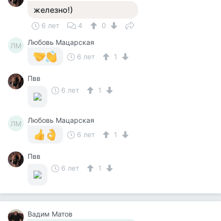
железно!)
6 лет
4
0
Любовь Мацарская
ЛМ
6 лет
1
Пвв
6 лет
1
Любовь Мацарская
ЛМ
6 лет
1
Пвв
6 лет
1
Вадим Матов