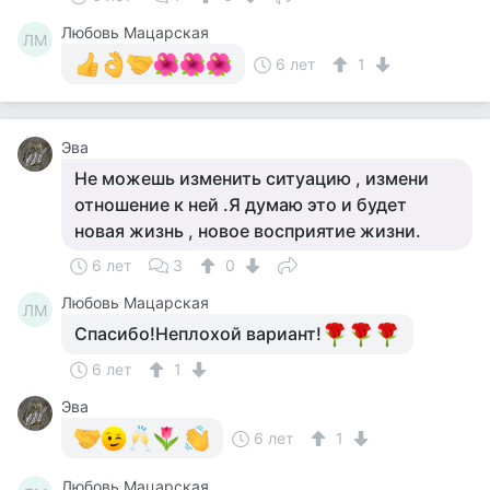
Любовь Мацарская
ЛМ
6 лет
1
Эва
Не можешь изменить ситуацию , измени
отношение к ней .Я думаю это и будет
новая жизнь , новое восприятие жизни.
6 лет
3
0
Любовь Мацарская
ЛМ
Спасибо!Неплохой вариант!
6 лет
1
Эва
6 лет
1
Любовь Мацарская