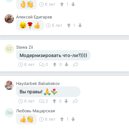
6 лет
1
Алексей Едигарев
6 лет
1
Slawa Zil
SZ
Модернизировать что-ли?))))
6 лет
0
0
Haydarbek Bababekov
Вы правы!
6 лет
2
0
Любовь Мацарская
ЛМ
6 лет
1