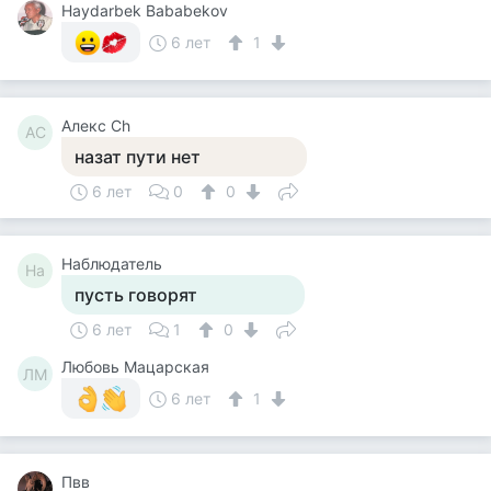
Haydarbek Bababekov
6 лет
1
Алекс Сh
АС
назат пути нет
6 лет
0
0
Наблюдатель
На
пусть говорят
6 лет
1
0
Любовь Мацарская
ЛМ
6 лет
1
Пвв