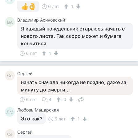
6 лет
1
Владимир Асиновский
ВА
Я каждый понедельник стараюсь начать с
нового листа. Так скоро может и бумага
кончиться
6 лет
1
Сергей
Се
начать сначала никогда не поздно, даже за
минуту до смерти...
6 лет
4
0
Любовь Мацарская
ЛМ
Это как?
6 лет
1
Сергей
Се