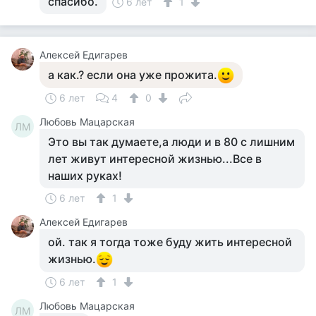
спасибо.
6 лет
1
Алексей Едигарев
а как.? если она уже прожита.
6 лет
4
0
Любовь Мацарская
ЛМ
Это вы так думаете,а люди и в 80 с лишним
лет живут интересной жизнью...Все в
наших руках!
6 лет
1
Алексей Едигарев
ой. так я тогда тоже буду жить интересной
жизнью.
6 лет
1
Любовь Мацарская
ЛМ