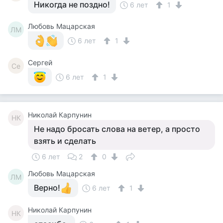
Никогда не поздно!
6 лет
1
Любовь Мацарская
ЛМ
6 лет
1
Сергей
Се
6 лет
1
Николай Карпунин
НК
Не надо бросать слова на ветер, а просто
взять и сделать
6 лет
2
0
Любовь Мацарская
ЛМ
Верно!
6 лет
1
Николай Карпунин
НК