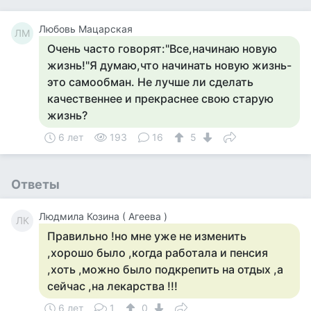
Любовь Мацарская
ЛМ
Очень часто говорят:"Все,начинаю новую
жизнь!"Я думаю,что начинать новую жизнь-
это самообман. Не лучше ли сделать
качественнее и прекраснее свою старую
жизнь?
6 лет
193
16
5
Ответы
Людмила Козина ( Агеева )
ЛК
Правильно !но мне уже не изменить
,хорошо было ,когда работала и пенсия
,хоть ,можно было подкрепить на отдых ,а
сейчас ,на лекарства !!!
6 лет
1
0