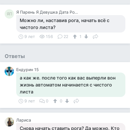
Я Парень Я Девушка Дата Рождения Дд.мм.гггг Скрыть Возраст Где Вы Живёте Москва, Россия Скрыть Местоположение
ЯП
Можно ли, наставив рога, начать всё с
чистого листа?
9 лет
156
22
1
Ответы
Ендурин 15
а как же. после того как вас выперли вон
жизнь автоматом начинается с чистого
листа
9 лет
0
0
Лариса
Снова начать ставить рога? Да можно. Кто