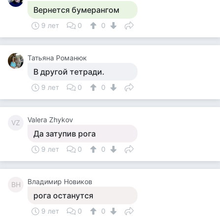
Вернется бумерангом
9 лет
0
0
Татьяна Романюк
В другой тетради.
9 лет
0
0
Valera Zhykov
VZ
Да затупив рога
9 лет
0
0
Владимир Новиков
ВН
рога останутся
9 лет
0
0