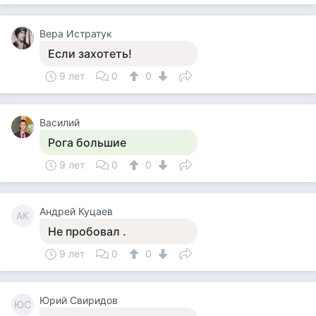
Вера Истратук
Если захотеть!
9 лет
0
0
Василий
Рога большие
9 лет
0
0
Андрей Куцаев
АК
Не пробовал .
9 лет
0
0
Юрий Свиридов
ЮС