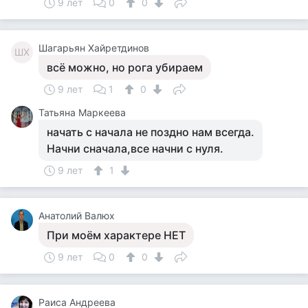
9 лет
0
0
Шагарьян Хайретдинов
ШХ
всё можно, но рога убираем
9 лет
1
0
Татьяна Маркеева
начать с начала не поздно нам всегда.
Начни сначала,все начни с нуля.
9 лет
1
Анатолий Валюх
При моём характере НЕТ
9 лет
0
0
Раиса Андреева