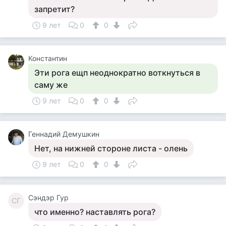
запретит?
9 лет
0
0
Константин
Эти рога ещп неоднократно воткнуться в
саму же
9 лет
0
0
Геннадий Демушкин
Нет, на нижней стороне листа - олень
9 лет
0
0
Сэндэр Гур
СГ
что именно? наставлять рога?