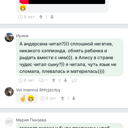
8 лет
1
Ирина
А андерсена читал?))) сплошной негатив,
никакого хэппиэнда, обнять ребенка и
рыдать вместе с ним))). а Алису в стране
чудес читал сыну?)) я читала, чуть язык не
сломала, плевалась и материлась))))
8 лет
1
0
Vot Imenno) Rhfcjdcrbq
8 лет
1
Мария Пензева
МП