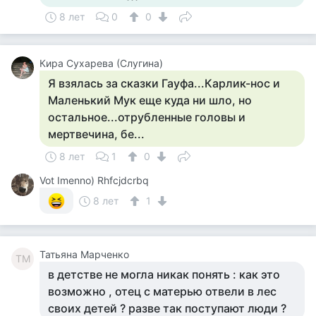
8 лет
0
0
Кира Сухарева (Слугина)
Я взялась за сказки Гауфа...Карлик-нос и
Маленький Мук еще куда ни шло, но
остальное...отрубленные головы и
мертвечина, бе...
8 лет
1
0
Vot Imenno) Rhfcjdcrbq
8 лет
1
Татьяна Марченко
ТМ
в детстве не могла никак понять : как это
возможно , отец с матерью отвели в лес
своих детей ? разве так поступают люди ?