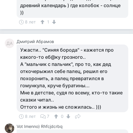
древний календарь ) где колобок - солнце
))
8 лет
1
Дмитрий Абрамов
ДА
Ужасти.. "Синяя борода" - кажется про
какого-то еб@ку грозного..
А "мальчик с пальчик", про то, как дед
откочерыжил себе палец, решил его
похоронить, а палец превратился в
гомункула, круче буратины...
Мне в детстве, судя по всему, кто-то такие
сказки читал..
Оттого и жизнь не сложилась.. )))
8 лет
7
0
Vot Imenno) Rhfcjdcrbq