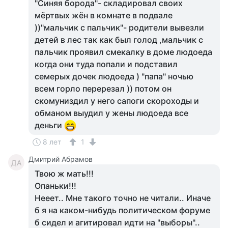
"Синяя борода"- складировал своих
мёртвых жён в комнате в подвале
))"мальчик с пальчик"- родители вывезли
детей в лес так как был голод ,мальчик с
пальчик проявил смекалку в доме людоеда
когда они туда попали и подставил
семерых дочек людоеда ) "папа" ночью
всем горло перерезал )) потом он
скомуниздил у него сапоги скороходы и
обманом выудил у жены людоеда все
деньги
8 лет
1
Дмитрий Абрамов
ДА
Твою ж мать!!!
Опаньки!!!
Нееет.. Мне такого точно не читали.. Иначе
б я на каком-нибудь политическом форуме
б сидел и агитировал идти на "выборы"..