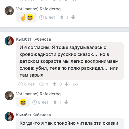
Vot Imenno) Rhfcjdcrbq
8 лет
1
Кымбат Кубенова
И я согласны. Я тоже задумывалась о
кровожадности русских сказок..., но в
детском возрасте мы легко воспринимаем
слова: убил, тела по полю раскидал..., или
там зарыл
8 лет
4
0
Vot Imenno) Rhfcjdcrbq
8 лет
1
Кымбат Кубенова
Когда-то я так спокойно читала эти сказки