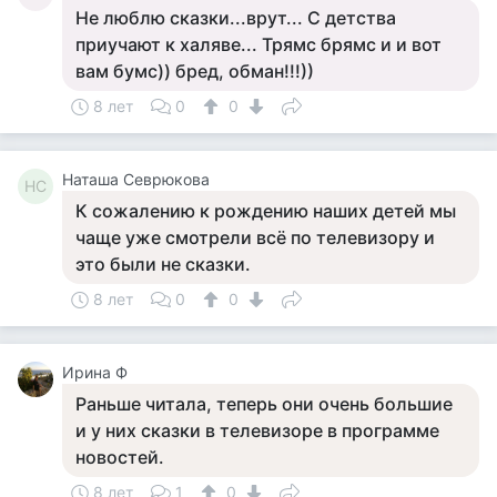
Не люблю сказки...врут... С детства
приучают к халяве... Трямс брямс и и вот
вам бумс)) бред, обман!!!))
8 лет
0
0
Наташа Севрюкова
НС
К сожалению к рождению наших детей мы
чаще уже смотрели всё по телевизору и
это были не сказки.
8 лет
0
0
Ирина Ф
Раньше читала, теперь они очень большие
и у них сказки в телевизоре в программе
новостей.
8 лет
1
0