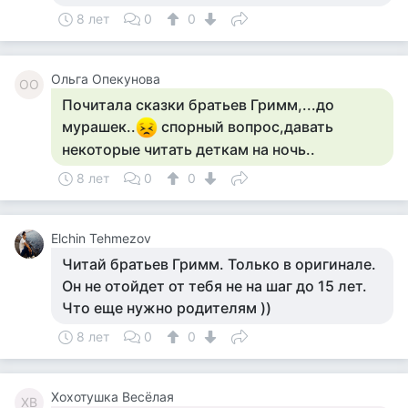
8 лет
0
0
Ольга Опекунова
ОО
Почитала сказки братьев Гримм,...до
мурашек..
спорный вопрос,давать
некоторые читать деткам на ночь..
8 лет
0
0
Elchin Tehmezov
Читай братьев Гримм. Только в оригинале.
Он не отойдет от тебя не на шаг до 15 лет.
Что еще нужно родителям ))
8 лет
0
0
Хохотушка Весёлая
ХВ