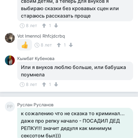
своим детям, а теперь для внуков я
выбираю сказки без кровавых сцен или
стараюсь рассказать проще
8 лет
1
Vot Imenno) Rhfcjdcrbq
8 лет
1
Кымбат Кубенова
Или я внуков люблю больше, или бабушка
поумнела
8 лет
1
Руслан Русланов
РР
к сожалению что не сказка то криминал...
даже про репку начало - ПОСАДИЛ ДЕД
РЕПКУ!!! значит дедуля как минимум
сексотом был)))