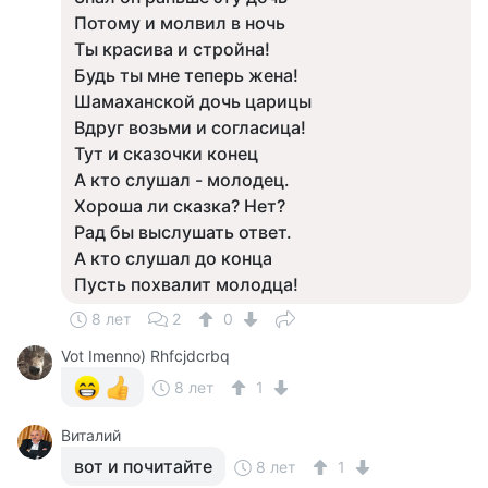
Потому и молвил в ночь
Ты красива и стройна!
Будь ты мне теперь жена!
Шамаханской дочь царицы
Вдруг возьми и согласица!
Тут и сказочки конец
А кто слушал - молодец.
Хороша ли сказка? Нет?
Рад бы выслушать ответ.
А кто слушал до конца
Пусть похвалит молодца!
8 лет
2
0
Vot Imenno) Rhfcjdcrbq
8 лет
1
Виталий
вот и почитайте
8 лет
1