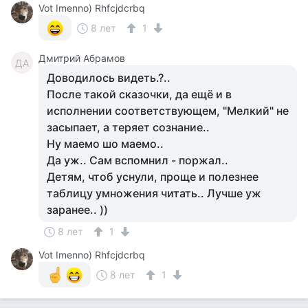
Vot Imenno) Rhfcjdcrbq
8 лет
1
Дмитрий Абрамов
ДА
Доводилось видеть.?..
После такой сказочки, да ещё и в
исполнении соответствующем, "Мелкий" не
засыпает, а теряет сознание..
Ну маемо шо маемо..
Да уж.. Сам вспомнил - поржал..
Детям, чтоб уснули, проще и полезнее
таблицу умножения читать.. Лучше уж
заранее.. ))
8 лет
1
Vot Imenno) Rhfcjdcrbq
8 лет
1