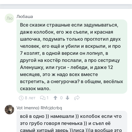
Любаша
Лю
Все сказки страшные если задумываться,
даже колобок, его же съели, и красная
шапочка, подумать только проглотил двух
человек, его ещё и убили и вскрыли, и про
7 козлят, в одной версии он лопнул, в
другой на костёр послали, а про сестрицу
Аленушку, или гуси - лебеди, и даже 12
месяцев, это ж надо всех вместе
встретить, а снегурочка? в общем, весёлых
сказок мало.
8 лет
1
0
Vot Imenno) Rhfcjdcrbq
всё в одно )) намешали )) колобок если что
это грубо говоря печенька )) и съел её
самый хитрый зверь ))лиса )))а вообще это