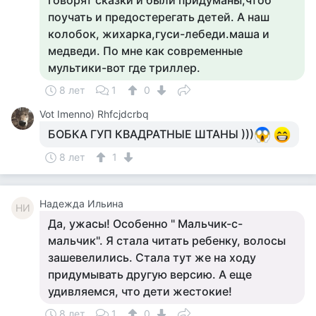
говорят сказки и были придуманы,чтоб
поучать и предостерегать детей. А наш
колобок, жихарка,гуси-лебеди.маша и
медведи. По мне как современные
мультики-вот где триллер.
8 лет
1
0
Vot Imenno) Rhfcjdcrbq
БОБКА ГУП КВАДРАТНЫЕ ШТАНЫ )))
8 лет
1
Надежда Ильина
НИ
Да, ужасы! Особенно " Мальчик-с-
мальчик". Я стала читать ребенку, волосы
зашевелились. Стала тут же на ходу
придумывать другую версию. А еще
удивляемся, что дети жестокие!
8 лет
1
0