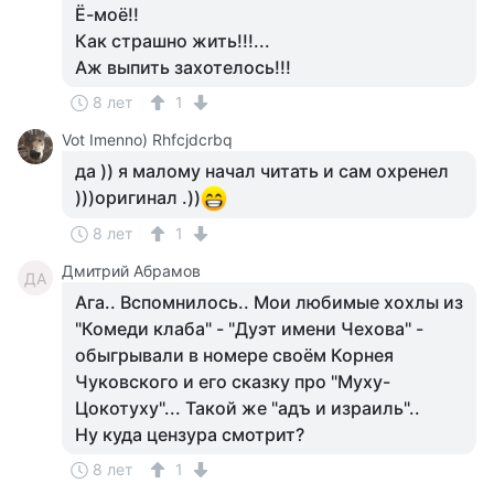
Ё-моё!!
Как страшно жить!!!...
Аж выпить захотелось!!!
8 лет
1
Vot Imenno) Rhfcjdcrbq
да )) я малому начал читать и сам охренел
)))оригинал .))
8 лет
1
Дмитрий Абрамов
ДА
Ага.. Вспомнилось.. Мои любимые хохлы из
"Комеди клаба" - "Дуэт имени Чехова" -
обыгрывали в номере своём Корнея
Чуковского и его сказку про "Муху-
Цокотуху"... Такой же "адъ и израиль"..
Ну куда цензура смотрит?
8 лет
1