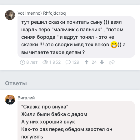
Vot Imenno) Rhfcjdcrbq
тут решил сказки почитать сыну ))) взял
шарль перо "мальчик с пальчик" , "потом
синяя борода " и вдруг понял - это не
сказки !!! это сводки мвд тех веков
)) а
вы читаете такое детям ?
8 лет
1 952
129
24
Ответы
Виталий
"Сказка про внука"
Жили были бабка с дедом
А у них хороший внук
Как-то раз перед обедом захотел он
погулять