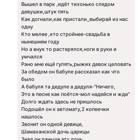
Вышел в парк ,идёт тихонько следом
девушки,штук пять
Как догнали,как пристали_выбирай из нас
одну
Кто мелее ,кто стройнее-свадьба в
нынешнем году
Но а внук то растерялся,ноги в руки и
умчался
Рано мне ещё гулять,рыжих девок целовать
За обедом он бабуле рассказал как что
было
А бабуля та дедуле а дедуля-"Ничего,
Это в песне как поётся-мол надейся и жди"
Долго ждать здесь не пришлось
Подошёл он к автомату,2 копеечки
нашлось
Звонит он одной девице,
Шамаханской дочь царицы
Знал он раньше эту дочь