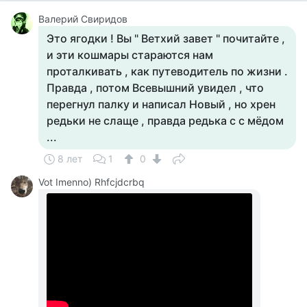
Валерий Свиридов
Это ягодки ! Вы " Ветхий завет " почитайте ,
и эти кошмары стараются нам
проталкивать , как путеводитель по жизни .
Правда , потом Всевышний увидел , что
перегнул палку и написал Новый , но хрен
редьки не слаще , правда редька с с мёдом
...
8 лет
1
0
Vot Imenno) Rhfcjdcrbq