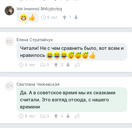
Vot Imenno) Rhfcjdcrbq
8 лет
1
Елена Стратийчук
ЕС
Читали! Не с чем сравнить было, вот всем и
нравилось
8 лет
0
0
Светлана Чижевская
СЧ
Да. А в советское время мы их сказками
считали. Это взгляд отсюда, с нашего
времени
8 лет
0
0