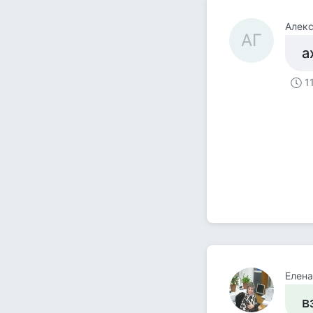
Алекс
АГ
а
1
Елена
в