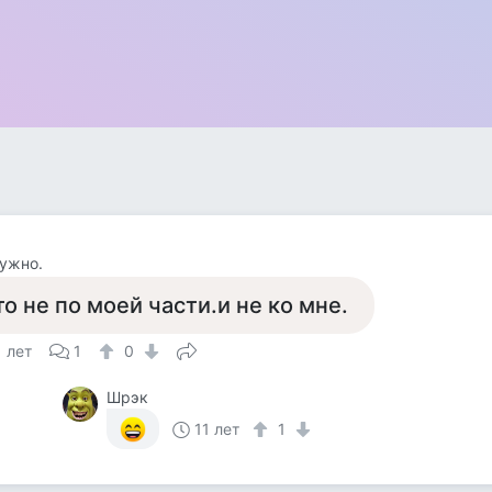
ужно.
то не по моей части.и не ко мне.
1 лет
1
0
Шрэк
11 лет
1