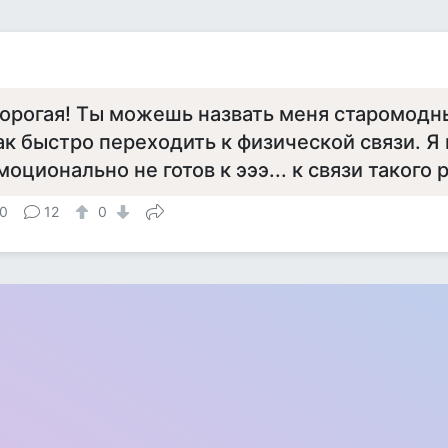
орогая! Ты можешь назвать меня старомодны
ак быстро переходить к физической связи. Я 
моционально не готов к эээ... к связи такого 
0
12
0