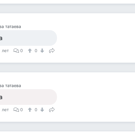
ва татаева
а
1 лет
0
0
ва татаева
а
1 лет
0
0