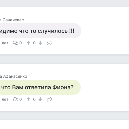
а Санаиевас
идимо что то случилось !!!
1 лет
0
0
а Афанасенко
 что Вам ответила Фиона?
1 лет
0
0