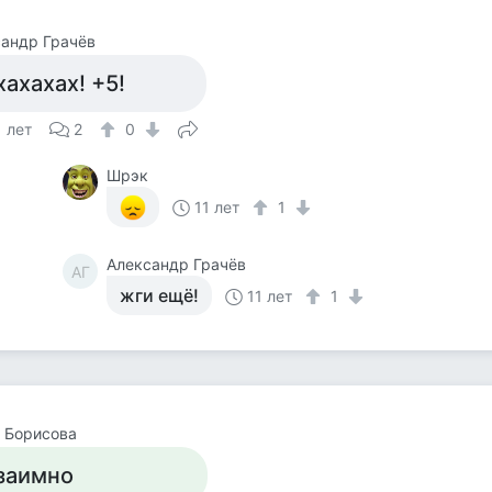
андр Грачёв
хахахах! +5!
1 лет
2
0
Шрэк
11 лет
1
Александр Грачёв
АГ
жги ещё!
11 лет
1
 Борисова
заимно