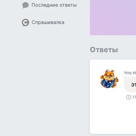
Последние ответы
Спрашивалка
Ответы
Что Н
э
1