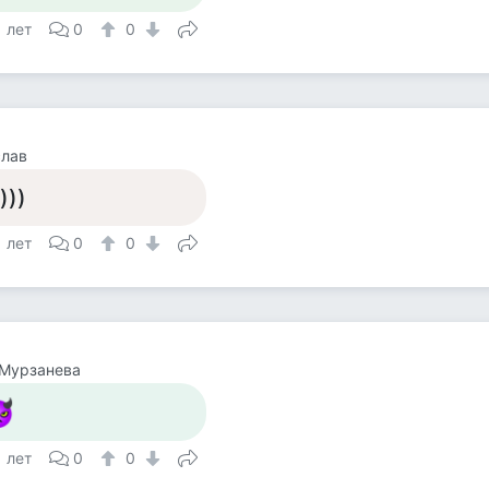
1 лет
0
0
слав
)))
1 лет
0
0
 Мурзанева
1 лет
0
0