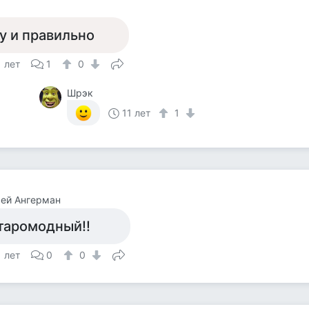
у и правильно
1 лет
1
0
Шрэк
11 лет
1
ей Ангерман
таромодный!!
1 лет
0
0