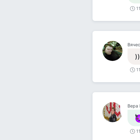
1
Вяче
))
1
Вера
1