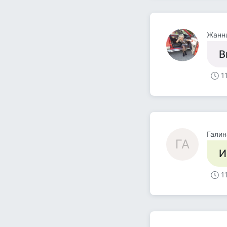
Жанн
В
1
Галин
ГА
И
1