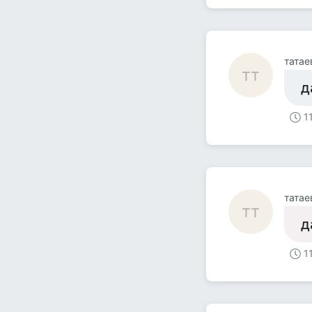
татае
тт
д
1
татае
тт
д
1