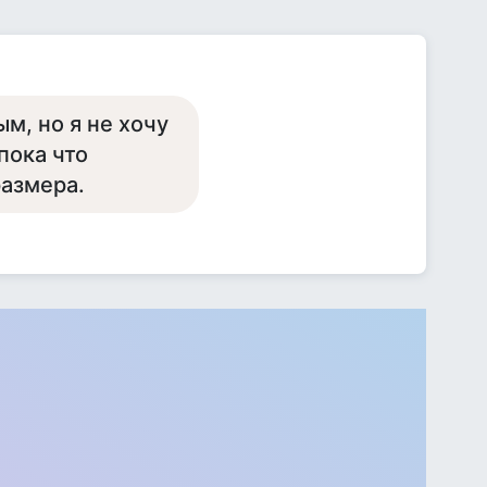
м, но я не хочу
пока что
размера.