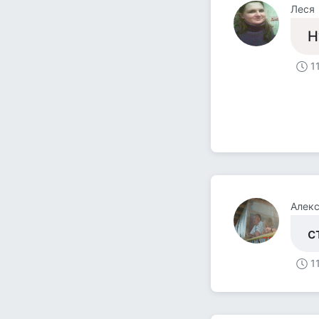
Леся
Н
1
Алекс
с
1