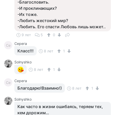
-Благословить.
-И проклинающих?
-Их тоже.
-Любить жестокий мир?
-Любить. Его спасти Любовь лишь может..
9 лет
5
0
Серега
Се
Класс!!!
8 лет
1
Solnyshko
8 лет
1
Серега
Се
Благодарю!Взаимно!)
8 лет
1
Solnyshko
Как часто в жизни ошибаясь, теряем тех,
кем дорожим…