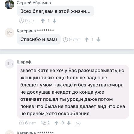
Сергей Абрамов
Всех благ,вам в этой жизни...
9 лет
1
Катерина ********
К*
Спасибо и вам)
9 лет
1
Шараф.
Ша
знаете Катя не хочу Вас разочаровывать,но
женщин таких ещё больше ладно не
блещет умом так ещё и без чувства юмора
не дослушав анекдот до конца уже
отвечает пошел ты урод,и даже потом
поняв что была не права делает вид что она
не причём,хотя оскорбления
6 лет
2
0
Катерина ********