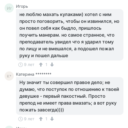
Игорь
Иг
не люблю махать кулаками) хотел с ним
просто поговорить, чтобы он извинился, но
он повел себя как быдло, пришлось
поучить манерам. но самое странное, что
преподаватель увидел что я ударил тому
по лицу и не вмешался, а подошел пожал
руку и пошел дальше
9 лет
1
Катерина ********
К*
Ну значит ты совершил правое дело; не
думаю, что поступок по отношению к твоей
девушке - первый пакостный. Просто
препод не имеет права вмазать; а вот руку
пожать завсегда))))
9 лет
1