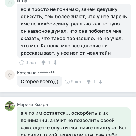
Игорь
Иг
но я просто не понимаю, зачем девушку
обижать, тем более знают, что у нее парень
кмс по кикбоксингу. реально как то тупо.
он наверное думал, что она побоится мне
сказать, что такое произошло. но не учел,
что моя Катюша мне все доверяет и
рассказывает. у нее нет от меня тайн
9 лет
1
Катерина ********
К*
Скорее всего)))
9 лет
1
Марина Хмара
а ч то им остается... оскорбить в их
понимании, значит не позволить своей
самооценке опуститься ниже плинтуса. Вот
он сидит такой перед компом, сам себе