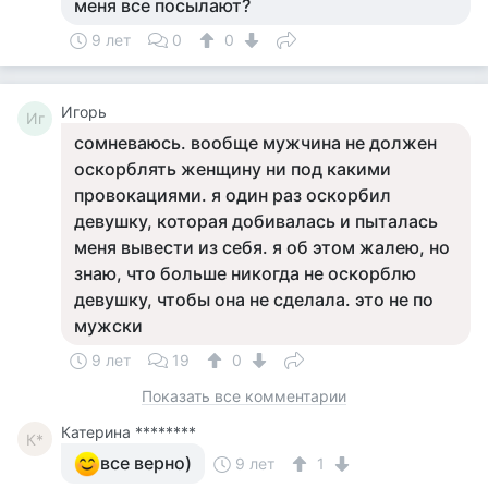
меня все посылают?
9 лет
0
0
Игорь
Иг
сомневаюсь. вообще мужчина не должен
оскорблять женщину ни под какими
провокациями. я один раз оскорбил
девушку, которая добивалась и пыталась
меня вывести из себя. я об этом жалею, но
знаю, что больше никогда не оскорблю
девушку, чтобы она не сделала. это не по
мужски
9 лет
19
0
Показать все комментарии
Катерина ********
К*
все верно)
9 лет
1