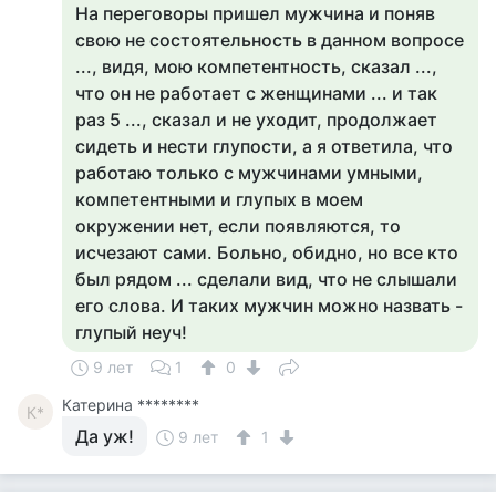
На переговоры пришел мужчина и поняв
свою не состоятельность в данном вопросе
..., видя, мою компетентность, сказал ...,
что он не работает с женщинами ... и так
раз 5 ..., сказал и не уходит, продолжает
сидеть и нести глупости, а я ответила, что
работаю только с мужчинами умными,
компетентными и глупых в моем
окружении нет, если появляются, то
исчезают сами. Больно, обидно, но все кто
был рядом ... сделали вид, что не слышали
его слова. И таких мужчин можно назвать -
глупый неуч!
9 лет
1
0
Катерина ********
К*
Да уж!
9 лет
1