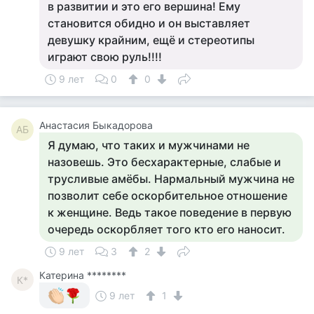
в развитии и это его вершина! Ему
становится обидно и он выставляет
девушку крайним, ещё и стереотипы
играют свою руль!!!!
9 лет
0
0
Анастасия Быкадорова
АБ
Я думаю, что таких и мужчинами не
назовешь. Это бесхарактерные, слабые и
трусливые амёбы. Нармальный мужчина не
позволит себе оскорбительное отношение
к женщине. Ведь такое поведение в первую
очередь оскорбляет того кто его наносит.
9 лет
3
2
Катерина ********
К*
9 лет
1