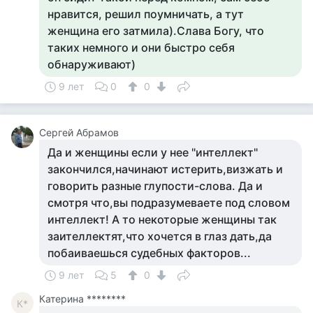
нравится, решил поумничать, а тут
женщина его затмила).Слава Богу, что
таких немного и они быстро себя
обнаруживают)
9 лет
0
0
Сергей Абрамов
Да и женщины если у нее "интеллект"
закончился,начинают истерить,визжать и
говорить разные глупости-слова. Да и
смотря что,вы подразумеваете под словом
интеллект! А то некоторые женщины так
заителлектят,что хочется в глаз дать,да
побаиваешься судебных факторов...
9 лет
5
0
Катерина ********
К*