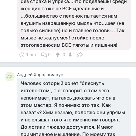
без страха и упрека...что поделаешь! среди
женщин тоже не ВСЕ идеальные и
...большинство с пеленок пытается нам
внушить извращенную мысль что...шея (не
только сильнее) но и главнее головы... Так
мы же не жалуемся! стойко после
этогопереносим ВСЕ тяготы и лишения!
9 лет
0
0
Андрей Хорологиарус
АХ
Человек который хочет "блеснуть
интелектом", т.е. говорит о том чего
непонимает, пытаясь доказать что он в
этом мастер. Я понимаю это так. Как
назвать? Хмм незнаю, пологаю они упрямы
и не слышат того что именно им говорят.
До логики тяжело достучатся. Имеют
примитивное мышление. По моему так