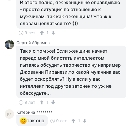
И этого полно, я ж женщин не оправдываю
- просто ситуация по отношению к
мужчинам, так как я женщина! Что ж к
словам цепляться то?!)))
9 лет
1
Сергей Абрамов
Так я о том же! Если женщина начнет
передо мной блистать интеллектом
пытаясь обсудить творчество ну например
Джованни Пиранези,то какой мужчина вас
будет оскорблять? Ну а если у вас
интеллект под другое заточен,то уж не
обессудьте...
9 лет
1
Катерина ********
К*
так оно
9 лет
1