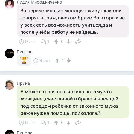
Лидия Мирошниченко
Во первых многие молодые живут как они
говорят в гражданском браке.Во вторых не
у всех есть возможность учиться,да и
после учёбы работу не найдешь.
9 лет
1
0
Пинфло
9 лет
1
Ирина
А может такая статистика потому,что
женщине ,счастливой в браке и носящей
под сердцем ребенка от законного мужа
реже нужна помощь. психолога.?
9 лет
1
0
Пинфло