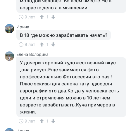
молодой человек .Во всем вместе.Не в
возрасте дело а в мышлении
9 лет
1
Ирина
В 18 где можно зарабатывать начать?
9 лет
1
Елена Володина
У дочери хороший художественный вкус
,она рисует.Еще занимается фото
профессионально Фотоссесии это раз !
Плюс эскизы для салона тату пдюс для
аэрографии это два.Когда у человека есть
цели и стремления можно в 10 летнем
возрасте зарабатывать.Куча примеров в
жизни.
9 лет
1
Ирина