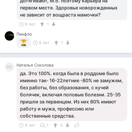
дотягивают, М.б. поэтому карьера на
первом месте. Здоровье новорожденных
не зависит от вощраста мамочки?
9 лет
1
Пинфло
9 лет
1
Наталья Соколова
НС
да. Это 100%. когда была в роддоме было
именно так- 16-22летние -80% не замужем,
без работы, без образования, с кучей
болячек, включая половые болезни. 25-35
пришли за первенцем. Из них 80% имеют
работу и мужа, профессию или
собственные средства.
9 лет
1
0