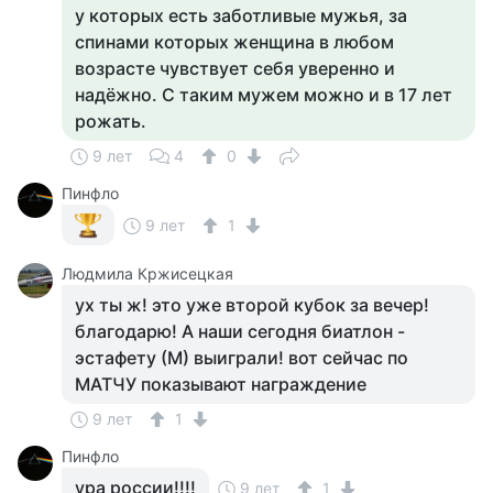
у которых есть заботливые мужья, за
спинами которых женщина в любом
возрасте чувствует себя уверенно и
надёжно. С таким мужем можно и в 17 лет
рожать.
9 лет
4
0
Пинфло
9 лет
1
Людмила Кржисецкая
ух ты ж! это уже второй кубок за вечер!
благодарю! А наши сегодня биатлон -
эстафету (М) выиграли! вот сейчас по
МАТЧУ показывают награждение
9 лет
1
Пинфло
ура россии!!!!
9 лет
1