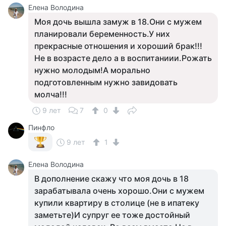
Елена Володина
Моя дочь вышла замуж в 18.Они с мужем
планировали беременность.У них
прекрасные отношения и хороший брак!!!
Не в возрасте дело а в воспитаниии.Рожать
нужно молодым!А морально
подготовленным нужно завидовать
молча!!!
9 лет
7
0
Пинфло
9 лет
1
Елена Володина
В дополнение скажу что моя дочь в 18
зарабатывала очень хорошо.Они с мужем
купили квартиру в столице (не в ипатеку
заметьте)И супруг ее тоже достойный