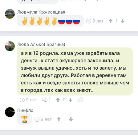
Людмила Кржисецкая
9 лет
1
Люда Алыко( Брагина)
а я в 19 родила..сама уже зарабатывала
деньги..к стате акушеркое закончила..и
замуж вышла удачно..хоть и по залету..мы
любили друг друга..Работая в деревне там
есть как и везде залеты только меньше чем
в городе..так как всех знают..
9 лет
1
0
Пинфло
9 лет
1