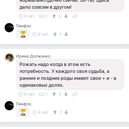
нормально!(дочке сейчас 36-ть) Здесь
дело совсем в другом!
9 лет
1
0
Пинфло
9 лет
1
Ирина Долженко
Рожать надо когда в этом есть
потребность. У каждого своя судьба, а
ранние и поздние роды имеют свои + и - в
одинаковых долях.
9 лет
1
0
Пинфло
9 лет
1