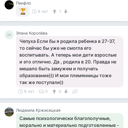
Пинфло
9 лет
1
Элана Королёва
ЭК
Чепуха Если бы я родила ребенка в 27-37,
то сейчас бы уже не смогла его
воспитывать. А теперь мои дети взрослые
и это отлично. Да , родила в 20. Правда не
мешало быть замужем и получать
образование))) И мои племянницы тоже
так же поступали))
9 лет
0
0
Людмила Кржисецкая
Самые психологически благополучные,
морально и материально подготовленные -