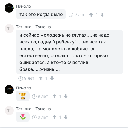
Пинфло
так это когда было
9 лет
1
Татьяна - Танюша
Т-
и сейчас молодежь не глупая....не надо
всех под одну "гребенку".....не все так
плохо,...а молодежь влюбляется,
естественно, рожают.....кто-то горько
ошибается, а кто-то счастлив
браке.....жизнь....
9 лет
1
Пинфло
9 лет
1
Татьяна - Танюша
Т-
9 лет
1