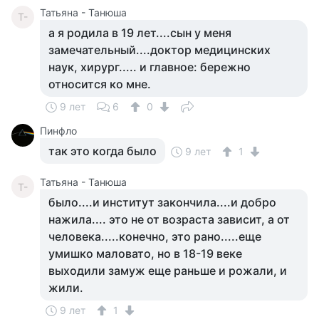
Татьяна - Танюша
Т-
а я родила в 19 лет....сын у меня
замечательный....доктор медицинских
наук, хирург..... и главное: бережно
относится ко мне.
9 лет
6
0
Пинфло
так это когда было
9 лет
1
Татьяна - Танюша
Т-
было....и институт закончила....и добро
нажила.... это не от возраста зависит, а от
человека.....конечно, это рано.....еще
умишко маловато, но в 18-19 веке
выходили замуж еще раньше и рожали, и
жили.
9 лет
1