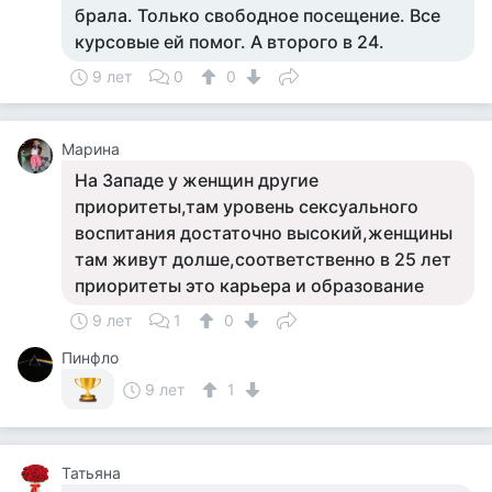
брала. Только свободное посещение. Все
курсовые ей помог. А второго в 24.
9 лет
0
0
Марина
На Западе у женщин другие
приоритеты,там уровень сексуального
воспитания достаточно высокий,женщины
там живут долше,соответственно в 25 лет
приоритеты это карьера и образование
9 лет
1
0
Пинфло
9 лет
1
Татьяна