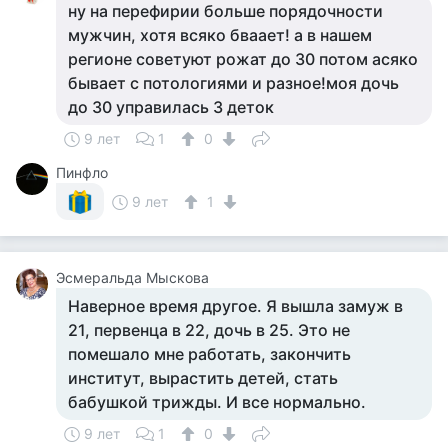
ну на перефирии больше порядочности
мужчин, хотя всяко бваает! а в нашем
регионе советуют рожат до 30 потом асяко
бывает с потологиями и разное!моя дочь
до 30 управилась 3 деток
9 лет
1
0
Пинфло
9 лет
1
Эсмеральда Мыскова
Наверное время другое. Я вышла замуж в
21, первенца в 22, дочь в 25. Это не
помешало мне работать, закончить
институт, вырастить детей, стать
бабушкой трижды. И все нормально.
9 лет
1
0