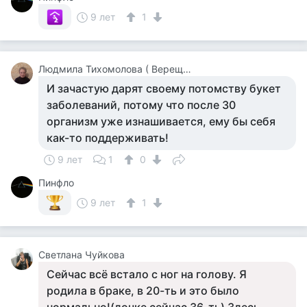
9 лет
1
Людмила Тихомолова ( Верещагина )
И зачастую дарят своему потомству букет
заболеваний, потому что после 30
организм уже изнашивается, ему бы себя
как-то поддерживать!
9 лет
1
0
Пинфло
9 лет
1
Светлана Чуйкова
Сейчас всё встало с ног на голову. Я
родила в браке, в 20-ть и это было