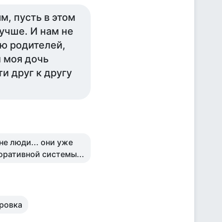
м, пусть в этом
лучше. И нам не
аю родителей,
и моя дочь
и друг к другу
не люди... они уже
оративной системы...
ировка