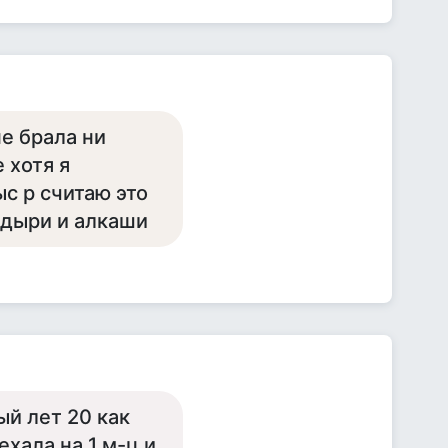
не брала ни
 хотя я
ыс р считаю это
одыри и алкаши
ый лет 20 как
ехала на 1 м-ц и