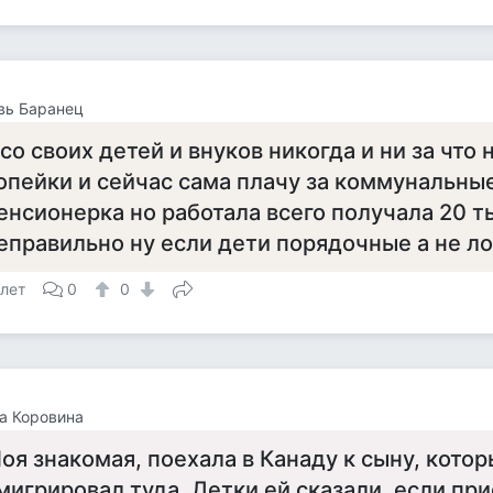
вь Баранец
 со своих детей и внуков никогда и ни за что 
опейки и сейчас сама плачу за коммунальные
енсионерка но работала всего получала 20 т
еправильно ну если дети порядочные а не л
 лет
0
0
а Коровина
оя знакомая, поехала в Канаду к сыну, котор
мигрировал туда. Детки ей сказали, если при