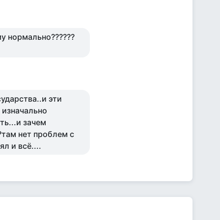
му нормально??????
сударства..и эти
е изначально
ть...и зачем
?там нет проблем с
л и всё....