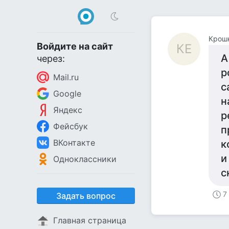
Крошк
Войдите на сайт
КЕ
А
через:
р
Mail.ru
с
Google
н
Яндекс
р
Фейсбук
п
ВКонтакте
к
и
Одноклассники
с
7
Задать вопрос
Главная страница