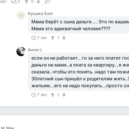
 лет
2
0
Крошка Енот
КЕ
Мама берёт с сына деньги.... Это по ваше
Мама это адекватный человек????
7 лет
1
Ангел L
если он не работает...то за него платит го
деньги не маме..а плата за квартиру...я ж
сказала..чтобы это понять..надо там пожи
30летний сын пришёл к родителям жить..
жильем...его не надо покупать...просто сня
7 лет
1
а М_Мак