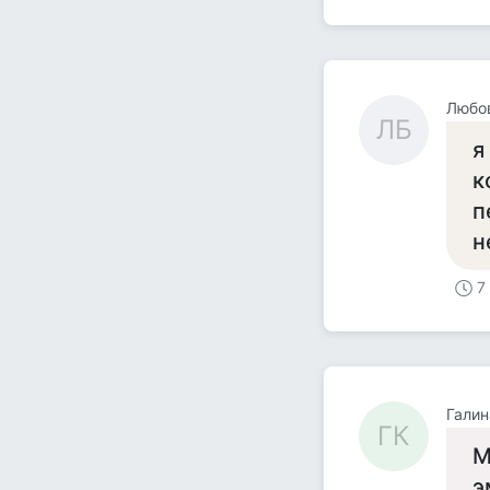
Любо
ЛБ
я
к
п
н
7
Галин
ГК
М
э