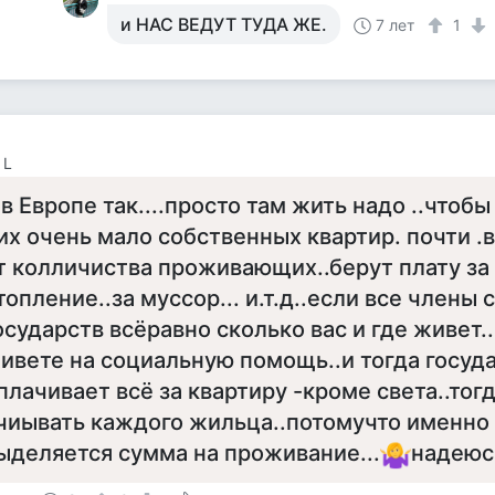
и НАС ВЕДУТ ТУДА ЖЕ.
7 лет
1
 L
 в Европе так....просто там жить надо ..чтобы
их очень мало собственных квартир. почти .
т колличиства проживающих..берут плату за 
топление..за муссор... и.т.д..если все члены
осударств всёравно сколько вас и где живет.
ивете на социальную помощь..и тогда госуд
плачивает всё за квартиру -кроме света..тог
чиывать каждого жильца..потомучто именно
ыделяется сумма на проживание...
надеюсь