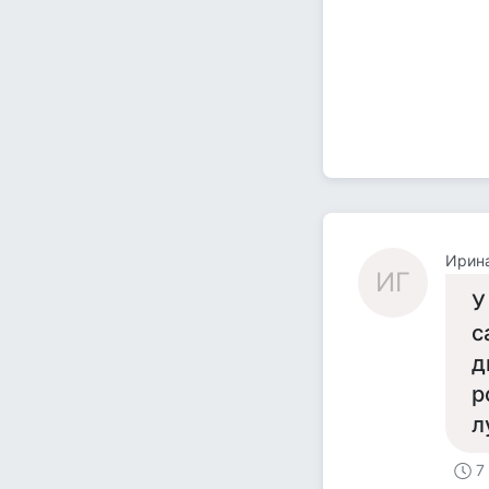
Ирина
ИГ
У
с
д
р
л
7