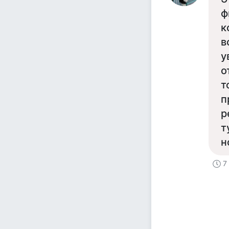
ф
к
в
у
о
т
п
р
т
н
7