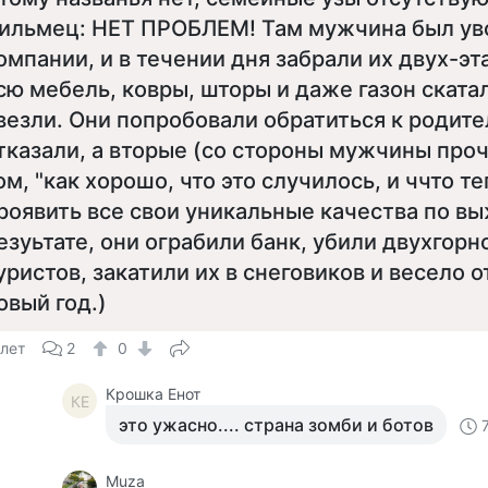
ильмец: НЕТ ПРОБЛЕМ! Там мужчина был ув
омпании, и в течении дня забрали их двух-э
сю мебель, ковры, шторы и даже газон скатал
везли. Они попробовали обратиться к родите
тказали, а вторые (со стороны мужчины про
ом, "как хорошо, что это случилось, и ччто т
роявить все свои уникальные качества по вы
езуьтате, они ограбили банк, убили двухго
уристов, закатили их в снеговиков и весело 
овый год.)
 лет
2
0
Крошка Енот
КЕ
это ужасно.... страна зомби и ботов
Muza