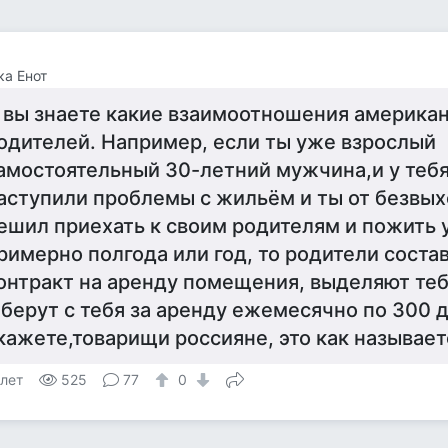
а Енот
 вы знаете какие взаимоотношения американ
одителей. Например, если ты уже взрослый
амостоятельный 30-летний мужчина,и у тебя
аступили проблемы с жильём и ты от безвы
ешил приехать к своим родителям и пожить у
римерно полгода или год, то родители соста
онтракт на аренду помещения, выделяют теб
 берут с тебя за аренду ежемесячно по 300 
кажете,товарищи россияне, это как называет
 лет
525
77
0