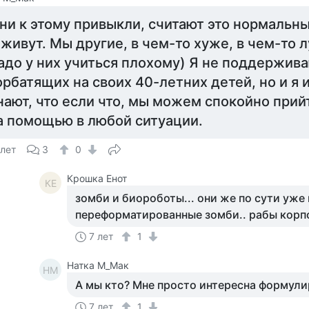
ни к этому привыкли, считают это нормальны
 живут. Мы другие, в чем-то хуже, в чем-то 
адо у них учиться плохому) Я не поддержив
орбатящих на своих 40-летних детей, но и я 
нают, что если что, мы можем спокойно прийт
а помощью в любой ситуации.
 лет
3
0
Крошка Енот
КЕ
зомби и биороботы... они же по сути уже 
переформатированные зомби.. рабы корп
7 лет
1
Натка М_Мак
НМ
А мы кто? Мне просто интересна формул
7 лет
1