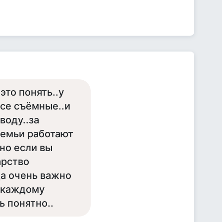
 это понять..у
все съёмные..и
воду..за
 семьи работают
.но если вы
арство
да очень важно
 каждому
 понятно..