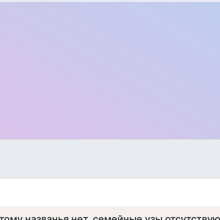
тому названья нет, семейные узы отсутствую