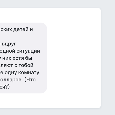
ских детей и
 вдруг
ходной ситуации
 них хотя бы
вляют с тобой
е одну комнату
долларов. (Что
ся?)