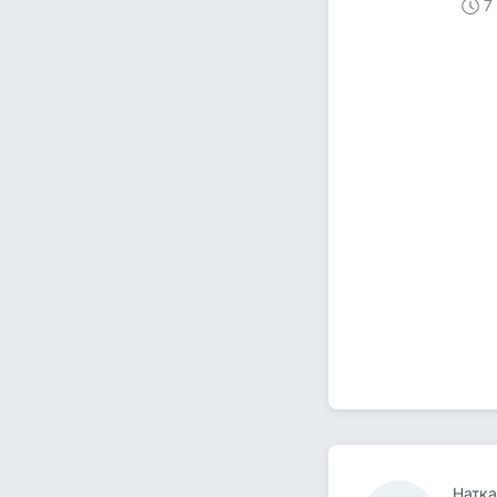
7
Натк