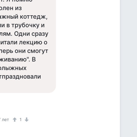
олен из
тажный коттедж,
и в трубочку и
лям. Одни сразу
читали лекцию о
еперь они смогут
живанию". В
рнолыжных
отпраздновали
7 лет
1