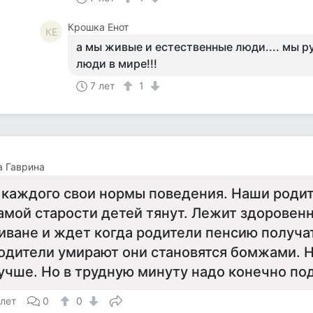
Крошка Енот
КЕ
а мы живые и естественные люди.... мы 
люди в мире!!!
7 лет
1
 Гаврина
 каждого свои нормы поведения. Наши родит
амой старости детей тянут. Лежит здоровен
иване и ждет когда родители пенсию получат
одители умирают они становятся бомжами. Н
учше. Но в трудную минуту надо конечно по
 лет
0
0