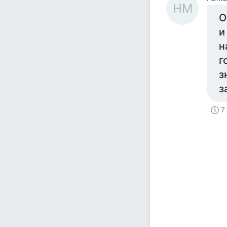
НМ
О
и
н
г
з
з
7