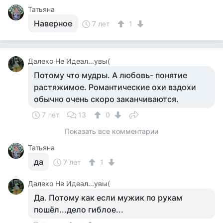
Татьяна
Наверное
7 лет
1
Далеко Не Идеал...увы(
Потому что мудры. А любовь- понятие
растяжимое. Романтические охи вздохи
обычно очень скоро заканчиваются.
7 лет
13
0
Показать все комментарии
Татьяна
да
7 лет
1
Далеко Не Идеал...увы(
Да. Потому как если мужик по рукам
пошёл...дело гиблое...