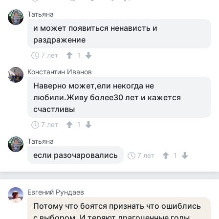
Татьяна
и может появиться ненависть и
раздражение
7 лет
1
Константин Иванов
Наверно может,ели некогда не
любили.Живу более30 лет и кажется
счастливы
7 лет
1
Татьяна
если разочаровались
7 лет
1
Евгений Рундаев
Потому что боятся признать что ошиблись
с выбором. И теряют драгоценные годы.