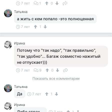
7 лет
1
0
Татьяна
а жить с кем попало -это полноценная
7 лет
1
Ирина
Потому что "так надо", "так правильно",
"так удобно"... Багаж совместно нажитый
не отпускает)))
7 лет
9
0
Показать все комментарии
Татьяна
Да
7 лет
1
Ирина
Либо страх...
7 лет
1