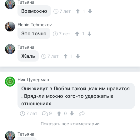
Татьяна
Возможно
7 лет
1
Elchin Tehmezov
Это точно
7 лет
1
Татьяна
Жаль
7 лет
1
Ник Цукерман
Они живут в Любви такой ,как им нравится
. Вряд-ли можно кого-то удержать в
отношениях.
7 лет
9
0
Показать все комментарии
Татьяна