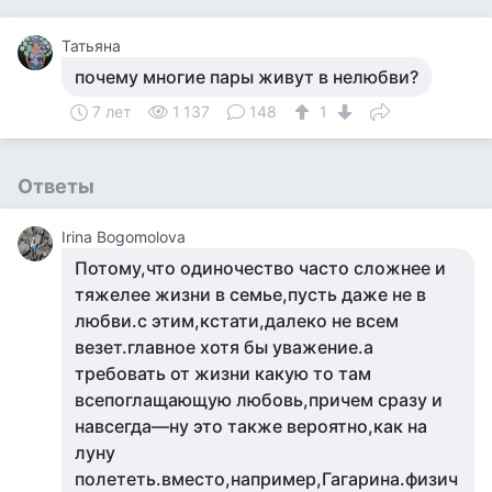
Татьяна
почему многие пары живут в нелюбви?
7 лет
1 137
148
1
Ответы
Irina Bogomolova
Потому,что одиночество часто сложнее и
тяжелее жизни в семье,пусть даже не в
любви.с этим,кстати,далеко не всем
везет.главное хотя бы уважение.а
требовать от жизни какую то там
всепоглащающую любовь,причем сразу и
навсегда—ну это также вероятно,как на
луну
полететь.вместо,например,Гагарина.физич