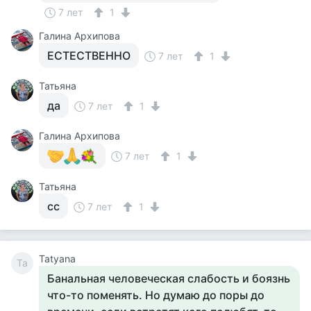
7 лет
1
Галина Архипова
ЕСТЕСТВЕННО
7 лет
1
Татьяна
да
7 лет
1
Галина Архипова
7 лет
1
Татьяна
сс
7 лет
1
Tatyana
Ta
Банальная человеческая слабость и боязнь
что-то поменять. Но думаю до поры до