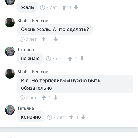
жаль
7 лет
1
Shahin Kerimov
Очень жаль. А что сделать?
7 лет
1
Татьяна
не знаю
7 лет
1
Shahin Kerimov
И я. Но терпеливым нужно быть
обязательно
7 лет
1
Татьяна
конечно
7 лет
1