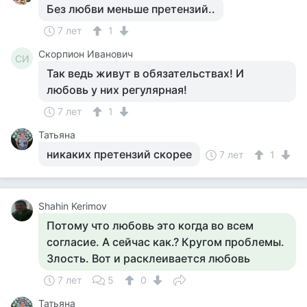
Без любви меньше претензий..
7 лет
1
Скорпион Иванович
СИ
Так ведь живут в обязательствах! И
любовь у них регулярная!
7 лет
1
Татьяна
никаких претензий скорее
7 лет
1
Shahin Kerimov
Потому что любовь это когда во всем
согласие. А сейчас как.? Кругом проблемы.
Злость. Вот и расклеивается любовь
7 лет
5
0
Татьяна