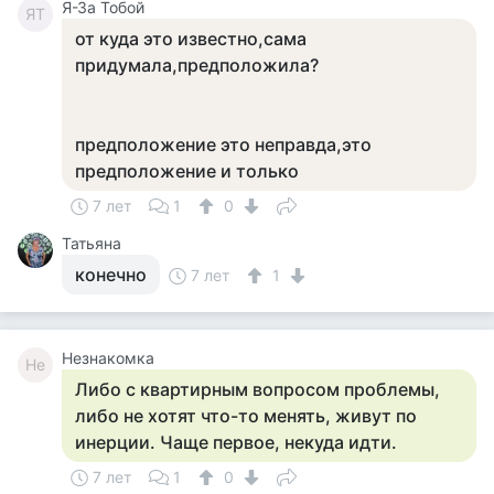
Я-За Тобой
ЯТ
от куда это известно,сама
придумала,предположила?
предположение это неправда,это
предположение и только
7 лет
1
0
Татьяна
конечно
7 лет
1
Незнакомка
Не
Либо с квартирным вопросом проблемы,
либо не хотят что-то менять, живут по
инерции. Чаще первое, некуда идти.
7 лет
1
0