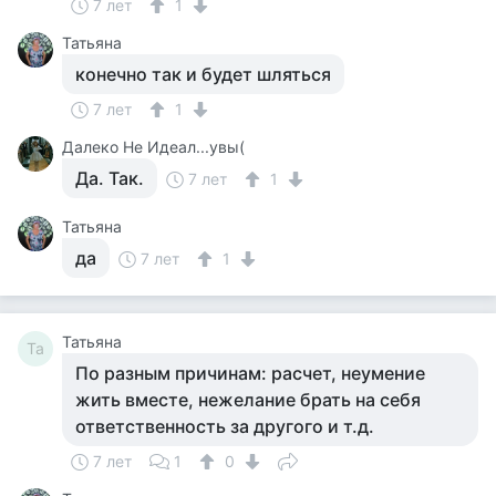
7 лет
1
Татьяна
конечно так и будет шляться
7 лет
1
Далеко Не Идеал...увы(
Да. Так.
7 лет
1
Татьяна
да
7 лет
1
Татьяна
Та
По разным причинам: расчет, неумение
жить вместе, нежелание брать на себя
ответственность за другого и т.д.
7 лет
1
0