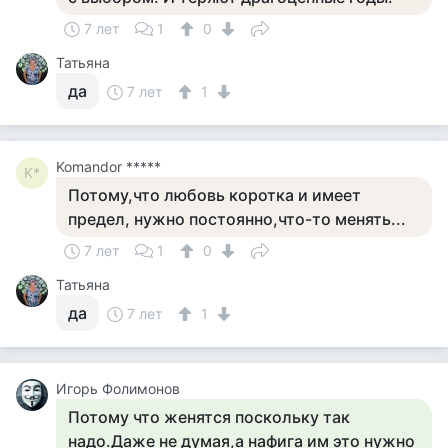
7 лет
1
0
Татьяна
да
7 лет
1
Komandor *****
K*
Потому,что любовь коротка и имеет
предел, нужно постоянно,что-то менять...
7 лет
1
0
Татьяна
да
7 лет
1
Игорь Фолимонов
Потому что женятся поскольку так
надо.Даже не думая,а нафига им это нужно