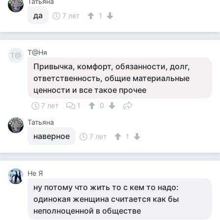
Татьяна
да
7 лет
1
Т@Ня
Т@
Привычка, комфорт, обязанности, долг,
ответственность, общие материальные
ценности и все такое прочее
7 лет
1
0
Татьяна
наверное
7 лет
1
Не Я
ну потому что жить то с кем то надо:
одинокая женщина считается как бы
неполноценной в обществе