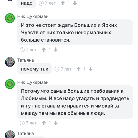
надо
7 лет
1
Ник Цукерман
И это не стоит ждать Больших и Ярких
Чувств от них только ненормальных
больше становится.
7 лет
1
Татьяна
почему так
7 лет
1
Ник Цукерман
Потому,что самые большие требования к
Любимым. И всё надо угадать и предвидеть
и тут не стань мне нравится и чмокай ,а
между тем мы все обычные люди.
7 лет
1
Татьяна