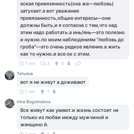
еская привязянность(она же—любовь)
затухает.а вот уважение
привязанность,общие интересы—они
должны быть,и я согласна с тем,что над
этим надо работать.а инь/янь—это полезно
и нужно.по моим наблюдениям "любовь до
гроба"—это очень редкое явление.а жить
как то нужно.и все ок с этим.
7 лет
3
0
Татьяна
вот и не живут а доживают
7 лет
1
Irina Bogomolova
Все живут как умеют.и жизнь состоит не
только из любви между мужчиной и
женщино й.
7 лет
1