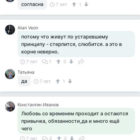
согласна
7 лет
1
Atan Veon
потому что живут по устаревшему
принципу - стерпится, слюбится. а это в
корне неверно.
7 лет
1
0
Татьяна
да
7 лет
1
Константин Иванов
Любовь со временем проходит а остаются
привычка, обязанности,да и много ещё
чего
7 лет
3
0