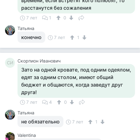
времени, если встретят кого полюбят, то
расстанутся без сожаления
7 лет
1
0
Татьяна
конечно
7 лет
1
Скорпион Иванович
СИ
Зато на одной кровате, под одним одеялом,
едят за одним столом, имеют общий
бюджет и общаются, когда заведут друг
друга!
7 лет
4
0
Татьяна
не обязательно
7 лет
1
Valentina