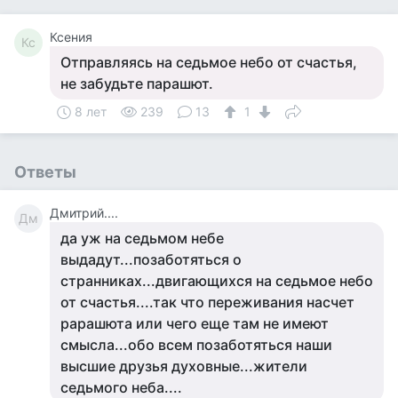
Ксения
Кс
Отправляясь на седьмое небо от счастья,
не забудьте парашют.
8 лет
239
13
1
Ответы
Дмитрий....
Дм
да уж на седьмом небе
выдадут...позаботяться о
странниках...двигающихся на седьмое небо
от счастья....так что переживания насчет
рарашюта или чего еще там не имеют
смысла...обо всем позаботяться наши
высшие друзья духовные...жители
седьмого неба....