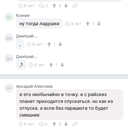
8 лет
3
0
Ксения
Кс
ну тогда ладушки
8 лет
1
Дмитрий....
Дм
,
8 лет
1
Дмитрий....
Дм
,1
8 лет
1
Аркадий Алексеев
АА
и это необычайно в точку. и с райских
планет приходится спускаться. но как из
отпуска. а если без парашюта то будет
смешнее
8 лет
0
0