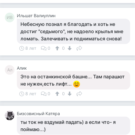
Ильшат Валиуллин
ИВ
Небесную познал я благодать и хоть не
достиг "седьмого", не надоело крылья мне
ломать. Залечивать и подниматься снова!
8 лет
0
0
Алик
Ал
Это на останкинской башне... Там парашют
не нужен,есть лифт...
8 лет
0
0
Бизсовисный Катяра
ты ток не вздумай падать) а если что- я
поймаю...)