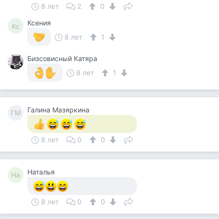
8 лет
2
0
Ксения
Кс
8 лет
1
Бизсовисный Катяра
8 лет
1
Галина Мазяркина
ГМ
8 лет
0
0
Наталья
На
8 лет
0
0