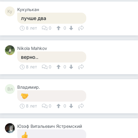
Кукулькан
Ку
лучше два
8 лет
0
0
Nikola Mahkov
верно..
8 лет
0
0
Владимир.
Вл
8 лет
0
0
Юзэф Витальевич Ястремский