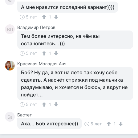
Ба
А мне нравится последний вариант))))
5 лет
1
Владимир Петров
ВП
Тем более интересно, на чём вы
остановитесь...)))
5 лет
1
Красивая Молодая Аня
Боб? Ну да, я вот на лето так хочу себе
сделать. А насчёт стрижки под мальчика
раздумываю, и хочется и боюсь, а вдруг не
пойдёт...
5 лет
1
Бастет
Ба
Аха... Боб интереснее))
5 лет
1