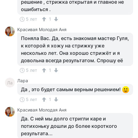
решение , стрижка открытая и главное не
ошибиться .
5 лет
1
Красивая Молодая Аня
Поняла Вас. Да, есть знакомая мастер Гуля,
к которой я хожу на стрижку уже
несколько лет. Она хорошо стрижёт и я
довольна всегда результатом. Спрошу её
5 лет
1
Лара
Ла
Да , это будет самым верным решением!
5 лет
1
Красивая Молодая Аня
Да. С ней мы долго стригли каре и
потихоньку дошли до более короткого
результата...