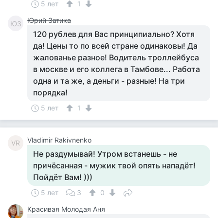
5 лет
1
Юрий Затика
ЮЗ
120 рублев для Вас принципиально? Хотя
да! Цены то по всей стране одинаковы! Да
жалованье разное! Водитель троллейбуса
в москве и его коллега в Тамбове... Работа
одна и та же, а деньги - разные! На три
порядка!
5 лет
1
Vladimir Rakivnenko
VR
Не раздумывай! Утром встанешь - не
причёсанная - мужик твой опять нападёт!
Пойдёт Вам! )))
5 лет
3
0
Красивая Молодая Аня