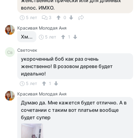
женственной причёски или для длинных
волос. ИМХО.
5 лет
3
0
Красивая Молодая Аня
Хм...
5 лет
1
Светочек
Св
укороченный боб как раз очень
женственно! В розовом дереве будет
идеально!
5 лет
1
Красивая Молодая Аня
Думаю да. Мне кажется будет отлично. А в
сочетании с таким вот платьем вообще
будет супер