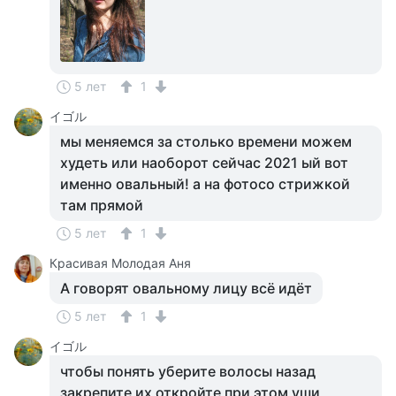
5 лет
1
イゴル
мы меняемся за столько времени можем
худеть или наоборот сейчас 2021 ый вот
именно овальный! а на фотосо стрижкой
там прямой
5 лет
1
Красивая Молодая Аня
А говорят овальному лицу всё идёт
5 лет
1
イゴル
чтобы понять уберите волосы назад
закрепите их откройте при этом уши