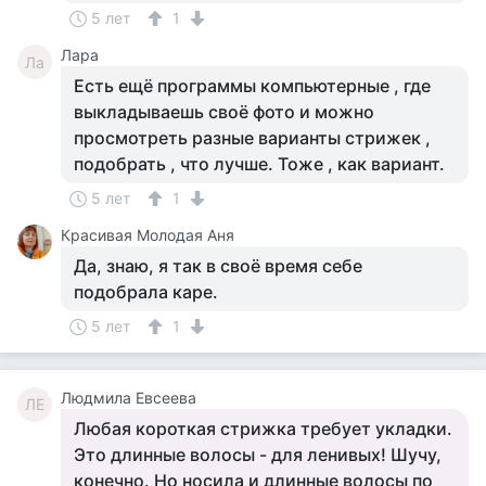
5 лет
1
Лара
Ла
Есть ещё программы компьютерные , где
выкладываешь своё фото и можно
просмотреть разные варианты стрижек ,
подобрать , что лучше. Тоже , как вариант.
5 лет
1
Красивая Молодая Аня
Да, знаю, я так в своё время себе
подобрала каре.
5 лет
1
Людмила Евсеева
ЛЕ
Любая короткая стрижка требует укладки.
Это длинные волосы - для ленивых! Шучу,
конечно. Но носила и длинные волосы по