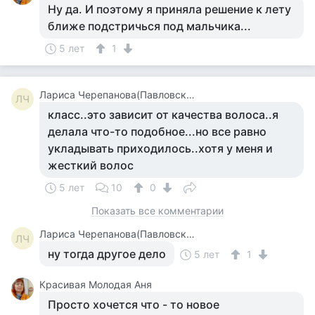
Ну да. И поэтому я приняла решение к лету
ближе подстричься под мальчика...
5 лет
1
Лариса Черепанова(Павловская)
ЛЧ
класс..это зависит от качества волоса..я
делала что-то подобное...но все равно
укладывать приходилось..хотя у меня и
жесткий волос
5 лет
10
0
Показать все комментарии
Лариса Черепанова(Павловская)
ЛЧ
ну тогда другое дело
5 лет
1
Красивая Молодая Аня
Просто хочется что - то новое