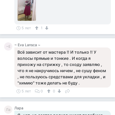
5 лет
1
~ Eva Lansca ~
~E
Всё зависит от мастера !! И только !! У
волосы прямые и тонкие . И когда я
прихожу на стрижку , то сходу заявляю ,
что я не накручиюсь ничем , не сушу феном
, не пользуюсь средствами для укладки , и
"химию" тоже делать не буду .
5 лет
0
0
Лара
Ла