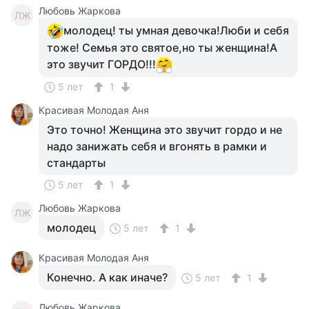
Любовь Жаркова
ЛЖ
молодец! ты умная девочка!Люби и себя
тоже! Семья это святое,но ты женщина!А
это звучит ГОРДО!!!
5 лет
1
Красивая Молодая Аня
Это точно! Женщина это звучит гордо и не
надо занижать себя и вгонять в рамки и
стандарты
5 лет
1
Любовь Жаркова
ЛЖ
молодец
5 лет
1
Красивая Молодая Аня
Конечно. А как иначе?
5 лет
1
Любовь Жаркова