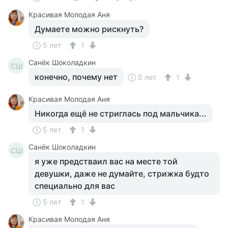
Красивая Молодая Аня
Думаете можно рискнуть?
5 лет
1
Санёк Шоколадкин
СШ
конечно, почему нет
5 лет
1
Красивая Молодая Аня
Никогда ещё не стриглась под мальчика...
5 лет
1
Санёк Шоколадкин
СШ
я уже предстваил вас на месте той
девушки, даже не думайте, стрижка будто
специально для вас
5 лет
1
Красивая Молодая Аня