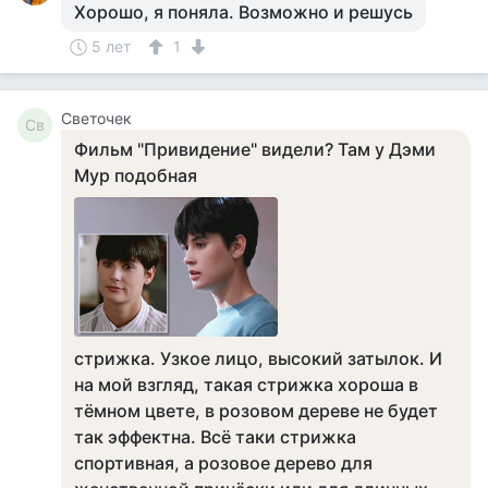
Хорошо, я поняла. Возможно и решусь
5 лет
1
Светочек
Св
Фильм "Привидение" видели? Там у Дэми
Мур подобная
стрижка. Узкое лицо, высокий затылок. И
на мой взгляд, такая стрижка хороша в
тёмном цвете, в розовом дереве не будет
так эффектна. Всё таки стрижка
спортивная, а розовое дерево для