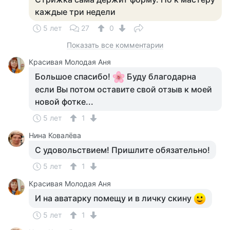
каждые три недели
5 лет
27
0
Показать все комментарии
Красивая Молодая Аня
Большое спасибо!
Буду благодарна
если Вы потом оставите свой отзыв к моей
новой фотке...
5 лет
1
Нина Ковалёва
С удовольствием! Пришлите обязательно!
5 лет
1
Красивая Молодая Аня
И на аватарку помещу и в личку скину
5 лет
1