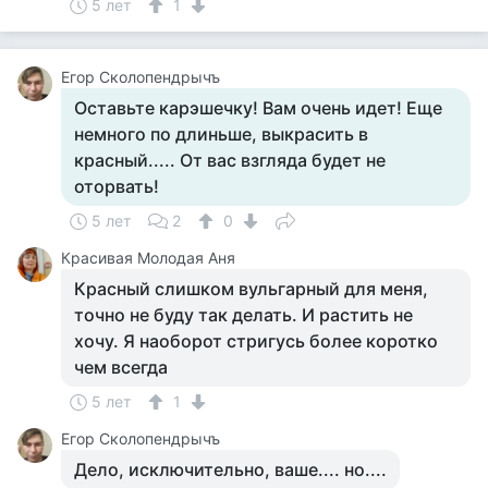
5 лет
1
Егор Сколопендрычъ
Оставьте карэшечку! Вам очень идет! Еще
немного по длиньше, выкрасить в
красный..... От вас взгляда будет не
оторвать!
5 лет
2
0
Красивая Молодая Аня
Красный слишком вульгарный для меня,
точно не буду так делать. И растить не
хочу. Я наоборот стригусь более коротко
чем всегда
5 лет
1
Егор Сколопендрычъ
Дело, исключительно, ваше.... но....