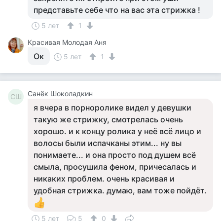
представьте себе что на вас эта стрижка !
5 лет
1
Красивая Молодая Аня
Ок
5 лет
1
Санёк Шоколадкин
СШ
я вчера в порноролике видел у девушки
такую же стрижку, смотрелась очень
хорошо. и к концу ролика у неё всё лицо и
волосы были испачканы этим... ну вы
понимаете... и она просто под душем всё
смыла, просушила феном, причесалась и
никаких проблем. очень красивая и
удобная стрижка. думаю, вам тоже пойдёт.
5 лет
5
0