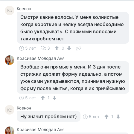
Ксенон
Кс
Смотря какие волосы. У меня волнистые
когда короткие и челку всегда необходимо
было укладывать. С прямыми волосами
такихпроблем нет
5 лет
3
0
Красивая Молодая Аня
Вообще они прямые у меня. И 3 дня после
стрижки держат форму идеально, а потом
уже сами укладываются, принимая нужную
форму после мытья, когда я их причёсываю
5 лет
1
Ксенон
Кс
Ну значит проблем нет)
5 лет
1
Красивая Молодая Аня