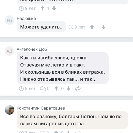
9 лет
1
Надюшка
На
Можете удалить..
9 лет
1
Ангелочек Доб
АД
Как ты изгибаешься, дрожа,
Отвечая мне легко и в такт.
И скользишь вся в бликах витража,
Нежно открываясь так... и так!..
8 лет
0
0
Константин Саратовцев
Все по разному, болгары Тютюн. Помню по
пачкам сигарет из детства.
7 лет
0
0