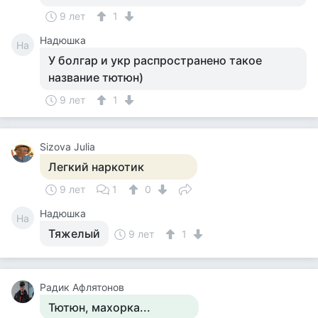
9 лет
1
Надюшка
На
У болгар и укр распространено такое
название тютюн)
9 лет
1
Sizova Julia
Легкий наркотик
9 лет
1
0
Надюшка
На
Тяжелый
9 лет
1
Радик Афлятонов
Тютюн, махорка...