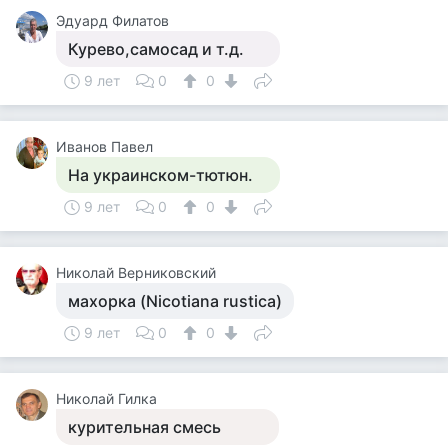
Эдуард Филатов
Курево,самосад и т.д.
9 лет
0
0
Иванов Павел
На украинском-тютюн.
9 лет
0
0
Николай Верниковский
махорка (Nicotiana rustica)
9 лет
0
0
Николай Гилка
курительная смесь