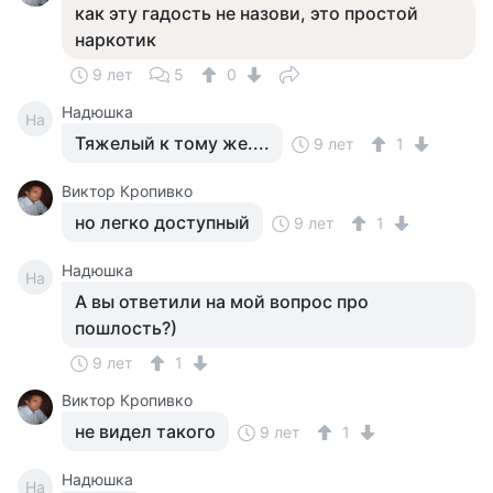
как эту гадость не назови, это простой
наркотик
9 лет
5
0
Надюшка
На
Тяжелый к тому же....
9 лет
1
Виктор Кропивко
но легко доступный
9 лет
1
Надюшка
На
А вы ответили на мой вопрос про
пошлость?)
9 лет
1
Виктор Кропивко
не видел такого
9 лет
1
Надюшка
На