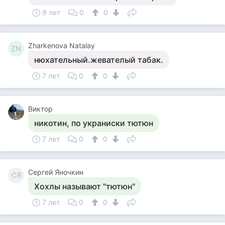
9 лет
0
0
Zharkenova Natalay
ZN
нюхательный.жевателый табак.
7 лет
0
0
Виктор
никотин, по украниски тютюн
7 лет
0
0
Сергей Яночкин
СЯ
Хохлы называют "тютюн"
7 лет
0
0