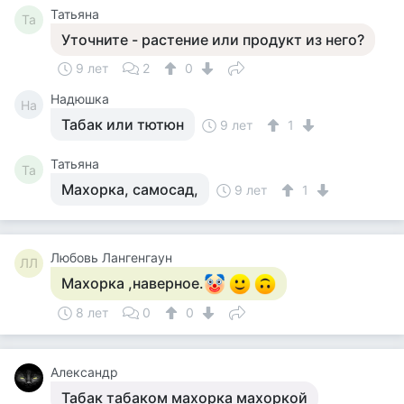
Татьяна
Та
Уточните - растение или продукт из него?
9 лет
2
0
Надюшка
На
Табак или тютюн
9 лет
1
Татьяна
Та
Махорка, самосад,
9 лет
1
Любовь Лангенгаун
ЛЛ
Махорка ,наверное.
8 лет
0
0
Александр
Табак табаком махорка махоркой