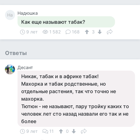
Надюшка
На
Как еще называют табак?
9 лет
1 582
168
3
Ответы
Десант
Никак, табак и в африке табак!
Махорка и табак родственные, но
отдельные растения, так что точно не
махорка.
Тютюн - не называют, пару тройку каких то
человек лет сто назад назвали его так и не
более
9 лет
11
0