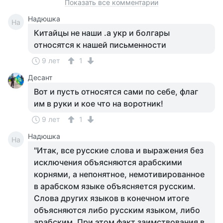
Показать все комментарии
Надюшка
На
Китайцы не наши .а укр и болгары
относятся к нашей письменности
9 лет
1
Десант
Вот и пусть относятся сами по себе, флаг
им в руки и кое что на воротник!
9 лет
1
Надюшка
На
"Итак, все русские слова и выражения без
исключения объясняются арабскими
корнями, а непонятное, немотивированное
в арабском языке объясняется русским.
Слова других языков в конечном итоге
объясняются либо русским языком, либо
арабским. При этом факт заимствования в