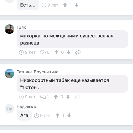
Есть...
9 лет
1
Гряк
махорка-но между ними существенная
разнеца
9 лет
0
0
Татьяна Брусницина
Низкосортный табак еще называется
"тютон".
9 лет
1
0
Надюшка
На
Ага
9 лет
1