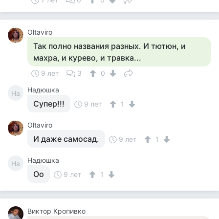
Oltaviro
Так полно названия разных. И тютюн, и
махра, и курево, и травка...
9 лет
3
0
Надюшка
На
Супер!!!
9 лет
1
Oltaviro
И даже самосад.
9 лет
1
Надюшка
На
Оо
9 лет
1
Виктор Кропивко