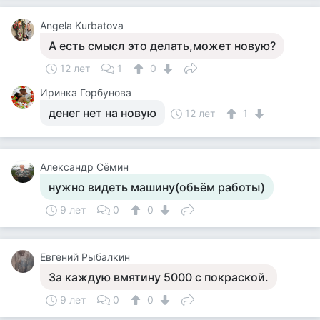
Angela Kurbatova
А есть смысл это делать,может новую?
12 лет
1
0
Иринка Горбунова
денег нет на новую
12 лет
1
Александр Сёмин
нужно видеть машину(обьём работы)
9 лет
0
0
Евгений Рыбалкин
За каждую вмятину 5000 с покраской.
9 лет
0
0