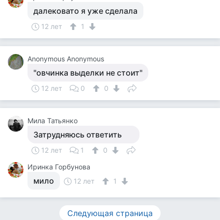
далековато я уже сделала
12 лет
1
Anonymous Anonymous
"овчинка выделки не стоит"
12 лет
0
0
Мила Татьянко
Затрудняюсь ответить
12 лет
1
0
Иринка Горбунова
мило
12 лет
1
Следующая страница