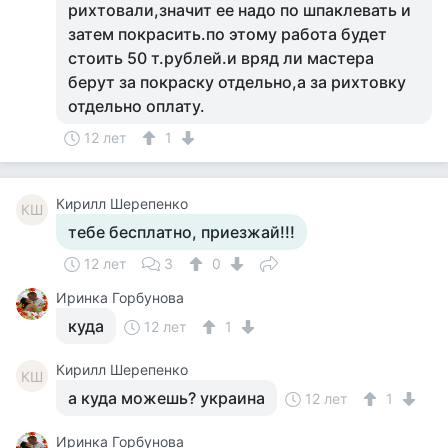
рихтовали,значит ее надо по шпаклевать и
затем покрасить.по этому работа будет
стоить 50 т.рублей.и вряд ли мастера
берут за покраску отдельно,а за рихтовку
отдельно оплату.
12 лет
1
Кирилл Шерепенко
КШ
тебе бесплатно, приезжай!!!
12 лет
3
0
Иринка Горбунова
куда
12 лет
1
Кирилл Шерепенко
КШ
а куда можешь? украина
12 лет
1
Иринка Горбунова