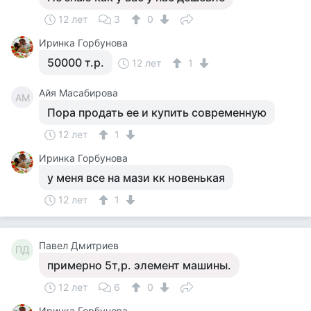
12 лет
3
0
Иринка Горбунова
50000 т.р.
12 лет
1
Айя Масабирова
АМ
Пора продать ее и купить современную
12 лет
1
Иринка Горбунова
у меня все на мази кк новенькая
12 лет
1
Павел Дмитриев
ПД
примерно 5т,р. элемент машины.
12 лет
6
0
Иринка Горбунова