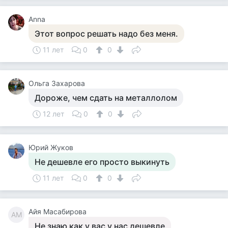
Anna
Этот вопрос решать надо без меня.
11 лет
0
0
Ольга Захарова
Дороже, чем сдать на металлолом
12 лет
0
0
Юрий Жуков
Не дешевле его просто выкинуть
11 лет
0
0
Айя Масабирова
АМ
Не знаю как у вас у нас дешевле