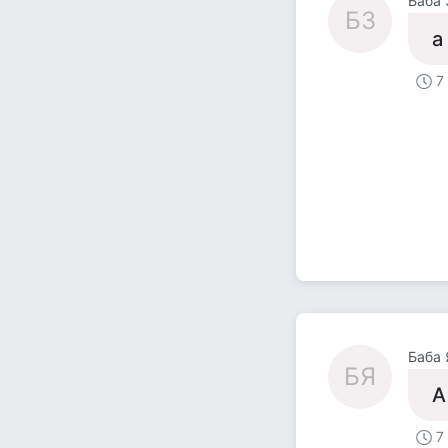
Баба 
БЗ
а
7
Баба 
БЯ
А
7