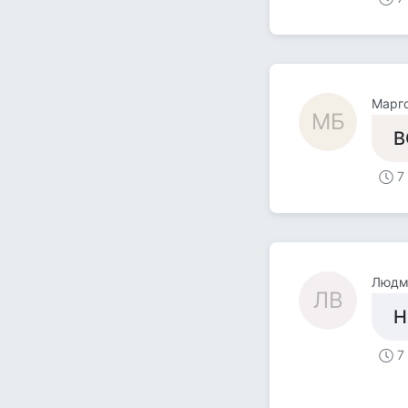
Mарг
MБ
В
7
Людм
ЛВ
Н
7