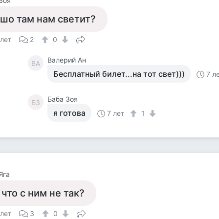
Зоя
 шо там нам светит?
 лет
2
0
Валерий Ан
ВА
Бесплатный билет...на тот свет)))
7 л
Баба Зоя
БЗ
я готова
7 лет
1
Яга
 что с ним не так?
 лет
3
0