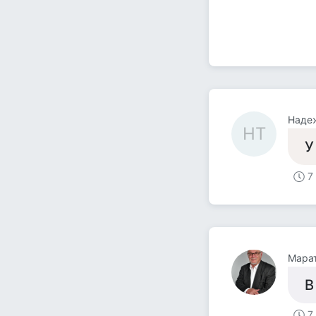
Наде
НТ
У
7
Мара
В
7