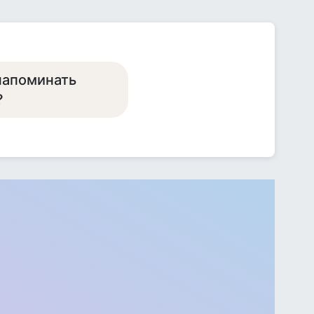
 напоминать
?