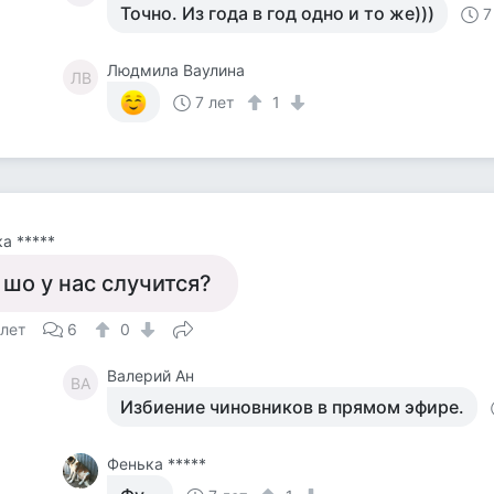
Точно. Из года в год одно и то же)))
7
Людмила Ваулина
ЛВ
7 лет
1
а *****
 шо у нас случится?
 лет
6
0
Валерий Ан
ВА
Избиение чиновников в прямом эфире.
Фенька *****