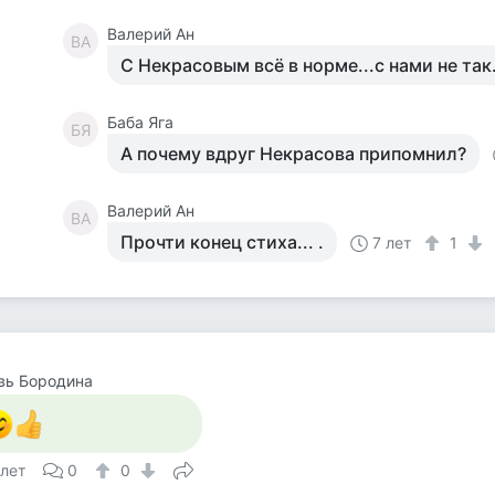
Валерий Ан
ВА
С Некрасовым всё в норме...с нами не так..
Баба Яга
БЯ
А почему вдруг Некрасова припомнил?
Валерий Ан
ВА
Прочти конец стиха... .
7 лет
1
вь Бородина
 лет
0
0