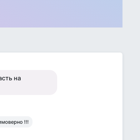
асть на
моверно !!!