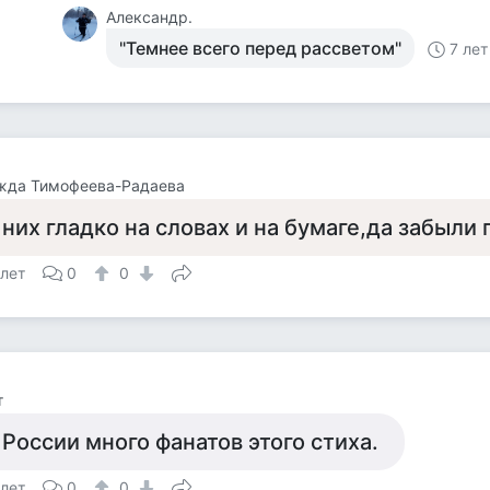
Александр.
"Темнее всего перед рассветом"
7 лет
жда Тимофеева-Радаева
 них гладко на словах и на бумаге,да забыли 
 лет
0
0
т
 России много фанатов этого стиха.
 лет
0
0