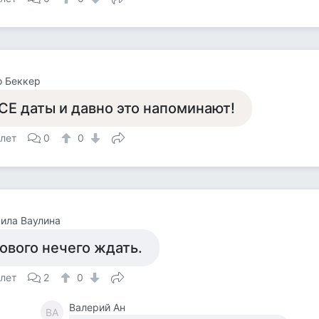
о Беккер
СЕ даты и давно это напоминают!
 лет
0
0
ила Ваулина
ового нечего ждать.
 лет
2
0
Валерий Ан
ВА