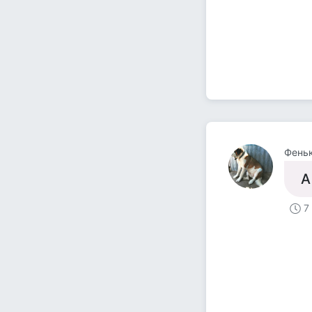
Феньк
А
7