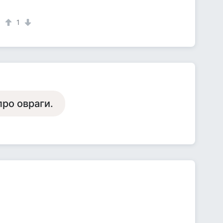
1
про овраги.