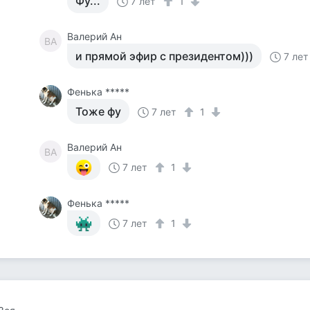
Фу...
7 лет
1
Валерий Ан
ВА
и прямой эфир с президентом)))
7 лет
Фенька *****
Тоже фу
7 лет
1
Валерий Ан
ВА
7 лет
1
Фенька *****
7 лет
1