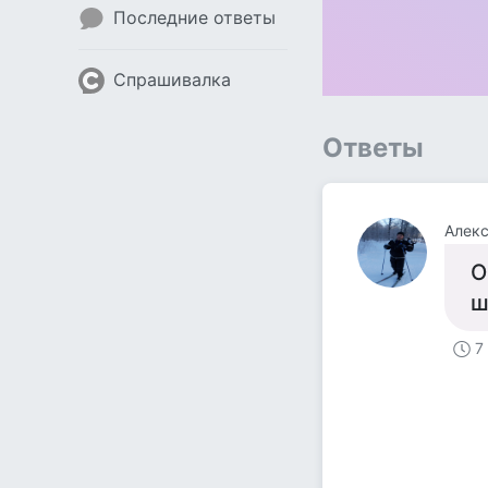
Последние ответы
Спрашивалка
Ответы
Алекс
О
ш
7