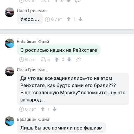
6 лет
1
0
Леля Гришман
Ужос....
6 лет
1
Бабайкин Юрий
С росписью наших на Рейхстаге
6 лет
5
0
Леля Гришман
Да что вы все зациклились-то на этом
Рейхстаге, как будто сами его брали???
Еще "спаленную Москву" вспомните...ну что
за народ...
6 лет
1
Бабайкин Юрий
Лишь бы все помнили про фашизм