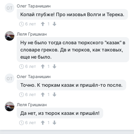
Олег Таранишин
ОТ
Копай глубже! Про низовья Волги и Терека.
6 лет
1
Леля Гришман
Ну не было тогда слова тюркского "казак" в
словаре греков. Дв и тюрков, как таковых,
еще не было.
6 лет
1
Олег Таранишин
ОТ
Точно. К тюркам казак и пришёл-то после.
6 лет
1
Леля Гришман
Да нет, из тюрок казак и пришёл!
6 лет
1