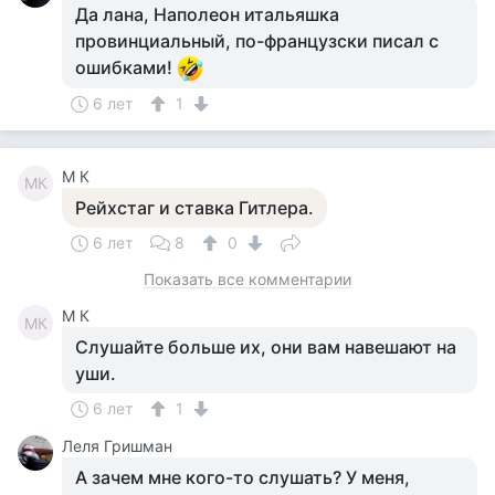
Да лана, Наполеон итальяшка
провинциальный, по-французски писал с
ошибками!
6 лет
1
M К
MК
Рейхстаг и ставка Гитлера.
6 лет
8
0
Показать все комментарии
M К
MК
Слушайте больше их, они вам навешают на
уши.
6 лет
1
Леля Гришман
А зачем мне кого-то слушать? У меня,