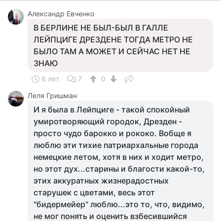
Александр Евченко
В БЕРЛИНЕ НЕ БЫЛ-БЫЛ В ГАЛЛЕ
ЛЕЙПЦИГЕ ДРЕЗДЕНЕ ТОГДА МЕТРО НЕ
БЫЛО ТАМ А МОЖЕТ И СЕЙЧАС НЕТ НЕ
ЗНАЮ
6 лет
7
0
Леля Гришман
И я была в Лейпциге - такой спокойный
умиротворяющий городок, Дрезден -
просто чудо барокко и рококо. Вобще я
люблю эти тихие патриархальные города
немецкие летом, хотя в них и ходит метро,
но этот дух...старины и благости какой-то,
этих аккуратных жизнерадостных
старушек с цветами, весь этот
"бидермейер" люблю...это то, что, видимо,
не мог понять и оценить взбесившийся