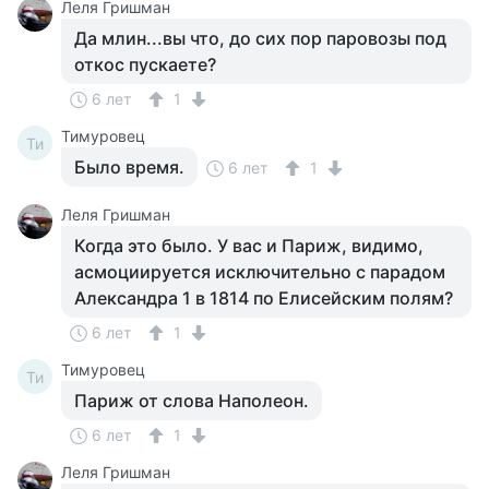
Леля Гришман
Да млин...вы что, до сих пор паровозы под
откос пускаете?
6 лет
1
Тимуровец
Ти
Было время.
6 лет
1
Леля Гришман
Когда это было. У вас и Париж, видимо,
асмоциируется исключительно с парадом
Александра 1 в 1814 по Елисейским полям?
6 лет
1
Тимуровец
Ти
Париж от слова Наполеон.
6 лет
1
Леля Гришман