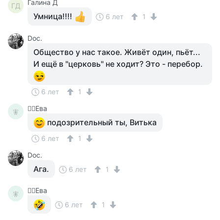
Галина Д
ГД
Умница!!!!
6 лет
1
Doc.
Общество у нас такое. Живёт один, пьёт...
И ещё в "церковь" не ходит? Это - перебор.
6 лет
1
🧚‍♀️Ева
🧚‍
подозрительный ты, Витька
6 лет
1
Doc.
Ага.
6 лет
1
🧚‍♀️Ева
🧚‍
6 лет
1