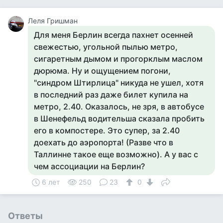
Леля Гришман
Для меня Берлин всегда пахнет осенней
свежестью, угольной пылью метро,
сигаретным дымом и прогорклым маслом
дюрюма. Ну и ощущением погони,
"синдром Штирлица" никуда не ушел, хотя
в последний раз даже билет купила на
метро, 2.40. Оказалось, не зря, в автобусе
в Шенефельд водительша сказала пробить
его в компостере. Это супер, за 2.40
доехать до аэропорта! (Разве что в
Таллинне такое еще возможно). А у вас с
чем ассоциации на Берлин?
6 лет
250
23
0
Ответы