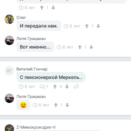
6 лет
1
Олег
И передала нам.
6 лет
1
Леля Гришман
Вот именно...
6 лет
1
Виталий Гончар
ВГ
С пенсионеркой Меркель..
6 лет
1
0
Леля Гришман
6 лет
1
Z-Мимокрокодил-V