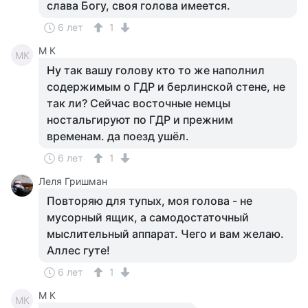
слава Богу, своя голова имеется.
6 лет
1
M К
MК
Ну так вашу голову кто то же наполнил
содержимым о ГДР и берлинской стене, не
так ли? Сейчас восточные немцы
ностальгируют по ГДР и прежним
временам. да поезд ушёл.
6 лет
1
Леля Гришман
Повторяю для тупых, моя голова - не
мусорный ящик, а самодостаточный
мыслительный аппарат. Чего и вам желаю.
Аллес гуте!
6 лет
1
M К
MК