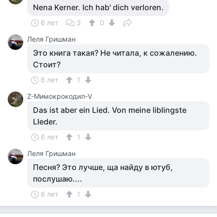
Nena Kerner. Ich hab' dich verloren.
6 лет
3
0
Леля Гришман
Это книга такая? Не читала, к сожалению.
Стоит?
6 лет
1
Z-Мимокрокодил-V
Das ist aber ein Lied. Von meine liblingste
LIeder.
6 лет
1
Леля Гришман
Песня? Это лучше, ща найду в ютуб,
послушаю....
6 лет
1