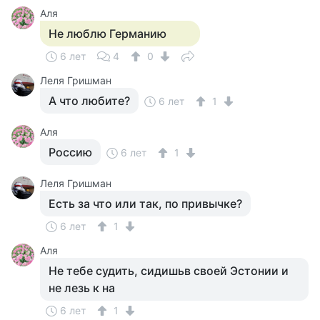
Аля
Не люблю Германию
6 лет
4
0
Леля Гришман
А что любите?
6 лет
1
Аля
Россию
6 лет
1
Леля Гришман
Есть за что или так, по привычке?
6 лет
1
Аля
Не тебе судить, сидишьв своей Эстонии и
не лезь к на
6 лет
1