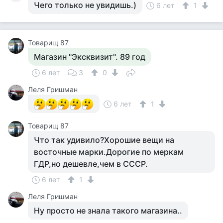
Чего только не увидишь.)
6 лет
1
Товарищ 87
Магазин "Эксквизит". 89 год
6 лет
3
0
Леля Гришман
6 лет
1
Товарищ 87
Что так удивило?Хорошие вещи на
восточные марки.Дорогие по меркам
ГДР,но дешевле,чем в СССР.
6 лет
1
Леля Гришман
Ну просто не знала такого магазина..