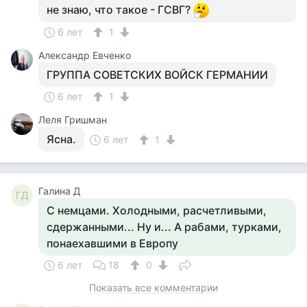
не знаю, что такое - ГСВГ?
6 лет
1
Александр Евченко
ГРУППА СОВЕТСКИХ ВОЙСК ГЕРМАНИИ
6 лет
1
Леля Гришман
Ясна.
6 лет
1
Галина Д
ГД
С немцами. Холодными, расчетливыми,
сдержанными... Ну и... А рабами, турками,
понаехавшими в Европу
6 лет
18
0
Показать все комментарии