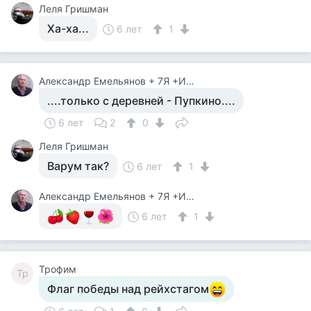
Леля Гришман
Ха-ха...
6 лет
1
Александр Емельянов + 7Я +Инструктор Туризма
....только с деревней - Пупкино....
6 лет
2
0
Леля Гришман
Варум так?
6 лет
1
Александр Емельянов + 7Я +Инструктор Туризма
6 лет
1
Трофим
Тр
Флаг победы над рейхстагом