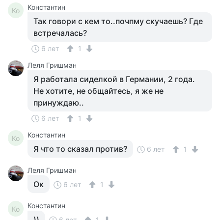
Константин
Ко
Так говори с кем то..почпму скучаешь? Где
встречалась?
6 лет
1
Леля Гришман
Я работала сиделкой в Германии, 2 года.
Не хотите, не общайтесь, я же не
принуждаю..
6 лет
1
Константин
Ко
Я что то сказал против?
6 лет
1
Леля Гришман
Ок
6 лет
1
Константин
Ко
))
6 лет
1