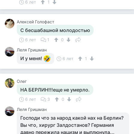
6 лет
1
Алексей Голофаст
С бесшабашной молодостью
6 лет
1
0
Леля Гришман
И у меня!
6 лет
1
Олег
НА БЕРЛИН!!!еще не умерло.
6 лет
3
0
Леля Гришман
Господи что за народ какой нах на Берлин?
Вы что, хирург Залдостанов? Германия
давно пережила нацизм и выплюнула...