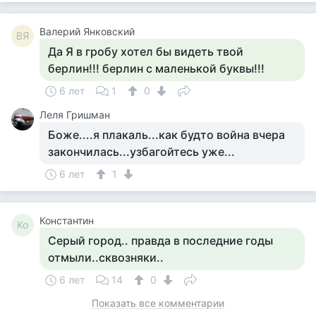
Валерий Янковский
ВЯ
Да Я в гробу хотел бы видеть твой
берлин!!! берлин с маленькой буквы!!!
6 лет
1
0
Леля Гришман
Боже....я плакаль...как будто война вчера
закончилась...узбагойтесь уже...
6 лет
1
Константин
Ко
Серый город.. правда в последние годы
отмыли..сквозняки..
6 лет
14
0
Показать все комментарии