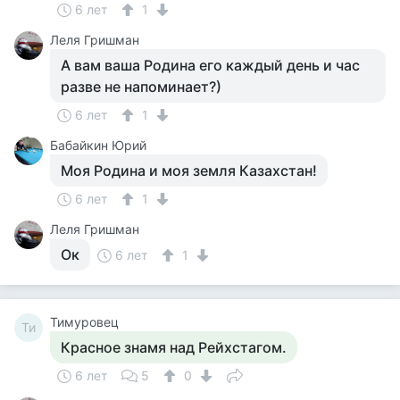
6 лет
1
Леля Гришман
А вам ваша Родина его каждый день и час
разве не напоминает?)
6 лет
1
Бабайкин Юрий
Моя Родина и моя земля Казахстан!
6 лет
1
Леля Гришман
Ок
6 лет
1
Тимуровец
Ти
Красное знамя над Рейхстагом.
6 лет
5
0