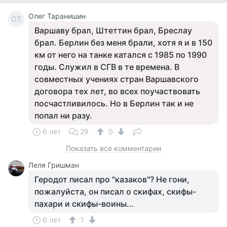
Олег Таранишин
ОТ
Варшаву брал, Штеттин брал, Бреслау
брал. Берлин без меня брали, хотя я и в 150
км от него на танке катался с 1985 по 1990
годы. Служил в СГВ в те времена. В
совместных учениях стран Варшавского
договора тех лет, во всех поучаствовать
посчастливилось. Но в Берлин так и не
попал ни разу.
6 лет
29
0
Показать все комментарии
Леля Гришман
Геродот писал про "казаков"? Не гони,
пожалуйста, он писал о скифах, скифы-
пахари и скифы-воины...
6 лет
1