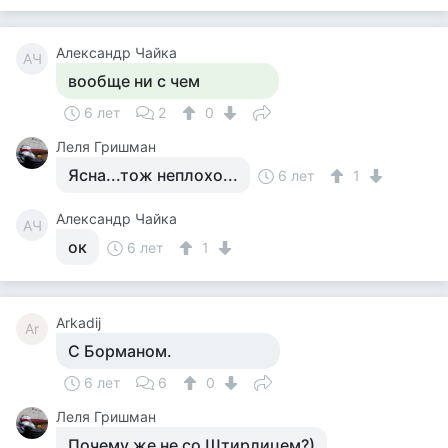
Александр Чайка
АЧ
вообще ни с чем
6 лет
2
0
Леля Гришман
Ясна...тож неплохо...
6 лет
1
Александр Чайка
АЧ
ок
6 лет
1
Arkadij
Ar
С Борманом.
6 лет
6
0
Леля Гришман
Почему же не со Штирлицем?)