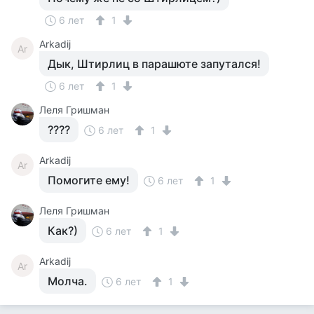
6 лет
1
Arkadij
Ar
Дык, Штирлиц в парашюте запутался!
6 лет
1
Леля Гришман
????
6 лет
1
Arkadij
Ar
Помогите ему!
6 лет
1
Леля Гришман
Как?)
6 лет
1
Arkadij
Ar
Молча.
6 лет
1