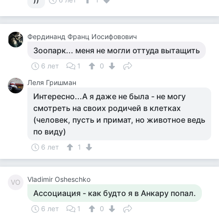
Фердинанд Франц Иосифовович
Зоопарк... меня не могли оттуда вытащить
6 лет
1
0
Леля Гришман
Интересно...А я даже не была - не могу
смотреть на своих родичей в клетках
(человек, пусть и примат, но животное ведь
по виду)
6 лет
1
Vladimir Osheschko
VO
Ассоциация - как будто я в Анкару попал.
6 лет
1
0