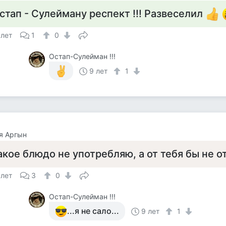
стап - Сулейману респект !!! Развеселил
 лет
1
0
Остап-Сулейман !!!
9 лет
1
я Аргын
акое блюдо не употребляю, а от тебя бы не о
 лет
3
0
Остап-Сулейман !!!
...я не сало...
9 лет
1