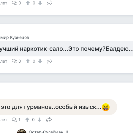
 лет
0
0
имир Кузнецов
учший наркотик-сало...Это почему?Балдею..
 лет
0
0
 это для гурманов..особый изыск...
 лет
1
0
Остап-Сулейман !!!