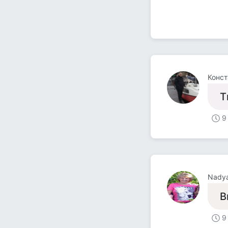
Конст
Т
9
Nadya
В
9