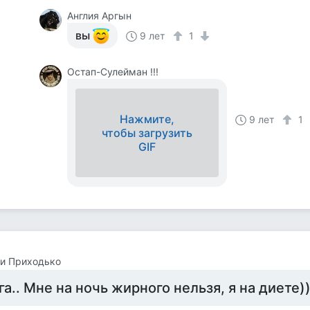
Англия Аргын
вы
9 лет
1
Остап-Сулейман !!!
Нажмите,
9 лет
1
чтобы загрузить
GIF
и Приходько
га.. Мне на ночь жирного нельзя, я на диете))