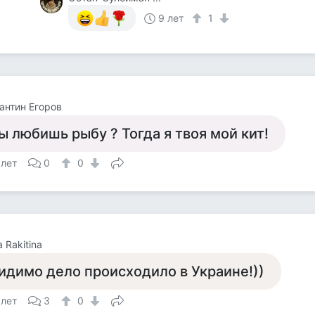
9 лет
1
антин Егоров
ы любишь рыбу ? Тогда я твоя мой кит!
 лет
0
0
 Rakitina
идимо дело происходило в Украине!))
 лет
3
0