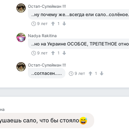
Остап-Сулейман !!!
..ну почему же...всегда ели сало..солёное.
9 лет
1
Nadya Rakitina
..но на Украине ОСОБОЕ, ТРЕПЕТНОЕ отнош
9 лет
1
Остап-Сулейман !!!
..согласен.....
9 лет
1
на
ушаешь сало, что бы стояло