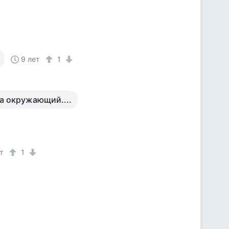
9 лет
1
на окружающий....
т
1