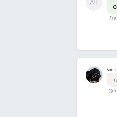
АК
О
9
Англи
т
9