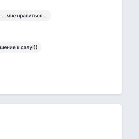
....мне нравиться...
ение к салу!))