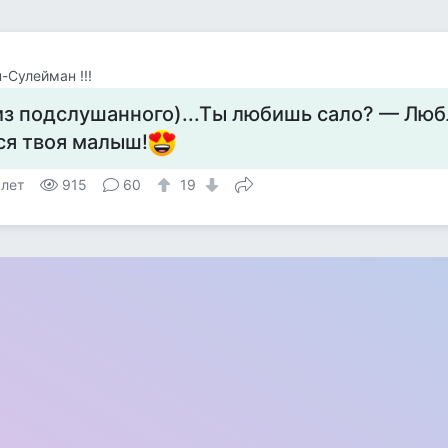
-Сулейман !!!
из подслушанного)...Ты любишь сало? — Люб
ся твоя малыш!
 лет
915
60
19