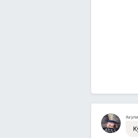
Акули
К