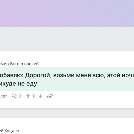
имир Богословский
обавлю: Дорогой, возьми меня всю, этой ноч
икуде не еду!
 лет
0
0
й Куцаев