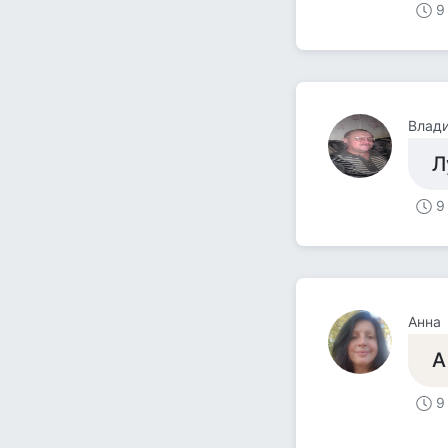
9
Влад
Л
9
Анна
А
9