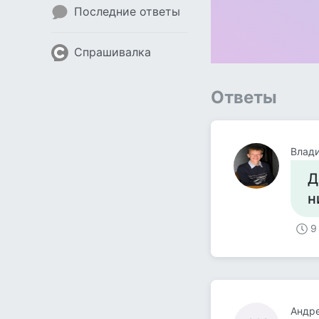
Последние ответы
Спрашивалка
Ответы
Влад
Д
н
9
Андре