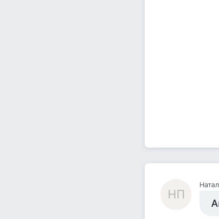
Натал
НП
А