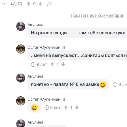
 лет
10
0
Показать все комментарии
Акулина
На рынок сходи....... там тебе посоветуют
Остап-Сулейман !!!
..меня не выпускают....санитары бояться 
9 лет
1
Акулина
понятно - палата № 6 на замке
9 ле
Остап-Сулейман !!!
9 лет
1
Акулина