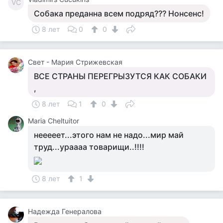
VC
Собака преданна всем подряд??? Нонсенс!
8 лет
0
0
Свет - Мария Стрижевская
ВСЕ СТРАНЫ ПЕРЕГРЫЗУТСЯ КАК СОБАКИ
,
8 лет
1
0
Maria Cheltuitor
нееееет...этого нам не надо...мир май
труд...ураааа товарищи..!!!!
8 лет
1
Надежда Генералова