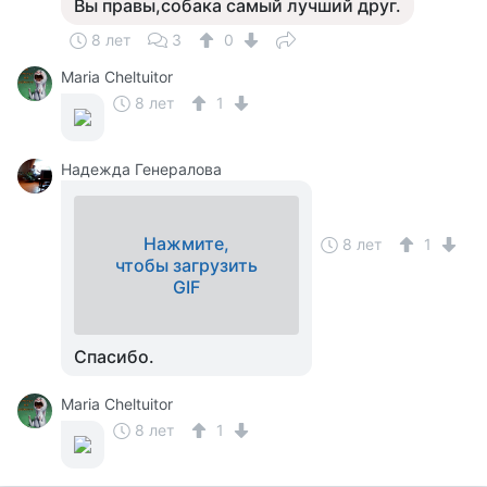
Вы правы,собака самый лучший друг.
8 лет
3
0
Maria Cheltuitor
8 лет
1
Надежда Генералова
Нажмите,
8 лет
1
чтобы загрузить
GIF
Спасибо.
Maria Cheltuitor
8 лет
1