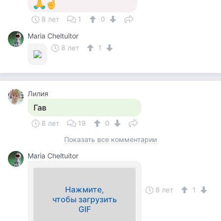
8 лет
1
0
Maria Cheltuitor
8 лет
1
Лилия
Гав
8 лет
19
0
Показать все комментарии
Maria Cheltuitor
Нажмите,
8 лет
1
чтобы загрузить
GIF