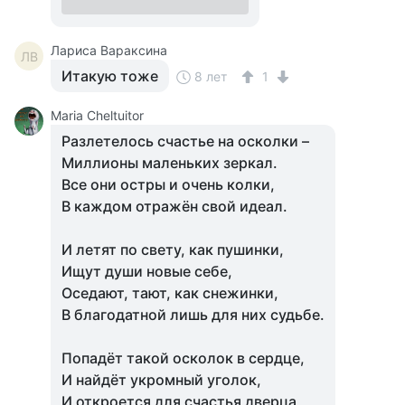
Лариса Вараксина
ЛВ
Итакую тоже
8 лет
1
Maria Cheltuitor
Разлетелось счастье на осколки –
Миллионы маленьких зеркал.
Все они остры и очень колки,
В каждом отражён свой идеал.
И летят по свету, как пушинки,
Ищут души новые себе,
Оседают, тают, как снежинки,
В благодатной лишь для них судьбе.
Попадёт такой осколок в сердце,
И найдёт укромный уголок,
И откроется для счастья дверца,