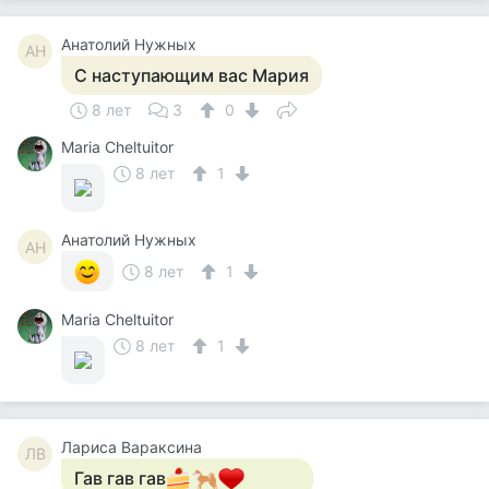
Анатолий Нужных
АН
С наступающим вас Мария
8 лет
3
0
Maria Cheltuitor
8 лет
1
Анатолий Нужных
АН
8 лет
1
Maria Cheltuitor
8 лет
1
Лариса Вараксина
ЛВ
Гав гав гав