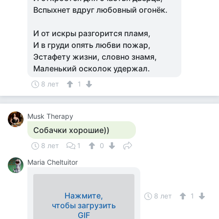
Вспыхнет вдруг любовный огонёк.
И от искры разгорится пламя,
И в груди опять любви пожар,
Эстафету жизни, словно знамя,
Маленький осколок удержал.
8 лет
1
Musk Therapy
Собачки хорошие))
8 лет
1
0
Maria Cheltuitor
Нажмите,
8 лет
1
чтобы загрузить
GIF