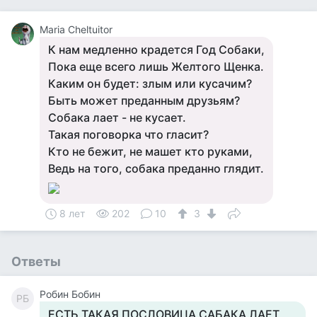
Maria Cheltuitor
К нам медленно крадется Год Собаки,
Пока еще всего лишь Желтого Щенка.
Каким он будет: злым или кусачим?
Быть может преданным друзьям?
Собака лает - не кусает.
Такая поговорка что гласит?
Кто не бежит, не машет кто руками,
Ведь на того, собака преданно глядит.
8 лет
202
10
3
Ответы
Робин Бобин
РБ
ЕСТЬ ТАКАЯ ПОСЛОВИЦА САБАКА ЛАЕТ