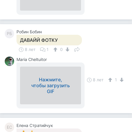
Робин Бобин
РБ
ДАВАЙЙ ФОТКУ
8 лет
1
0
Maria Cheltuitor
Нажмите,
8 лет
1
чтобы загрузить
GIF
Елена Стратийчук
ЕС