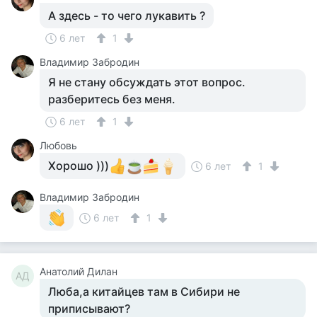
А здесь - то чего лукавить ?
6 лет
1
Владимир Забродин
Я не стану обсуждать этот вопрос.
разберитесь без меня.
6 лет
1
Любовь
Хорошо )))
6 лет
1
Владимир Забродин
6 лет
1
Анатолий Дилан
АД
Люба,а китайцев там в Сибири не
приписывают?