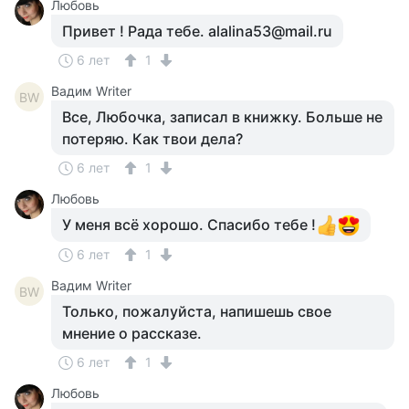
Любовь
Привет ! Рада тебе. alalina53@mail.ru
6 лет
1
Вадим Writer
ВW
Все, Любочка, записал в книжку. Больше не
потеряю. Как твои дела?
6 лет
1
Любовь
У меня всё хорошо. Спасибо тебе !
6 лет
1
Вадим Writer
ВW
Только, пожалуйста, напишешь свое
мнение о рассказе.
6 лет
1
Любовь