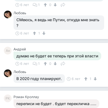
6 лет
1
0
Любовь
СМеюсь, я ведь не Путин, откуда мне знать
?
6 лет
1
Андрей
Ан
думаю не будет ее теперь при этой власти
6 лет
1
0
Любовь
В 2020 году планируют.
6 лет
1
Роман Кроллау
РК
переписи не будет . будет перекличка .....