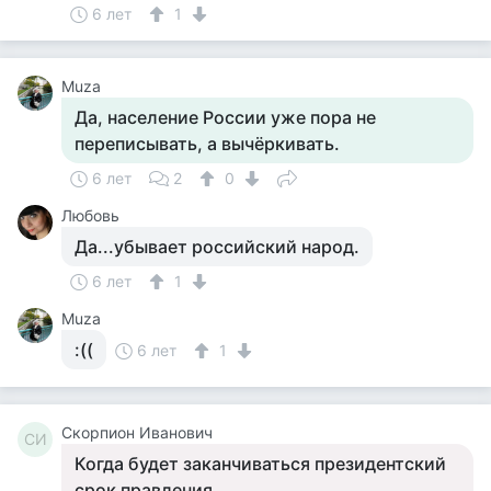
6 лет
1
Muza
Да, население России уже пора не
переписывать, а вычёркивать.
6 лет
2
0
Любовь
Да...убывает российский народ.
6 лет
1
Muza
:((
6 лет
1
Скорпион Иванович
СИ
Когда будет заканчиваться президентский
срок правления.