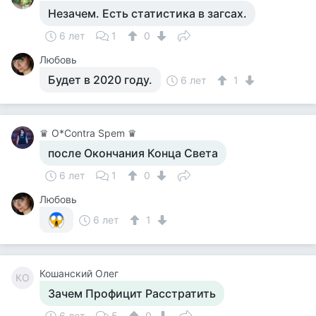
Незачем. Есть статистика в загсах.
6 лет
1
0
Любовь
Будет в 2020 году.
6 лет
1
♛ О*Contra Spem ♛
после Окончания Конца Света
6 лет
1
0
Любовь
6 лет
1
Кошанский Олег
КО
Зачем Профицит Расстратить
6 лет
5
0