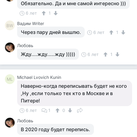
Обязательно. Да и мне самой интересно )))
6 лет
1
Вадим Writer
ВW
Через пару дней вышлю.
6 лет
1
Любовь
Жду....жду.....жду )))))
6 лет
1
Michael Lvovich Kunin
ML
Наверно-когда переписывать будет не кого
,Ну ,если только тех кто в Москве и в
Питере!
6 лет
1
0
Любовь
В 2020 году будет перепись.