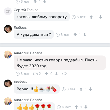
6 лет
1
Сергей Греков
СГ
готов к любому повороту
6 лет
1
Любовь
А куда деваться ?
6 лет
1
Анатолий Балаба
Не знаю, честно говоря подзабыл. Пусть
будет 2020 год.
6 лет
2
0
Любовь
Верно. !!
6 лет
1
Анатолий Балаба
6 лет
1