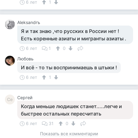
6 лет
1
Aleksandrъ
Я и так знаю ,что русских в России нет !
Есть коренные азиаты и мигранты азиаты .
6 лет
1
0
Любовь
И всё - то ты воспринимаешь в штыки !
6 лет
1
Сергей
Се
Когда меньше людишек станет.....легче и
быстрее остальных пересчитать
6 лет
31
0
Показать все комментарии