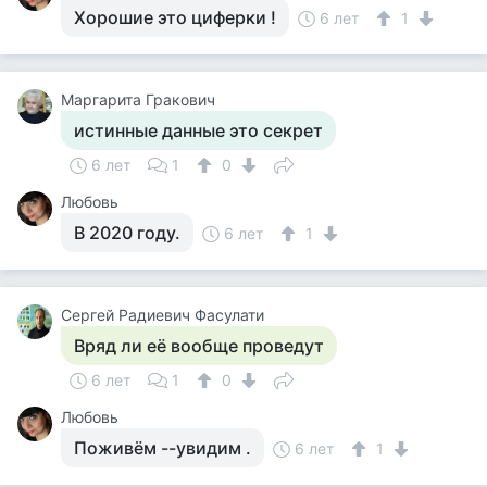
Хорошие это циферки !
6 лет
1
Маргарита Гракович
истинные данные это секрет
6 лет
1
0
Любовь
В 2020 году.
6 лет
1
Сергей Радиевич Фасулати
Вряд ли её вообще проведут
6 лет
1
0
Любовь
Поживём --увидим .
6 лет
1