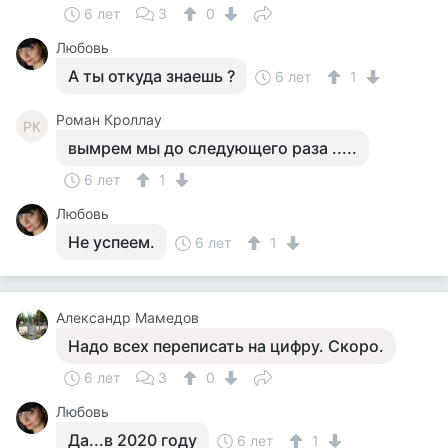
6 лет
3
0
Любовь
А ты откуда знаешь ?
6 лет
1
Роман Кроллау
РК
вымрем мы до следующего раза .....
6 лет
1
Любовь
Не успеем.
6 лет
1
Александр Мамедов
Надо всех переписать на цифру. Скоро.
6 лет
3
0
Любовь
Да...в 2020 году
6 лет
1