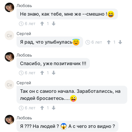
Любовь
Не знаю, как тебе, мне же --смешно !
6 лет
1
Сергей
Се
Я рад, что улыбнулась
6 лет
1
Любовь
Спасибо, уже позитивчик !!!
6 лет
1
Сергей
Се
Так он с самого начала. Заработалиссь, на
людей бросаетесь....
6 лет
1
Любовь
Я ??? На людей ?
А с чего это видно ?