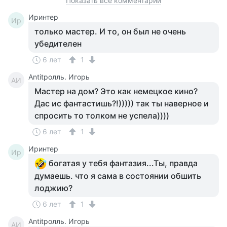
Показать все комментарии
Иринтер
Ир
только мастер. И то, он был не очень
убедителен
6 лет
1
Antitролль. Игорь
AИ
Мастер на дом? Это как немецкое кино?
Дас ис фантастишь?!))))) так ты наверное и
спросить то толком не успела))))
6 лет
1
Иринтер
Ир
богатая у тебя фантазия...Ты, правда
думаешь. что я сама в состоянии обшить
лоджию?
6 лет
1
Antitролль. Игорь
AИ