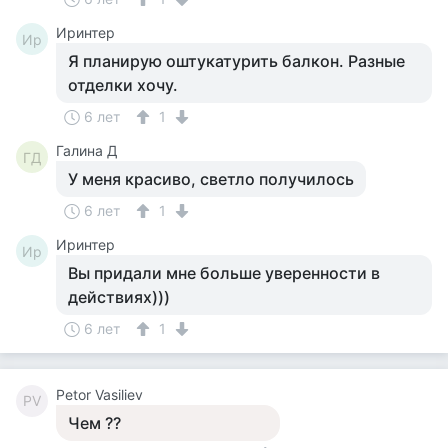
Иринтер
Ир
Я планирую оштукатурить балкон. Разные
отделки хочу.
6 лет
1
Галина Д
ГД
У меня красиво, светло получилось
6 лет
1
Иринтер
Ир
Вы придали мне больше уверенности в
действиях)))
6 лет
1
Petor Vasiliev
PV
Чем ??