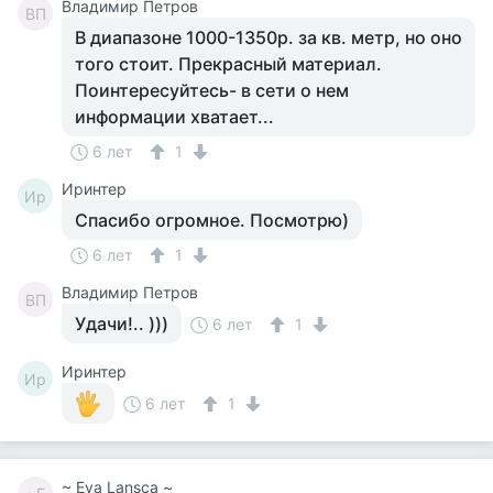
Владимир Петров
ВП
В диапазоне 1000-1350р. за кв. метр, но оно
того стоит. Прекрасный материал.
Поинтересуйтесь- в сети о нем
информации хватает...
6 лет
1
Иринтер
Ир
Спасибо огромное. Посмотрю)
6 лет
1
Владимир Петров
ВП
Удачи!.. )))
6 лет
1
Иринтер
Ир
6 лет
1
~ Eva Lansca ~