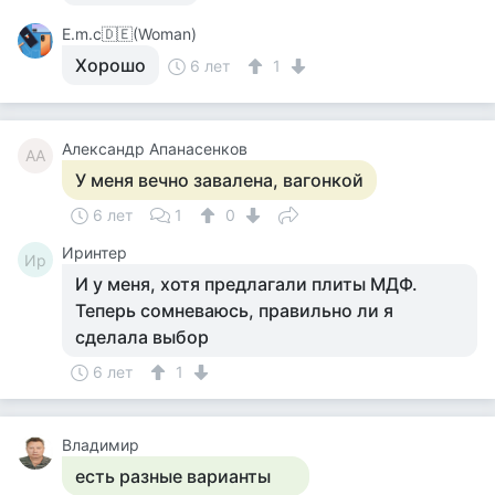
Е.m.c🇩🇪(Woman)
Хорошо
6 лет
1
Александр Апанасенков
АА
У меня вечно завалена, вагонкой
6 лет
1
0
Иринтер
Ир
И у меня, хотя предлагали плиты МДФ.
Теперь сомневаюсь, правильно ли я
сделала выбор
6 лет
1
Владимир
есть разные варианты