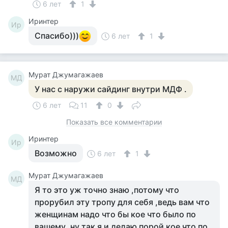
6 лет
1
Иринтер
Ир
Спасибо)))
6 лет
1
Мурат Джумагажаев
МД
У нас с наружи сайдинг внутри МДФ .
6 лет
11
0
Показать все комментарии
Иринтер
Ир
Возможно
6 лет
1
Мурат Джумагажаев
МД
Я то это уж точно знаю ,потому что
прорубил эту тропу для себя ,ведь вам что
женщинам надо что бы кое что было по
вашему ,ну так я и делаю порой кое что по