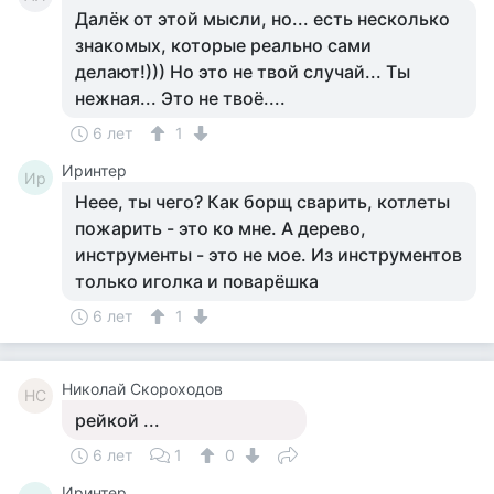
Далёк от этой мысли, но... есть несколько
знакомых, которые реально сами
делают!))) Но это не твой случай... Ты
нежная... Это не твоё....
6 лет
1
Иринтер
Ир
Неее, ты чего? Как борщ сварить, котлеты
пожарить - это ко мне. А дерево,
инструменты - это не мое. Из инструментов
только иголка и поварёшка
6 лет
1
Николай Скороходов
НС
рейкой ...
6 лет
1
0
Иринтер