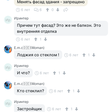
Менять фасад здания - запрещено
6 лет
6
0
Иринтер
Ир
Причем тут фасад? Это же не балкон. Это
внутренняя отделка
6 лет
1
Е.m.c🇩🇪(Woman)
Лоджия со стеклом !
6 лет
1
Иринтер
Ир
И что?
6 лет
1
Е.m.c🇩🇪(Woman)
Кто стеклил?
6 лет
1
Иринтер
Ир
Застройщик
6 лет
1