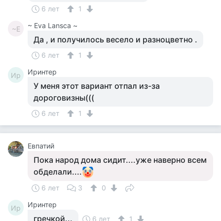
6 лет
1
~ Eva Lansca ~
~E
Да , и получилось весело и разноцветно .
6 лет
1
Иринтер
Ир
У меня этот вариант отпал из-за
дороговизны(((
6 лет
1
Евпатий
Пока народ дома сидит....уже наверно всем
обделали....
6 лет
3
0
Иринтер
Ир
гречкой...
6 лет
1