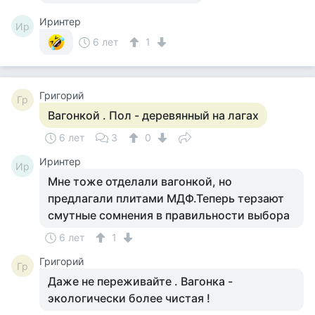
Иринтер
Ир
6 лет
1
Григорий
Гр
Вагонкой . Пол - деревянный на лагах
6 лет
3
0
Иринтер
Ир
Мне тоже отделали вагонкой, но
предлагали плитами МДФ.Теперь терзают
смутные сомнения в правильности выбора
6 лет
1
Григорий
Гр
Даже не переживайте . Вагонка -
экологически более чистая !