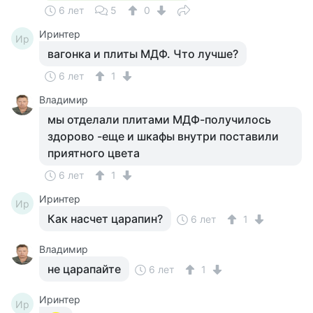
6 лет
5
0
Иринтер
Ир
вагонка и плиты МДФ. Что лучше?
6 лет
1
Владимир
мы отделали плитами МДФ-получилось
здорово -еще и шкафы внутри поставили
приятного цвета
6 лет
1
Иринтер
Ир
Как насчет царапин?
6 лет
1
Владимир
не царапайте
6 лет
1
Иринтер
Ир