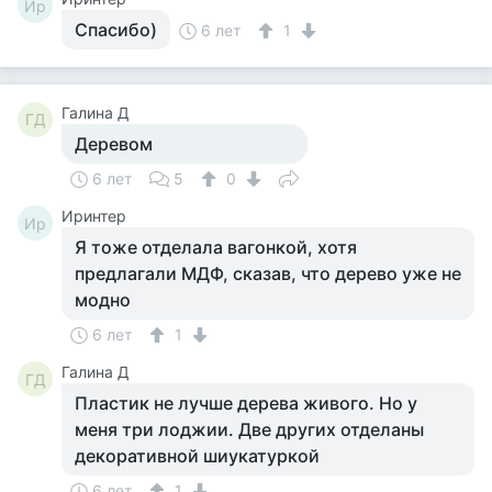
Ир
Спасибо)
6 лет
1
Галина Д
ГД
Деревом
6 лет
5
0
Иринтер
Ир
Я тоже отделала вагонкой, хотя
предлагали МДФ, сказав, что дерево уже не
модно
6 лет
1
Галина Д
ГД
Пластик не лучше дерева живого. Но у
меня три лоджии. Две других отделаны
декоративной шиукатуркой
6 лет
1