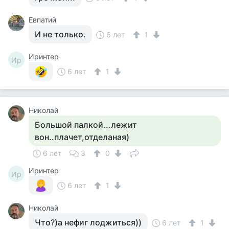
Евпатий
И не только.
6 лет
1
Иринтер
Ир
6 лет
1
Николай
Большой палкой...лежит
вон..плачет,отделаная)
6 лет
3
0
Иринтер
Ир
6 лет
1
Николай
Что?)а нефиг лоджиться))
6 лет
1