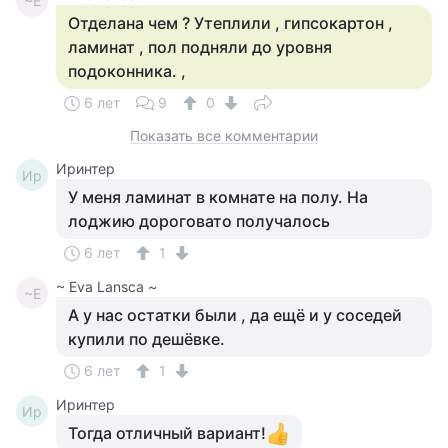
~E
Отделана чем ? Утеплили , гипсокартон ,
ламинат , пол подняли до уровня
подоконника. ,
6 лет
9
0
Показать все комментарии
Иринтер
Ир
У меня ламинат в комнате на полу. На
лоджию дороговато получалось
6 лет
1
~ Eva Lansca ~
~E
А у нас остатки были , да ещё и у соседей
купили по дешёвке.
6 лет
1
Иринтер
Ир
Тогда отличный вариант!