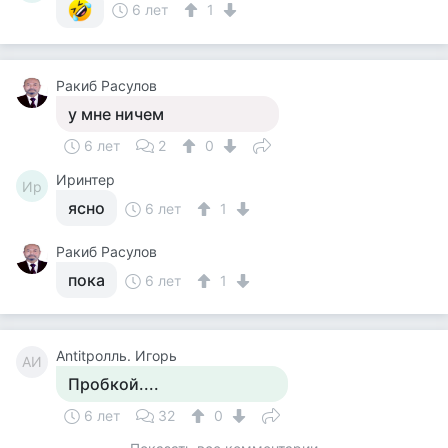
6 лет
1
Ракиб Расулов
у мне ничем
6 лет
2
0
Иринтер
Ир
ясно
6 лет
1
Ракиб Расулов
пока
6 лет
1
Antitролль. Игорь
AИ
Пробкой....
6 лет
32
0