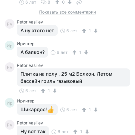
6 лет
8
0
Показать все комментарии
Petor Vasiliev
PV
А ну этого нет
6 лет
1
Иринтер
Ир
А балкон?
6 лет
1
Petor Vasiliev
PV
Плитка на полу , 25 м2 Болкон. Летом
бассейн гриль газывовый
6 лет
1
Иринтер
Ир
Шикардос!
6 лет
1
Petor Vasiliev
PV
Ну вот так
6 лет
1