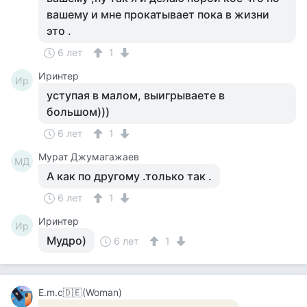
вашему и мне прокатывает пока в жизни
это .
6 лет
1
Иринтер
Ир
уступая в малом, выигрываете в
большом)))
6 лет
1
Мурат Джумагажаев
МД
А как по другому .только так .
6 лет
1
Иринтер
Ир
Мудро)
6 лет
1
Е.m.c🇩🇪(Woman)