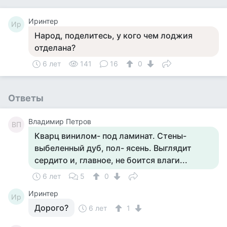
Иринтер
Ир
Народ, поделитесь, у кого чем лоджия
отделана?
6 лет
141
16
0
Ответы
Владимир Петров
ВП
Кварц винилом- под ламинат. Стены-
выбеленный дуб, пол- ясень. Выглядит
сердито и, главное, не боится влаги...
6 лет
5
0
Иринтер
Ир
Дорого?
6 лет
1