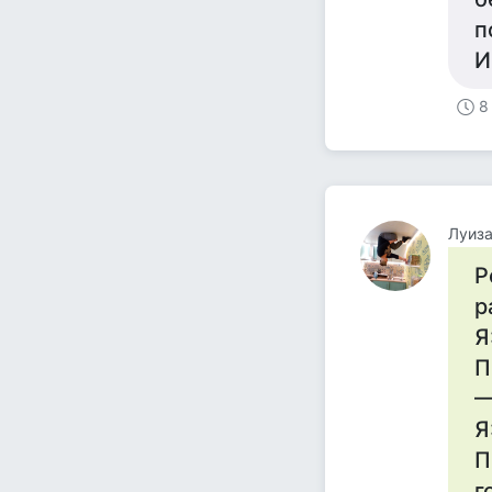
п
И
8
Луиза
Р
р
Я
П
—
Я
П
г