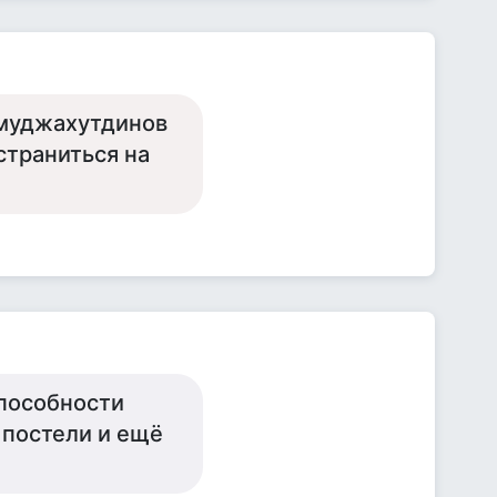
 муджахутдинов
страниться на
способности
 постели и ещё