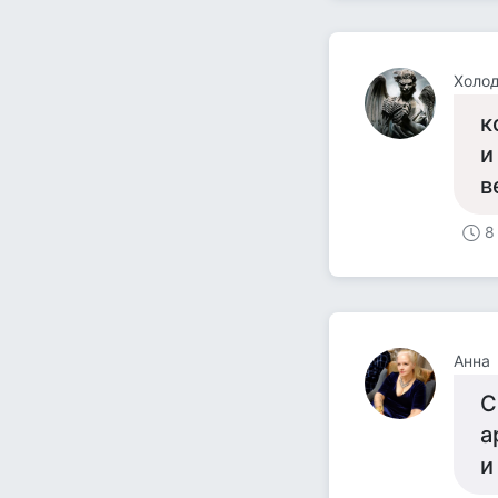
Холо
к
и
в
8
Анна
С
а
и