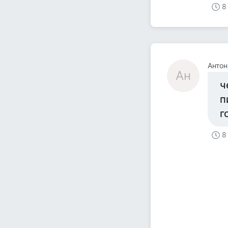
8
Антон
Ан
ч
п
г
8