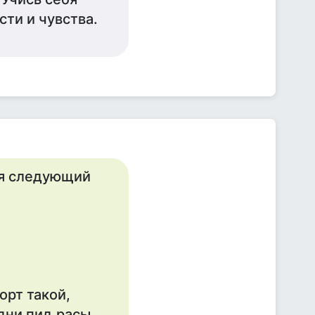
ти и чувства.
ся следующий
орт такой,
дни пид.расы.