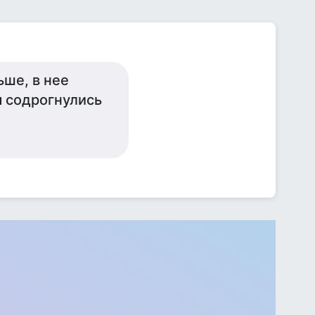
ше, в нее
ы содрогнулись