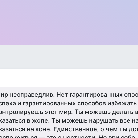
к
ир несправедлив. Нет гарантированных спо
спеха и гарантированных способов избежать 
онтролируешь этот мир. Ты можешь делать в
казаться в жопе. Ты можешь нарушать все на
казаться на коне. Единственное, о чем ты д
еспокоиться — это о честности. Не ври себе.