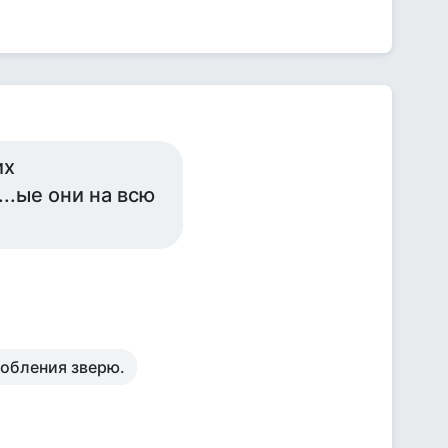
их
....ые они на всю
добления зверю.