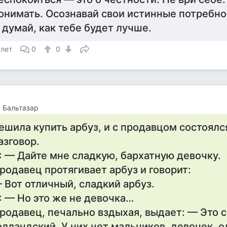
онимать. Осознавай свои истинные потребнос
 думай, как тебе будет лучше.
 лет
0
0
 Бальтазар
ешила купить арбуз, и с продавцом состоял
азговор.
: — Дайте мне сладкую, бархатную девочку.
родавец протягивает арбуз и говорит:
 Вот отличный, сладкий арбуз.
: — Но это же не девочка…
родавец, печально вздыхая, выдает: — Это с
олландский. У них нет мальчиков, девочек, о