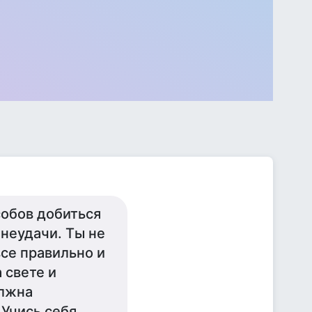
собов добиться
неудачи. Ты не
се правильно и
 свете и
олжна
 Учись себя