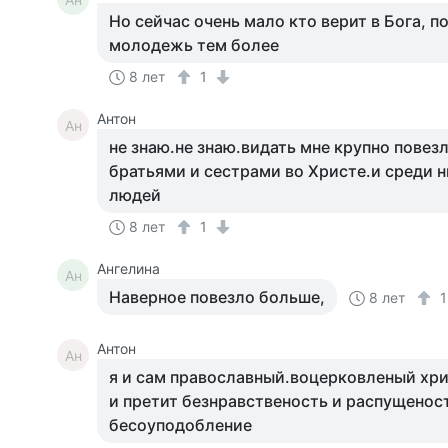
Но сейчас очень мало кто верит в Бога, п
молодежь тем более
8 лет
1
Антон
Ан
не знаю.не знаю.видать мне крупно повез
братьями и сестрами во Христе.и среди 
людей
8 лет
1
Ангелина
Ан
Наверное повезло больше,
8 лет
Антон
Ан
я и сам православный.воцерковленый хр
и претит безнравственость и распущеност
бесоуподобление