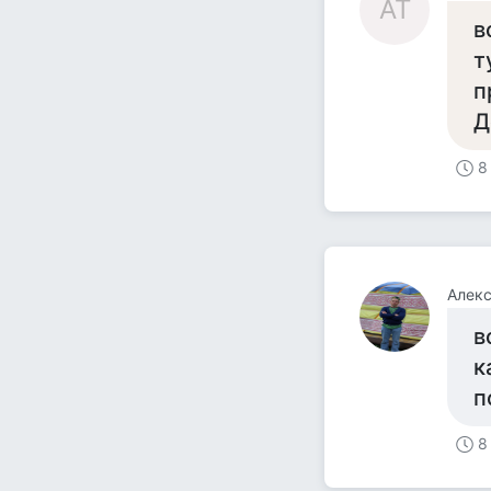
AT
в
т
п
Д
8
Алек
в
к
п
8