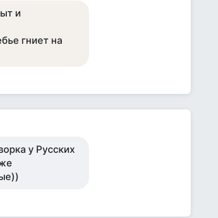
сыт и
бье гниет на
ворка у Русских
уже
ые))