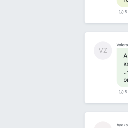
8
Valer
VZ
А
к
.
о
8
Ayaks