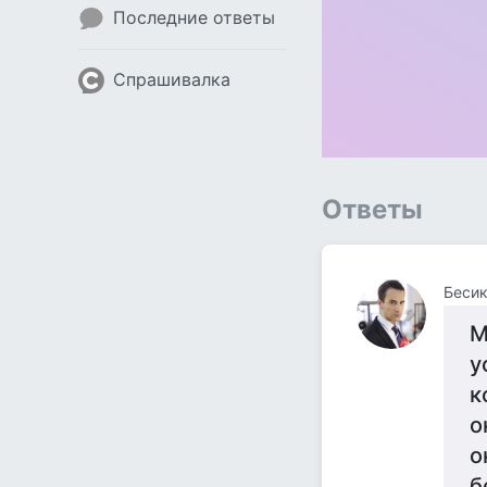
Последние ответы
Спрашивалка
Ответы
Беси
М
у
к
о
о
б