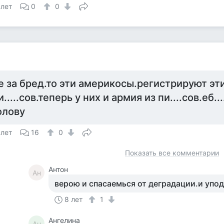
 лет
0
0
е за бред.то эти америкосы.регистрируют эт
и.....сов.теперь у них и армия из пи....сов.еб..
олову
 лет
16
0
Показать все комментарии
Антон
Ан
верою и спасаемься от деградации.и упо
8 лет
1
Ангелина
Ан