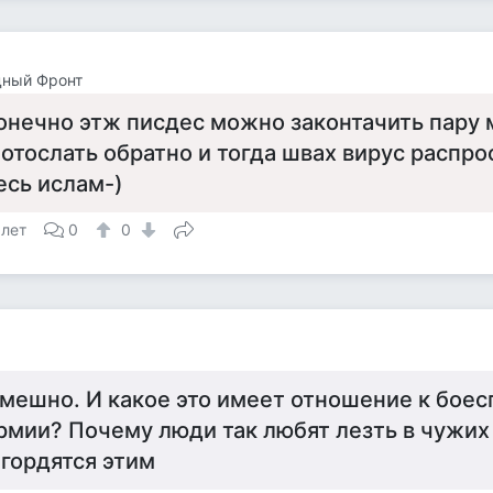
дный Фронт
онечно этж писдес можно законтачить пару
 отослать обратно и тогда швах вирус распро
есь ислам-)
 лет
0
0
мешно. И какое это имеет отношение к бое
рмии? Почему люди так любят лезть в чужих
 гордятся этим