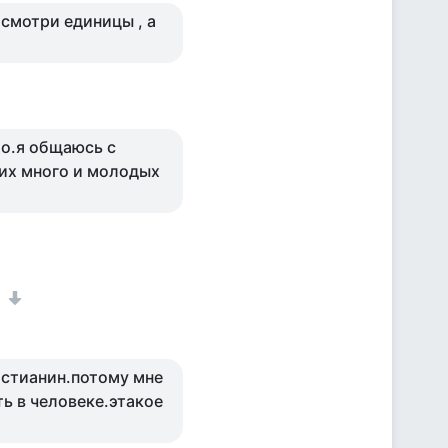
осмотри единицы , а
ло.я общаюсь с
них много и молодых
1
истианин.потому мне
ь в человеке.этакое