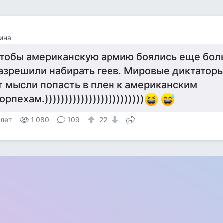
ина
тобы американскую армию боялись еще боль
азрешили набирать геев. Мировые диктатор
т мысли попасть в плен к американским
орпехам.)))))))))))))))))))))))))
 лет
1 080
109
22