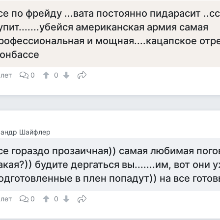
се по фрейду ...вата постоянно пидарасит ..с
упит.......убейся американская армия самая
рофессиональная и мощная....кацапское отре
онбассе
 лет
0
0
сандр Шайфлер
се гораздо прозаичная)) самая любимая пого
акая?)) будите дергаться вы.......им, вот они 
одготовленные в плен попадут)) на все готов
 лет
0
0