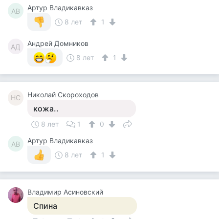
Артур Владикавказ
АВ
8 лет
1
Андрей Домников
АД
8 лет
1
Николай Скороходов
НС
кожа..
8 лет
1
0
Артур Владикавказ
АВ
8 лет
1
Владимир Асиновский
Спина