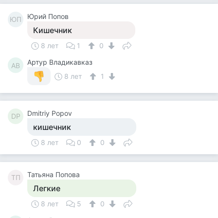
Юрий Попов
ЮП
Кишечник
8 лет
1
0
Артур Владикавказ
АВ
8 лет
1
Dmitriy Popov
DP
кишечник
8 лет
0
0
Татьяна Попова
ТП
Легкие
8 лет
5
0