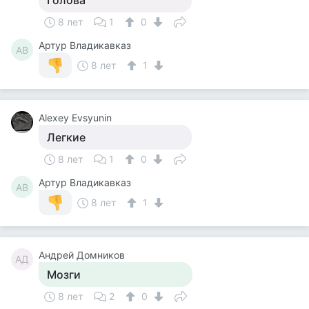
Голова
8 лет
1
0
Артур Владикавказ
АВ
8 лет
1
Alexey Evsyunin
Легкие
8 лет
1
0
Артур Владикавказ
АВ
8 лет
1
Андрей Домников
АД
Мозги
8 лет
2
0