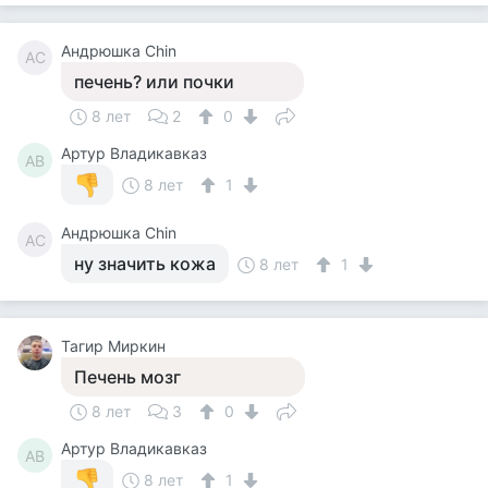
Андрюшка Chin
АC
печень? или почки
8 лет
2
0
Артур Владикавказ
АВ
8 лет
1
Андрюшка Chin
АC
ну значить кожа
8 лет
1
Тагир Миркин
Печень мозг
8 лет
3
0
Артур Владикавказ
АВ
8 лет
1