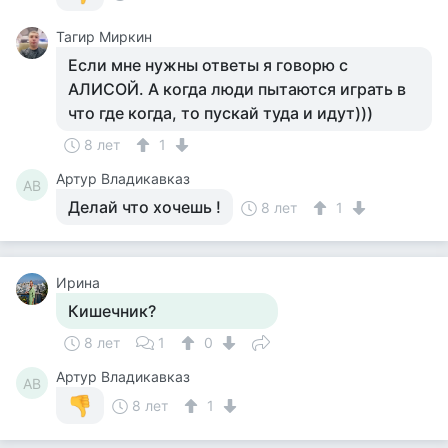
Тагир Миркин
Если мне нужны ответы я говорю с
АЛИСОЙ. А когда люди пытаются играть в
что где когда, то пускай туда и идут)))
8 лет
1
Артур Владикавказ
АВ
Делай что хочешь !
8 лет
1
Ирина
Кишечник?
8 лет
1
0
Артур Владикавказ
АВ
8 лет
1