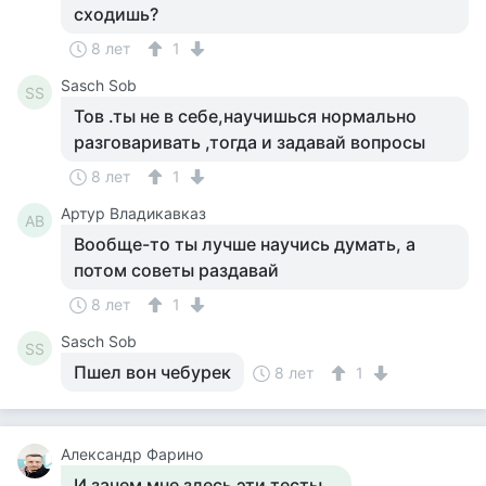
сходишь?
8 лет
1
Sasch Sob
SS
Тов .ты не в себе,научишься нормально
разговаривать ,тогда и задавай вопросы
8 лет
1
Артур Владикавказ
АВ
Вообще-то ты лучше научись думать, а
потом советы раздавай
8 лет
1
Sasch Sob
SS
Пшел вон чебурек
8 лет
1
Александр Фарино
И зачем мне здесь эти тесты...