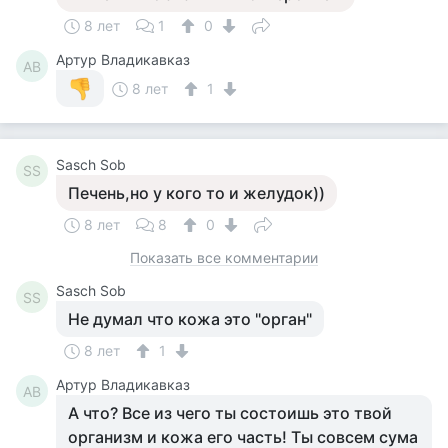
8 лет
1
0
Артур Владикавказ
АВ
8 лет
1
Sasch Sob
SS
Печень,но у кого то и желудок))
8 лет
8
0
Показать все комментарии
Sasch Sob
SS
Не думал что кожа это "орган"
8 лет
1
Артур Владикавказ
АВ
А что? Все из чего ты состоишь это твой
организм и кожа его часть! Ты совсем сума