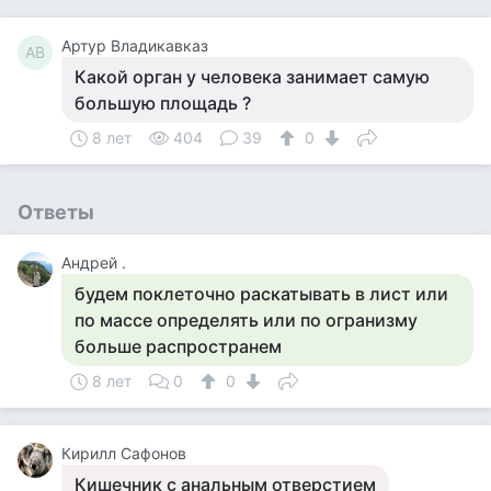
Артур Владикавказ
АВ
Какой орган у человека занимает самую
большую площадь ?
8 лет
404
39
0
Ответы
Андрей .
будем поклеточно раскатывать в лист или
по массе определять или по огранизму
больше распространем
8 лет
0
0
Кирилл Сафонов
Кишечник с анальным отверстием