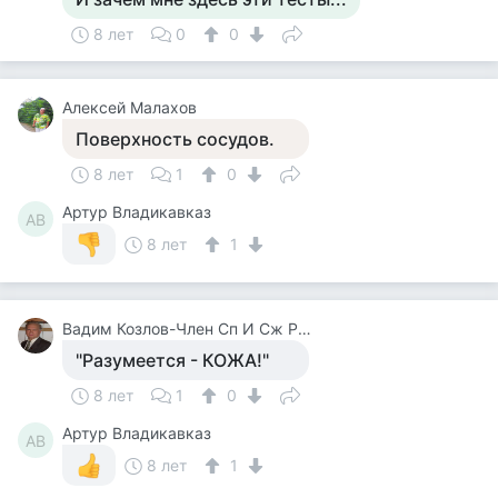
8 лет
0
0
Алексей Малахов
Поверхность сосудов.
8 лет
1
0
Артур Владикавказ
АВ
8 лет
1
Вадим Козлов-Член Сп И Сж России.будут Вопросы -Звоните 8 926 571 18 95
"Разумеется - КОЖА!"
8 лет
1
0
Артур Владикавказ
АВ
8 лет
1