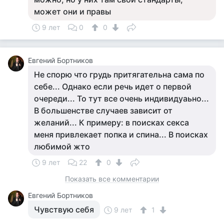
может они и правы
9 лет
0
0
Евгений Бортников
Не спорю что грудь притягательна сама по
себе... Однако если речь идет о первой
очереди... То тут все очень индивидуаьно...
В большенстве случаев зависит от
желаний... К примеру: в поисках секса
меня привлекает попка и спина... В поисках
любимой жто
9 лет
22
0
Показать все комментарии
Евгений Бортников
Чувствую себя
9 лет
1