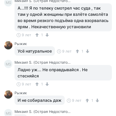
Михаил S. (Острая Недостаточность Сказочных Событий В Моей Жизни )
МS
А...!!! Я по телеку смотрел час суда , так
там у одной женщины при взлёте самолёта
во время резкого подъёма одна взорвалась
прям . Некачественную установили
9 лет
1
Рыжик
Усё натуральное
9 лет
1
Михаил S. (Острая Недостаточность Сказочных Событий В Моей Жизни )
МS
Ладно уж... Не оправдывайся . Не
стесняйся
9 лет
1
Рыжик
И не собиралась даж
9 лет
1
Михаил S. (Острая Недостаточность Сказочных Событий В Моей Жизни )
МS