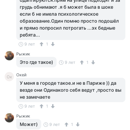
одаптируются.прям на улице подходят и за
грудь обнимают .я б может была в шоке
если б не имела психологическое
образование.Один помню просто подошёл
и прямо попросил потрогать ...эх бедные
ребята...
9 лет
1
Рыжик
Это где такое)
9 лет
1
Окей
Ок
У меня в городе такое.и не в Париже )) да
везде они Одинакого себя ведут ,просто вы
не замечаете
9 лет
1
Рыжик
Может)
9 лет
1