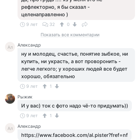
рефлекторно, я бы сказал -
целенаправленно )
9 лет
32
0
Показать все комментарии
Александр
Ал
ну и молодец, счастье, понятие зыбкое, ни
купить, ни украсть, а вот проворонить -
легче легкого; у хороших людей все будет
хорошо, обязательно
9 лет
1
Рыжик
И у вас) ток с фото надо чё-то придумать))
9 лет
1
Александр
Ал
https://www.facebook.com/al.pister?fref=nf