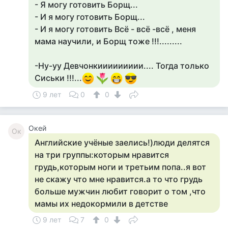
- Я могу готовить Борщ...
- И я могу готовить Борщ...
- И я могу готовить Всё - всё -всё , меня
мама научили, и Борщ тоже !!!.........
-Ну-уу Девчонкиииииииии.... Тогда только
Сиськи !!!...
9 лет
0
0
Окей
Ок
Английские учёные заелись!)люди делятся
на три группы:которым нравится
грудь,которым ноги и третьим попа..я вот
не скажу что мне нравится.а то что грудь
больше мужчин любит говорит о том ,что
мамы их недокормили в детстве
9 лет
7
0