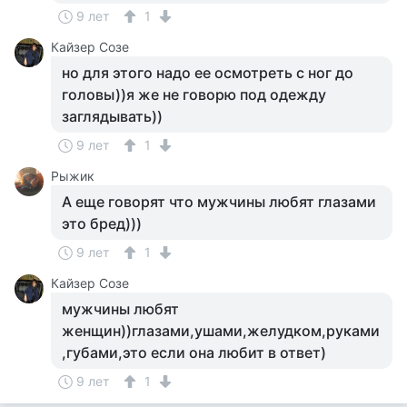
9 лет
1
Кайзер Созе
но для этого надо ее осмотреть с ног до
головы))я же не говорю под одежду
заглядывать))
9 лет
1
Рыжик
А еще говорят что мужчины любят глазами
это бред)))
9 лет
1
Кайзер Созе
мужчины любят
женщин))глазами,ушами,желудком,руками
,губами,это если она любит в ответ)
9 лет
1