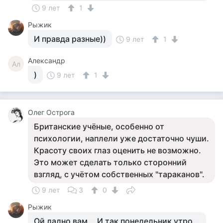
9 лет
1
Рыжик
И правда разные))
9 лет
1
Александр
Ал
)
9 лет
1
Олег Острога
Британские учёные, особенно от
психологии, наплели уже достаточно чуши.
Красоту своих глаз оценить не возможно.
Это может сделать только сторонний
взгляд, с учётом собственных "тараканов".
9 лет
3
0
Рыжик
Ой ладно вам... И так понедельник утро...