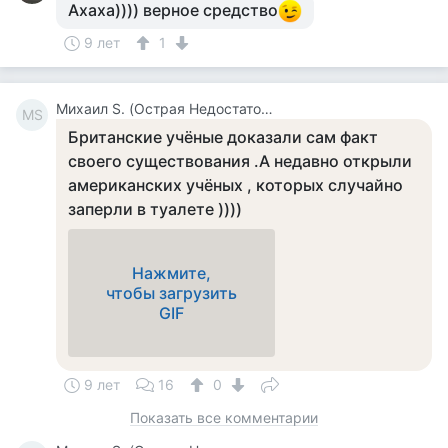
Ахаха)))) верное средство
9 лет
1
Михаил S. (Острая Недостаточность Сказочных Событий В Моей Жизни )
МS
Британские учёные доказали сам факт
своего существования .А недавно открыли
американских учёных , которых случайно
заперли в туалете ))))
Нажмите,
чтобы загрузить
GIF
9 лет
16
0
Показать все комментарии