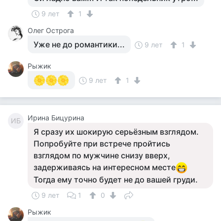
9 лет
1
Олег Острога
Уже не до романтики...
9 лет
1
Рыжик
9 лет
1
Ирина Бицурина
ИБ
Я сразу их шокирую серьёзным взглядом.
Попробуйте при встрече пройтись
взглядом по мужчине снизу вверх,
задерживаясь на интересном месте
Тогда ему точно будет не до вашей груди.
9 лет
1
0
Рыжик