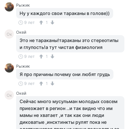
Рыжик
Ну у каждого свои тараканы в голове))
9 лет
1
Окей
Ок
Это не тараканы!тараканы это стереотипы
и глупость!а тут чистая физиология
9 лет
1
Рыжик
Я про причины почему они любят грудь
9 лет
1
Окей
Ок
Сейчас много мусульман молодых совсем
приезжает в регион ..и так видно что им
мамы не хватает ,и так как они люди
диковатые ,инсктинкты рулят пока не