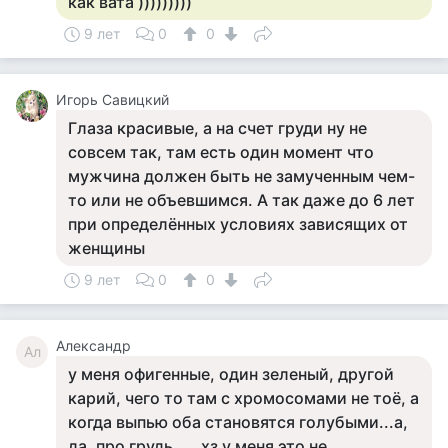
как вата )))))))))
9 лет
0
0
Игорь Савицкий
Глаза красивые, а на счет груди ну не
совсем так, там есть один момент что
мужчина должен быть не замученным чем-
то или не объевшимся. А так даже до 6 лет
при определённых условиях зависящих от
женщины
9 лет
0
0
Александр
Ал
у меня офигенные, один зеленый, другой
карий, чего то там с хромосомами не тоё, а
когда выпью оба становятся голубыми...а,
да, про грудь .... хз у меня это не