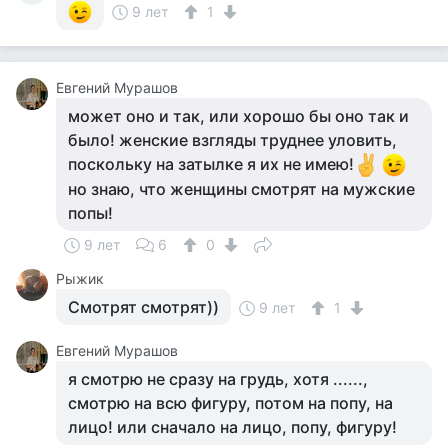
9 лет
1
Евгений Мурашов
может оно и так, или хорошо бы оно так и
было! женские взгляды труднее уловить,
поскольку на затылке я их не имею!
но знаю, что женщины смотрят на мужские
попы!
9 лет
6
0
Рыжик
Смотрят смотрят))
9 лет
1
Евгений Мурашов
я смотрю не сразу на грудь, хотя ......,
смотрю на всю фигуру, потом на попу, на
лицо! или сначало на лицо, попу, фигуру!