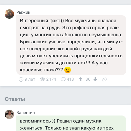
Рыжик
Интересный факт)) Все муж­чи­ны сна­чала
смот­рят на грудь. Это реф­лектор­ная ре­ак­
ция, у мно­гих она аб­со­лют­но не­умыш­ленна.
Британские учёные оп­ре­дели­ли, что ми­нут­
ное со­зер­ца­ние жен­ской гру­ди каж­дый
день мо­жет уве­личить про­дол­жи­тель­ность
жиз­ни муж­чи­ны до пя­ти лет!!! А у вас
красивые глаза???
9 лет
2 174
413
30
Ответы
Валентин
вспомнилось )) Решил один мужик
жениться. Только не знал какую из трех