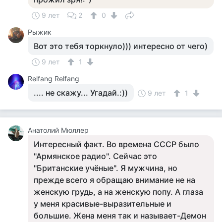
9 лет
2
0
Рыжик
Вот это тебя торкнуло))) интересно от чего)
9 лет
1
Relfang Relfang
.... не скажу... Угадай.:))
9 лет
1
Анатолий Мюллер
Интересный факт. Во времена СССР было
"Армянское радио". Сейчас это
"Британские учёные". Я мужчина, но
прежде всего я обращаю внимание не на
женскую грудь, а на женскую попу. А глаза
у меня красивые-выразительные и
большие. Жена меня так и называет-Демон