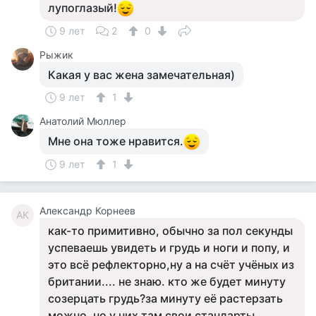
лупоглазый!
9 лет
2
0
Рыжик
Какая у вас жена замечательная)
9 лет
1
Анатолий Мюллер
Мне она тоже нравится.
9 лет
1
Александр Корнеев
АК
как-то примитивно, обычно за пол секунды
успеваешь увидеть и грудь и ноги и попу, и
это всё рефлекторно,ну а на счёт учёных из
британии.... не знаю. кто же будет минуту
созерцать грудь?за минуту её растерзать
можно, но у них там свои стандарты,