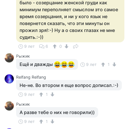
было - созерцание женской груди как
минимум переполняет смыслом это самое
время созерцания, и ни у кого язык не
повернется сказать, что эти минуты он
прожил зря!:-) Ну а о своих глазах не мне
судить.:-))
9 лет
6
0
Рыжик
Ещё и дважды
9 лет
1
Relfang Relfang
Не-не. Во втором я еще вопрос дописал.:-)
9 лет
1
Рыжик
А разве тебе о них не говорили))
9 лет
1