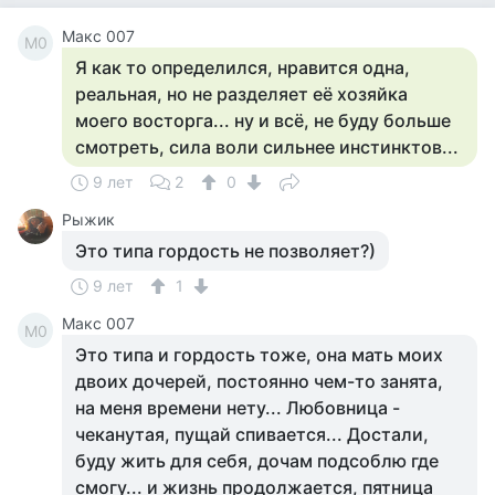
Макс 007
М0
Я как то определился, нравится одна,
реальная, но не разделяет её хозяйка
моего восторга... ну и всё, не буду больше
смотреть, сила воли сильнее инстинктов...
9 лет
2
0
Рыжик
Это типа гордость не позволяет?)
9 лет
1
Макс 007
М0
Это типа и гордость тоже, она мать моих
двоих дочерей, постоянно чем-то занята,
на меня времени нету... Любовница -
чеканутая, пущай спивается... Достали,
буду жить для себя, дочам подсоблю где
смогу... и жизнь продолжается, пятница