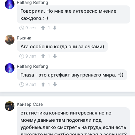
Relfang Relfang
Говорили. Но мне же интересно мнение
каждого.:-)
9 лет
1
Рыжик
Ага особенно когда они за очками)
9 лет
1
Relfang Relfang
Глаза - это артефакт внутреннего мира.:-))
9 лет
1
Кайзер Созе
статистика конечно интересная,но по
моему данные там подогнали под
удобные.легко смотреть на грудь,если есть
декольте или футболочка такая,а если нет?