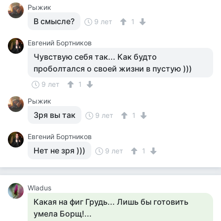
Рыжик
В смысле?
9 лет
1
Евгений Бортников
Чувствую себя так... Как будто
проболтался о своей жизни в пустую )))
9 лет
1
Рыжик
Зря вы так
9 лет
1
Евгений Бортников
Нет не зря )))
9 лет
1
Wladus
Какая на фиг Грудь... Лишь бы готовить
умела Борщ!...