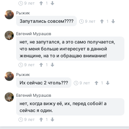
9 лет
1
Рыжик
Запутались совсем????
9 лет
1
Евгений Мурашов
нет, не запутался, а это само получается,
что меня больше интересует в данной
женщине, на то и обращаю внимание!
9 лет
1
Рыжик
Их сейчас 2 чтоль???
9 лет
1
Евгений Мурашов
нет, когда вижу её, их, перед собой! а
сейчас я один.
9 лет
1