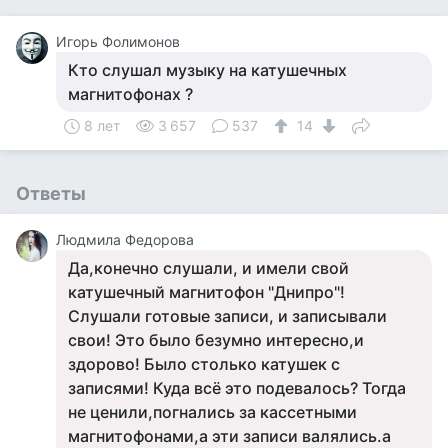
Игорь Фолимонов
Кто слушал музыку на катушечных
магнитофонах ?
8 лет
3 657
537
14
Ответы
Людмила Федорова
Да,конечно слушали, и имели свой
катушечный магнитофон "Днипро"!
Слушали готовые записи, и записывали
свои! Это было безумно интересно,и
здорово! Было столько катушек с
записями! Куда всё это подевалось? Тогда
не ценили,погнались за кассетными
магнитофонами,а эти записи валялись.а