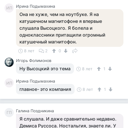
Ирина Подымахина
ИП
Она не хуже, чем на ноутбуке. Я на
катушечном магнитофоне я впервые
слушала Высоцкого. Я болела и
одноклассники притащили огромный
катушечный магнитофон.
8 лет
2
0
Игорь Фолимонов
Ну Высоцкий это тема
8 лет
1
Ирина Подымахина
ИП
главное- это компания
8 лет
1
Галина Поздникина
ГП
Я слушала. И даже сравнительно недавно.
Демиса Руссоса. Ностальгия, знаете ли. У