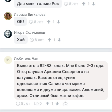
Для меня только Рок
8 лет
1
Лариса Виткалова
ОК!
8 лет
1
Игорь Фолимонов
Хой
8 лет
1
Любитель Чая
ЛЧ
Было это в 82-83 годах. Мне было 2-3 года.
Отец слушал Аркадия Северного на
катушках. Вскоре отец купил
однокассетник Санио с четырьмя
колонками и двумя пищалками. Алюминий,
хром. Отличный был магнитофон.
5 лет
0
1