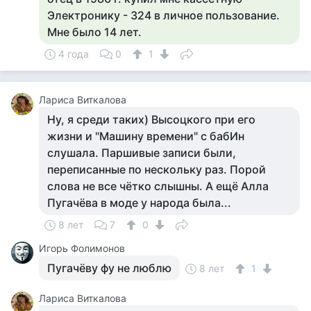
Электронику - 324 в личное пользование.
Мне было 14 лет.
4 года
0
1
Лариса Виткалова
Ну, я среди таких) Высоцкого при его
жизни и "Машину времени" с бабИн
слушала. Паршивые записи были,
переписанные по нескольку раз. Порой
слова не все чётко слышны. А ещё Алла
Пугачёва в моде у народа была...
8 лет
7
0
Игорь Фолимонов
Пугачёву фу не люблю
8 лет
1
Лариса Виткалова