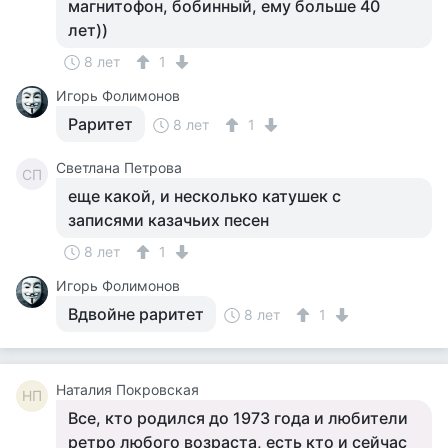
магнитофон, бобинный, ему больше 40
лет))
8 лет
1
Игорь Фолимонов
Раритет
8 лет
1
Светлана Петрова
СП
еще какой, и несколько катушек с
записями казачьих песен
8 лет
1
Игорь Фолимонов
Вдвойне раритет
8 лет
1
Наталия Покровская
НП
Все, кто родился до 1973 года и любители
ретро любого возраста, есть кто и сейчас