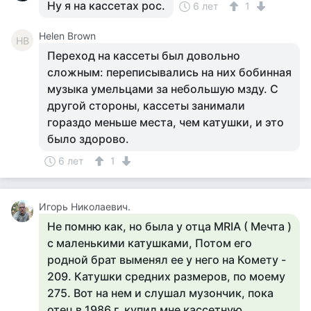
Ну я на кассетах рос.
6 лет
1
Helen Brown
HB
Переход на кассеты был довольно
сложным: переписывались на них бобинная
музыка умельцами за небольшую мзду. С
другой стороны, кассеты занимали
гораздо меньше места, чем катушки, и это
было здорово.
6 лет
1
Игорь Николаевич.
Не помню как, но была у отца MRIA ( Mечта )
с маленькими катушками, Потом его
родной брат выменял ее у него на Комету -
209. Катушки средних размеров, по моему
275. Вот на нем и слушал музончик, пока
отец в 1986 г. купил мне кассетную