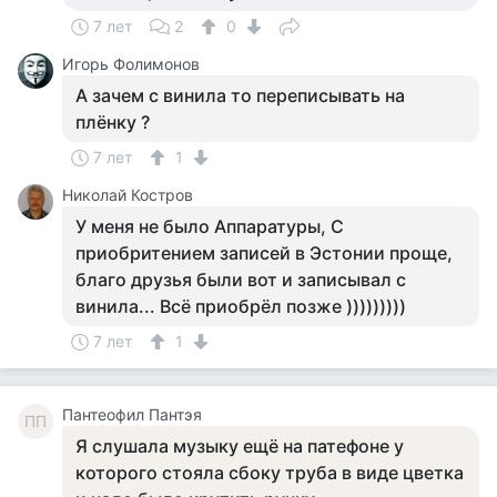
7 лет
2
0
Игорь Фолимонов
А зачем с винила то переписывать на
плёнку ?
7 лет
1
Николай Костров
У меня не было Аппаратуры, С
приобритением записей в Эстонии проще,
благо друзья были вот и записывал с
винила... Всё приобрёл позже )))))))))
7 лет
1
Пантеофил Пантэя
ПП
Я слушала музыку ещё на патефоне у
которого стояла сбоку труба в виде цветка