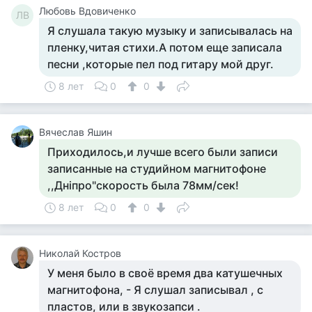
Любовь Вдовиченко
ЛВ
Я слушала такую музыку и записывалась на
пленку,читая стихи.А потом еще записала
песни ,которые пел под гитару мой друг.
8 лет
0
0
Вячеслав Яшин
Приходилось,и лучше всего были записи
записанные на студийном магнитофоне
,,Днiпро"скорость была 78мм/сек!
8 лет
0
0
Николай Костров
У меня было в своё время два катушечных
магнитофона, - Я слушал записывал , с
пластов, или в звукозапси .