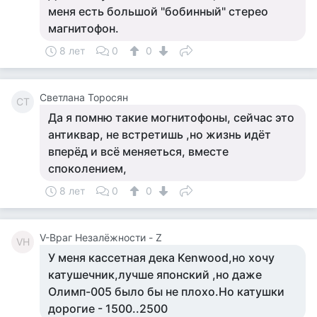
меня есть большой "бобинный" стерео
магнитофон.
8 лет
0
0
Светлана Торосян
СТ
Да я помню такие могнитофоны, сейчас это
антиквар, не встретишь ,но жизнь идёт
вперёд и всё меняеться, вместе
споколением,
8 лет
0
0
V-Враг Незалёжности - Z
VН
У меня кассетная дека Kenwood,но хочу
катушечник,лучше японский ,но даже
Олимп-005 было бы не плохо.Но катушки
дорогие - 1500..2500