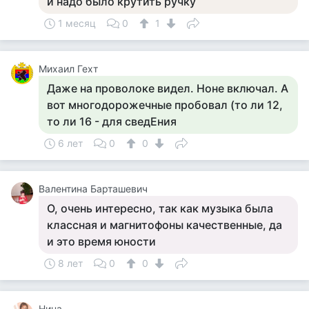
и надо было крутить ручку
1 месяц
0
1
Михаил Гехт
Даже на проволоке видел. Ноне включал. А
вот многодорожечные пробовал (то ли 12,
то ли 16 - для сведЕния
6 лет
0
0
Валентина Барташевич
О, очень интересно, так как музыка была
классная и магнитофоны качественные, да
и это время юности
8 лет
0
0
Нина