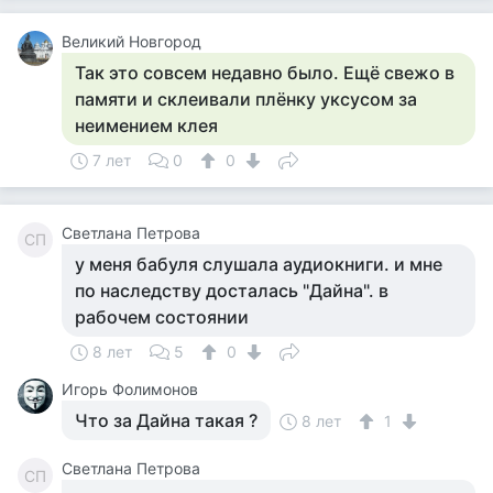
Великий Новгород
Так это совсем недавно было. Ещё свежо в
памяти и склеивали плёнку уксусом за
неимением клея
7 лет
0
0
Светлана Петрова
СП
у меня бабуля слушала аудиокниги. и мне
по наследству досталась "Дайна". в
рабочем состоянии
8 лет
5
0
Игорь Фолимонов
Что за Дайна такая ?
8 лет
1
Светлана Петрова
СП