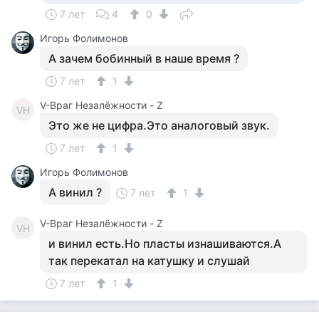
7 лет
4
0
Игорь Фолимонов
А зачем бобинный в наше время ?
7 лет
1
V-Враг Незалёжности - Z
VН
Это же не цифра.Это аналоговый звук.
7 лет
1
Игорь Фолимонов
А винил ?
7 лет
1
V-Враг Незалёжности - Z
VН
и винил есть.Но пласты изнашиваются.А
так перекатал на катушку и слушай
7 лет
1