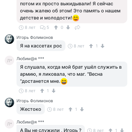
потом их просто выкидывали! Я сейчас
очень жалею об этом! Это память о нашем
детстве и молодости!
8 лет
5
0
Игорь Фолимонов
Я на кассетах рос
8 лет
1
Любим@я ***
Л*
Я слушала, когда мой брат ушёл служить в
армию, я ликовала, что маг. "Весна
"достанется мне.
8 лет
1
Игорь Фолимонов
Жестоко
8 лет
1
Любим@я ***
Л*
А Вы не служили , Игорь ?
8 лет
1