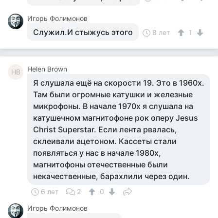
Игорь Фолимонов
Служил.И стыжусь этого
8 лет
1
Helen Brown
HB
Я слушала ещё на скорости 19. Это в 1960x.
Там были огромные катушки и железные
микрофоны. В начале 1970х я слушала на
катушечном магнитофоне рок оперу Jesus
Christ Superstar. Если лента рвалась,
склеивали ацетоном. Кассеты стали
появляться у нас в начале 1980х,
магнитофоны отечественные были
некачественные, барахлили через один.
6 лет
2
0
Игорь Фолимонов