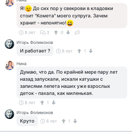
Я!
До сих пор у свекрови в кладовки
стоит "Комета" моего супруга. Зачем
хранит - непонятно!
8 лет
3
0
Игорь Фолимонов
И работает ?
8 лет
1
Нина
Думаю, что да. По крайней мере пару лет
назад запускали, искали катушки с
записями лепета наших уже взрослых
деток - пахала, как миленькая.
8 лет
1
Игорь Фолимонов
Круто
8 лет
1