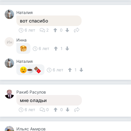
Наталия
вот спасибо
6 лет
2
0
Инна
Ин
6 лет
1
Наталия
6 лет
1
Ракиб Расулов
мне оладьи
6 лет
0
0
Ильяс Амиров