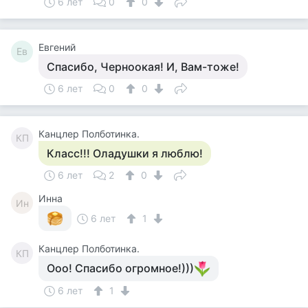
6 лет
0
0
Евгений
Ев
Спасибо, Черноокая! И, Вам-тоже!
6 лет
0
0
Канцлер Полботинка.
КП
Класс!!! Оладушки я люблю!
6 лет
2
0
Инна
Ин
6 лет
1
Канцлер Полботинка.
КП
Ооо! Спасибо огромное!)))
6 лет
1