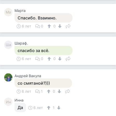
Марта
Ма
Спасибо. Взаимно.
6 лет
0
0
Шараф.
Ша
спасибо за всё.
6 лет
0
0
Андрей Вакула
со смятаной?)))
6 лет
1
0
Инна
Ин
Да
6 лет
1