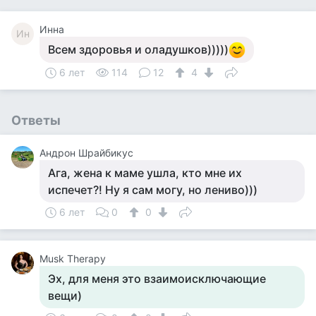
Инна
Ин
Всем здоровья и оладушков)))))
6 лет
114
12
4
Ответы
Андрон Шрайбикус
Ага, жена к маме ушла, кто мне их
испечет?! Ну я сам могу, но лениво)))
6 лет
0
0
Musk Therapy
Эх, для меня это взаимоисключающие
вещи)