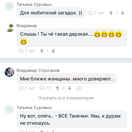
Татьяна Суровых
ТС
Для любителей загадок. ))
7 лет
1
Владимир
Слышь ! Ты чё такая дерзкая....
7 лет
1
Владимир Строганов
Мне ближе женщины .много доверяют..
7 лет
17
0
Показать все комментарии
Татьяна Суровых
ТС
Ну вот, опять.. - ВСЕ Танечки. Увы, к дурам
не отношусь.