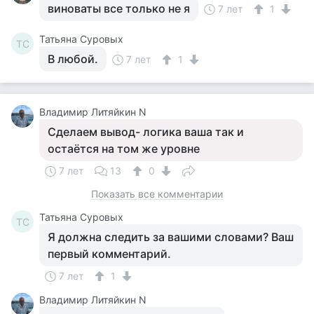
виноваты все только не я
7 лет
1
Татьяна Суровых
ТС
В любой.
7 лет
1
Владимир Литяйкин N
Сделаем вывод- логика ваша так и
остаётся на том же уровне
7 лет
13
0
Показать все комментарии
Татьяна Суровых
ТС
Я должна следить за вашими словами? Ваш
первый комментарий.
7 лет
1
Владимир Литяйкин N