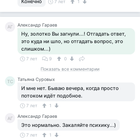
Конечно
7 лет
1
Александр Гараев
АГ
Ну, золотко Вы загнули...! Отгадать ответ,
это куда ни шло, но отгадать вопрос, это
слишком...)
7 лет
9
0
Показать все комментарии
Татьяна Суровых
ТС
И мне нет. Бываю вечера, когда просто
потоком идёт подобное.
7 лет
1
Александр Гараев
АГ
Это нормально. Закаляйте психику...)
7 лет
1