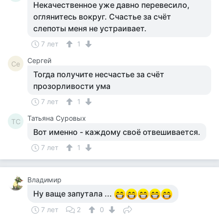
Некачественное уже давно перевесило,
оглянитесь вокруг. Счастье за счёт
слепоты меня не устраивает.
7 лет
1
Сергей
Се
Тогда получите несчастье за счёт
прозорливости ума
7 лет
1
Татьяна Суровых
ТС
Вот именно - каждому своё отвешивается.
7 лет
1
Владимир
Ну ваще запутала ...
7 лет
2
0