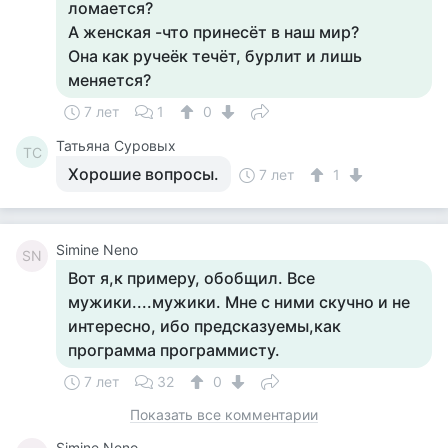
ломается?
А женская -что принесёт в наш мир?
Она как ручеёк течёт, бурлит и лишь
меняется?
7 лет
1
0
Татьяна Суровых
ТС
Хорошие вопросы.
7 лет
1
Simine Neno
SN
Вот я,к примеру, обобщил. Все
мужики....мужики. Мне с ними скучно и не
интересно, ибо предсказуемы,как
программа программисту.
7 лет
32
0
Показать все комментарии
Simine Neno