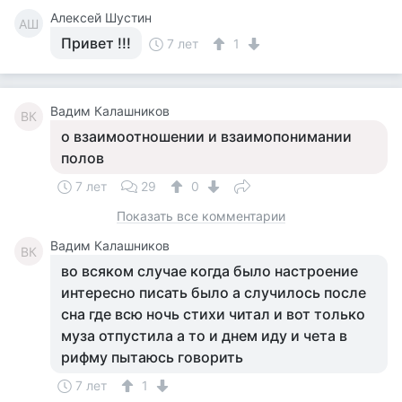
Алексей Шустин
АШ
Привет !!!
7 лет
1
Вадим Калашников
ВК
о взаимоотношении и взаимопонимании
полов
7 лет
29
0
Показать все комментарии
Вадим Калашников
ВК
во всяком случае когда было настроение
интересно писать было а случилось после
сна где всю ночь стихи читал и вот только
муза отпустила а то и днем иду и чета в
рифму пытаюсь говорить
7 лет
1