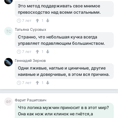
Это метод поддерживать свое мнимое
превосходство над всеми остальными.
7 лет
1
Татьяна Суровых
ТС
Странно, что небольшая кучка всегда
управляет подавляющим большинством.
7 лет
1
Геннадий Зернов
Одни лживые, наглые и циничные, другие
наивные и доверчивые, в этом вся причина.
7 лет
1
Фарит Рашитович
ФР
Что логика мужчин приносит в в этот мир?
Она как нож или клинок не гнётся,а