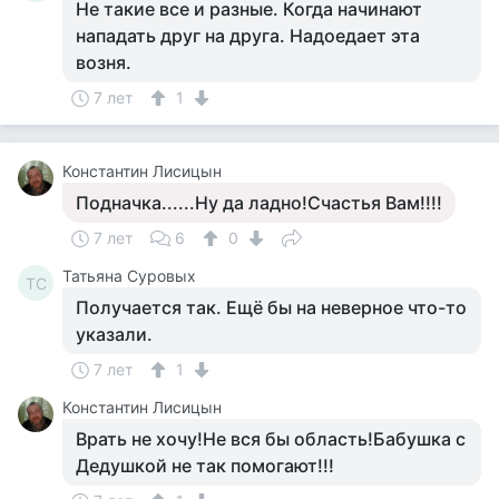
Не такие все и разные. Когда начинают
нападать друг на друга. Надоедает эта
возня.
7 лет
1
Константин Лисицын
Подначка......Ну да ладно!Счастья Вам!!!!
7 лет
6
0
Татьяна Суровых
ТС
Получается так. Ещё бы на неверное что-то
указали.
7 лет
1
Константин Лисицын
Врать не хочу!Не вся бы область!Бабушка с
Дедушкой не так помогают!!!