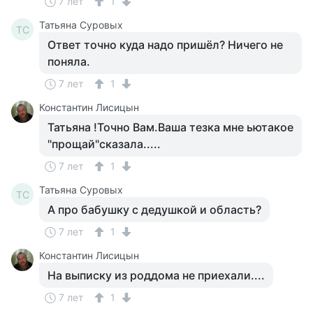
7 лет
1
Татьяна Суровых
ТС
Ответ точно куда надо пришёл? Ничего не
поняла.
7 лет
1
Константин Лисицын
Татьяна !Точно Вам.Ваша тезка мне ьютакое
"прощай"сказала.....
7 лет
1
Татьяна Суровых
ТС
А про бабушку с дедушкой и область?
7 лет
1
Константин Лисицын
На выписку из роддома не приехали....
7 лет
1