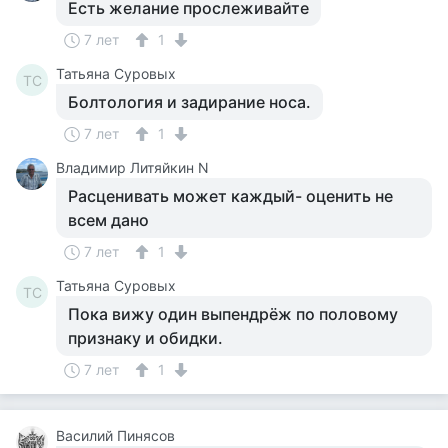
Есть желание прослеживайте
7 лет
1
Татьяна Суровых
ТС
Болтология и задирание носа.
7 лет
1
Владимир Литяйкин N
Расценивать может каждый- оценить не
всем дано
7 лет
1
Татьяна Суровых
ТС
Пока вижу один выпендрёж по половому
признаку и обидки.
7 лет
1
Василий Пинясов