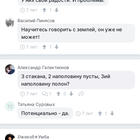
У них свои радости. И проблемы.
7 лет
1
Василий Пинясов
Научитесь говорить с землей, он уже не
может!
7 лет
1
Александр Галактионов
3 стакана, 2 наполовину пусты, 3ий
наполовину полон?
7 лет
1
0
Татьяна Суровых
ТС
Потенциально - да.
7 лет
1
ⅅжекоб✭Умба