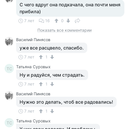
С чего вдруг она подкачала, она почти меня
прибила)
7 лет
16
0
Показать все комментарии
Василий Пинясов
уже все расцвело, спасибо.
7 лет
1
Татьяна Суровых
ТС
Ну и радуйся, чем страдать.
7 лет
1
Василий Пинясов
Нужно это делать, чтоб все радовались!
7 лет
1
Татьяна Суровых
ТС