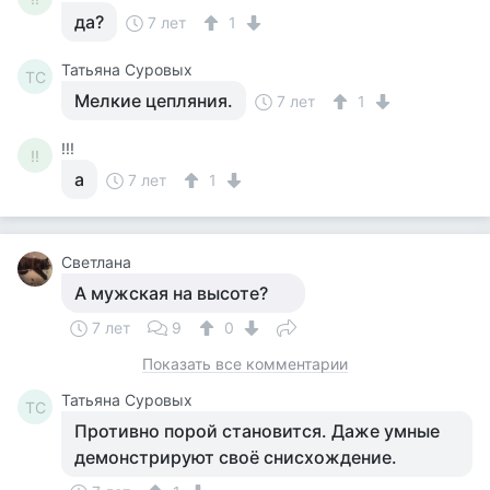
да?
7 лет
1
Татьяна Суровых
ТС
Мелкие цепляния.
7 лет
1
!!!
!!
а
7 лет
1
Светлана
А мужская на высоте?
7 лет
9
0
Показать все комментарии
Татьяна Суровых
ТС
Противно порой становится. Даже умные
демонстрируют своё снисхождение.