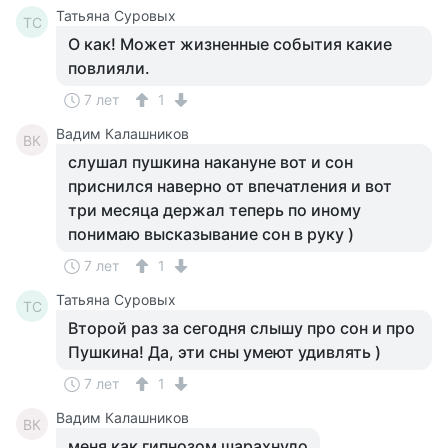
Татьяна Суровых
ТС
О как! Может жизненные события какие
повлияли.
7 лет
1
Вадим Калашников
ВК
слушал пушкина накануне вот и сон
приснился наверно от впечатления и вот
три месяца держал теперь по иному
понимаю высказывание сон в руку )
7 лет
1
Татьяна Суровых
ТС
Второй раз за сегодня слышу про сон и про
Пушкина! Да, эти сны умеют удивлять )
7 лет
1
Вадим Калашников
ВК
меня как гипнозом шарахнуло