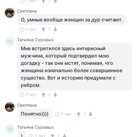
7 лет
1
Светлана
О, умные вообще женщин за дур считают.
7 лет
1
Татьяна Суровых
ТС
Мне встретился здесь интересный
мужчина, который подтвердил мою
догадку - так они мстят, понимая, что
женщина изначально более совершенное
существо. Вот и историю придумали с
ребром.
7 лет
1
Светлана
Понятно))))
7 лет
1
Татьяна Суровых
ТС
)
7 лет
1