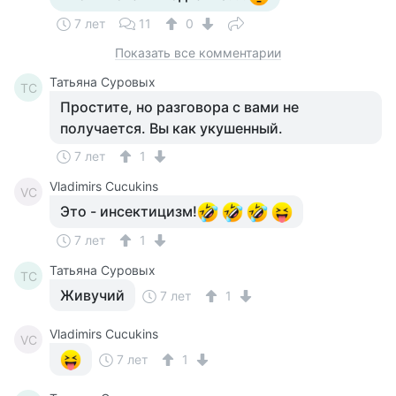
7 лет
11
0
Показать все комментарии
Татьяна Суровых
ТС
Простите, но разговора с вами не
получается. Вы как укушенный.
7 лет
1
Vladimirs Cucukins
VC
Это - инсектицизм!
7 лет
1
Татьяна Суровых
ТС
Живучий
7 лет
1
Vladimirs Cucukins
VC
7 лет
1