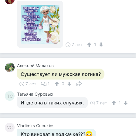
7 лет
1
Алексей Малахов
Существует ли мужская логика?
7 лет
1
0
Татьяна Суровых
ТС
И где она в таких случаях.
7 лет
1
Vladimirs Cucukins
VC
Кто виноват в подкачке???