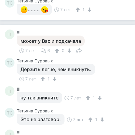
Татьяна Суровых
ТС
........
7 лет
1
!!!
!!
может у Вас и подкачала
7 лет
6
0
Татьяна Суровых
ТС
Дерзить легче, чем вникнуть.
7 лет
1
!!!
!!
ну так вникните
7 лет
1
Татьяна Суровых
ТС
Это не разговор.
7 лет
1
!!!
!!