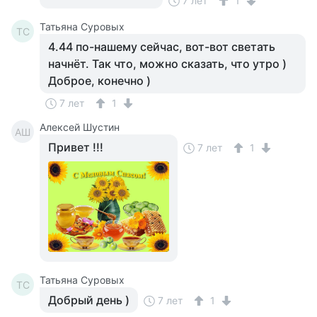
7 лет
1
Татьяна Суровых
ТС
4.44 по-нашему сейчас, вот-вот светать
начнёт. Так что, можно сказать, что утро )
Доброе, конечно )
7 лет
1
Алексей Шустин
АШ
Привет !!!
7 лет
1
Татьяна Суровых
ТС
Добрый день )
7 лет
1