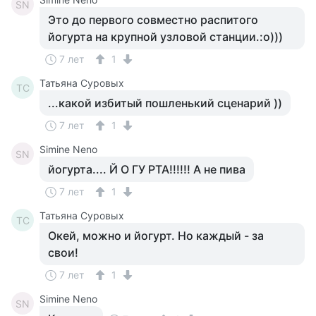
SN
Это до первого совместно распитого
йогурта на крупной узловой станции.:о)))
7 лет
1
Татьяна Суровых
ТС
...какой избитый пошленький сценарий ))
7 лет
1
Simine Neno
SN
йогурта.... Й О ГУ РТА!!!!!! А не пива
7 лет
1
Татьяна Суровых
ТС
Окей, можно и йогурт. Но каждый - за
свои!
7 лет
1
Simine Neno
SN