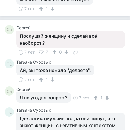
7 лет
1
Сергей
Се
Послушай женщину и сделай всё
наоборот.?
7 лет
7
0
Татьяна Суровых
ТС
Ай, вы тоже немало "делаете".
7 лет
1
Сергей
Се
Я не угодал вопрос.?
7 лет
1
Татьяна Суровых
ТС
Где логика мужчин, когда они пишут, что
знают женщин, с негативным контекстом.