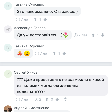
Татьяна Суровых
ТС
Это ненормально. Стараюсь. )
7 лет
1
Александр Гараев
АГ
Да уж постарайтесь...)
7 лет
1
Татьяна Суровых
ТС
7 лет
1
Сергей Янков
СЯ
??? Даже представить не возможно в какой
из полемик могла бы женщина
подкачать???)
7 лет
2
0
Андрей Омеляненко