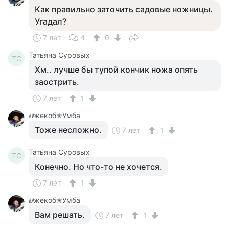
Как правильно заточить садовые ножницы.
Угадал?
7 лет
4
0
Татьяна Суровых
ТС
Хм.. лучше бы тупой кончик ножа опять
заострить.
7 лет
1
ⅅжекоб✭Умба
Тоже несложно.
7 лет
1
Татьяна Суровых
ТС
Конечно. Но что-то не хочется.
7 лет
1
ⅅжекоб✭Умба
Вам решать.
7 лет
1