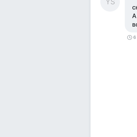
YS
с
А
в
6