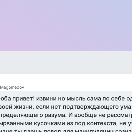
 Magomedov
юба привет! извини но мысль сама по себе о
воей жизни, если нет подтверждающего ума
пределяющего разума. И вообще не рассмат
ырванными кусочками из под контекста, не у
наче ты даешь повод для манипуляции созна