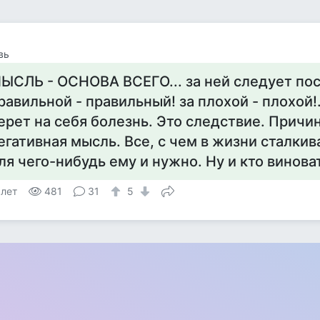
вь
ЫСЛЬ - ОСНОВА ВСЕГО... за ней следует пос
равильной - правильный! за плохой - плохой!
ерет на себя болезнь. Это следствие. Причи
егативная мысль. Все, с чем в жизни сталкив
ля чего-нибудь ему и нужно. Ну и кто винова
 лет
481
31
5