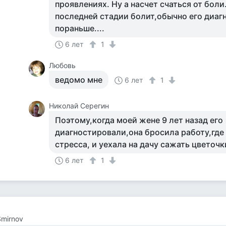
проявлениях. Ну а насчет счаться от боли.
последней стадии болит,обычно его диа
пораньше....
6 лет
1
Любовь
ведомо мне
6 лет
1
Николай Серегин
Поэтому,когда моей жене 9 лет назад его
диагностировали,она бросила работу,где
стресса, и уехала на дачу сажать цветочки
6 лет
1
Smirnov