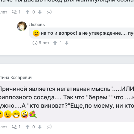
 лет
1
0
Любовь
на то и вопрос! а не утверждение.... п
6 лет
1
тина Косаревич
Причиной является негативная мысль".....ИЛИ
риппозного соседа.... Так что "берем" "что ...
ужно....А "кто виноват?"Еще,по моему, ни кто 
 лет
1
0