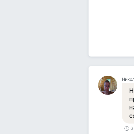
Никол
Н
п
н
с
6