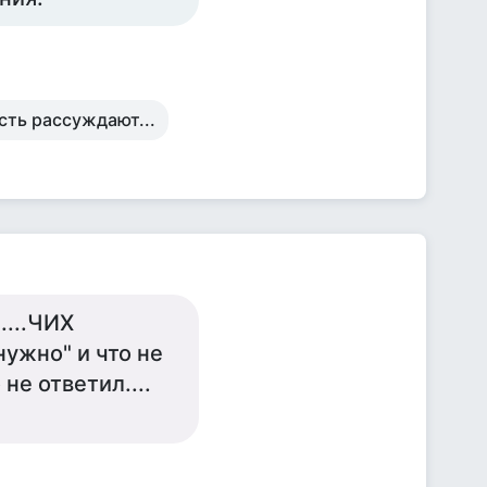
усть рассуждают...
....ЧИХ
.нужно" и что не
не ответил....