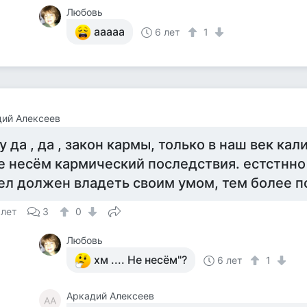
Любовь
ааааа
6 лет
1
ий Алексеев
у да , да , закон кармы, только в наш век кал
е несём кармический последствия. естстнн
ел должен владеть своим умом, тем более 
 лет
3
0
Любовь
хм .... Не несём"?
6 лет
1
Аркадий Алексеев
АА