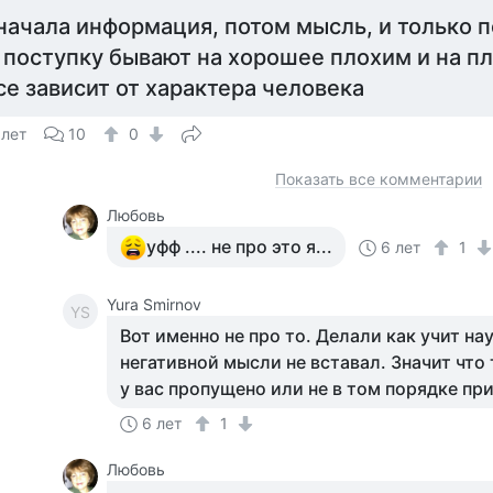
начала информация, потом мысль, и только п
 поступку бывают на хорошее плохим и на п
се зависит от характера человека
 лет
10
0
Показать все комментарии
Любовь
уфф .... не про это я...
6 лет
1
Yura Smirnov
YS
Вот именно не про то. Делали как учит на
негативной мысли не вставал. Значит что 
у вас пропущено или не в том порядке пр
6 лет
1
Любовь