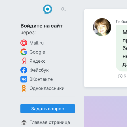
Любо
Войдите на сайт
М
через:
п
Mail.ru
б
Google
н
Яндекс
д
Фейсбук
6
ВКонтакте
Одноклассники
Задать вопрос
Главная страница