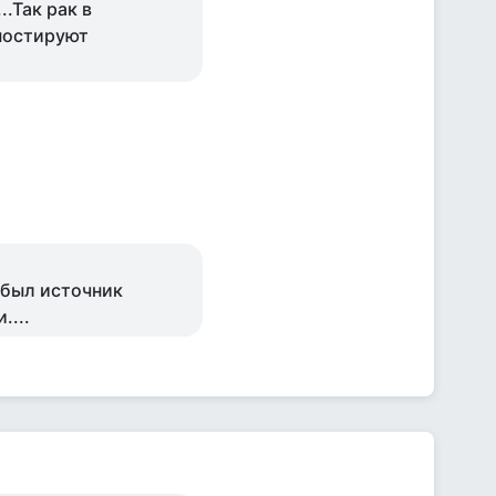
..Так рак в
гностируют
 был источник
....