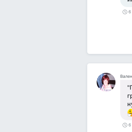
6
Вален
"
г
н
6