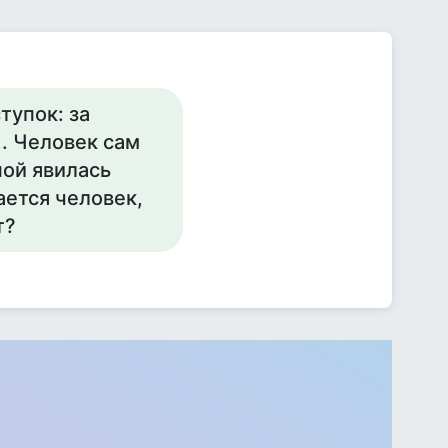
тупок: за
.. Человек сам
ной явилась
ается человек,
т?