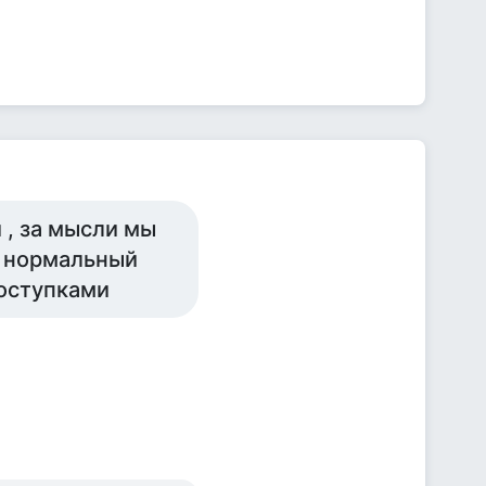
и , за мысли мы
о нормальный
поступками