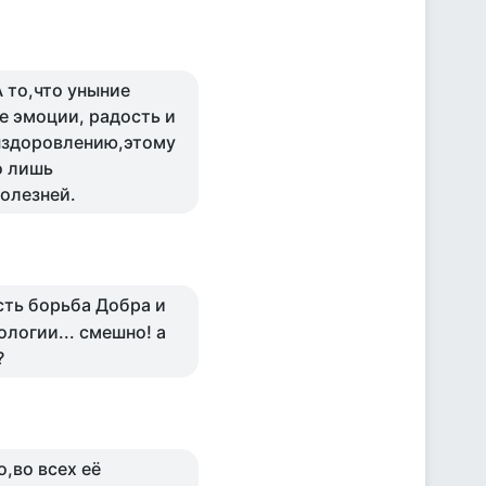
А то,что уныние
е эмоции, радость и
ыздоровлению,этому
о лишь
болезней.
сть борьба Добра и
ологии... смешно! а
?
о,во всех её