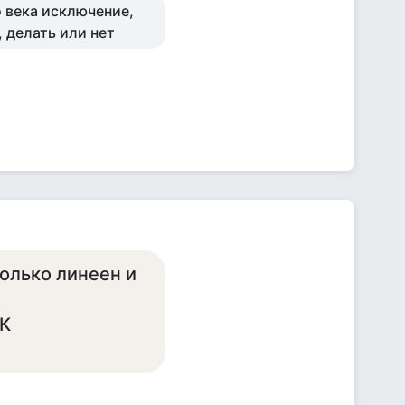
о века исключение,
, делать или нет
только линеен и
.К