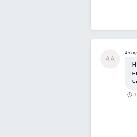
Аркад
АА
Н
н
ч
6