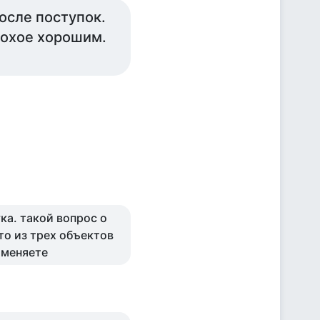
осле поступок.
лохое хорошим.
ука. такой вопрос о
то из трех объектов
именяете