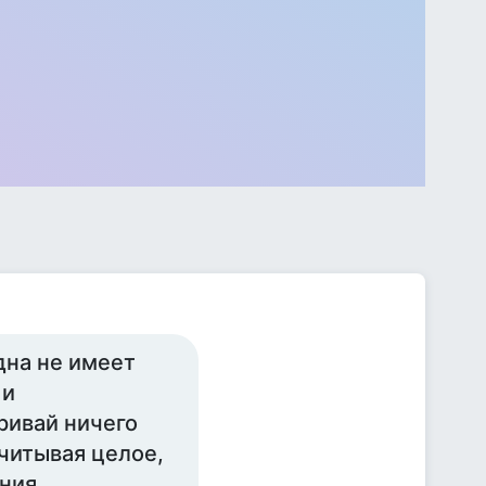
дна не имеет
 и
ривай ничего
читывая целое,
ния.