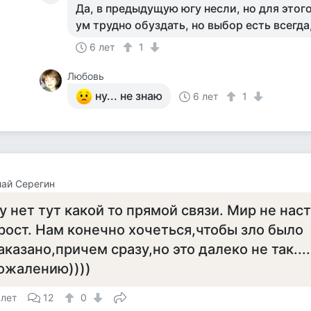
Да, в предыдущую югу несли, но для этог
ум трудно обуздать, но выбор есть всегда
6 лет
1
Любовь
ну... не знаю
6 лет
1
ай Серегин
у нет тут какой то прямой связи. Мир не нас
рост. Нам конечно хочеться,чтобы зло было
аказано,причем сразу,но это далеко не так...
ожалению))))
 лет
12
0