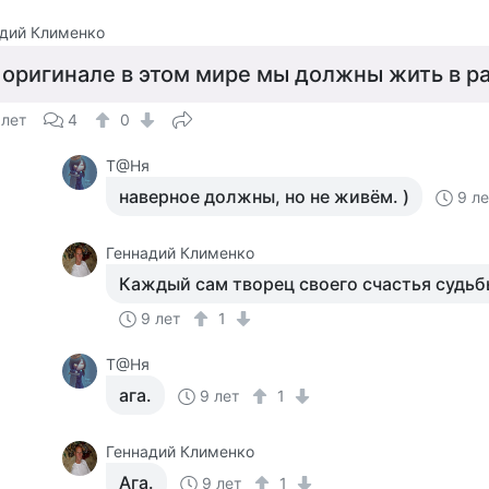
дий Клименко
 оригинале в этом мире мы должны жить в р
 лет
4
0
Т@Ня
наверное должны, но не живём. )
9 л
Геннадий Клименко
Каждый сам творец своего счастья судьб
9 лет
1
Т@Ня
ага.
9 лет
1
Геннадий Клименко
Ага.
9 лет
1