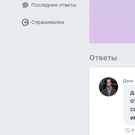
Последние ответы
Спрашивалка
Ответы
День
д
о
с
и
9