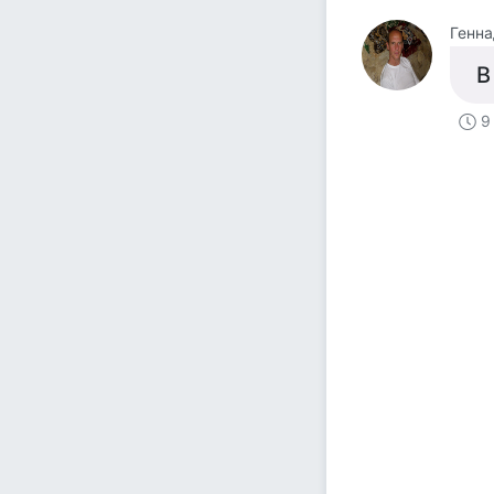
Генна
В
9