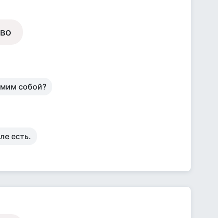
аво
амим собой?
ле есть.