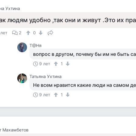
на Ухтина
ак людям удобно ,так они и живут .Это их пр
 лет
2
0
Т@Ня
вопрос в другом, почему бы им не быть с
9 лет
1
Татьяна Ухтина
Не всем нравится какие люди на самом де
9 лет
1
т Махамбетов