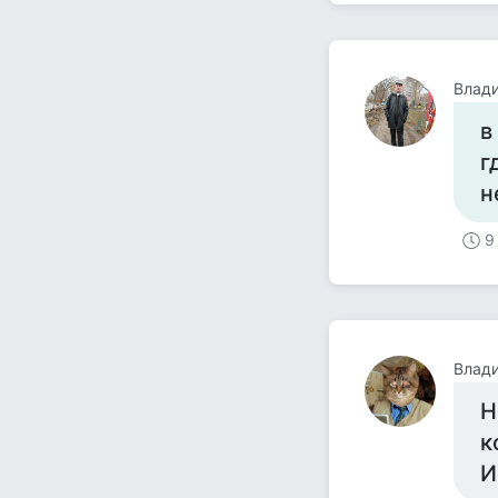
Влад
в
г
н
9
Влад
Н
к
И