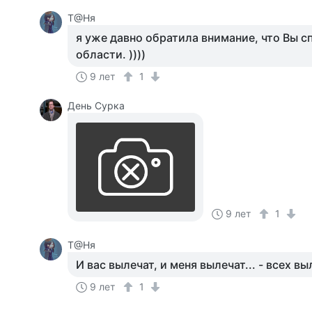
Т@Ня
я уже давно обратила внимание, что Вы с
области. ))))
9 лет
1
День Сурка
9 лет
1
Т@Ня
И вас вылечат, и меня вылечат... - всех выл
9 лет
1