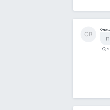
Олекс
ОВ
П
9