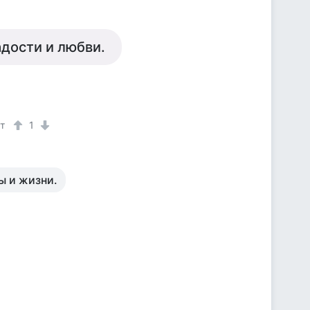
адости и любви.
ет
1
ы и жизни.