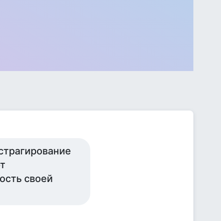
бстрагирование
ют
ость своей