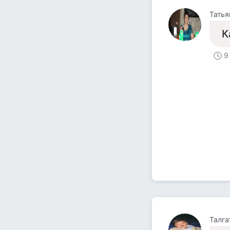
Татья
К
9
Талга