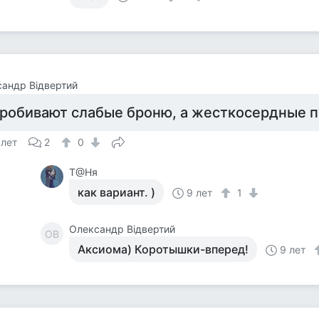
андр Відвертий
робивают слабые броню, а жесткосердные п
 лет
2
0
Т@Ня
как вариант. )
9 лет
1
Олександр Відвертий
ОВ
Аксиома) Коротышки-вперед!
9 лет