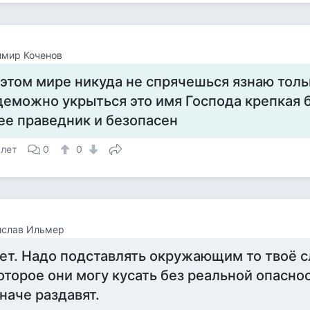
имир Коченов
 этом мире никуда не спрячешься язнаю толь
деможно укрыться это имя Господа крепкая 
ее праведник и безопасен
 лет
0
0
ислав Ильмер
ет. Надо подставлять окружающим то твоё с
оторое они могу кусать без реальной опаснос
наче раздавят.