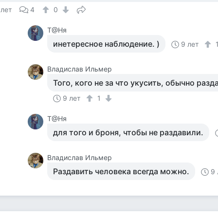
 лет
4
0
Т@Ня
инетересное наблюдение. )
9 лет
Владислав Ильмер
Того, кого не за что укусить, обычно разд
9 лет
1
Т@Ня
для того и броня, чтобы не раздавили.
Владислав Ильмер
Раздавить человека всегда можно.
9 