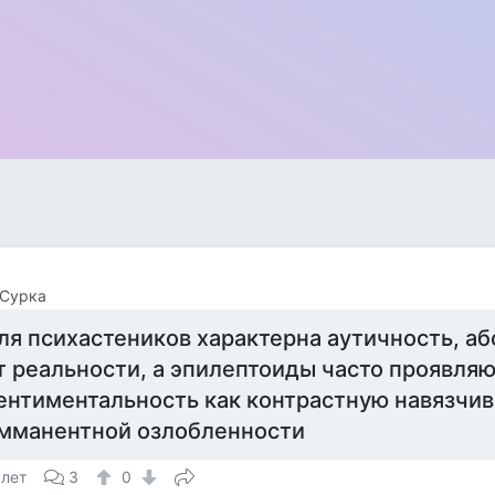
 Сурка
ля психастеников характерна аутичность, а
т реальности, а эпилептоиды часто проявля
ентиментальность как контрастную навязчив
мманентной озлобленности
 лет
3
0