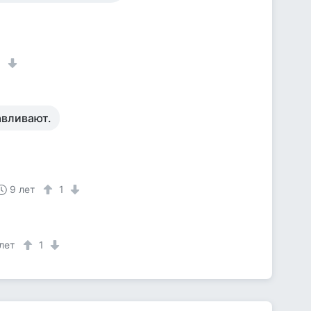
1
авливают.
9 лет
1
лет
1