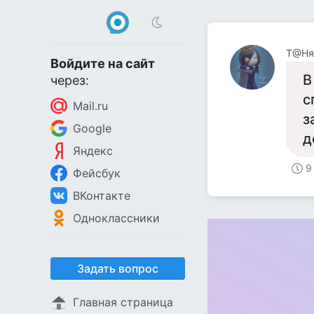
Т@Ня
Войдите на сайт
В
через:
с
Mail.ru
з
Google
д
Яндекс
9
Фейсбук
ВКонтакте
Одноклассники
Задать вопрос
Главная страница