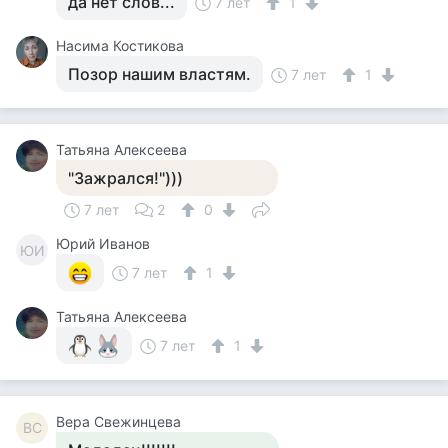
да нет слов...
7 лет
1
Насима Костикова
Позор нашим властям.
7 лет
1
Татьяна Алексеева
"Зажрался!")))
7 лет
2
0
Юрий Иванов
ЮИ
7 лет
1
Татьяна Алексеева
7 лет
1
Вера Свежинцева
ВС