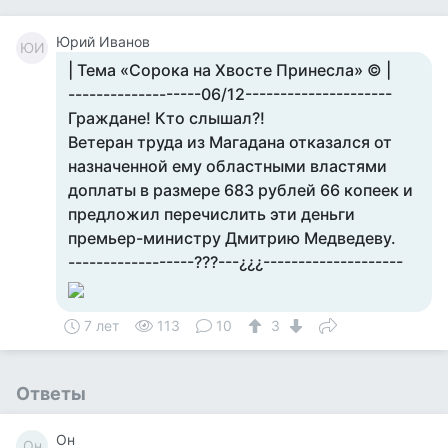
Юрий Иванов
ЮИ
| Тема «Сорока на Хвосте Принесла» © |
-------------------06/12---------------------
Граждане! Кто слышал?!
Ветеран труда из Магадана отказался от
назначенной ему областными властями
доплаты в размере 683 рублей 66 копеек и
предложил перечислить эти деньги
премьер-министру Дмитрию Медведеву.
------------------???---¿¿¿--------------------
7 лет
113
10
3
Ответы
Он
Он