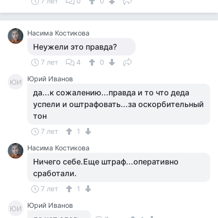
7 лет
0
0
Насима Костикова
Неужели это правда?
7 лет
4
0
Юрий Иванов
ЮИ
да...к сожалению...правда и то что деда
успели и оштрафовать...за оскорбительный
тон
7 лет
1
Насима Костикова
Ничего себе.Еще штраф...оперативно
сработали.
7 лет
1
Юрий Иванов
ЮИ