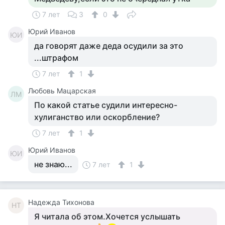
7 лет
3
0
Юрий Иванов
ЮИ
да говорят даже деда осудили за это
...штрафом
7 лет
1
Любовь Мацарская
ЛМ
По какой статье судили интересно-
хулиганство или оскорбление?
7 лет
1
Юрий Иванов
ЮИ
не знаю...
7 лет
1
Надежда Тихонова
НТ
Я читала об этом.Хочется услышать