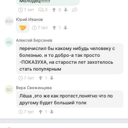
Молодец!!!!!!!
7 лет
3
0
Юрий Иванов
ЮИ
7 лет
1
Алексей Берсенев
АБ
перечислил бы какому нибудь человеку с
болезнью. и то добро-а так просто
-ПОКАЗУХА, на старости лет захотелось
стать популярным
7 лет
1
Вера Свежинцева
ВС
Лёша ,это же как протест,понятно что по
другому будет больший толк
7 лет
1