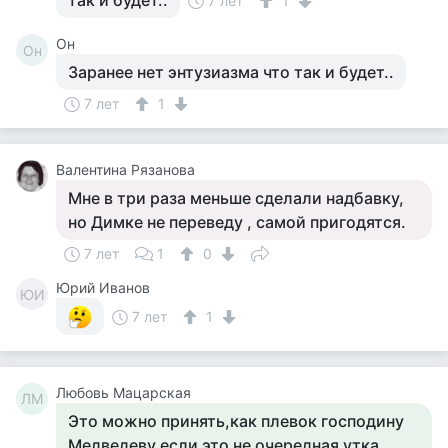
так и будет..
7 лет
1
Он
Он
Заранее нет энтузиазма что так и будет..
7 лет
1
Валентина Рязанова
Мне в три раза меньше сделали надбавку,
но Димке не переведу , самой пригодятся.
7 лет
1
0
Юрий Иванов
ЮИ
7 лет
1
Любовь Мацарская
ЛМ
Это можно принять,как плевок господину
Медведеву,если это не очередная утка