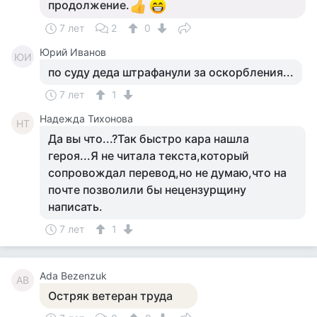
продолжение.
7 лет
2
0
Юрий Иванов
ЮИ
по суду деда штрафанули за оскорбления...
7 лет
1
Надежда Тихонова
НТ
Да вы что...?Так быстро кара нашла
героя...Я не читала текста,который
сопровождал перевод,но не думаю,что на
почте позволили бы нецензурщину
написать.
7 лет
1
Ada Bezenzuk
AB
Остряк ветеран труда