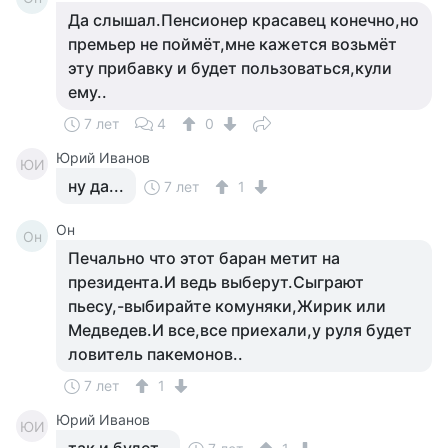
Да слышал.Пенсионер красавец конечно,но
премьер не поймёт,мне кажется возьмёт
эту прибавку и будет пользоваться,кули
ему..
7 лет
4
0
Юрий Иванов
ЮИ
ну да...
7 лет
1
Он
Он
Печально что этот баран метит на
президента.И ведь выберут.Сыграют
пьесу,-выбирайте комуняки,Жирик или
Медведев.И все,все приехали,у руля будет
ловитель пакемонов..
7 лет
1
Юрий Иванов
ЮИ