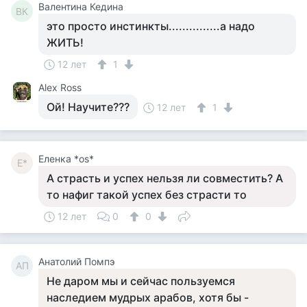
Валентина Кедина
ВК
это просто инстинкты...............а надо
ЖИТЬ!
12 лет
1
Аlex Ross
Ой! Научите???
12 лет
1
Еленка *os*
Е*
А страсть и успех нельзя ли совместить? А
то нафиг такой успех без страсти то
12 лет
0
0
Анатолий Помпэ
АП
Не даром мы и сейчас пользуемся
наследием мудрых арабов, хотя бы -