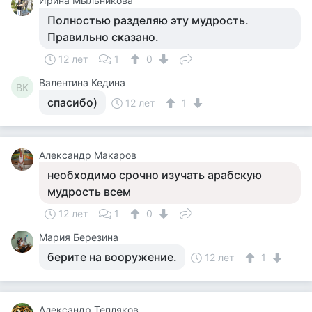
Ирина Мыльникова
Полностью разделяю эту мудрость.
Правильно сказано.
12 лет
1
0
Валентина Кедина
ВК
спасибо)
12 лет
1
Александр Макаров
необходимо срочно изучать арабскую
мудрость всем
12 лет
1
0
Мария Березина
берите на вооружение.
12 лет
1
Александр Тепляков