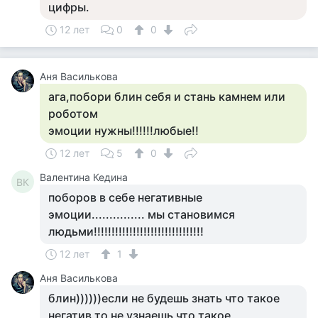
цифры.
12 лет
0
0
Аня Василькова
ага,побори блин себя и стань камнем или
роботом
эмоции нужны!!!!!!любые!!
12 лет
5
0
Валентина Кедина
ВК
поборов в себе негативные
эмоции............... мы становимся
людьми!!!!!!!!!!!!!!!!!!!!!!!!!!!!!!!
12 лет
1
Аня Василькова
блин))))))если не будешь знать что такое
негатив,то не узнаешь что такое