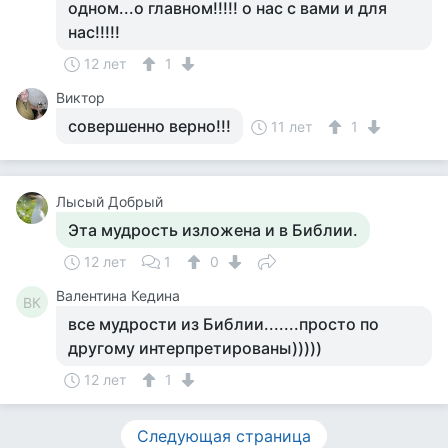
одном...о главном!!!!! о нас с вами и для
нас!!!!!
12 лет
1
Виктор
совершенно верно!!!
11 лет
1
Лысый Добрый
Эта мудрость изложена и в Библии.
12 лет
1
0
Валентина Кедина
ВК
все мудрости из Библии.......просто по
другому интерпретированы)))))
12 лет
1
Следующая страница