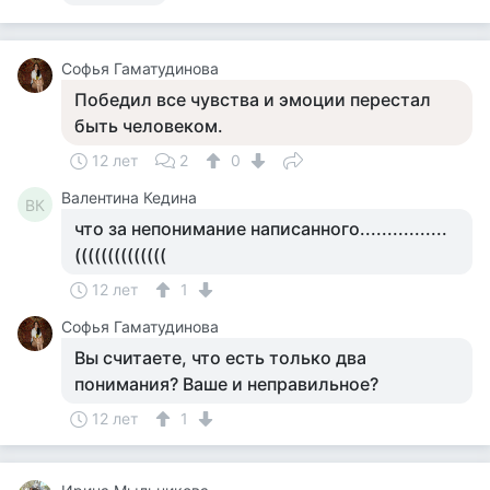
Софья Гаматудинова
Победил все чувства и эмоции перестал
быть человеком.
12 лет
2
0
Валентина Кедина
ВК
что за непонимание написанного................
((((((((((((((
12 лет
1
Софья Гаматудинова
Вы считаете, что есть только два
понимания? Ваше и неправильное?
12 лет
1