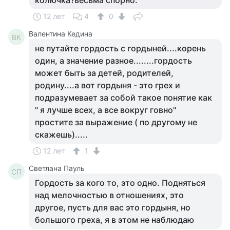
колючка?весьма спорно.
12 лет
4
0
Валентина Кедина
ВК
не путайте гордость с гордыней....корень
один, а значение разное........гордость
может быть за детей, родителей,
родину....а вот гордыня - это грех и
подразумевает за собой такое понятие как
" я лучше всех, а все вокруг говно"
простите за выражение ( по другому не
скажешь).....
12 лет
1
Светлана Пауль
СП
Гордость за кого то, это одно. Подняться
над мелочностью в отношениях, это
другое, пусть для вас это гордыня, но
большого греха, я в этом не наблюдаю