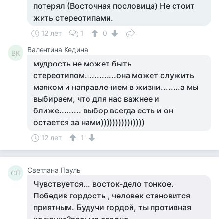
потерял (Восточная пословица) Не стоит
жить стереотипами.
12 лет
1
0
Валентина Кедина
ВК
мудрость не может быть
стереотипом.............она может служить
маяком и направлением в жизни........а мы
выбираем, что для нас важнее и
ближе......... выбор всегда есть и он
остается за нами)))))))))))))))
12 лет
1
Светлана Пауль
СП
Чувствуется... восток-дело тонкое.
Победив гордость , человек становится
приятным. Будучи гордой, ты противная