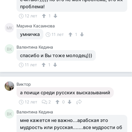
проблема!
12 лет
1
Марина Касаинова
МК
умничка
11 лет
1
Валентина Кедина
ВК
спасибо и Вы тоже молодец)))
11 лет
1
Виктор
а поищи среди русских высказываний
12 лет
2
0
Валентина Кедина
ВК
мне кажется не важно...арабская это
мудрость или русская.......все мудрости об