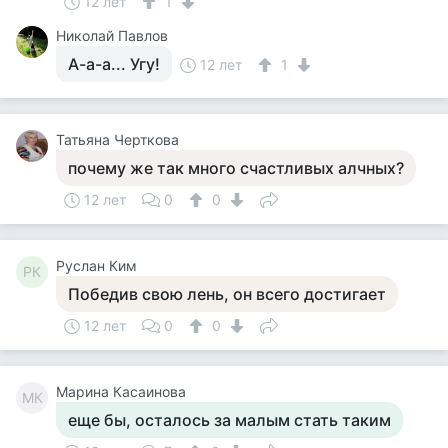
12 лет
1
Николай Павлов
А-а-а... Угу!
12 лет
1
Татьяна Черткова
почему же так много счастливых алчных?
12 лет
0
0
Руслан Ким
РК
Победив свою лень, он всего достигает
12 лет
0
0
Марина Касаинова
МК
еще бы, осталось за малым стать таким