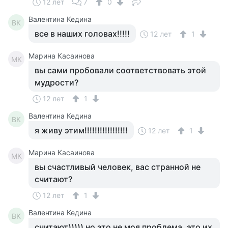
12 лет
7
0
Валентина Кедина
ВК
все в наших головах!!!!!
12 лет
1
Марина Касаинова
МК
вы сами пробовали соответствовать этой
мудрости?
12 лет
1
Валентина Кедина
ВК
я живу этим!!!!!!!!!!!!!!!!!
12 лет
1
Марина Касаинова
МК
вы счастливый человек, вас странной не
считают?
12 лет
1
Валентина Кедина
ВК
считают))))) но это не моя проблема, это их