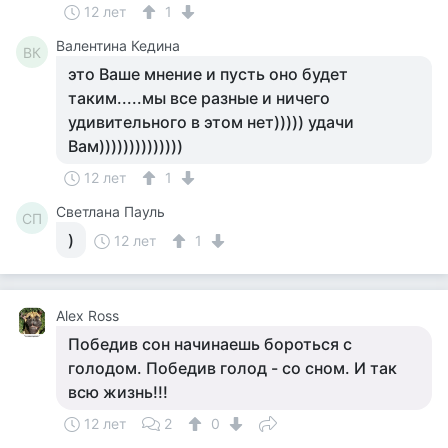
12 лет
1
Валентина Кедина
ВК
это Ваше мнение и пусть оно будет
таким.....мы все разные и ничего
удивительного в этом нет))))) удачи
Вам))))))))))))))
12 лет
1
Светлана Пауль
СП
)
12 лет
1
Аlex Ross
Победив сон начинаешь бороться с
голодом. Победив голод - со сном. И так
всю жизнь!!!
12 лет
2
0