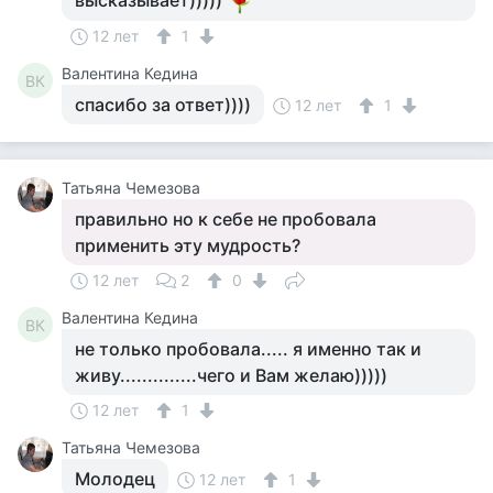
высказывает)))))
12 лет
1
Валентина Кедина
ВК
спасибо за ответ))))
12 лет
1
Татьяна Чемезова
правильно но к себе не пробовала
применить эту мудрость?
12 лет
2
0
Валентина Кедина
ВК
не только пробовала..... я именно так и
живу..............чего и Вам желаю)))))
12 лет
1
Татьяна Чемезова
Молодец
12 лет
1