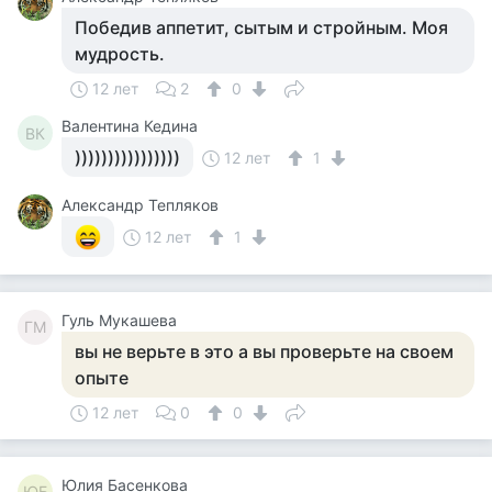
Победив аппетит, сытым и стройным. Моя
мудрость.
12 лет
2
0
Валентина Кедина
ВК
))))))))))))))))
12 лет
1
Александр Тепляков
12 лет
1
Гуль Мукашева
ГМ
вы не верьте в это а вы проверьте на своем
опыте
12 лет
0
0
Юлия Басенкова
ЮБ