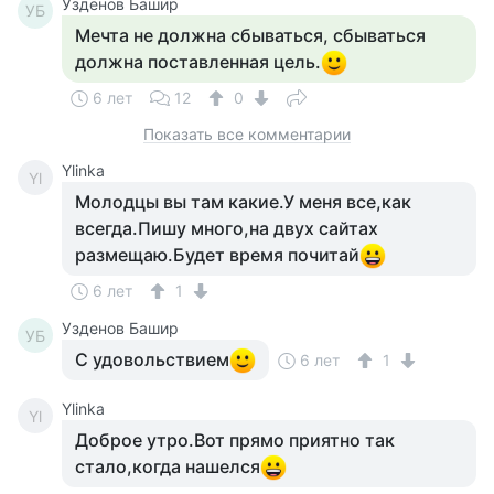
Узденов Башир
УБ
Мечта не должна сбываться, сбываться
должна поставленная цель.
6 лет
12
0
Показать все комментарии
Ylinka
Yl
Молодцы вы там какие.У меня все,как
всегда.Пишу много,на двух сайтах
размещаю.Будет время почитай
6 лет
1
Узденов Башир
УБ
С удовольствием
6 лет
1
Ylinka
Yl
Доброе утро.Вот прямо приятно так
стало,когда нашелся