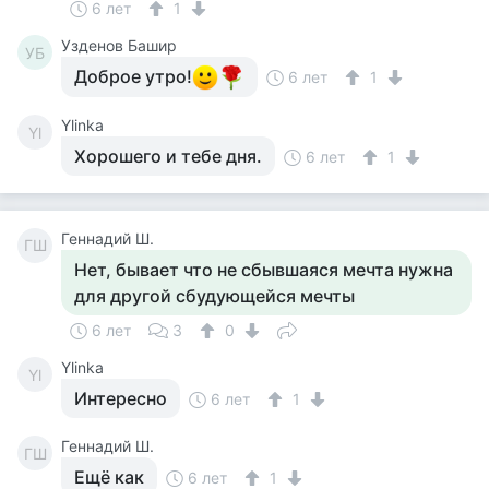
6 лет
1
Узденов Башир
УБ
Доброе утро!
6 лет
1
Ylinka
Yl
Хорошего и тебе дня.
6 лет
1
Геннадий Ш.
ГШ
Нет, бывает что не сбывшаяся мечта нужна
для другой сбудующейся мечты
6 лет
3
0
Ylinka
Yl
Интересно
6 лет
1
Геннадий Ш.
ГШ
Ещё как
6 лет
1