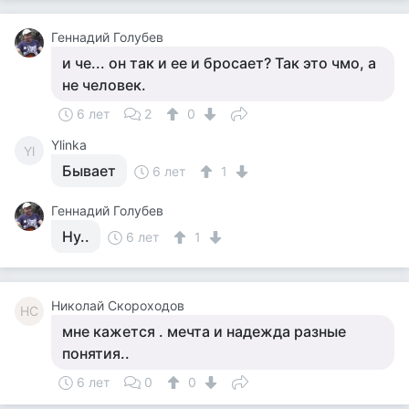
Геннадий Голубев
и че... он так и ее и бросает? Так это чмо, а
не человек.
6 лет
2
0
Ylinka
Yl
Бывает
6 лет
1
Геннадий Голубев
Ну..
6 лет
1
Николай Скороходов
НС
мне кажется . мечта и надежда разные
понятия..
6 лет
0
0