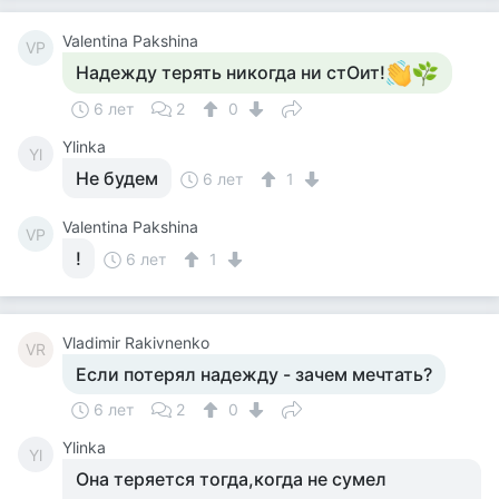
Valentina Pakshina
VP
Надежду терять никогда ни стОит!
6 лет
2
0
Ylinka
Yl
Не будем
6 лет
1
Valentina Pakshina
VP
!
6 лет
1
Vladimir Rakivnenko
VR
Если потерял надежду - зачем мечтать?
6 лет
2
0
Ylinka
Yl
Она теряется тогда,когда не сумел