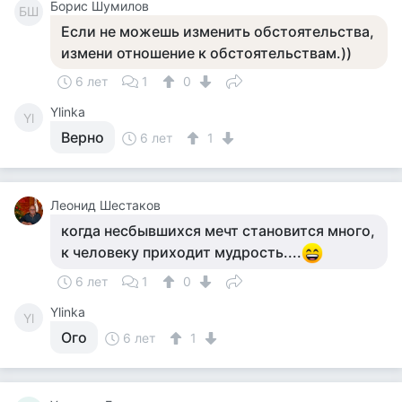
Борис Шумилов
БШ
Если не можешь изменить обстоятельства,
измени отношение к обстоятельствам.))
6 лет
1
0
Ylinka
Yl
Верно
6 лет
1
Леонид Шестаков
когда несбывшихся мечт становится много,
к человеку приходит мудрость....
6 лет
1
0
Ylinka
Yl
Ого
6 лет
1