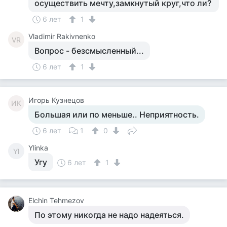
осуществить мечту,замкнутый круг,что ли?
6 лет
1
Vladimir Rakivnenko
VR
Вопрос - безсмысленный...
6 лет
1
Игорь Кузнецов
ИК
Большая или по меньше.. Неприятность.
6 лет
1
0
Ylinka
Yl
Угу
6 лет
1
Elchin Tehmezov
По этому никогда не надо надеяться.