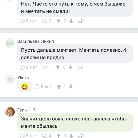
Нет. Часто это путь к тому, о чем Вы даже
и мечтать не смели!
6 лет
0
0
Васильева Лиkия
ВЛ
Пусть дальше мечтает. Мечтать полезно.И
совсем не вредно.
6 лет
1
0
Ylinka
Yl
6 лет
1
Fenix🇱🇹
Значит цель была плохо поставлена чтобы
мечта сбылась
6 лет
4
0