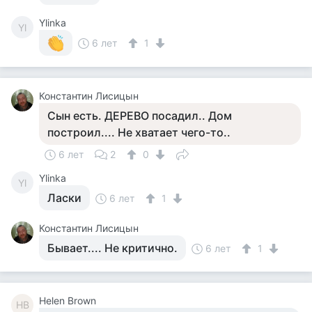
Ylinka
Yl
6 лет
1
Константин Лисицын
Сын есть. ДЕРЕВО посадил.. Дом
построил.... Не хватает чего-то..
6 лет
2
0
Ylinka
Yl
Ласки
6 лет
1
Константин Лисицын
Бывает.... Не критично.
6 лет
1
Helen Brown
HB