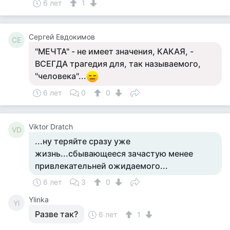
6 лет
1
Сергей Евдокимов
СЕ
"МЕЧТА" - не имеет значения, КАКАЯ, -
ВСЕГДА трагедия для, так называемого,
"человека"...
6 лет
0
0
Viktor Dratch
VD
...ну теряйте сразу уже
жизнь...сбывающееся зачастую менее
привлекательней ожидаемого...
6 лет
3
0
Ylinka
Yl
Разве так?
6 лет
1