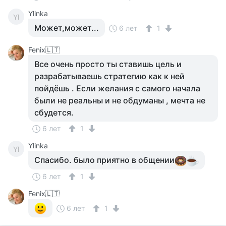
Ylinka
Yl
Может,может...
6 лет
1
Fenix🇱🇹
Все очень просто ты ставишь цель и
разрабатываешь стратегию как к ней
пойдёшь . Если желания с самого начала
были не реальны и не обдуманы , мечта не
сбудется.
6 лет
1
Ylinka
Yl
Спасибо. было приятно в общении
6 лет
1
Fenix🇱🇹
6 лет
1