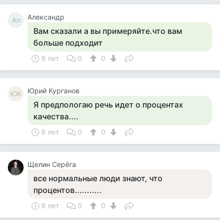
Александр
Ал
Вам сказали а вы примеряйте.что вам
больше подходит
9 лет
0
0
Юрий Курганов
ЮК
Я предпологаю речь идет о процентах
качества....
9 лет
0
0
Щелин Серёга
все нормальные люди знают, что
процентов...........
9 лет
0
0