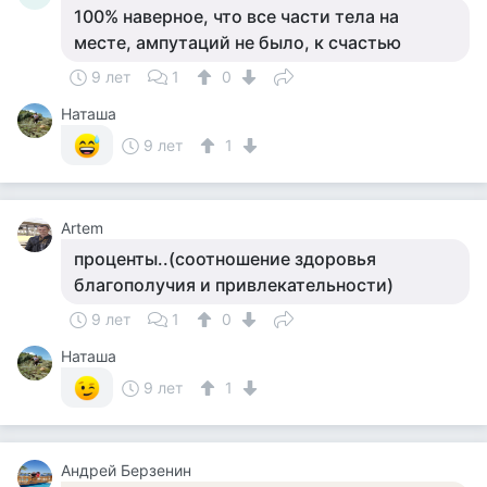
100% наверное, что все части тела на
месте, ампутаций не было, к счастью
9 лет
1
0
Наташа
9 лет
1
Artem
проценты..(соотношение здоровья
благополучия и привлекательности)
9 лет
1
0
Наташа
9 лет
1
Андрей Берзенин