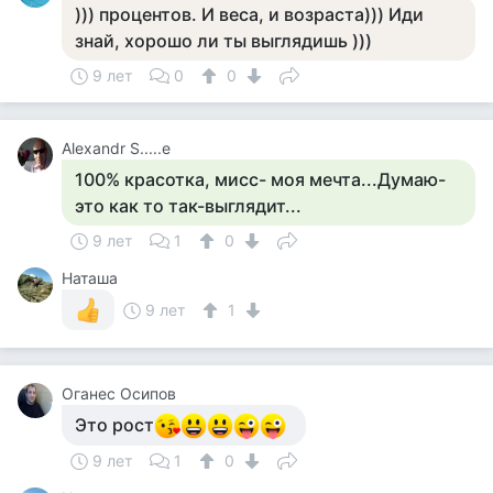
))) процентов. И веса, и возраста))) Иди
знай, хорошо ли ты выглядишь )))
9 лет
0
0
Alexandr S.....e
100% красотка, мисс- моя мечта...Думаю-
это как то так-выглядит...
9 лет
1
0
Наташа
9 лет
1
Оганес Осипов
Это рост
9 лет
1
0