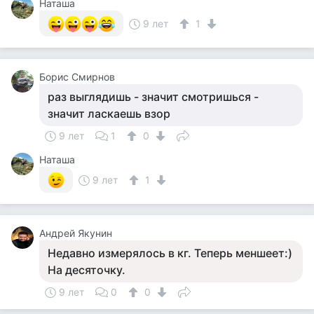
Наташа
9 лет
1
Борис Смирнов
раз выглядишь - значит смотришься -
значит ласкаешь взор
9 лет
1
0
Наташа
9 лет
1
Андрей Якунин
Недавно измерялось в кг. Теперь меншеет:)
На десяточку.
9 лет
0
0