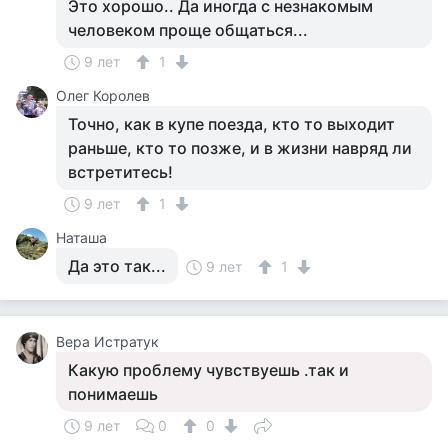
Это хорошо.. Да иногда с незнакомым
человеком проще общаться...
9 лет
1
Олег Королев
Точно, как в купе поезда, кто то выходит
раньше, кто то позже, и в жизни навряд ли
встретитесь!
9 лет
1
Наташа
Да это так...
9 лет
1
Вера Истратук
Какую проблему чувствуешь .так и
понимаешь
9 лет
0
0