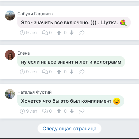
Сабухи Гаджиев
Это- значить все включено. ))) . Шутка.
9 лет
0
0
Елена
ну если на все значит и лет и колограмм
9 лет
0
0
Наталья Фустий
Хочется что бы это был комплимент
9 лет
0
0
Следующая страница