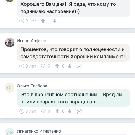
Хорошего Вам дня!! Я рада, что кому то
поднимаю настроение)))
9 лет
1
Игорь Алфеев
Процентов, что говорит о полноценности и
самодостаточности.Хороший комплимент!
9 лет
0
0
Ольга Глебова
ОГ
Это в процентном соотношении....Вряд ли
кг или возраст кого порадовал......
8 лет
0
0
Игнатенко Игнатенко
ИИ