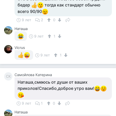
бедер
тогда как стандарт обычно
всего 90/90
9 лет
2
0
Наташа
9 лет
1
Vicrus
9 лет
1
Самойлова Катерина
СК
Наташа,смеюсь от души от ваших
приколов!Спасибо,доброе утро вам!
9 лет
1
0
Наташа