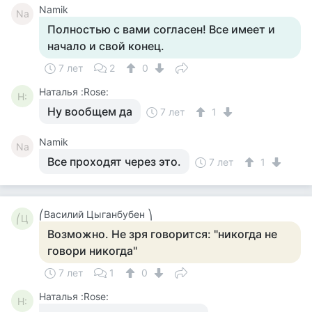
Namik
Na
Полностью с вами согласен! Все имеет и
начало и свой конец.
7 лет
2
0
Наталья :Rose:
Н:
Ну вообщем да
7 лет
1
Namik
Na
Все проходят через это.
7 лет
1
⎛Василий Цыганбубен ⎞
⎛Ц
Возможно. Не зря говорится: "никогда не
говори никогда"
7 лет
1
0
Наталья :Rose:
Н: