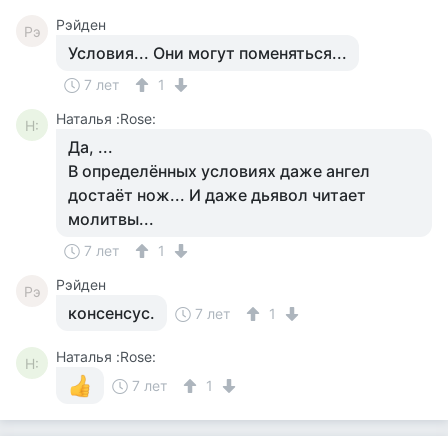
Рэйден
Рэ
Условия... Они могут поменяться...
7 лет
1
Наталья :Rose:
Н:
Да, ...
В определённых условиях даже ангел
достаёт нож... И даже дьявол читает
молитвы...
7 лет
1
Рэйден
Рэ
консенсус.
7 лет
1
Наталья :Rose:
Н:
7 лет
1