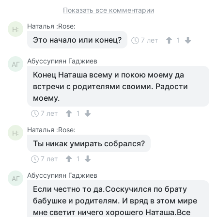
Показать все комментарии
Наталья :Rose:
Н:
Это начало или конец?
7 лет
1
Aбуссупиян Гаджиев
AГ
Конец Наташа всему и покою моему да
встречи с родителями своими. Радости
моему.
7 лет
1
Наталья :Rose:
Н:
Ты никак умирать собрался?
7 лет
1
Aбуссупиян Гаджиев
AГ
Если честно то да.Соскучился по брату
бабушке и родителям. И вряд в этом мире
мне светит ничего хорошего Наташа.Все