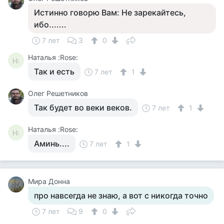
Истинно говорю Вам: Не зарекайтесь,
ибо.......
7 лет
3
0
Наталья :Rose:
Н:
Так и есть
7 лет
1
Олег Решетников
Так будет во веки веков.
7 лет
1
Наталья :Rose:
Н:
Аминь....
7 лет
1
Мира Донна
про навсегда не знаю, а вот с никогда точно
7 лет
9
0