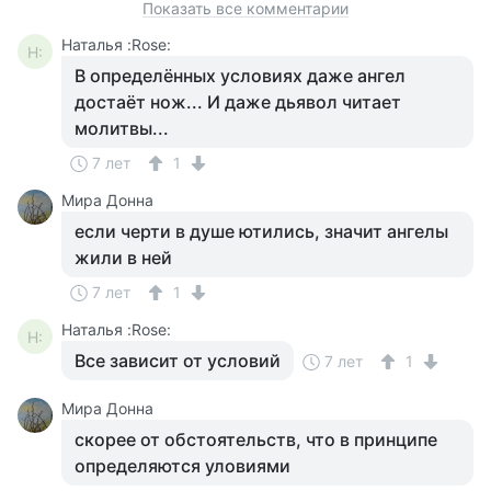
Показать все комментарии
Наталья :Rose:
Н:
В определённых условиях даже ангел
достаёт нож... И даже дьявол читает
молитвы...
7 лет
1
Мира Донна
если черти в душе ютились, значит ангелы
жили в ней
7 лет
1
Наталья :Rose:
Н:
Все зависит от условий
7 лет
1
Мира Донна
скорее от обстоятельств, что в принципе
определяются уловиями