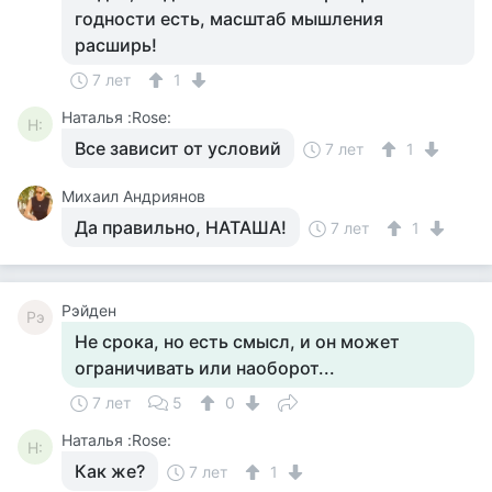
годности есть, масштаб мышления
расширь!
7 лет
1
Наталья :Rose:
Н:
Все зависит от условий
7 лет
1
Михаил Андриянов
Да правильно, НАТАША!
7 лет
1
Рэйден
Рэ
Не срока, но есть смысл, и он может
ограничивать или наоборот...
7 лет
5
0
Наталья :Rose:
Н:
Как же?
7 лет
1