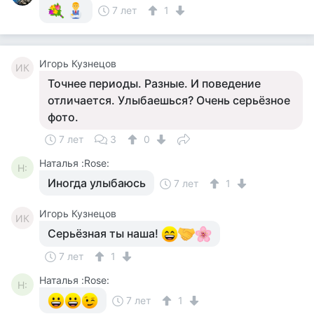
7 лет
1
Игорь Кузнецов
ИК
Точнее периоды. Разные. И поведение
отличается. Улыбаешься? Очень серьёзное
фото.
7 лет
3
0
Наталья :Rose:
Н:
Иногда улыбаюсь
7 лет
1
Игорь Кузнецов
ИК
Серьёзная ты наша!
7 лет
1
Наталья :Rose:
Н:
7 лет
1