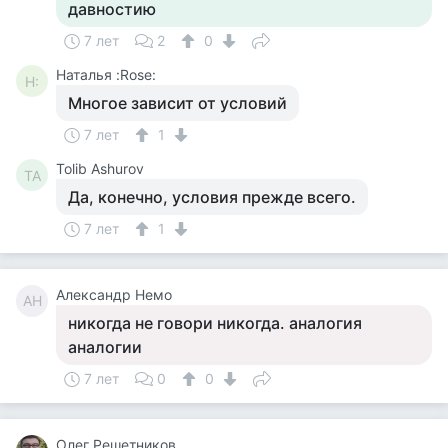
давностию
7 лет
2
0
Наталья :Rose:
Н:
Многое зависит от условий
7 лет
1
Tolib Ashurov
TA
Да, конечно, условия прежде всего.
7 лет
1
Александр Немо
АН
никогда не говори никогда. аналогия
аналогии
7 лет
0
0
Олег Решетников