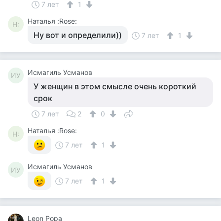
7 лет
1
Наталья :Rose:
Н:
Ну вот и определили))
7 лет
1
Исмагиль Усманов
ИУ
У женщин в этом смысле очень короткий
срок
7 лет
2
0
Наталья :Rose:
Н:
7 лет
1
Исмагиль Усманов
ИУ
7 лет
1
Leon Popa