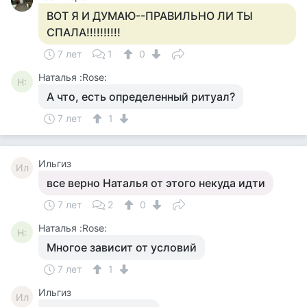
ВОТ Я И ДУМАЮ--ПРАВИЛЬНО ЛИ ТЫ
СПАЛА!!!!!!!!!!
7 лет
1
0
Наталья :Rose:
Н:
А что, есть определенный ритуал?
7 лет
1
Ильгиз
Ил
все верно Наталья от этого некуда идти
7 лет
2
0
Наталья :Rose:
Н:
Многое зависит от условий
7 лет
1
Ильгиз
Ил