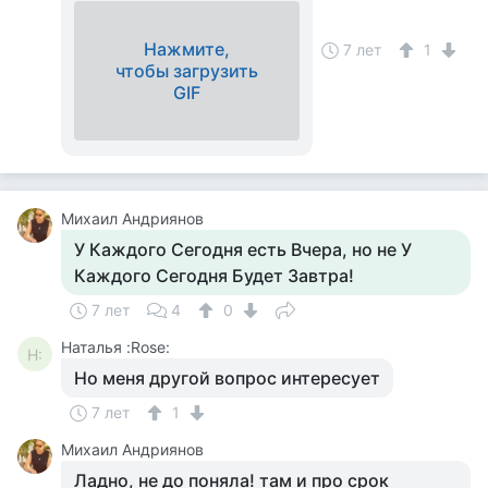
Нажмите,
7 лет
1
чтобы загрузить
GIF
Михаил Андриянов
У Каждого Сегодня есть Вчера, но не У
Каждого Сегодня Будет Завтра!
7 лет
4
0
Наталья :Rose:
Н:
Но меня другой вопрос интересует
7 лет
1
Михаил Андриянов
Ладно, не до поняла! там и про срок