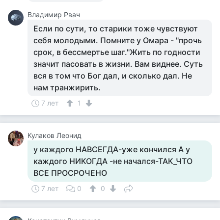
Владимир Рвач
Если по сути, то старики тоже чувствуют
себя молодыми. Помните у Омара - "прочь
срок, в бессмертье шаг."Жить по годности
значит пасовать в жизни. Вам виднее. Суть
вся в том что Бог дал, и сколько дал. Не
нам транжирить.
7 лет
1
Кулаков Леонид
у каждого НАВСЕГДА-уже кончился А у
каждого НИКОГДА -не начался-ТАК_ЧТО
ВСЕ ПРОСРОЧЕНО
7 лет
0
0