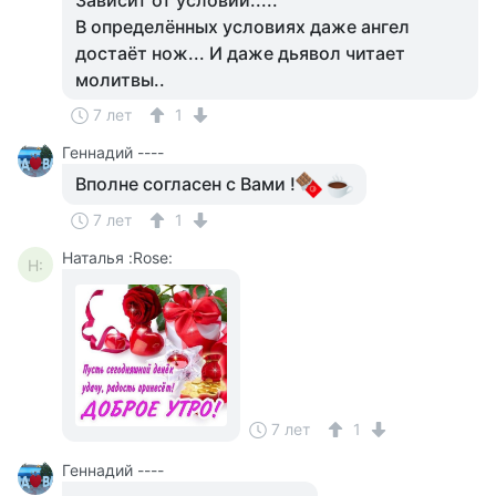
Зависит от условий.....
В определённых условиях даже ангел
достаёт нож... И даже дьявол читает
молитвы..
7 лет
1
Геннадий ----
Вполне согласен с Вами !
7 лет
1
Наталья :Rose:
Н:
7 лет
1
Геннадий ----