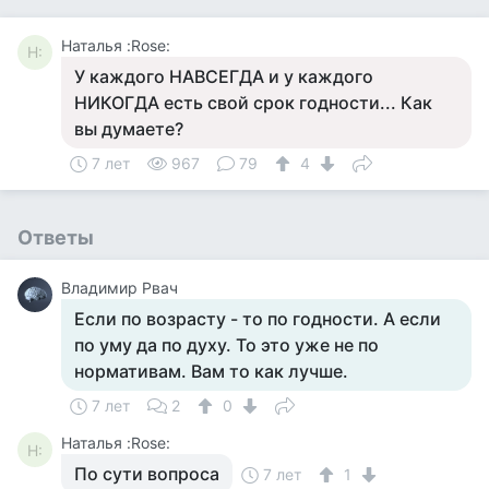
Наталья :Rose:
Н:
У каждого НАВСЕГДА и у каждого
НИКОГДА есть свой срок годности... Как
вы думаете?
7 лет
967
79
4
Ответы
Владимир Рвач
Если по возрасту - то по годности. А если
по уму да по духу. То это уже не по
нормативам. Вам то как лучше.
7 лет
2
0
Наталья :Rose:
Н:
По сути вопроса
7 лет
1