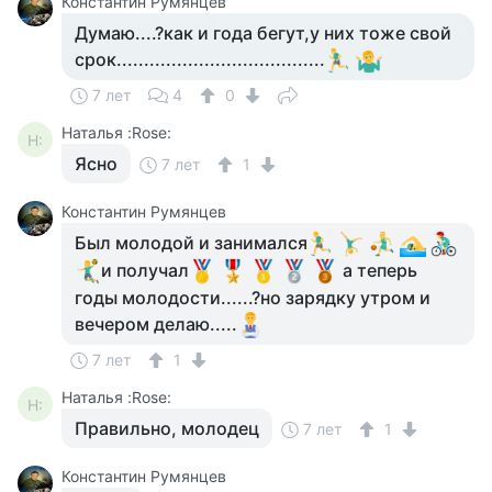
Константин Румянцев
Думаю....?как и года бегут,у них тоже свой
срок......................................
7 лет
4
0
Наталья :Rose:
Н:
Ясно
7 лет
1
Константин Румянцев
Был молодой и занимался
и получал
а теперь
годы молодости......?но зарядку утром и
вечером делаю.....
7 лет
1
Наталья :Rose:
Н:
Правильно, молодец
7 лет
1
Константин Румянцев