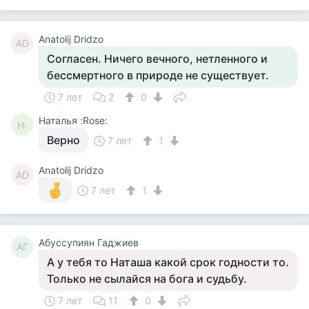
Anatolij Dridzo
AD
Согласен. Ничего вечного, нетленного и
бессмертного в природе не существует.
7 лет
2
0
Наталья :Rose:
Н:
Верно
7 лет
1
Anatolij Dridzo
AD
7 лет
1
Aбуссупиян Гаджиев
AГ
А у тебя то Наташа какой срок годности то.
Только не сылайся на бога и судьбу.
7 лет
11
0