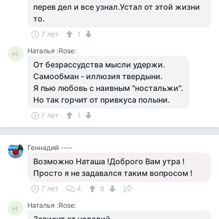
перев дел и все узнал.Устал от этой жизни
то.
7 лет
1
Наталья :Rose:
Н:
От безрассудства мысли удержи.
Самообман - иллюзия твердыни.
Я пью любовь с наивным "ностальжи".
Но так горчит от привкуса полыни.
7 лет
1
Геннадий ----
Возможно Наташа !Доброго Вам утра !
Просто я не задавался таким вопросом !
7 лет
4
0
Наталья :Rose:
Н: